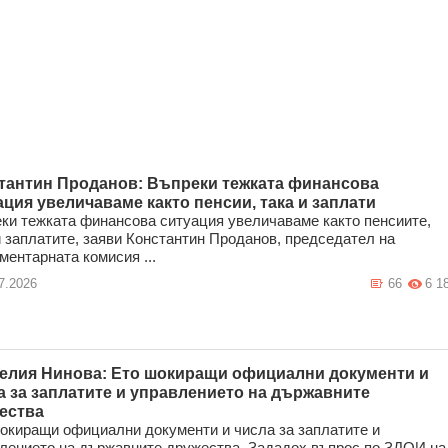
тантин Проданов: Въпреки тежката финансова
ация увеличаваме както пенсии, така и заплати
ки тежката финансова ситуация увеличаваме както пенсиите,
и заплатите, заяви Константин Проданов, председател на
ментарната комисия ...
7.2026
66
6 1
елия Нинова: Ето шокиращи официални документи и
а за заплатите и управлението на държавните
ества
окиращи официални документи и числа за заплатите и
лението на държавните дружества. Зададох въпрос по ЗДОИ на