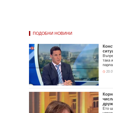
ПОДОБНИ НОВИНИ
Конс
ситу
Въпре
така 
парла
20.0
Корн
числ
друж
Ето ш
управ