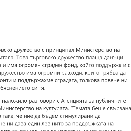
овско дружество с принципал Министерство на
апитала. Това търговско дружество плаща данъци
о и има огромен сграден фонд, който поддържа и с
дружество има огромни разходи, които трябва да
онти и поддържахме сградата, толкова повече ни
бяснението си тя.
е наложило разговори с Агенцията за публичните
Министерство на културата. “Темата беше свързан
 така, че ние да бъдем стимулирани да
е ни дава един лев нито за поддръжката на
 нито за социалните осигуровки, които плащаме