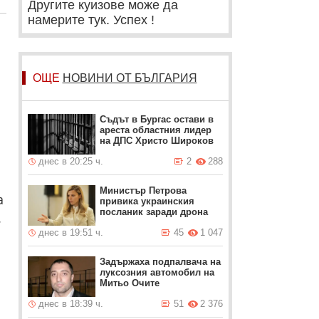
Другите куизове може да
намерите тук. Успех !
ОЩЕ
НОВИНИ ОТ БЪЛГАРИЯ
Съдът в Бургас остави в
ареста областния лидер
на ДПС Христо Широков
днес в 20:25 ч.
2
288
Министър Петрова
а
привика украинския
посланик заради дрона
.
днес в 19:51 ч.
45
1 047
Задържаха подпалвача на
луксозния автомобил на
Митьо Очите
днес в 18:39 ч.
51
2 376