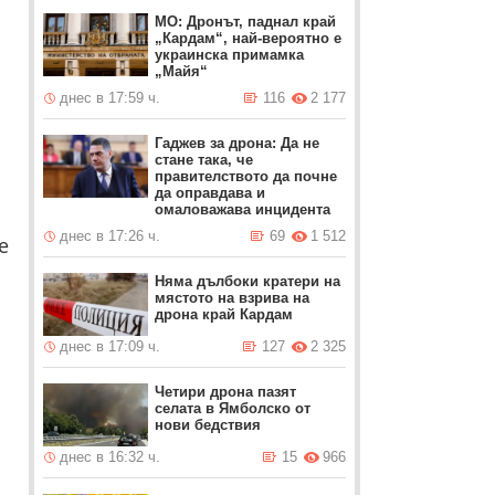
МО: Дронът, паднал край
„Кардам“, най-вероятно е
украинска примамка
„Майя“
днес в 17:59 ч.
116
2 177
Гаджев за дрона: Да не
стане така, че
правителството да почне
да оправдава и
омаловажава инцидента
днес в 17:26 ч.
69
1 512
е
Няма дълбоки кратери на
мястото на взрива на
дрона край Кардам
днес в 17:09 ч.
127
2 325
Четири дрона пазят
а
селата в Ямболско от
нови бедствия
днес в 16:32 ч.
15
966