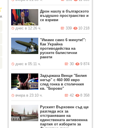
☆
Дрон нахлу в българското
въздушно пространство и
а.
се взриви
днес в 12:26 ч.
339
10 218
"Имаме само 6 минути!":
Как Украйна
противодейства на
руските балистични
ракети
днес в 05:11 ч.
30
9 874
Задържаха Венци "Белия
негър" с 460 000 евро
след гонка в столичния
кв. "Борово"
вчера в 23:10 ч.
42
8 358
Руският Върховен съд ще
разгледа иск за
отстраняване на
единствената антивоенна
партия от изборите за