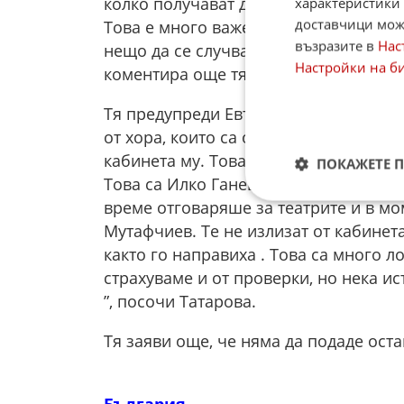
колко получават директорите на теле
характеристики 
доставчици може
Това е много важен разговор, който 
възразите в
Нас
нещо да се случва през медиите. Спо
Настройки на б
коментира още тя.
Тя предупреди Евтим Милошев, че е з
от хора, които са около него. Атаката
кабинета му. Това са хора, които са о
ПОКАЖЕТЕ 
Това са Илко Ганев, който беше заме
време отговаряше за театрите и в мо
Мутафчиев. Те не излизат от кабинета
както го направиха . Това са много л
страхуваме и от проверки, но нека ис
”, посочи Татарова.
Тя заяви още, че няма да подаде ост
България