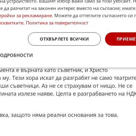
визиите, медиите, които са от държавния бюджет.
на устройството. Вашият избор важи само за този уебсайт. 
 да разчитат на законен интерес вместо на съгласие; имате
трябва да се изнесе извън НДК. Много е тъжно тов
тройки за рекламиране
. Можете да оттеглите съгласието си 
ред мен, трябва да има институционален диалог”,
исквитките
.
Политика за поверителност
аобиколен от “лоши съветници”. “Той е подведен
ОТХВЪРЛЕТЕ ВСИЧКИ
ПРИЕМЕ
 идва от едни и същи хора, които не излизат от
грабили театрите, поне двама от тях със сигурност.
ПОДРОБНОСТИ
стник-министър, г-жа Михайлова, която дълго
мента е върната като съветник, и Христо
 му. Тези хора искат да разграбят не само театрите
оши съветници. Аз не се страхувам от нищо. Не се
тината излезе наяве. Целта е разграбването на НД
авка, защото няма реални основания за това.