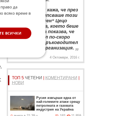
Някои
 право да
“
а
Трябва да ви кажа, че през
по всяко време в
тези дни ми липсваше този
„добър и човечен“ Цецо
Цветанов. Това, което беше
направено сега показва, че
ТЕ ВСИЧКИ
Цветанов е бил по-скоро
готов само за ръководител
„
на пионерска организация.
4 Октомври, 2016 г.
,
ТОП 5
ЧЕТЕНИ
|
КОМЕНТИРАНИ
|
К
НОВИ
Русия извърши една от
най-големите атаки срещу
петролната и газовата
индустрия на Украйна
вчера в 21:39 ч.
193
11 859