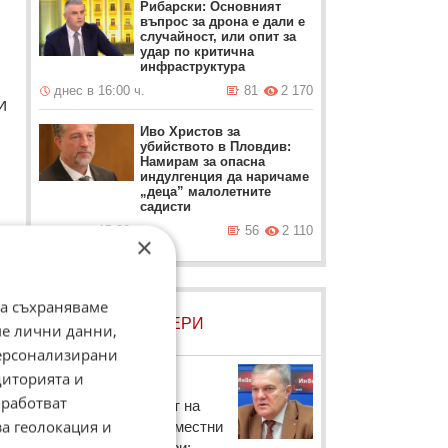
Рибарски: Основният
въпрос за дрона е дали е
случайност, или опит за
удар по критична
инфраструктура
днес в 16:00 ч.
81
2 170
и
Иво Христов за
убийството в Пловдив:
Намирам за опасна
индулгенция да наричаме
„деца” малолетните
садисти
днес в 15:38 ч.
56
2 110
×
да съхраняваме
ЛОВЦИ НА БИСЕРИ
ме лични данни,
персонализирани
Румен Петков
диторията и
работват
Зам.-председателят на
н
за геолокация и
АБВ за частичните местни
избори на 2 октомври: