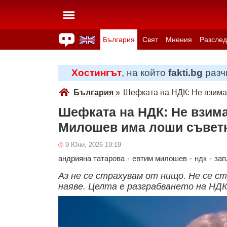
България
Свят
Мнения
Разслед
Здраве
Времето
Анкети
Вицове
Куизове
Хостингът
, на който
fakti.bg
разчи
България
»
Шефката на НДК: Не взима
Шефката на НДК: Не взима
Милошев има лоши съвет
9 Юни, 2026 19:19
андрияна татарова
-
евтим милошев
-
ндк
-
зап
Аз не се страхувам от нищо. Не се с
наяве. Целта е разграбването на НД