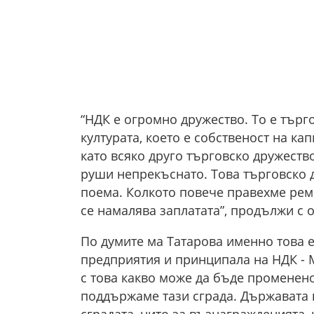
“НДК е огромно дружество. То е търг
културата, което е собственост на к
като всяко друго търговско дружеств
руши непрекъснато. Това търговско 
поема. Колкото повече правехме рем
се намалява заплатата”, продължи с о
По думите ма Татарова именно това 
предприятия и принципала на НДК - 
с това какво може да бъде променено
поддържаме тази сграда. Държавата н
сградата, нито за възнагражденията,