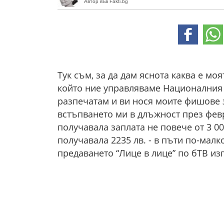
Автор във Fakti.bg
Тук съм, за да дам яснота каква е моя
който ние управляваме Националния д
разпечатам и ви нося моите фишове за
встъпването ми в длъжност през февр
получавала заплата не повече от 3 000
получавала 2235 лв. - в пъти по-малк
предаването “Лице в лице” по бТВ и