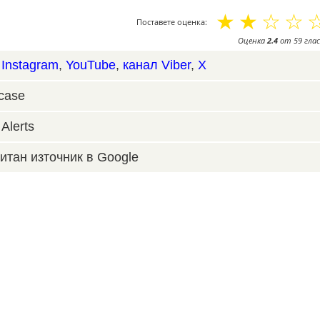
☆
☆
☆
☆
Поставете оценка:
Оценка
2.4
от
59
глас
,
Instagram
,
YouTube
,
канал Viber
,
X
case
Alerts
итан източник в Google