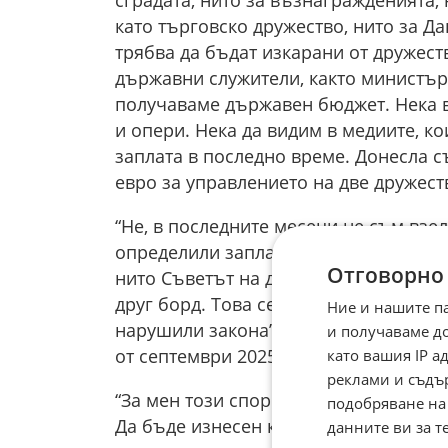
като търговско дружество, нито за Да
трябва да бъдат изкарани от дружест
държавни служители, както министър
получаваме държавен бюджет. Нека в
и опери. Нека да видим в медиите, к
заплата в последно време. Донесла съ
евро за управлението на две дружест
“Не, в последните месеци не съм взел
определили заплатите си и сме взел
Отговорно
нито Съветът на директорите, нито аз
друг борд. Това се решава по методо
Ние и нашите п
нарушили закона”, Андрияна Татарова,
и получаваме д
от септември 2025 г.
като вашия IP 
реклами и съдъ
“За мен този спор е махленски. За м
подобряване на
Да бъде изнесен колко получават бюд
данните ви за т