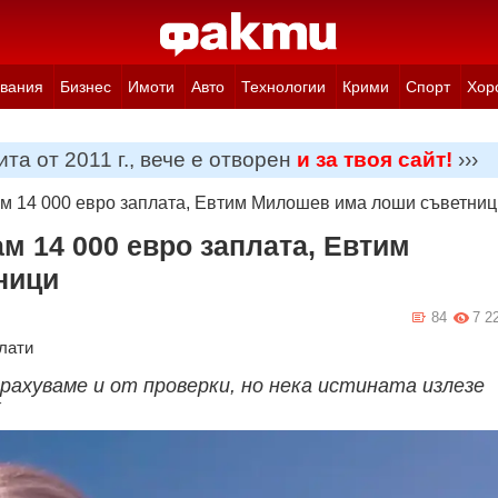
вания
Бизнес
Имоти
Авто
Технологии
Крими
Спорт
Хор
та от 2011 г., вече е отворен
и за твоя сайт!
›››
м 14 000 евро заплата, Евтим Милошев има лоши съветниц
м 14 000 евро заплата, Евтим
ници
84
7 2
лати
трахуваме и от проверки, но нека истината излезе
К