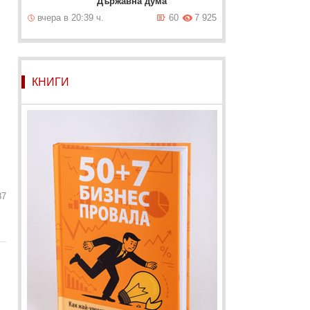
Държавна дума
вчера в 20:39 ч.
60
7 925
КНИГИ
87