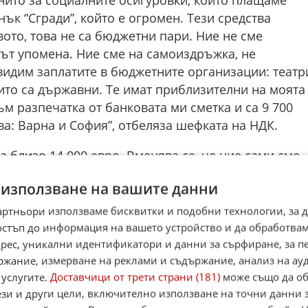
нък “Сгради”, който е огромен. Тези средства
вото, това не са бюджетни пари. Ние не сме
ът упомена. Ние сме на самоиздръжка, не
идим заплатите в бюджетните организации: театр
оито са държавни. Те имат приблизителни на моята
м разпечатка от банковата ми сметка и са 9 700
ва: Варна и София”, отбеляза шефката на НДК.
а близо 14 000 евро. Вменява се, че ние сами сме
и такова решение. Ние не определяме нищо сами:
 използване на вашите данни
 като изпълнителен директор, нито който и да е
логия. Бъдете абсолютно сигурни, че не сме
артньори използваме бисквитки и подобни технологии, за 
 като посочи, че заплатата ѝ е станала по-висока
остъп до информация на вашето устройство и да обработва
адрес, уникални идентификатори и данни за сърфиране, за 
ржание, измерване на реклами и съдържание, анализ на ау
ен диалогът е много по-съществен да бъде изнесен.
 услугите.
Доставчици от трети страни (181)
може също да об
жетните организации в културата, да бъде изнесе
ези и други цели, включително използване на точни данни 