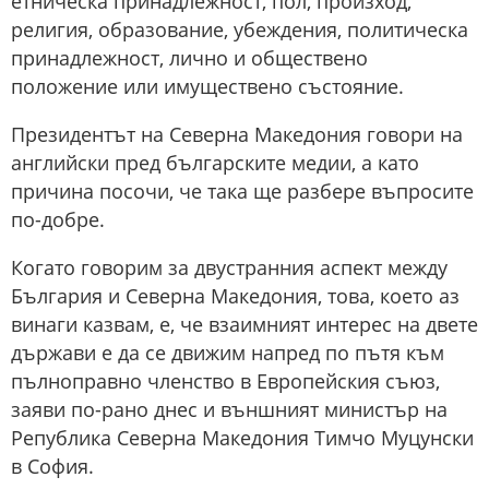
етническа принадлежност, пол, произход,
религия, образование, убеждения, политическа
принадлежност, лично и обществено
положение или имуществено състояние.
Президентът на Северна Македония говори на
английски пред българските медии, а като
причина посочи, че така ще разбере въпросите
по-добре.
Когато говорим за двустранния аспект между
България и Северна Македония, това, което аз
винаги казвам, е, че взаимният интерес на двете
държави е да се движим напред по пътя към
пълноправно членство в Европейския съюз,
заяви по-рано днес и външният министър на
Република Северна Македония Тимчо Муцунски
в София.