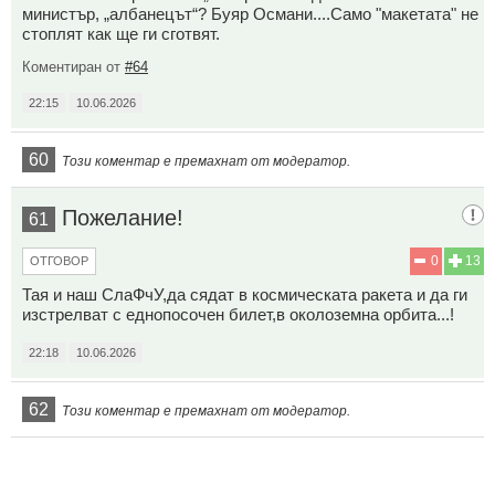
министър, „албанецът“? Буяр Османи....Само "макетата" не
стоплят как ще ги сготвят.
Коментиран от
#64
22:15
10.06.2026
60
Този коментар е премахнат от модератор.
Пожелание!
61
0
13
ОТГОВОР
Тая и наш СлаФчУ,да сядат в космическата ракета и да ги
изстрелват с еднопосочен билет,в околоземна орбита...!
22:18
10.06.2026
62
Този коментар е премахнат от модератор.
63
Този коментар е премахнат от модератор.