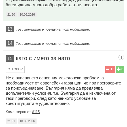
би свършила много добра работа в тая посока.
21:30
10.06.2026
13
Този коментар е премахнат от модератор.
14
Този коментар е премахнат от модератор.
като с името за нато
15
16
6
ОТГОВОР
Не е вписването основния македонски проблем, а
необходимост от европейски гаранции, че при преговорите
за присъединяване, България няма да предявява
допълнителни условия, т.е. България да е изключена от
тези преговори, след като нейното условие за
конституцията е удовлетворено.
Коментиран от
#115
21:31
10.06.2026