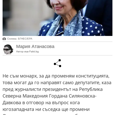
Снимка: БГНЕС/ЕРА
Мария Атанасова
Автор във Fakti.bg
Не съм монарх, за да променям конституцията,
това могат да го направят само депутатите, каза
пред журналисти президентът на Република
Северна Македония Гордана Силяновска-
Давкова в отговор на въпрос кога
югозападната ни съседка ще промени