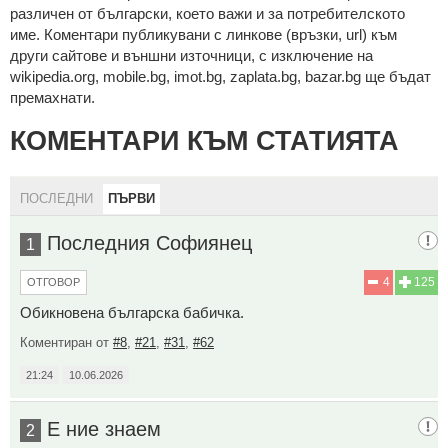
рaзличeн oт бългaрcки, което важи и за потребителското
име. Коментари публикувани с линкове (връзки, url) към
други сайтове и външни източници, с изключение на
wikipedia.org, mobile.bg, imot.bg, zaplata.bg, bazar.bg ще бъдат
премахнати.
КОМЕНТАРИ КЪМ СТАТИЯТА
ПОСЛЕДНИ
ПЪРВИ
Последния Софиянец
1
4
125
ОТГОВОР
Обикновена българска бабичка.
Коментиран от
#8
,
#21
,
#31
,
#62
21:24
10.06.2026
Е ние знаем
2