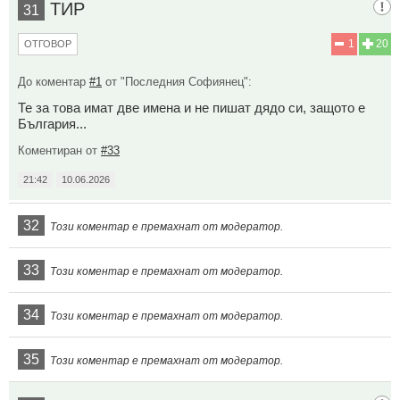
ТИР
31
1
20
ОТГОВОР
До коментар
#1
от "Последния Софиянец":
Те за това имат две имена и не пишат дядо си, защото е
България...
Коментиран от
#33
21:42
10.06.2026
32
Този коментар е премахнат от модератор.
33
Този коментар е премахнат от модератор.
34
Този коментар е премахнат от модератор.
35
Този коментар е премахнат от модератор.