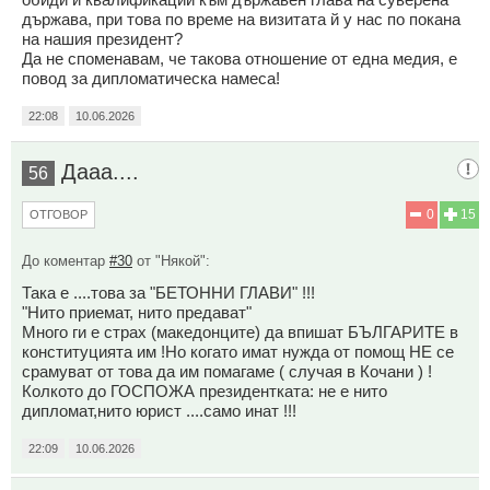
държава, при това по време на визитата й у нас по покана
на нашия президент?
Да не споменавам, че такова отношение от една медия, е
повод за дипломатическа намеса!
22:08
10.06.2026
Дааа....
56
0
15
ОТГОВОР
До коментар
#30
от "Някой":
Така е ....това за "БЕТОННИ ГЛАВИ" !!!
"Нито приемат, нито предават"
Много ги е страх (македонците) да впишат БЪЛГАРИТЕ в
конституцията им !Но когато имат нужда от помощ НЕ се
срамуват от това да им помагаме ( случая в Кочани ) !
Колкото до ГОСПОЖА президентката: не е нито
дипломат,нито юрист ....само инат !!!
22:09
10.06.2026