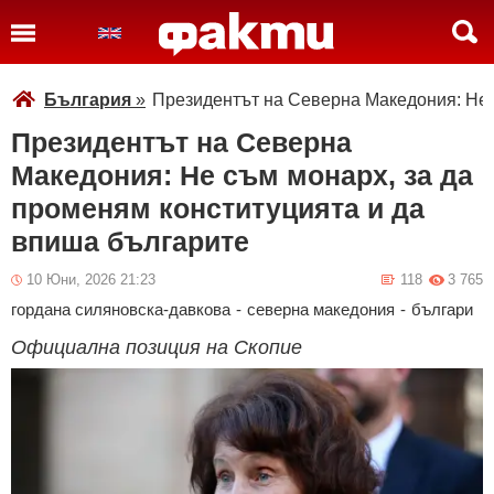
България
»
Президентът на Северна Македония: Не 
Президентът на Северна
Македония: Не съм монарх, за да
променям конституцията и да
впиша българите
10 Юни, 2026 21:23
118
3 765
гордана силяновска-давкова
-
северна македония
-
българи
Официална позиция на Скопие