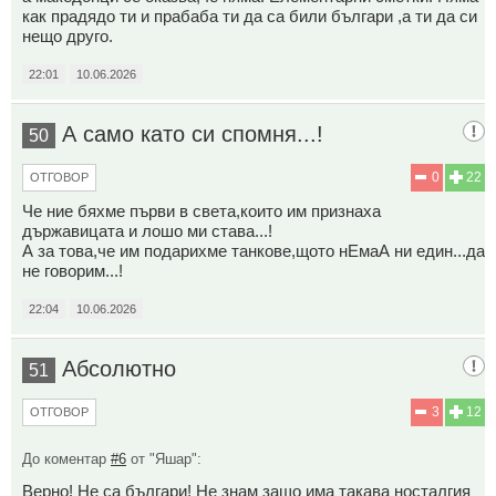
как прадядо ти и прабаба ти да са били българи ,а ти да си
нещо друго.
22:01
10.06.2026
А само като си спомня...!
50
0
22
ОТГОВОР
Че ние бяхме първи в света,които им признаха
държавицата и лошо ми става...!
А за това,че им подарихме танкове,щото нЕмаА ни един...да
не говорим...!
22:04
10.06.2026
Абсолютно
51
3
12
ОТГОВОР
До коментар
#6
от "Яшар":
Верно! Не са българи! Не знам защо има такава носталгия