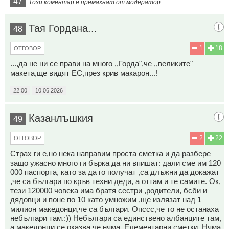
47
Този коментар е премахнат от модератор.
Тая Гордана...
48
1
18
ОТГОВОР
...,да не ни се прави на много ,,Горда",че ,,великите"
макета,ще видят ЕС,през крив макарон...!
22:00
10.06.2026
Казанлъшкия
49
2
22
ОТГОВОР
Страх ги е,но нека направим проста сметка и да разбере
защо ужасно много ги бърка да ни впишат: дали сме им 120
000 паспорта, като за да го получат ,са длъжни да докажат
,че са българи по кръв техни деди, а оттам и те самите. Ок,
тези 120000 човека има братя сестри ,родители, бсби и
дядовци и поне по 10 като умножим ,ще излязат над 1
милион македонци,че са българи. Опссс,че то не останаха
небългари там.:)) Небългари са единствено албанците там,
а македонци се оказва,че няма. Елементарни сметки. Няма