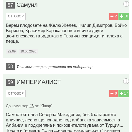
Самуил
57
2
18
ОТГОВОР
Берем плодовете на Желю Желев, Филип Димитров, Бойко
Борисов, Красимир Каракачанов и всички други
,коитонезаеха твърда,както Гърция,позиция,а ги галеха с
перце.
22:09
10.06.2026
58
Този коментар е премахнат от модератор.
ИМПЕРИАЛИСТ
59
0
17
ОТГОВОР
До коментар
#6
от "Яшар":
Самостоятелна Северна Македония, без българското
влияние, лесно ще попадне под албанска зависимост, а
Албания е подкрепяна и покровителствувана от Турция...
Това е и "номерът"... на „северно македонският“ външен