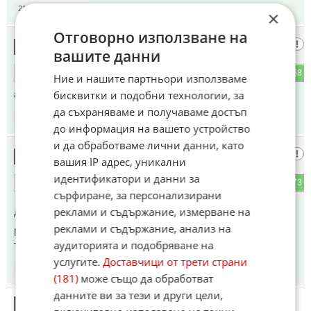
21:28
10.06.2026
×
Отговорно използване на
бабо калинке
7
вашите данни
1
58
ОТГОВОР
Ние и нашите партньори използваме
амче мрънкала такива тогава ес ще видите на куково лято
бисквитки и подобни технологии, за
да съхраняваме и получаваме достъп
21:28
10.06.2026
до информация на вашето устройство
и да обработваме лични данни, като
Соф
8
вашия IP адрес, уникални
идентификатори и данни за
0
73
ОТГОВОР
сърфиране, за персонализирани
реклами и съдържание, измерване на
До коментар
#1
от "Последния Софиянец":
реклами и съдържание, анализ на
Бабата дали гледа турски сериали по албанската
аудиторията и подобряване на
телевизия ?
услугите.
Доставчици от трети страни
21:29
10.06.2026
(181)
може също да обработват
данните ви за тези и други цели,
9
Този коментар е премахнат от модератор.