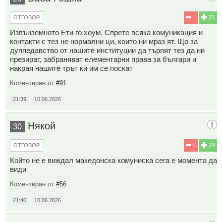
1
21
ОТГОВОР
Извънземното Ети го хоум. Спрете всяка комуникация и
контакти с тез не нормални ци, които ни мраз ят. Що за
дуппедавство от нашите институции да търпят тез да ни
презират, забраняват елементарни права за българи и
накрая нашите трът ки им се поскат
Коментиран от
#91
21:39
10.06.2026
Някой
30
0
28
ОТГОВОР
Който не е виждал македонска комуниска сега е момента да
види
Коментиран от
#56
21:40
10.06.2026