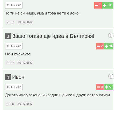
1
103
ОТГОВОР
То ти не си нищо, ама и това не ти е ясно.
21:27
10.06.2026
Защо тогава ще идва в България!
3
2
94
ОТГОВОР
Не я пускайте!
21:27
10.06.2026
Ивон
4
0
50
ОТГОВОР
Докато има узаконени крадци,ще има и други алтернативи.
21:28
10.06.2026