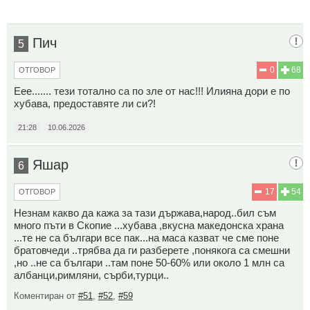
Пич
5
0
68
ОТГОВОР
Еее....... тези тотално са по зле от нас!!! Илияна дори е по
хубава, предоставяте ли си?!
21:28
10.06.2026
Яшар
6
17
54
ОТГОВОР
Незнам какво да кажа за тази държава,народ..бил съм
много пъти в Скопие ...хубава ,вкусна македонска храна
...те не са българи все пак...на маса казват че сме поне
братовчеди ..трябва да ги разберете ,понякога са смешни
,но ..не са българи ..там поне 50-60% или около 1 млн са
албанци,римляни, сърби,турци..
Коментиран от
#51
,
#52
,
#59