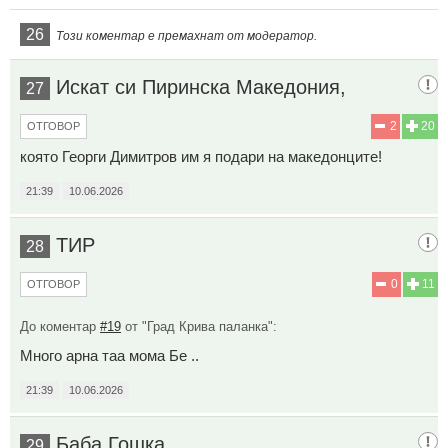
26
Този коментар е премахнат от модератор.
Искат си Пиринска Македония,
27
2
20
ОТГОВОР
която Георги Димитров им я подари на македонците!
21:39
10.06.2026
ТИР
28
0
11
ОТГОВОР
До коментар
#19
от "Град Крива паланка":
Много арна таа мома Бе ..
21:39
10.06.2026
Баба Гошка
29