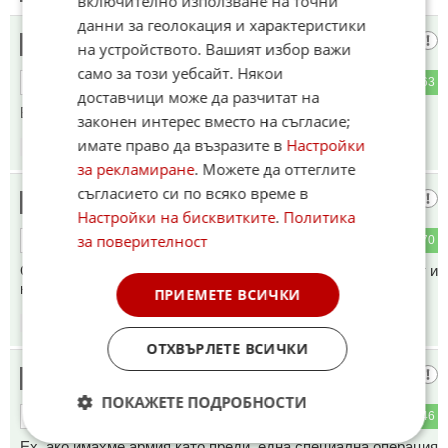
включително използване на точни
данни за геолокация и характеристики
Вижда се
10
на устройството. Вашият избор важи
само за този уебсайт. Някои
1
63
ОТГОВОР
доставчици може да разчитат на
В близките сто години няма да станете европейски член
законен интерес вместо на съгласие;
имате право да възразите в
Настройки
21:30
10.06.2026
за рекламиране
. Можете да оттеглите
съгласието си по всяко време в
Защо се
11
Настройки на бисквитките
.
Политика
за поверителност
0
70
ОТГОВОР
Обръща внимание на макетата ,като не искат ЕС ,не искат и
край
ПРИЕМЕТЕ ВСИЧКИ
21:30
10.06.2026
ОТХВЪРЛЕТЕ ВСИЧКИ
Цеко сифоня
12
ПОКАЖЕТЕ ПОДРОБНОСТИ
9
46
ОТГОВОР
Ех, ако имахме армия като преди, една специална операция