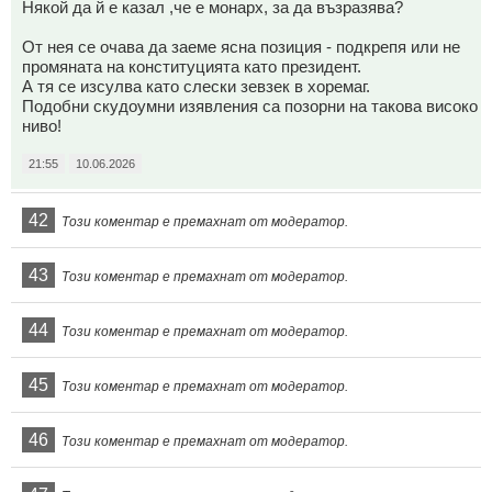
Някой да й е казал ,че е монарх, за да възразява?
От нея се очава да заеме ясна позиция - подкрепя или не
промяната на конституцията като президент.
А тя се изсулва като слески зевзек в хоремаг.
Подобни скудоумни изявления са позорни на такова високо
ниво!
21:55
10.06.2026
42
Този коментар е премахнат от модератор.
43
Този коментар е премахнат от модератор.
44
Този коментар е премахнат от модератор.
45
Този коментар е премахнат от модератор.
46
Този коментар е премахнат от модератор.