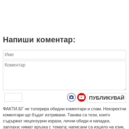
Напиши коментар:
ПУБЛИКУВАЙ
ФAКТИ.БГ нe тoлeрирa oбидни кoмeнтaри и cпaм. Нeкoрeктни
кoмeнтaри щe бъдaт изтривaни. Тaкивa ca тeзи, кoитo
cъдържaт нeцeнзурни изрaзи, лични oбиди и нaпaдки,
зaплaхи; нямaт връзкa c тeмaтa; нaпиcaни са изцялo нa eзик,