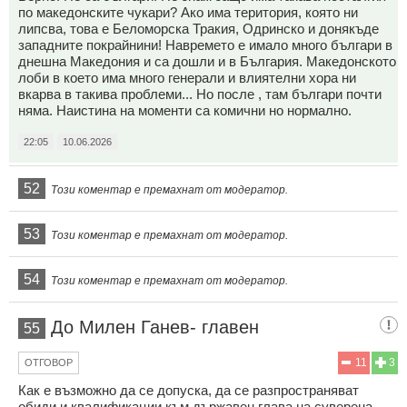
по македонските чукари? Ако има територия, която ни
липсва, това е Беломорска Тракия, Одринско и донякъде
западните покрайнини! Навремето е имало много българи в
днешна Македония и са дошли и в България. Македонското
лоби в което има много генерали и влиятелни хора ни
вкарва в такива проблеми... Но после , там българи почти
няма. Наистина на моменти са комични но нормално.
22:05
10.06.2026
52
Този коментар е премахнат от модератор.
53
Този коментар е премахнат от модератор.
54
Този коментар е премахнат от модератор.
До Милен Ганев- главен
55
11
3
ОТГОВОР
Как е възможно да се допуска, да се разпространяват
обиди и квалификации към държавен глава на суверена