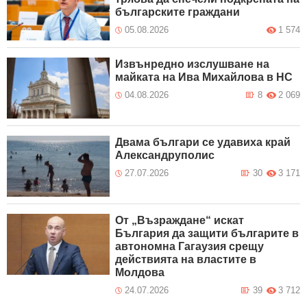
българските граждани
05.08.2026
1 574
Извънредно изслушване на
майката на Ива Михайлова в НС
04.08.2026
8
2 069
Двама българи се удавиха край
Александруполис
27.07.2026
30
3 171
От „Възраждане“ искат
България да защити българите в
автономна Гагаузия срещу
действията на властите в
Молдова
24.07.2026
39
3 712