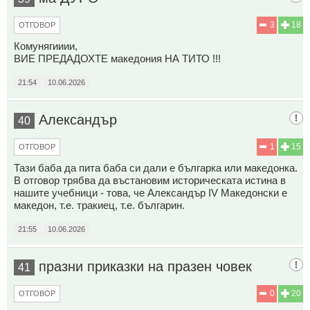
3
18
ОТГОВОР
Комунягииии,
ВИЕ ПРЕДАДОХТЕ македония НА ТИТО !!!
21:54
10.06.2026
Александър
40
1
15
ОТГОВОР
Тази баба да пита баба си дали е българка или македонка.
В отговор трябва да въстановим историческата истина в
нашите учебници - това, че Александър IV Македонски е
македон, т.е. тракиец, т.е. българин.
21:55
10.06.2026
празни приказки на празен човек
41
0
20
ОТГОВОР