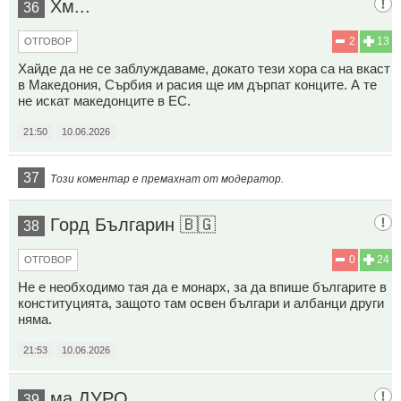
Хм...
36
2
13
ОТГОВОР
Хайде да не се заблуждаваме, докато тези хора са на вкаст
в Македония, Сърбия и расия ще им дърпат конците. А те
не искат македонците в ЕС.
21:50
10.06.2026
37
Този коментар е премахнат от модератор.
Горд Българин 🇧🇬
38
0
24
ОТГОВОР
Не е необходимо тая да е монарх, за да впише българите в
конституцията, защото там освен българи и албанци други
няма.
21:53
10.06.2026
ма ДУРО
39