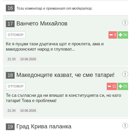
16
Този коментар е премахнат от модератор.
Ванчето Михайлов
17
3
36
ОТГОВОР
Ке я пуцам тази дъртачка щот е проклета, ама и
македоонскиот народ е глуповат...
21:33
10.06.2026
Македонците казват, че сме татари!
18
11
25
ОТГОВОР
Те са съгласни да ни впишат в конституцията си, но като
татари! Това е проблема!
21:34
10.06.2026
Град Крива паланка
19