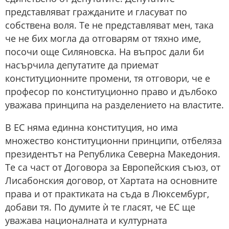
представляват гражданите и гласуват по
собствена воля. Те не представляват мен, така
че не бих могла да отговарям от тяхно име,
посочи още Силяновска. На въпрос дали би
насърчила депутатите да приемат
конституционните промени, тя отговори, че е
професор по конституционно право и дълбоко
уважава принципа на разделението на властите.
В ЕС няма единна конституция, но има
множество конституционни принципи, отбеляза
президентът на Република Северна Македония.
Те са част от Договора за Европейския съюз, от
Лисабонския договор, от Хартата на основните
права и от практиката на съда в Люксембург,
добави тя. По думите ѝ те гласят, че ЕС ще
уважава националната и културната