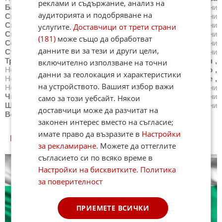
реклами и съдържание, анализ на
Баня
,
Новини
Свети Влас
,
Новини
Свиленград
,
Новини
аудиторията и подобряване на
Свищов
,
Новини
Своге
,
Новини
Севлиево
,
Новини
Силистра
,
Новини
Симитли
,
Новини
Сливен
,
Новини
услугите.
Доставчици от трети страни
Смолян
,
Новини
Созопол
,
Новини
Сопот
,
Новини
(181)
може също да обработват
София
,
Новини
Средец
,
Новини
Стара Загора
,
Новини
данните ви за тези и други цели,
Стрелча
,
Новини
Суворово
,
Новини
Тетевен
,
Новини
Троян
,
Новини
Трън
,
Новини
Трявна
,
Новини
Тутракан
,
включително използване на точни
Новини
Търговище
,
Новини
Харманли
,
Новини
Хасково
,
данни за геолокация и характеристики
Новини
Хисаря
,
Новини
Царево
,
Новини
Чепеларе
,
на устройството. Вашият избор важи
Новини
Червен бряг
,
Новини
Черноморец
,
Новини
Чипровци
,
Новини
Чирпан
,
Новини
Шабла
,
Новини
само за този уебсайт. Някои
Шумен
,
Новини
Ябланица
,
Новини
Ямбол
,
Новини
доставчици може да разчитат на
Всички градове
законен интерес вместо на съгласие;
имате право да възразите в
Настройки
БЪЛГАРИЯ КУИЗОВЕ
за рекламиране
. Можете да оттеглите
съгласието си по всяко време в
Настройки на бисквитките
.
Политика
за поверителност
ПРИЕМЕТЕ ВСИЧКИ