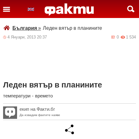
България
»
Леден вятър в планините
4 Януари, 2013 20:37
0
1 534
Леден вятър в планините
температури
-
времето
екип на Факти.бг
Да извадим фактите наяве