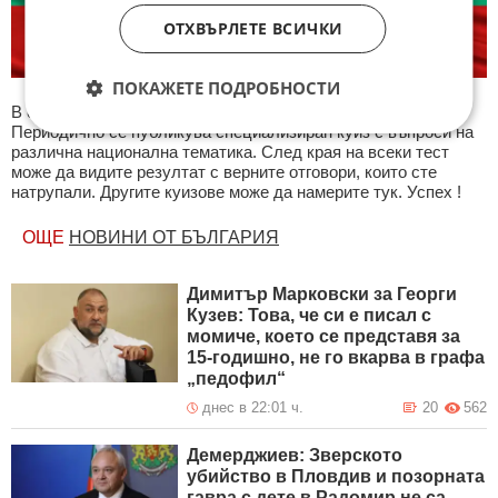
ОТХВЪРЛЕТЕ ВСИЧКИ
ПОКАЖЕТЕ ПОДРОБНОСТИ
В секция България ще намерите тематична Куиз рубрика.
Периодично се публикува специализиран куиз с въпроси на
различна национална тематика. След края на всеки тест
може да видите резултат с верните отговори, които сте
натрупали. Другите куизове може да намерите тук. Успех !
ОЩЕ
НОВИНИ ОТ БЪЛГАРИЯ
Димитър Марковски за Георги
Кузев: Това, че си е писал с
момиче, което се представя за
15-годишно, не го вкарва в графа
„педофил“
днес в 22:01 ч.
20
562
Демерджиев: Зверското
убийство в Пловдив и позорната
гавра с дете в Радомир не са