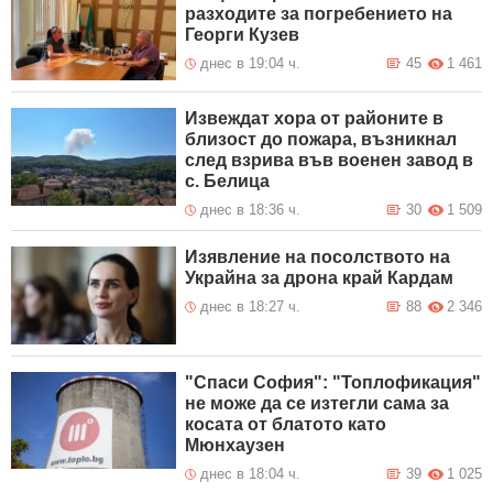
разходите за погребението на
Георги Кузев
днес в 19:04 ч.
45
1 461
Извеждат хора от районите в
близост до пожара, възникнал
след взрива във военен завод в
с. Белица
днес в 18:36 ч.
30
1 509
Изявление на посолството на
Украйна за дрона край Кардам
днес в 18:27 ч.
88
2 346
"Спаси София": "Топлофикация"
не може да се изтегли сама за
косата от блатото като
Мюнхаузен
днес в 18:04 ч.
39
1 025