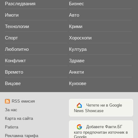
Разследвания
Бизнес
Имоти
Авто
Технологии
Крими
Спорт
Хороскопи
Любопитно
Култура
Конфликт
Здраве
Времето
Анкети
Вицове
Куизове
RSS емисия
Четете ни в Google
За нас
News Showcase
Карта на сайта
Добавете Факти.БГ
Работа
като предпочитан източник в
Рекламна тарифа
Google