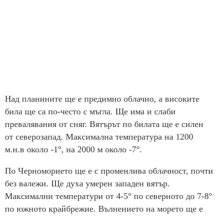
Над планините ще е предимно облачно, а високите
била ще са по-често с мъгла. Ще има и слаби
превалявания от сняг. Вятърът по билата ще е силен
от северозапад. Максимална температура на 1200
м.н.в около -1°, на 2000 м около -7°.
По Черноморието ще е с променлива облачност, почти
без валежи. Ще духа умерен западен вятър.
Максимални температури от 4-5° по северното до 7-8°
по южното крайбрежие. Вълнението на морето ще е