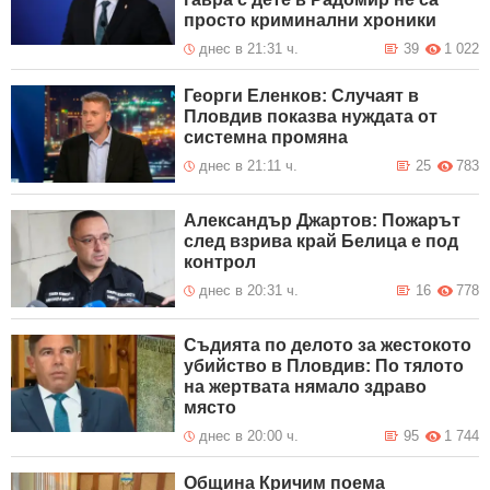
просто криминални хроники
днес в 21:31 ч.
39
1 022
Георги Еленков: Случаят в
Пловдив показва нуждата от
системна промяна
днес в 21:11 ч.
25
783
Александър Джартов: Пожарът
след взрива край Белица е под
контрол
днес в 20:31 ч.
16
778
Съдията по делото за жестокото
убийство в Пловдив: По тялото
на жертвата нямало здраво
място
днес в 20:00 ч.
95
1 744
Община Кричим поема