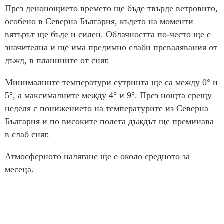
През денонощието времето ще бъде твърде ветровито,
особено в Северна България, където на моменти
вятърът ще бъде и силен. Облачността по-често ще е
значителна и ще има предимно слаби превалявания от
дъжд, в планините от сняг.
Минималните температури сутринта ще са между 0° и
5°, а максималните между 4° и 9°. През нощта срещу
неделя с понижението на температурите из Северна
България и по високите полета дъждът ще преминава
в слаб сняг.
Атмосферното налягане ще е около средното за
месеца.