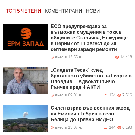
ТОП 5
ЧЕТЕНИ
|
КОМЕНТИРАНИ
|
НОВИ
ЕСО предупреждава за
възможни смущения в тока в
общините Столична, Божурище
и Перник от 11 август до 30
септември заради ремонти
днес в 13:55 ч.
14 418
„Следата Тесак“ след
бруталното убийство на Георги в
Пловдив… Адвокат Гънчо
Гънчев пред ФАКТИ
днес в 09:01 ч.
124
7 516
Силен взрив във военния завод
на Емилиян Гебрев в село
Белица до Трявна ВИДЕО
днес в 13:37 ч.
144
6 193