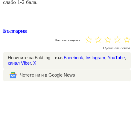
слабо 1-2 бала.
България
☆
☆
☆
☆
☆
Поставете оценка:
Оценка
от
0
гласа.
Новините на Fakti.bg – във
Facebook
,
Instagram
,
YouTube
,
канал Viber
,
X
Четете ни и в Google News