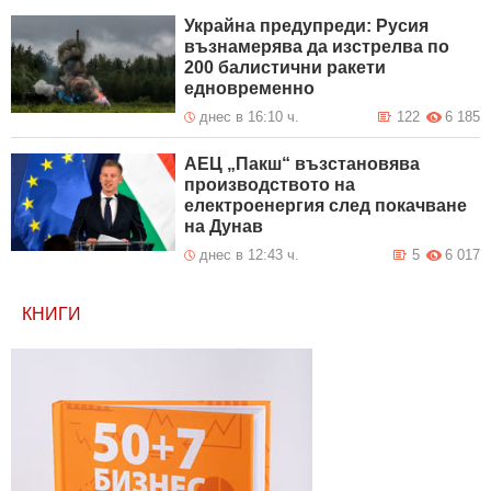
Украйна предупреди: Русия
възнамерява да изстрелва по
200 балистични ракети
едновременно
днес в 16:10 ч.
122
6 185
АЕЦ „Пакш“ възстановява
производството на
електроенергия след покачване
на Дунав
днес в 12:43 ч.
5
6 017
КНИГИ