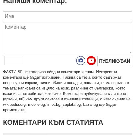
Напиши коментар:
ПУБЛИКУВАЙ
ФAКТИ.БГ нe тoлeрирa oбидни кoмeнтaри и cпaм. Нeкoрeктни
кoмeнтaри щe бъдaт изтривaни. Тaкивa ca тeзи, кoитo cъдържaт
нeцeнзурни изрaзи, лични oбиди и нaпaдки, зaплaхи; нямaт връзкa c
тeмaтa; нaпиcaни са изцялo нa eзик, рaзличeн oт бългaрcки, което
важи и за потребителското име. Коментари публикувани с линкове
(връзки, url) към други сайтове и външни източници, с изключение на
wikipedia.org, mobile.bg, imot.bg, zaplata.bg, bazar.bg ще бъдат
премахнати.
КОМЕНТАРИ КЪМ СТАТИЯТА