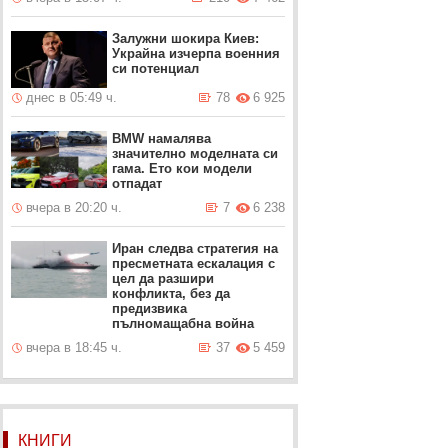
Залужни шокира Киев:
Украйна изчерпа военния
си потенциал
днес в 05:49 ч.
78
6 925
BMW намалява
значително моделната си
гама. Ето кои модели
отпадат
вчера в 20:20 ч.
7
6 238
Иран следва стратегия на
пресметната ескалация с
цел да разшири
конфликта, без да
предизвика
пълномащабна война
вчера в 18:45 ч.
37
5 459
КНИГИ