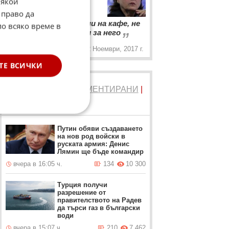
Някои
отношенията ГЕРБ – БСП
 право да
“
Ако някой те покани на кафе, не
по всяко време в
„
значи, че ще се жениш за него
2 Ноември, 2017 г.
ТЕ ВСИЧКИ
ТОП 5
ЧЕТЕНИ
|
КОМЕНТИРАНИ
|
НОВИ
Путин обяви създаването
на нов род войски в
руската армия: Денис
Лямин ще бъде командир
вчера в 16:05 ч.
134
10 300
Турция получи
разрешение от
правителството на Радев
да търси газ в български
води
вчера в 15:07 ч.
210
7 462