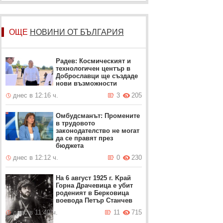
ОЩЕ
НОВИНИ ОТ БЪЛГАРИЯ
Радев: Космическият и
технологичен център в
Доброславци ще създаде
нови възможности
днес в 12:16 ч.
3
205
Омбудсманът: Промените
в трудовото
законодателство не могат
да се правят през
бюджета
днес в 12:12 ч.
0
230
На 6 август 1925 г. Kрай
Горна Драчевица е убит
роденият в Берковица
воевода Петър Станчев
днес в 11:40 ч.
11
715