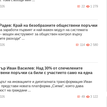
2026
22
1 279
Радев: Край на безобразните обществени поръчки
ра заработи първият и най-важен модул на системата
 мощен инструмент за обществен контрол върху
те разходи” ...
2026
114
2 580
ър Иван Василев: Над 30% от спечелените
вени поръчки са били с участието само на една
рът на иновациите и дигиталната трансформация Иван
 представи новата платформа „Сигма“, която дава
ст на граждани ...
2026
49
3 122