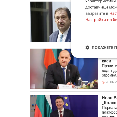
характеристики 
Регион
доставчици може
"Общес
възразите в
Нас
Региона
дирекци
Настройки на б
развитие
19.07.
ПОКАЖЕТЕ 
Румен 
поръчк
каси
Правите
водят д
огромна,
26.06.
Иван В
„Колко
Първата
платфор
седмици.