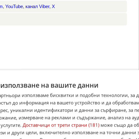
am
,
YouTube
,
канал Viber
,
X
 използване на вашите данни
артньори използваме бисквитки и подобни технологии, за 
остъп до информация на вашето устройство и да обработва
адрес, уникални идентификатори и данни за сърфиране, за 
ржание, измерване на реклами и съдържание, анализ на ау
 услугите.
Доставчици от трети страни (181)
може също да об
ези и други цели, включително използване на точни данни 