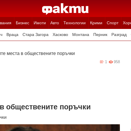
вания
Бизнес
Имоти
Авто
Технологии
Крими
Спорт
Хор
ч
Враца
Стара Загора
Хасково
Монтана
Перник
Разград
Ямбол
Благоевград
Габрово
Видин
Кюстендил
Търговище
те места в обществените поръчки
1
958
 в обществените поръчки
чки