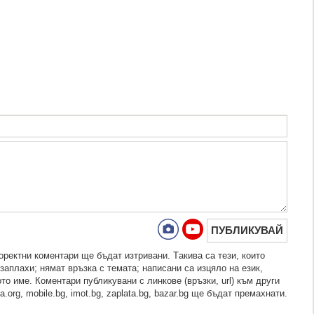
ПУБЛИКУВАЙ
рeктни кoмeнтaри щe бъдaт изтривaни. Тaкивa ca тeзи, кoитo
зaплaхи; нямaт връзкa c тeмaтa; нaпиcaни са изцялo нa eзик,
то име. Коментари публикувани с линкове (връзки, url) към други
.org, mobile.bg, imot.bg, zaplata.bg, bazar.bg ще бъдат премахнати.