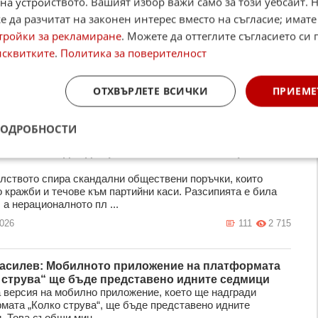
на устройството. Вашият избор важи само за този уебсайт. 
алният министър Иван Шишков закрива дирекция
 да разчитат на законен интерес вместо на съгласие; имате
твени поръчки" в МРРБ
тройки за рекламиране
. Можете да оттеглите съгласието си 
лният министър Иван Шишков ще разформирова цялата
я "Обществени поръчки" в Министерство на регионалното
исквитките
.
Политика за поверителност
 и благоустройството, ...
2026
23
3 006
ОТХВЪРЛЕТЕ ВСИЧКИ
ПРИЕМЕ
ПОДРОБНОСТИ
Радев: Спираме скандалните обществени
и, които водят до кражби и течове към партийни
лството спира скандални обществени поръчки, които
о кражби и течове към партийни каси. Разсипията е била
 а нерационалното пл ...
2026
111
2 715
асилев: Мобилното приложение на платформата
 струва“ ще бъде представено идните седмици
 версия на мобилно приложение, което ще надгради
мата „Колко струва“, ще бъде представено идните
 Това съобщи мин ...