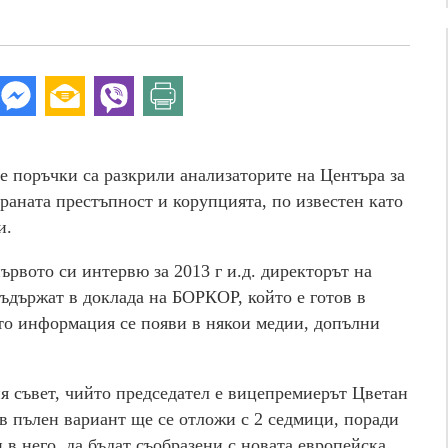
е поръчки са разкрили анализаторите на Центъра за
раната престъпност и корупцията, по известен като
и.
ървото си интервю за 2013 г и.д. директорът на
ъдържат в доклада на БОРКОР, който е готов в
вато информация се появи в някои медии, допълни
я съвет, чийто председател е вицепремиерът Цветан
в пълен вариант ще се отложи с 2 седмици, поради
в него, да бъдат съобразени с новата европейска