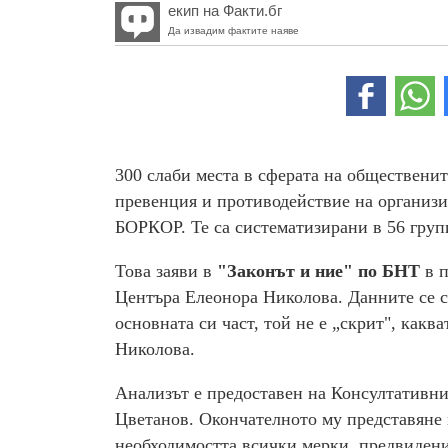
екип на Факти.бг
Да извадим фактите наяве
300 слаби места в сферата на общественит
превенция и противодействие на организи
БОРКОР. Те са систематизирани в 56 груп
Това заяви в
"Законът и ние" по БНТ
в п
Центъра Елеонора Николова. Данните се с
основната си част, той не е „скрит", как
Николова.
Анализът е предоставен на Консултативни
Цветанов. Окончателното му представяне 
необходимостта всички мерки, предвидени 