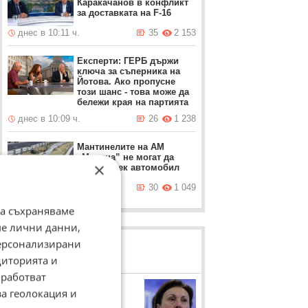
Каракачанов в конфликт
за доставката на F-16
днес в 10:11 ч.
35
2 153
Експерти: ГЕРБ държи
ключа за съперника на
Йотова. Ако пропусне
този шанс - това може да
бележи края на партията
днес в 10:09 ч.
26
1 238
Мантинелите на АМ
„Марица” не могат да
×
спрат и лек автомобил
днес в 09:46 ч.
30
1 049
да съхраняваме
ме лични данни,
персонализирани
ЛОВЦИ НА БИСЕРИ
диторията и
работват
Румяна Бъчварова
за геолокация и
Румяна Бъчварова за