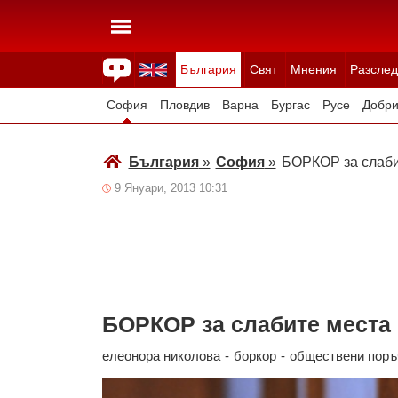
България
Свят
Мнения
Разслед
Здраве
Времето
Анкети
Вицове
Куизове
София
Пловдив
Варна
Бургас
Русе
Добри
Смолян
Плевен
Велико Търново
Силистра
България
»
София
»
БОРКОР за слаби
9 Януари, 2013 10:31
БОРКОР за слабите места
елеонора николова
-
боркор
-
обществени поръ