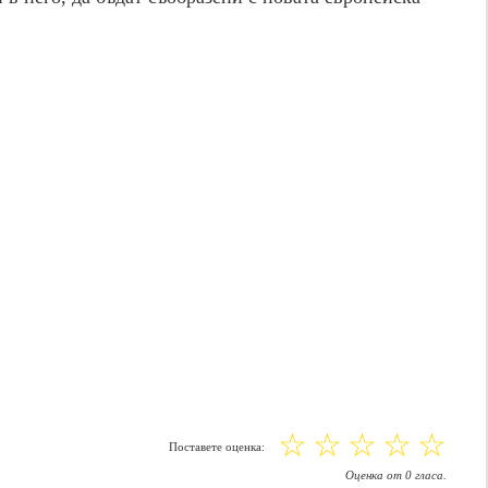
☆
☆
☆
☆
☆
Поставете оценка:
Оценка
от
0
гласа.