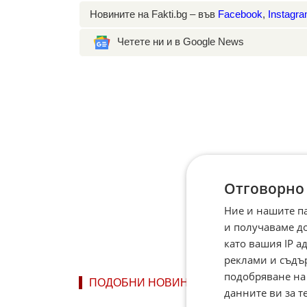
Новините на Fakti.bg – във
Facebook
,
Instagr
Четете ни и в Google News
Отговорно
Ние и нашите п
и получаваме д
като вашия IP 
реклами и съдъ
подобряване на
ПОДОБНИ НОВИНИ
данните ви за т