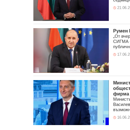
21.06.
Румен 
„От вче
СИГМА –
публични
17.06.
Минист
общест
фирма
Министъ
Василев
възможно
16.06.