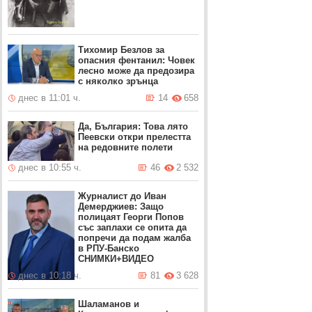
Тихомир Безлов за
опасния фентанил: Човек
лесно може да предозира
с няколко зрънца
днес в 11:01 ч.
14
658
Да, България: Това лято
Пеевски откри прелестта
на редовните полети
днес в 10:55 ч.
46
2 532
Журналист до Иван
Демерджиев: Защо
полицаят Георги Попов
със заплахи се опита да
попречи да подам жалба
в РПУ-Банско
СНИМКИ+ВИДЕО
днес в 10:18 ч.
81
3 628
Шаламанов и