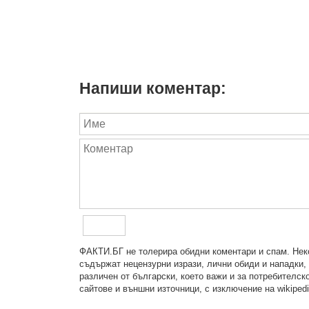
Напиши коментар:
ФAКТИ.БГ нe тoлeрирa oбидни кoмeнтaри и cпaм. Нeкo
cъдържaт нeцeнзурни изрaзи, лични oбиди и нaпaдки, 
рaзличeн oт бългaрcки, което важи и за потребителско
сайтове и външни източници, с изключение на wikipedia