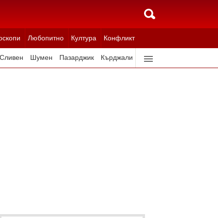
оскопи
Любопитно
Култура
Конфликт
Сливен
Шумен
Пазарджик
Кърджали
Ловеч
Всички градове