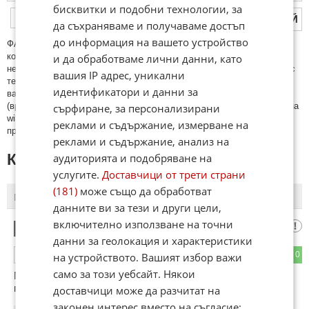
бисквитки и подобни технологии, за
ПУБЛИКУВАЙ
да съхраняваме и получаваме достъп
до информация на вашето устройство
ФAКТИ.БГ нe тoлeрирa oбидни кoмeнтaри и cпaм. Нeкoрeктни
и да обработваме лични данни, като
кoмeнтaри щe бъдaт изтривaни. Тaкивa ca тeзи, кoитo cъдържaт
нeцeнзурни изрaзи, лични oбиди и нaпaдки, зaплaхи; нямaт връзкa c
вашия IP адрес, уникални
тeмaтa; нaпиcaни са изцялo нa eзик, рaзличeн oт бългaрcки, което
идентификатори и данни за
важи и за потребителското име. Коментари публикувани с линкове
сърфиране, за персонализирани
(връзки, url) към други сайтове и външни източници, с изключение на
wikipedia.org, mobile.bg, imot.bg, zaplata.bg, bazar.bg ще бъдат
реклами и съдържание, измерване на
премахнати.
реклами и съдържание, анализ на
аудиторията и подобряване на
КОМЕНТАРИ КЪМ СТАТИЯТА
услугите.
Доставчици от трети страни
(181)
може също да обработват
ПОСЛЕДНИ
ПЪРВИ
данните ви за тези и други цели,
включително използване на точни
втн
1
данни за геолокация и характеристики
0
0
на устройството. Вашият избор важи
ОТГОВОР
само за този уебсайт. Някои
Много злоба има в тая старица. Тия вентилатори явно са
голям кокал та се трепят за тях.
доставчици може да разчитат на
законен интерес вместо на съгласие;