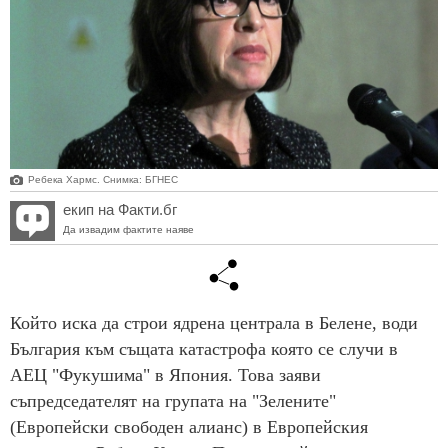
Ребека Хармс. Снимка: БГНЕС
екип на Факти.бг
Да извадим фактите наяве
Който иска да строи ядрена централа в Белене, води
България към същата катастрофа която се случи в
АЕЦ "Фукушима" в Япония. Това заяви
съпредседателят на групата на "Зелените"
(Европейски свободен алианс) в Европейския