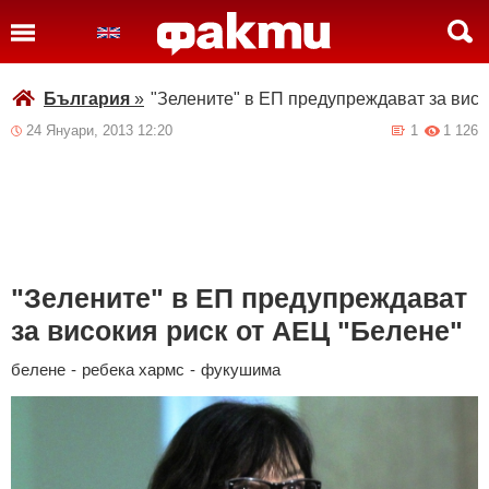
България
»
"Зелените" в ЕП предупреждават за висо
24 Януари, 2013 12:20
1
1 126
"Зелените" в ЕП предупреждават
за високия риск от АЕЦ "Белене"
белене
-
ребека хармс
-
фукушима