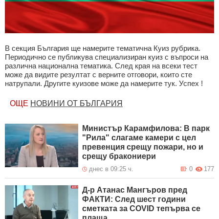
В секция България ще намерите тематична Куиз рубрика.
Периодично се публикува специализиран куиз с въпроси на
различна национална тематика. След края на всеки тест
може да видите резултат с верните отговори, които сте
натрупали. Другите куизове може да намерите тук. Успех !
ОЩЕ
НОВИНИ ОТ БЪЛГАРИЯ
Министър Карамфилова: В парк
"Рила" слагаме камери с цел
превенция срещу пожари, но и
срещу бракониери
днес в 09:25 ч.
0
177
Д-р Атанас Мангъров пред
ФАКТИ: След шест години
сметката за COVID тепърва се
плаща