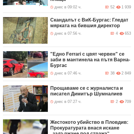
днес в 09:02 ч.
52
1 939
Скандалът с ВиК-Бургас: Гледат
мярката на бившия директор
днес в 07:56 ч.
4
653
"Едно Ferrari с цвят червен" се
заби в мантинела на пътя Варна-
Бургас
днес в 07:46 ч.
38
2 849
Прощаваме се с журналиста и
писател Димитър Шумналиев
днес в 07:27 ч.
2
709
Жестокото убийство в Пловдив:
Прокуратурата внася искане
„задържане под стража“