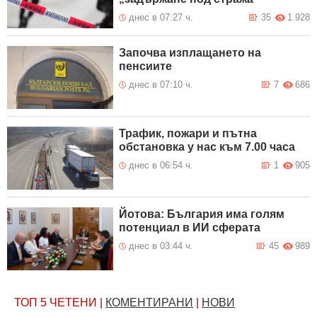
днес в 07:27 ч.
35
1 928
Започва изплащането на
пенсиите
днес в 07:10 ч.
7
686
Трафик, пожари и пътна
обстановка у нас към 7.00 часа
днес в 06:54 ч.
1
905
Йотова: България има голям
потенциал в ИИ сферата
днес в 03:44 ч.
45
989
ТОП 5
ЧЕТЕНИ
|
КОМЕНТИРАНИ
|
НОВИ