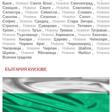
Баня
,
Новини
Свети Влас
,
Новини
Свиленград
,
Новини
Свищов
,
Новини
Своге
,
Новини
Севлиево
,
Новини
Силистра
,
Новини
Симитли
,
Новини
Сливен
,
Новини
Смолян
,
Новини
Созопол
,
Новини
Сопот
,
Новини
София
,
Новини
Средец
,
Новини
Стара Загора
,
Новини
Стрелча
,
Новини
Суворово
,
Новини
Тетевен
,
Новини
Троян
,
Новини
Трън
,
Новини
Трявна
,
Новини
Тутракан
,
Новини
Търговище
,
Новини
Харманли
,
Новини
Хасково
,
Новини
Хисаря
,
Новини
Царево
,
Новини
Чепеларе
,
Новини
Червен бряг
,
Новини
Черноморец
,
Новини
Чипровци
,
Новини
Чирпан
,
Новини
Шабла
,
Новини
Шумен
,
Новини
Ябланица
,
Новини
Ямбол
,
Новини
Всички градове
БЪЛГАРИЯ КУИЗОВЕ