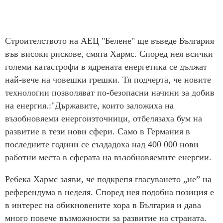
Строителството на АЕЦ "Белене" ще въведе България
във високи рискове, смята Хармс. Според нея всички
големи катастрофи в ядрената енергетика се дължат
най-вече на човешки грешки. Тя подчерта, че новите
технологии позволяват по-безопасни начини за добив
на енергия.:"Държавите, които заложиха на
възобновяеми енергоизточници, отбелязаха бум на
развитие в тези нови сфери. Само в Германия в
последните години се създадоха над 400 000 нови
работни места в сферата на възобновяемите енергии.
Ребека Хармс заяви, че подкрепя гласуването „не” на
референдума в неделя. Според нея подобна позиция е
в интерес на обикновените хора в България и дава
много повече възможности за развитие на страната.