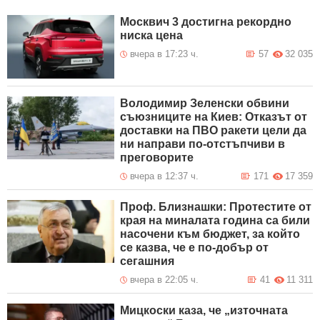
Москвич 3 достигна рекордно
ниска цена
вчера в 17:23 ч.
57
32 035
Володимир Зеленски обвини
съюзниците на Киев: Отказът от
доставки на ПВО ракети цели да
ни направи по-отстъпчиви в
преговорите
вчера в 12:37 ч.
171
17 359
Проф. Близнашки: Протестите от
края на миналата година са били
насочени към бюджет, за който
се казва, че е по-добър от
сегашния
вчера в 22:05 ч.
41
11 311
Мицкоски каза, че „източната