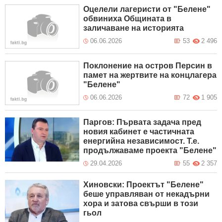
Оцелели лагеристи от "Белене"
обвиниха Общината в
заличаване на историята
06.06.2026
53
2 496
Поклонение на остров Персин в
памет на жертвите на концлагера
"Белене"
06.06.2026
72
1 905
Паргов: Първата задача пред
новия кабинет е частичната
енергийна независимост. Т.е.
продължаваме проекта "Белене"
29.04.2026
55
2 357
Хиновски: Проектът "Белене"
беше управляван от некадърни
хора и затова свърши в този
гьол