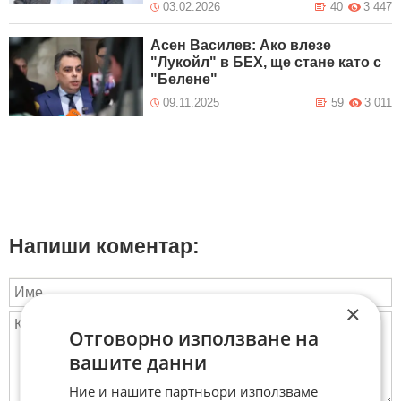
03.02.2026
40
3 447
Асен Василев: Ако влезе
"Лукойл" в БЕХ, ще стане като с
"Белене"
09.11.2025
59
3 011
Напиши коментар:
×
Отговорно използване на
вашите данни
Ние и нашите партньори използваме