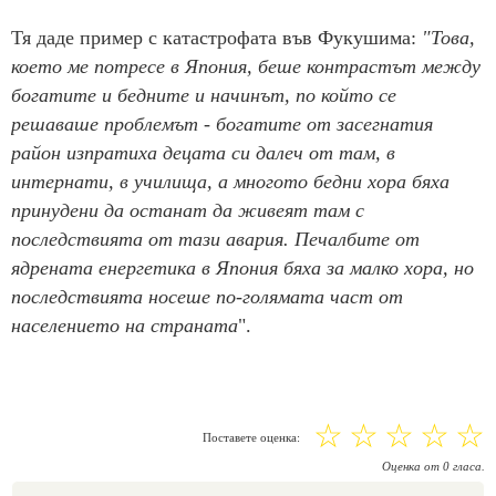
Тя даде пример с катастрофата във Фукушима:
"Това,
което ме потресе в Япония, беше контрастът между
богатите и бедните и начинът, по който се
решаваше проблемът - богатите от засегнатия
район изпратиха децата си далеч от там, в
интернати, в училища, а многото бедни хора бяха
принудени да останат да живеят там с
последствията от тази авария. Печалбите от
ядрената енергетика в Япония бяха за малко хора, но
последствията носеше по-голямата част от
населението на страната
".
☆
☆
☆
☆
☆
Поставете оценка:
Оценка
от
0
гласа.