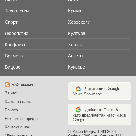
Технологии
Крими
Спорт
Хороскопи
Любопитно
Култура
Конфликт
Здраве
Времето
Анкети
Вицове
Куизове
RSS емисия
Четете ни в Google
За нас
News Showcase
Карта на сайта
Добавете Факти.БГ
Работа
като предпочитан източник в
Рекламна тарифа
Google
Контакт с нас
© Резон Медиа 1993-2026 -
Общи правила