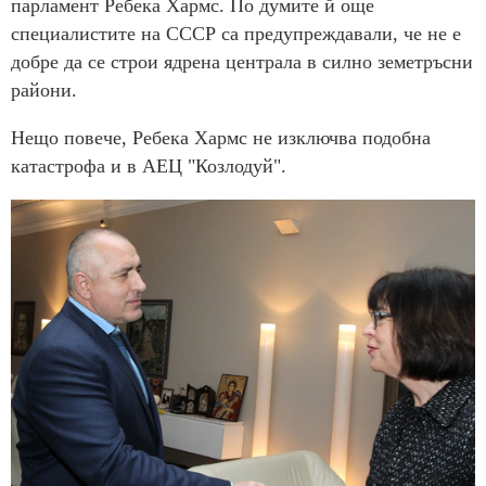
парламент Ребека Хармс. По думите й още
специалистите на СССР са предупреждавали, че не е
добре да се строи ядрена централа в силно земетръсни
райони.
Нещо повече, Ребека Хармс не изключва подобна
катастрофа и в АЕЦ "Козлодуй".