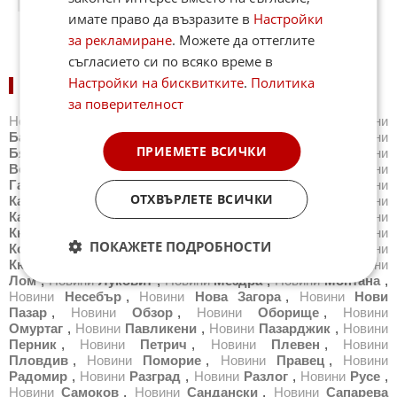
21:09
24.01.2013
имате право да възразите в
Настройки
за рекламиране
. Можете да оттеглите
съгласието си по всяко време в
Настройки на бисквитките
.
Политика
НОВИНИ ПО ГРАДОВЕ:
за поверителност
Новини
Айтос
,
Новини
Балчик
,
Новини
Банкя
,
Новини
Банско
,
Новини
Благоевград
,
Новини
Бургас
,
Новини
ПРИЕМЕТЕ ВСИЧКИ
Бяла
,
Новини
Варна
,
Новини
Велико Търново
,
Новини
Велинград
,
Новини
Видин
,
Новини
Враца
,
Новини
Габрово
,
Новини
Добрич
,
Новини
Каварна
,
Новини
ОТХВЪРЛЕТЕ ВСИЧКИ
Казанлък
,
Новини
Калофер
,
Новини
Карлово
,
Новини
Карнобат
,
Новини
Каспичан
,
Новини
Китен
,
Новини
Кнежа
,
Новини
Козлодуй
,
Новини
Копривщица
,
Новини
ПОКАЖЕТЕ ПОДРОБНОСТИ
Котел
,
Новини
Кресна
,
Новини
Кърджали
,
Новини
Кюстендил
,
Новини
Летница
,
Новини
Ловеч
,
Новини
Лом
,
Новини
Луковит
,
Новини
Мездра
,
Новини
Монтана
,
Новини
Несебър
,
Новини
Нова Загора
,
Новини
Нови
Пазар
,
Новини
Обзор
,
Новини
Оборище
,
Новини
Омуртаг
,
Новини
Павликени
,
Новини
Пазарджик
,
Новини
Перник
,
Новини
Петрич
,
Новини
Плевен
,
Новини
Пловдив
,
Новини
Поморие
,
Новини
Правец
,
Новини
Радомир
,
Новини
Разград
,
Новини
Разлог
,
Новини
Русе
,
Новини
Самоков
,
Новини
Сандански
,
Новини
Сапарева