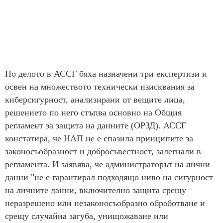
По делото в АССГ бяха назначени три експертизи и
освен на множеството технически изисквания за
киберсигурност, анализирани от вещите лица,
решението по него стъпва основно на Общия
регламент за защита на данните (ОРЗД). АССГ
констатира, че НАП не е спазила принципите за
законосъобразност и добросъвестност, залегнали в
регламента. И заявява, че администраторът на лични
данни "не е гарантирал подходящо ниво на сигурност
на личните данни, включително защита срещу
неразрешено или незаконосъобразно обработване и
срещу случайна загуба, унищожаване или