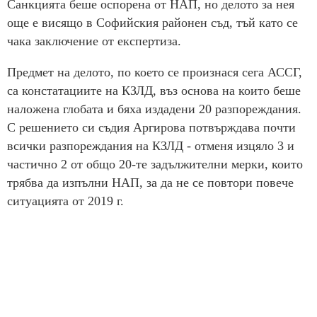
Санкцията беше оспорена от НАП, но делото за нея
още е висящо в Софийския районен съд, тъй като се
чака заключение от експертиза.
Предмет на делото, по което се произнася сега АССГ,
са констатациите на КЗЛД, въз основа на които беше
наложена глобата и бяха издадени 20 разпореждания.
С решението си съдия Аргирова потвърждава почти
всички разпореждания на КЗЛД - отменя изцяло 3 и
частично 2 от общо 20-те задължителни мерки, които
трябва да изпълни НАП, за да не се повтори повече
ситуацията от 2019 г.