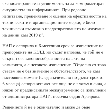
експлоатирани тези уязвимости, за да компрометират
сигурността на информацията. При редовно
изпитване, преценяване и оценка на ефективността на
техническите и организационните мерки, е било
технически възможно предотвратяването на изтичане
на данни към 2019 г.".
НАП е оспорила и 6-месечния срок за изпълнение на
препоръките на КЗЛД, но съдът напомня, че той не е
свързан със законосъобразността на акта на
комисията, а с неговото изпълнение. "Отделно от това
съвсем не е без значение и обстоятелството, че към
настоящия момент (след значително по-дълъг срок от
6 месеца) оспореният акт все още не е влязъл в сила, а
някои от предписанията междувременно са изпълнени
от администратора НАП", посочва съдия Аргирова.
Решението ѝ не е окончателно и може да бъде