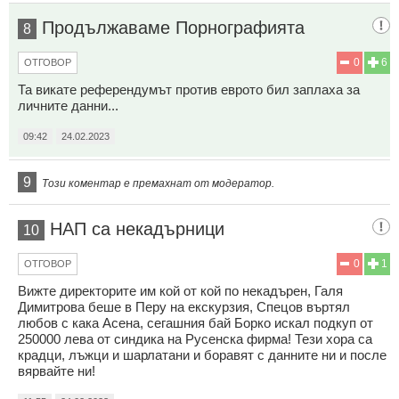
Продължаваме Порнографията
8
0
6
ОТГОВОР
Та викате референдумът против еврото бил заплаха за
личните данни...
09:42
24.02.2023
9
Този коментар е премахнат от модератор.
НАП са некадърници
10
0
1
ОТГОВОР
Вижте директорите им кой от кой по некадърен, Галя
Димитрова беше в Перу на екскурзия, Спецов въртял
любов с кака Асена, сегашния бай Борко искал подкуп от
250000 лева от синдика на Русенска фирма! Тези хора са
крадци, лъжци и шарлатани и боравят с данните ни и после
вярвайте ни!