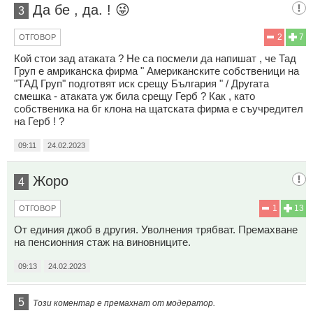
Да бе , да. ! 😜
3
2
7
ОТГОВОР
Кой стои зад атаката ? Не са посмели да напишат , че Тад
Груп е амриканска фирма " Американските собственици на
"ТАД Груп" подготвят иск срещу България " / Другата
смешка - атаката уж била срещу Герб ? Как , като
собственика на бг клона на щатската фирма е съучредител
на Герб ! ?
09:11
24.02.2023
Жоро
4
1
13
ОТГОВОР
От единия джоб в другия. Уволнения трябват. Премахване
на пенсионния стаж на виновниците.
09:13
24.02.2023
5
Този коментар е премахнат от модератор.