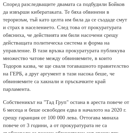
Според разследващите двамата са подбудили Бойков
да извърши кибератаката. Те бяха обвинени в
тероризъм, тъй като целта им била да се създаде смут
и страх в населението. След това от прокуратурата
обясниха, че действията им били насочени срещу
действащата политическа система и форма на
управление. В тази връзка прокуратурата публикува
множество чатове между обвиняемите, в които
Тодоров казва, че ще сваля тогавашното правителство
на ГЕРБ, а друг аргумент в тази насока беше, че
обвиняемите са хакнали и пръскачките край
парламента.
Собственикът на "Тад Груп" остана в ареста повече от
6 месеца и беше освободен едва в началото на 2020 г.
срещу гаранция от 100 000 лева. Оттогава минаха
повече от 3 години, а от прокуратурата не са