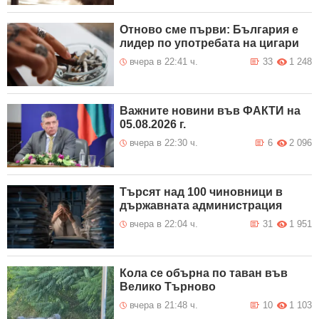
Отново сме първи: България е
лидер по употребата на цигари
вчера в 22:41 ч.
33
1 248
Важните новини във ФАКТИ на
05.08.2026 г.
вчера в 22:30 ч.
6
2 096
Търсят над 100 чиновници в
държавната администрация
вчера в 22:04 ч.
31
1 951
Кола се обърна по таван във
Велико Търново
вчера в 21:48 ч.
10
1 103