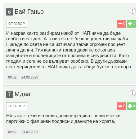
Бай Ганьо
6
0
7
ОТГОВОР
И накрая както разбирам никой от НАП няма да бъде
глобен и осъден. А този теч е с безпрецедентни мащаби.
Никъде по света не са изтичали такъв огромен процент
лични данни. Тия калинки тогава дори не осъзнаха
мащабите и последиците от пробива в сигурността. Като
гледам и сега не се вълнуват особено. В други държави
сега меринджеи от НАП щяха да са общи булки в затвора...
09:32
24.02.2023
Мдаа
7
0
8
ОТГОВОР
Ей така с тези изтекли данни учредяват политически
партийки с фалшиви подписи и данните на хората.
09:32
24.02.2023