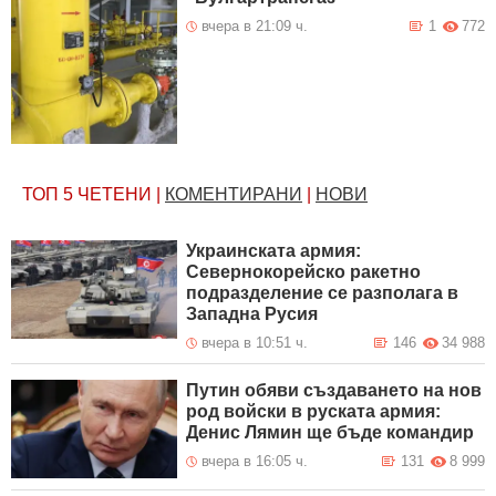
вчера в 21:09 ч.
1
772
ТОП 5
ЧЕТЕНИ
|
КОМЕНТИРАНИ
|
НОВИ
Украинската армия:
Севернокорейско ракетно
подразделение се разполага в
Западна Русия
вчера в 10:51 ч.
146
34 988
Путин обяви създаването на нов
род войски в руската армия:
Денис Лямин ще бъде командир
вчера в 16:05 ч.
131
8 999