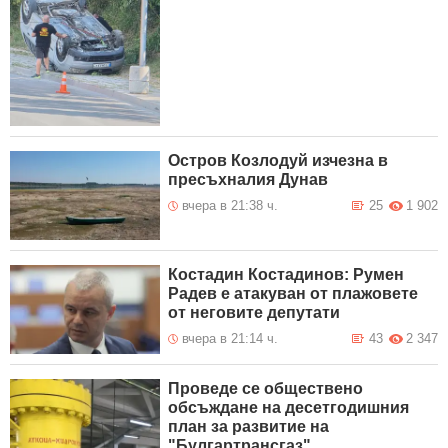
Остров Козлодуй изчезна в
пресъхналия Дунав
вчера в 21:38 ч.
25
1 902
Костадин Костадинов: Румен
Радев е атакуван от плажoвете
от неговите депутати
вчера в 21:14 ч.
43
2 347
Проведе се обществено
обсъждане на десетгодишния
план за развитие на
"Булгартрансгаз"