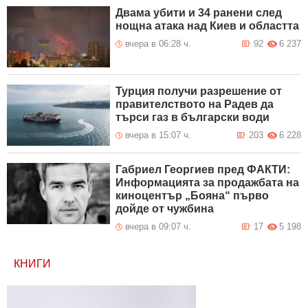
Двама убити и 34 ранени след
нощна атака над Киев и областта
вчера в 06:28 ч.
92
6 237
Турция получи разрешение от
правителството на Радев да
търси газ в български води
вчера в 15:07 ч.
203
6 228
Габриел Георгиев пред ФАКТИ:
Информацията за продажбата на
киноцентър „Бояна“ първо
дойде от чужбина
вчера в 09:07 ч.
17
5 198
КНИГИ