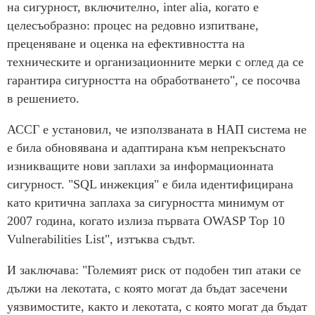
на сигурност, включително, inter alia, когато е
целесъобразно: процес на редовно изпитване,
преценяване и оценка на ефективността на
техническите и организационните мерки с оглед да се
гарантира сигурността на обработването", се посочва
в решението.
АССГ е установил, че използваната в НАП система не
е била обновявана и адаптирана към непрекъснато
изникващите нови заплахи за информационната
сигурност. "SQL инжекция" е била идентифицирана
като критична заплаха за сигурността минимум от
2007 година, когато излиза първата OWASP Top 10
Vulnerabilities List", изтъква съдът.
И заключава: "Големият риск от подобен тип атаки се
дължи на лекотата, с която могат да бъдат засечени
уязвимостите, както и лекотата, с която могат да бъдат