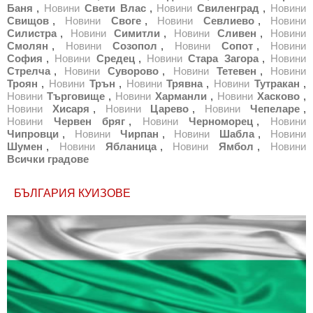
Баня
,
Новини
Свети Влас
,
Новини
Свиленград
,
Новини
Свищов
,
Новини
Своге
,
Новини
Севлиево
,
Новини
Силистра
,
Новини
Симитли
,
Новини
Сливен
,
Новини
Смолян
,
Новини
Созопол
,
Новини
Сопот
,
Новини
София
,
Новини
Средец
,
Новини
Стара Загора
,
Новини
Стрелча
,
Новини
Суворово
,
Новини
Тетевен
,
Новини
Троян
,
Новини
Трън
,
Новини
Трявна
,
Новини
Тутракан
,
Новини
Търговище
,
Новини
Харманли
,
Новини
Хасково
,
Новини
Хисаря
,
Новини
Царево
,
Новини
Чепеларе
,
Новини
Червен бряг
,
Новини
Черноморец
,
Новини
Чипровци
,
Новини
Чирпан
,
Новини
Шабла
,
Новини
Шумен
,
Новини
Ябланица
,
Новини
Ямбол
,
Новини
Всички градове
БЪЛГАРИЯ КУИЗОВЕ