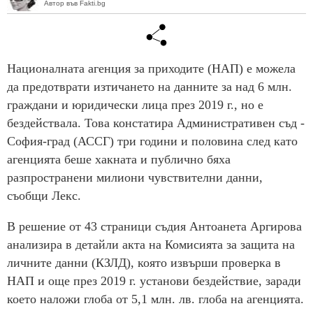
Автор във Fakti.bg
Националната агенция за приходите (НАП) е можела
да предотврати изтичането на данните за над 6 млн.
граждани и юридически лица през 2019 г., но е
бездействала. Това констатира Административен съд -
София-град (АССГ) три години и половина след като
агенцията беше хакната и публично бяха
разпространени милиони чувствителни данни,
съобщи Лекс.
В решение от 43 страници съдия Антоанета Аргирова
анализира в детайли акта на Комисията за защита на
личните данни (КЗЛД), която извърши проверка в
НАП и още през 2019 г. установи бездействие, заради
което наложи глоба от 5,1 млн. лв. глоба на агенцията.