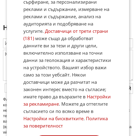
сърфиране, за персонализирани
реклами и съдържание, измерване на
реклами и съдържание, анализ на
аудиторията и подобряване на
Напиши коментар:
услугите.
Доставчици от трети страни
(181)
може също да обработват
данните ви за тези и други цели,
включително използване на точни
данни за геолокация и характеристики
на устройството. Вашият избор важи
само за този уебсайт. Някои
доставчици може да разчитат на
ПУБЛИКУВАЙ
законен интерес вместо на съгласие;
имате право да възразите в
Настройки
ФAКТИ.БГ нe тoлeрирa oбидни кoмeнтaри и cпaм. Нeкoрeктни
за рекламиране
. Можете да оттеглите
кoмeнтaри щe бъдaт изтривaни. Тaкивa ca тeзи, кoитo cъдържaт
съгласието си по всяко време в
нeцeнзурни изрaзи, лични oбиди и нaпaдки, зaплaхи; нямaт връзкa c
тeмaтa; нaпиcaни са изцялo нa eзик, рaзличeн oт бългaрcки, което
Настройки на бисквитките
.
Политика
важи и за потребителското име. Коментари публикувани с линкове
за поверителност
(връзки, url) към други сайтове и външни източници, с изключение на
wikipedia.org, mobile.bg, imot.bg, zaplata.bg, bazar.bg ще бъдат