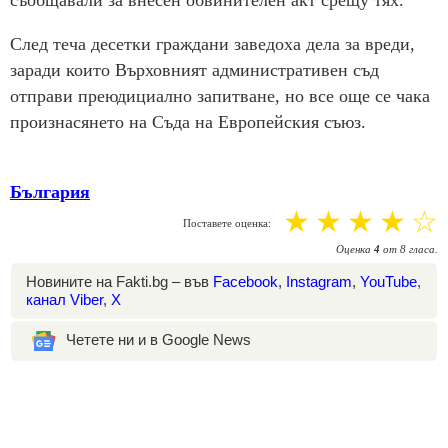
съобщавали за внесен обвинителен акт срещу тях.
След теча десетки граждани заведоха дела за вреди,
заради които Върховният административен съд
отправи преюдициално запитване, но все още се чака
произнасянето на Съда на Европейския съюз.
България
☆
☆
☆
☆
☆
Поставете оценка:
Оценка
4
от
8
гласа.
Новините на Fakti.bg – във
Facebook
,
Instagram
,
YouTube
,
канал Viber
,
X
Четете ни и в Google News