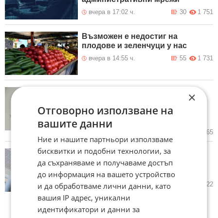
вчера в 17:02 ч.
30
1 751
Възможен е недостиг на
плодове и зеленчуци у нас
вчера в 14:55 ч.
55
1 731
Финансовото министерство
×
публикува данните за
Отговорно използване на
изпълнението на бюджета към
юни 2026 г.
вашите данни
31.07.2026
19
2 065
Ние и нашите партньори използваме
бисквитки и подобни технологии, за
Здравната вноска за
да съхраняваме и получаваме достъп
самоосигуряващите се става
24,81 евро от 1 август
до информация на вашето устройство
28.07.2026
37
1 922
и да обработваме лични данни, като
вашия IP адрес, уникални
идентификатори и данни за