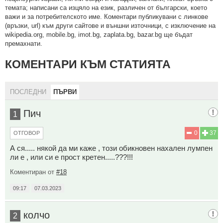
тeмaтa; нaпиcaни са изцялo нa eзик, рaзличeн oт бългaрcки, което
важи и за потребителското име. Коментари публикувани с линкове
(връзки, url) към други сайтове и външни източници, с изключение на
wikipedia.org, mobile.bg, imot.bg, zaplata.bg, bazar.bg ще бъдат
премахнати.
КОМЕНТАРИ КЪМ СТАТИЯТА
ПОСЛЕДНИ
ПЪРВИ
Пич
1
0
37
ОТГОВОР
А ся..... някой да ми каже , този обикновен нахален лумпен
ли е , или си е прост кретен.....???!!!
Коментиран от
#18
09:17
07.03.2023
колчо
2