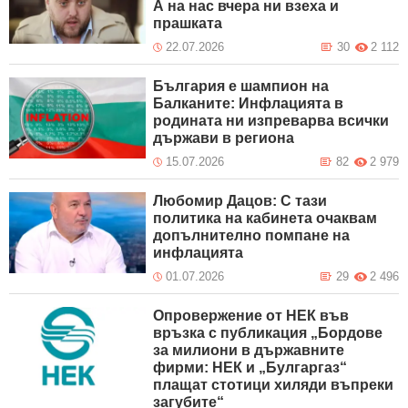
А на нас вчера ни взеха и
прашката
22.07.2026
30
2 112
България е шампион на
Балканите: Инфлацията в
родината ни изпреварва всички
държави в региона
15.07.2026
82
2 979
Любомир Дацов: С тази
политика на кабинета очаквам
допълнително помпане на
инфлацията
01.07.2026
29
2 496
Опровержение от НЕК във
връзка с публикация „Бордове
за милиони в държавните
фирми: НЕК и „Булгаргаз“
плащат стотици хиляди въпреки
загубите“