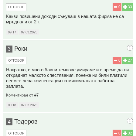
0
33
ОТГОВОР
Какви повишени доходи сънуваш в нашата фирма не са
мръднали от 2 г.
09:17
07.03.2023
Роки
3
0
27
ОТГОВОР
Накратко, с много бавни темпове умираме и е време да ни
откраднат малкото спестявания, понеже ни били платили
сеемсе лева компенсация на минималната работна
заплата.
Коментиран от
#7
09:18
07.03.2023
Тодоров
4
0
32
ОТГОВОР