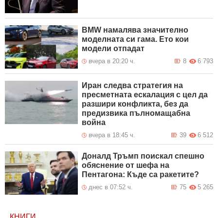
BMW намалява значително
моделната си гама. Ето кои
модели отпадат
вчера в 20:20 ч.
8
6 793
Иран следва стратегия на
пресметната ескалация с цел да
разшири конфликта, без да
предизвика пълномащабна
война
вчера в 18:45 ч.
39
6 512
Доналд Тръмп поискал спешно
обяснение от шефа на
Пентагона: Къде са ракетите?
днес в 07:52 ч.
75
5 265
КНИГИ