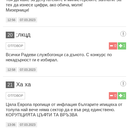
тех да изнесе цифри, ако обича, моля!
Мизерници!
12:56
07.03.2023
;лкцд
20
0
1
ОТГОВОР
Всички Радеви службогонци са дъното. С конкурс по
некадърност ги е избирал.
12:58
07.03.2023
Ха ха
21
0
1
ОТГОВОР
Цяла Европа пропищя от инфлация българите ипищяха от
толупа най вече няма сектор да е във ред единствено.
КОРУПЦИЯТА ЦЪФТИ ТА ВРЪЗВА
13:06
07.03.2023