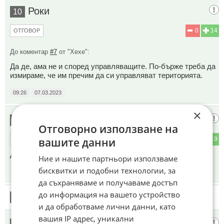
Роки
10
0
14
ОТГОВОР
До коментар
#7
от "Хехе":
Да де, ама не и според управляващите. По-бърже треба да
измираме, че им пречим да си управляват територията.
09:26
07.03.2023
×
Данъчен
11
Отговорно използване на
вашите данни
0
19
ОТГОВОР
Да, вашите повишени доходи са виновни, министъре.
Ние и нашите партньори използваме
бисквитки и подобни технологии, за
09:34
07.03.2023
да съхраняваме и получаваме достъп
до информация на вашето устройство
12
Този коментар е премахнат от модератор.
и да обработваме лични данни, като
вашия IP адрес, уникални
този сладур