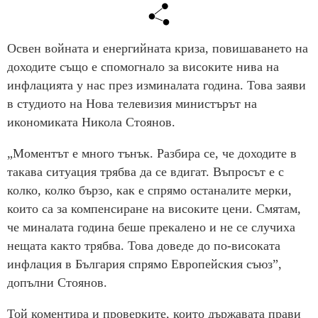
Освен войната и енергийната криза, повишаването на
доходите също е спомогнало за високите нива на
инфлацията у нас през изминалата година. Това заяви
в студиото на Нова телевизия министърът на
икономиката Никола Стоянов.
„Моментът е много тънък. Разбира се, че доходите в
такава ситуация трябва да се вдигат. Въпросът е с
колко, колко бързо, как е спрямо останалите мерки,
които са за компенсиране на високите цени. Смятам,
че миналата година беше прекалено и не се случиха
нещата както трябва. Това доведе до по-високата
инфлация в България спрямо Европейския съюз”,
допълни Стоянов.
Той коментира и проверките, които държавата прави