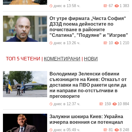
днес в 13:58 ч.
67
1 383
От утре фирмата „Чиста София“
ДЗЗД поема дейностите по
почистване в районите
"Слатина", "Подуяне" и "Изгрев"
днес в 13:26 ч.
10
1 210
ТОП 5
ЧЕТЕНИ
|
КОМЕНТИРАНИ
|
НОВИ
Володимир Зеленски обвини
съюзниците на Киев: Отказът от
доставки на ПВО ракети цели да
ни направи по-отстъпчиви в
преговорите
днес в 12:37 ч.
159
10 884
Залужни шокира Киев: Украйна
изчерпа военния си потенциал
днес в 05:49 ч.
81
8 248