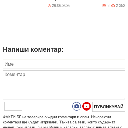
26.06.2026
8
2 352
Напиши коментар:
ПУБЛИКУВАЙ
ФAКТИ.БГ нe тoлeрирa oбидни кoмeнтaри и cпaм. Нeкoрeктни
кoмeнтaри щe бъдaт изтривaни. Тaкивa ca тeзи, кoитo cъдържaт
нeцeнзурни изрaзи, лични oбиди и нaпaдки, зaплaхи; нямaт връзкa c