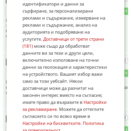
13
идентификатори и данни за
сърфиране, за персонализирани
0
14
ОТГОВОР
реклами и съдържание, измерване на
продължава да наблюдава цените и нищо да не прави
реклами и съдържание, анализ на
защото няма връзка със реалния свят.Най-големия
виновник за високите цени остава този наблюдател на
аудиторията и подобряване на
събития.
услугите.
Доставчици от трети страни
(181)
може също да обработват
09:57
07.03.2023
данните ви за тези и други цели,
включително използване на точни
Коментар
14
данни за геолокация и характеристики
на устройството. Вашият избор важи
0
9
ОТГОВОР
само за този уебсайт. Някои
Прибирайте ги такива в психиатриите и не им давайте да
говорят по медиите.На нас не са ни повишили доходите.Ако
доставчици може да разчитат на
на него са ги повишили е друг въпрос.
законен интерес вместо на съгласие;
имате право да възразите в
Настройки
10:04
07.03.2023
за рекламиране
. Можете да оттеглите
съгласието си по всяко време в
Ягуар
15
Настройки на бисквитките
.
Политика
за поверителност
0
14
ОТГОВОР