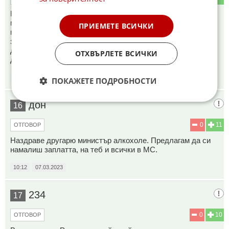
Нямам думи просто! Този е някаква комбинация от
манипулатор и пълен идиот!Разбрахте ли сега?Цените
ПРИЕМЕТЕ ВСИЧКИ
постоянно скачат, но доходите не трябва да се вдигат,
защото ще вдигнем и инфлацията! Този заслужава да му
дадат Нобел за икономика, а с него и тиквен медал на
ОТХВЪРЛЕТЕ ВСИЧКИ
десетилетието!
10:06
07.03.2023
ПОКАЖЕТЕ ПОДРОБНОСТИ
дон
16
0
11
ОТГОВОР
Наздраве другарю министър алкохоле. Предлагам да си
намалиш заплатта, на теб и всички в МС.
10:12
07.03.2023
234
17
0
10
ОТГОВОР