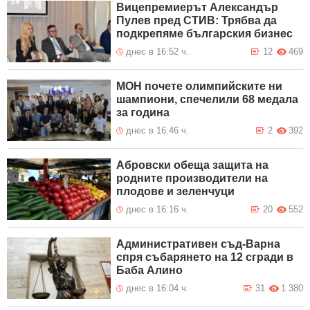
Вицепремиерът Александър
Пулев пред СТИВ: Трябва да
подкрепяме българския бизнес
днес в 16:52 ч.
12
469
МОН почете олимпийските ни
шампиони, спечелили 68 медала
за година
днес в 16:46 ч.
2
392
Абровски обеща защита на
родните производители на
плодове и зеленчуци
днес в 16:16 ч.
20
552
Административен съд-Варна
спря събарянето на 12 сгради в
Баба Алино
днес в 16:04 ч.
31
1 380