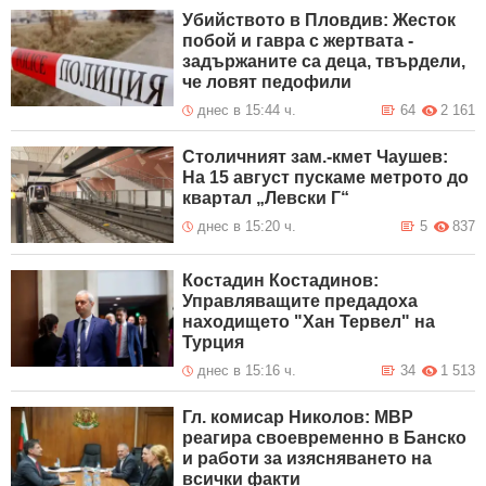
Убийството в Пловдив: Жесток
побой и гавра с жертвата -
задържаните са деца, твърдели,
че ловят педофили
днес в 15:44 ч.
64
2 161
Столичният зам.-кмет Чаушев:
На 15 август пускаме метрото до
квартал „Левски Г“
днес в 15:20 ч.
5
837
Костадин Костадинов:
Управляващите предадоха
находището "Хан Тервел" на
Турция
днес в 15:16 ч.
34
1 513
Гл. комисар Николов: МВР
реагира своевременно в Банско
и работи за изясняването на
всички факти