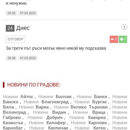
и ненужни.
20:36
07.03.2023
Днес
24
0
0
ОТГОВОР
За трети път ръси мозък явно някой му подсказва
20:38
07.03.2023
НОВИНИ ПО ГРАДОВЕ:
Новини
Айтос
,
Новини
Балчик
,
Новини
Банкя
,
Новини
Банско
,
Новини
Благоевград
,
Новини
Бургас
,
Новини
Бяла
,
Новини
Варна
,
Новини
Велико Търново
,
Новини
Велинград
,
Новини
Видин
,
Новини
Враца
,
Новини
Габрово
,
Новини
Добрич
,
Новини
Каварна
,
Новини
Казанлък
,
Новини
Калофер
,
Новини
Карлово
,
Новини
Карнобат
,
Новини
Каспичан
,
Новини
Китен
,
Новини