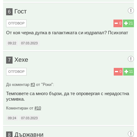
Гост
6
0
21
ОТГОВОР
От коя черна дупка в галактиката си издрапал? Психопат
09:22
07.03.2023
Хехе
7
0
11
ОТГОВОР
До коментар
#3
от "Роки":
Темповете са много бързи, да те опровергая с нерадостна
усмивка.
Коментиран от
#10
09:24
07.03.2023
Държавни
8