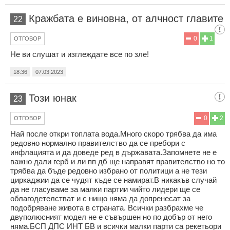
Кражбата е виновна, от алчност главите
22
0
1
ОТГОВОР
Не ви слушат и изглеждате все по зле!
18:36
07.03.2023
Този юнак
23
0
2
ОТГОВОР
Най после откри топлата вода.Много скоро трябва да има
редовно нормално правителство да се пребори с
инфлацията и да доведе ред в държавата.Запомнете не е
важно дали герб и ли пп дб ще направят правителство но то
трябва да бъде редовно избрано от политици а не тези
циркаджии да се чудят къде се намират.В никакъв случай
да не гласуваме за малки партии чийто лидери ще се
облагодетелстват и с нищо няма да допренесат за
подобряване живота в страната. Всички разбрахме че
двуполюсният модел не е съвършен но по добър от него
няма.БСП ДПС ИНТ БВ и всички малки парти са рекетьори