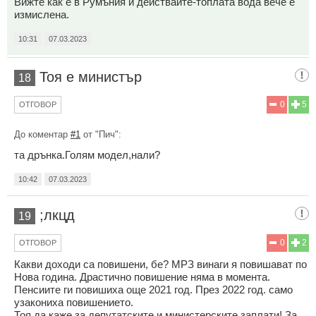
Вижте как е в Румъния и действайте-топлата вода вече е
измислена.
10:31
07.03.2023
Тоя е министър
18
0
5
ОТГОВОР
До коментар
#1
от "Пич":
та дрънка.Голям модел,нали?
10:42
07.03.2023
;лкцд
19
0
2
ОТГОВОР
Какви доходи са повишени, бе? МРЗ винаги я повишават по
Нова година. Драстично повишение няма в момента.
Пенсиите ги повишиха още 2021 год. През 2022 год. само
узакониха повишението.
Тоя да каже за депутатските и министерските заплати! За