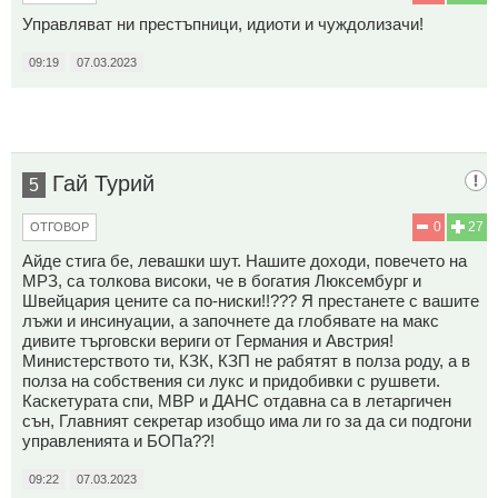
Управляват ни престъпници, идиоти и чуждолизачи!
09:19
07.03.2023
Гай Турий
5
0
27
ОТГОВОР
Айде стига бе, левашки шут. Нашите доходи, повечето на
МРЗ, са толкова високи, че в богатия Люксембург и
Швейцария цените са по-ниски!!??? Я престанете с вашите
лъжи и инсинуации, а започнете да глобявате на макс
дивите търговски вериги от Германия и Австрия!
Министерството ти, КЗК, КЗП не рабятят в полза роду, а в
полза на собствения си лукс и придобивки с рушвети.
Каскетурата спи, МВР и ДАНС отдавна са в летаргичен
сън, Главният секретар изобщо има ли го за да си подгони
управленията и БОПа??!
09:22
07.03.2023