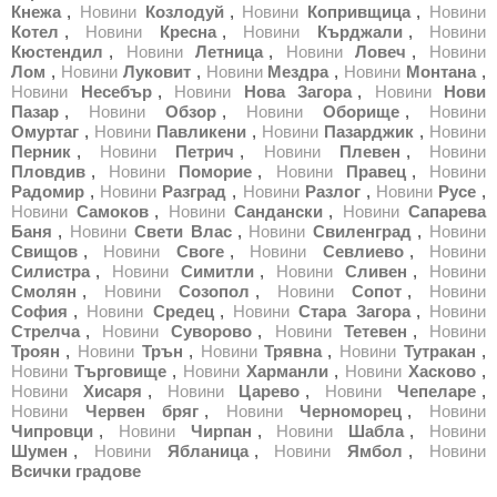
Кнежа
,
Новини
Козлодуй
,
Новини
Копривщица
,
Новини
Котел
,
Новини
Кресна
,
Новини
Кърджали
,
Новини
Кюстендил
,
Новини
Летница
,
Новини
Ловеч
,
Новини
Лом
,
Новини
Луковит
,
Новини
Мездра
,
Новини
Монтана
,
Новини
Несебър
,
Новини
Нова Загора
,
Новини
Нови
Пазар
,
Новини
Обзор
,
Новини
Оборище
,
Новини
Омуртаг
,
Новини
Павликени
,
Новини
Пазарджик
,
Новини
Перник
,
Новини
Петрич
,
Новини
Плевен
,
Новини
Пловдив
,
Новини
Поморие
,
Новини
Правец
,
Новини
Радомир
,
Новини
Разград
,
Новини
Разлог
,
Новини
Русе
,
Новини
Самоков
,
Новини
Сандански
,
Новини
Сапарева
Баня
,
Новини
Свети Влас
,
Новини
Свиленград
,
Новини
Свищов
,
Новини
Своге
,
Новини
Севлиево
,
Новини
Силистра
,
Новини
Симитли
,
Новини
Сливен
,
Новини
Смолян
,
Новини
Созопол
,
Новини
Сопот
,
Новини
София
,
Новини
Средец
,
Новини
Стара Загора
,
Новини
Стрелча
,
Новини
Суворово
,
Новини
Тетевен
,
Новини
Троян
,
Новини
Трън
,
Новини
Трявна
,
Новини
Тутракан
,
Новини
Търговище
,
Новини
Харманли
,
Новини
Хасково
,
Новини
Хисаря
,
Новини
Царево
,
Новини
Чепеларе
,
Новини
Червен бряг
,
Новини
Черноморец
,
Новини
Чипровци
,
Новини
Чирпан
,
Новини
Шабла
,
Новини
Шумен
,
Новини
Ябланица
,
Новини
Ямбол
,
Новини
Всички градове