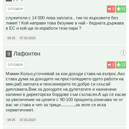
0
25
ОТГОВОР
служители с 14 000 лева заплата , тия по върховете без
лимит ! Кой направи това безумие в най - бедната държава
в ЕС и кой ще ги изработи тези пари ?
09:25
07.03.2023
Лафонтен
9
0
23
ОТГОВОР
Мамин Кольо,уточнявай за кои доходи става на въпрос.Ако
става дума за доходите на простолюдието гдето работи на
мин.раб.заплата и пенсионерите по добре си скъсай
дипломата.Виж за доходите на дупетатите и назначени
калинки в директорски бордове съм съгласен.А що се касае
за увеличение на цените с 90-100 процента,означава че от
вас не става и чеп за трици............,за зеле се иска
херметичният.
09:25
07.03.2023