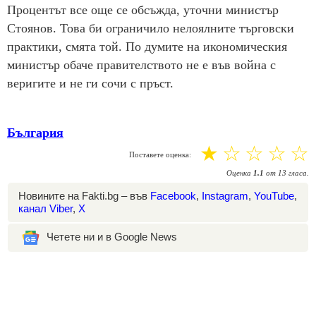
Процентът все още се обсъжда, уточни министър
Стоянов. Това би ограничило нелоялните търговски
практики, смята той. По думите на икономическия
министър обаче правителството не е във война с
веригите и не ги сочи с пръст.
България
☆
☆
☆
☆
☆
Поставете оценка:
Оценка
1.1
от
13
гласа.
Новините на Fakti.bg – във
Facebook
,
Instagram
,
YouTube
,
канал Viber
,
X
Четете ни и в Google News