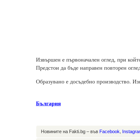
Извършен е първоначален оглед, при който
Предстои да бъде направен повторен оглед
Образувано е досъдебно производство. Из
България
Новините на Fakti.bg – във
Facebook
,
Instagr