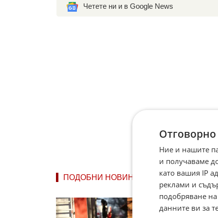
Четете ни и в Google News
Отговорно
Ние и нашите п
и получаваме д
като вашия IP 
ПОДОБНИ НОВИНИ
реклами и съдъ
подобряване на
Голям 
данните ви за т
Пожар и