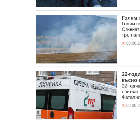
Голям 
Голям п
Огнената
тръгнала
03.08.
22-год
късно 
22-годи
опитват 
Фаталния
03.08.