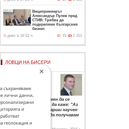
Вицепремиерът
Александър Пулев пред
СТИВ: Трябва да
подкрепяме българския
бизнес
днес в 16:52 ч.
33
1 151
ЛОВЦИ НА БИСЕРИ
×
Владислав Горанов
Финансовият министър не
да съхраняваме
преговаря с... учени
ме лични данни,
“
Не приемам срещу мен да се
персонализирани
изправи някой, който да каже: "Аз
диторията и
съм професор или старши научен
сътрудник и трябва да получавам
работват
„
еди-колко-си
за геолокация и