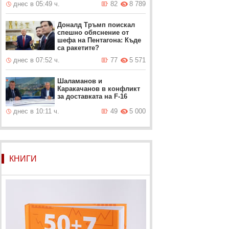
днес в 05:49 ч.
82
8 789
Доналд Тръмп поискал
спешно обяснение от
шефа на Пентагона: Къде
са ракетите?
днес в 07:52 ч.
77
5 571
Шаламанов и
Каракачанов в конфликт
за доставката на F-16
днес в 10:11 ч.
49
5 000
КНИГИ