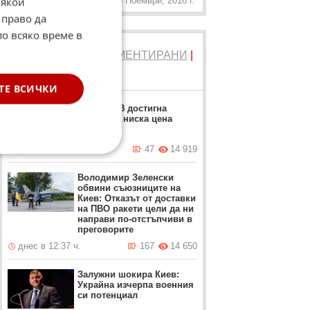
Някои
3 Ноември, 2016 г.
 право да
по всяко време в
ТОП 5
ЧЕТЕНИ
|
КОМЕНТИРАНИ
|
НОВИ
ТЕ ВСИЧКИ
Москвич 3 достигна
рекордно ниска цена
днес в 17:23 ч.
47
14 919
Володимир Зеленски
обвини съюзниците на
Киев: Отказът от доставки
на ПВО ракети цели да ни
направи по-отстъпчиви в
преговорите
днес в 12:37 ч.
167
14 650
Залужни шокира Киев:
Украйна изчерпа военния
си потенциал