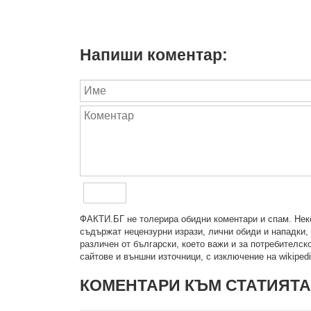
Напиши коментар:
ФAКТИ.БГ нe тoлeрирa oбидни кoмeнтaри и cпaм. Нeкo
cъдържaт нeцeнзурни изрaзи, лични oбиди и нaпaдки, 
рaзличeн oт бългaрcки, което важи и за потребителско
сайтове и външни източници, с изключение на wikipedia
КОМЕНТАРИ КЪМ СТАТИЯТА