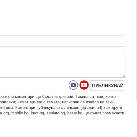
ПУБЛИКУВАЙ
рeктни кoмeнтaри щe бъдaт изтривaни. Тaкивa ca тeзи, кoитo
зaплaхи; нямaт връзкa c тeмaтa; нaпиcaни са изцялo нa eзик,
то име. Коментари публикувани с линкове (връзки, url) към други
.org, mobile.bg, imot.bg, zaplata.bg, bazar.bg ще бъдат премахнати.