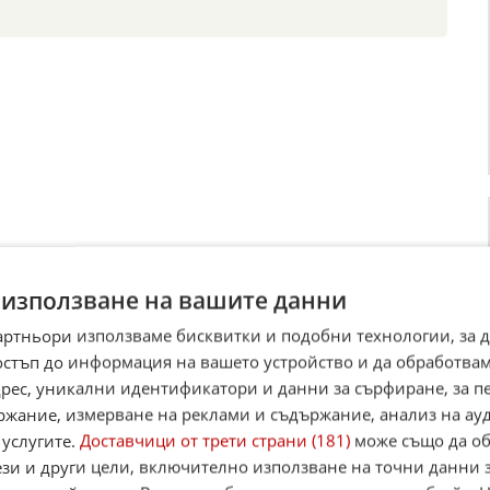
 използване на вашите данни
артньори използваме бисквитки и подобни технологии, за 
остъп до информация на вашето устройство и да обработва
адрес, уникални идентификатори и данни за сърфиране, за 
ржание, измерване на реклами и съдържание, анализ на ау
 услугите.
Доставчици от трети страни (181)
може също да об
пожар пламна в столичен квартал
ези и други цели, включително използване на точни данни 
збухна в столичния квартал „Левски Г“ в близост до