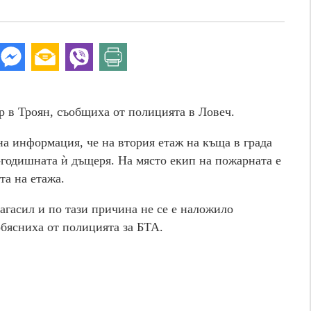
р в Троян, съобщиха от полицията в Ловеч.
на информация, че на втория етаж на къща в града
-годишната ѝ дъщеря. На място екип на пожарната е
та на етажа.
загасил и по тази причина не се е наложило
обясниха от полицията за БТА.