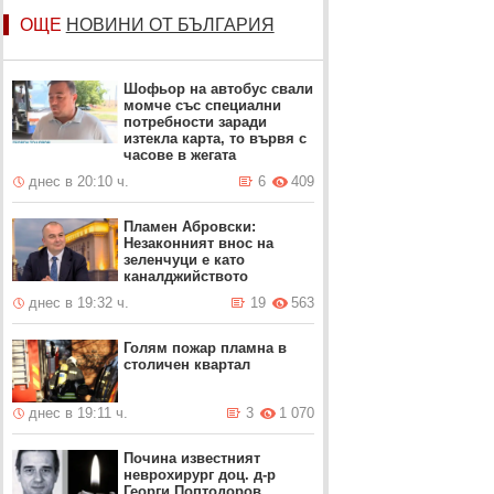
ОЩЕ
НОВИНИ ОТ БЪЛГАРИЯ
Шофьор на автобус свали
момче със специални
потребности заради
изтекла карта, то вървя с
часове в жегата
днес в 20:10 ч.
6
409
Пламен Абровски:
Незаконният внос на
зеленчуци е като
каналджийството
днес в 19:32 ч.
19
563
Голям пожар пламна в
столичен квартал
днес в 19:11 ч.
3
1 070
Почина известният
неврохирург доц. д-р
Георги Поптодоров