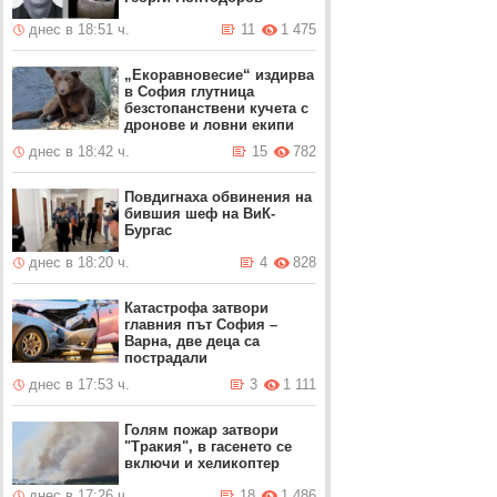
днес в 18:51 ч.
11
1 475
„Екоравновесие“ издирва
в София глутница
безстопанствени кучета с
дронове и ловни екипи
днес в 18:42 ч.
15
782
Повдигнаха обвинения на
бившия шеф на ВиК-
Бургас
днес в 18:20 ч.
4
828
Катастрофа затвори
главния път София –
Варна, две деца са
пострадали
днес в 17:53 ч.
3
1 111
Голям пожар затвори
"Тракия", в гасенето се
включи и хеликоптер
днес в 17:26 ч.
18
1 486