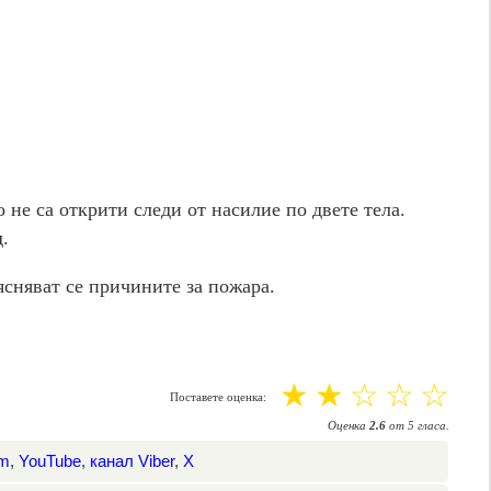
 не са открити следи от насилие по двете тела.
.
ясняват се причините за пожара.
☆
☆
☆
☆
☆
Поставете оценка:
Оценка
2.6
от
5
гласа.
am
,
YouTube
,
канал Viber
,
X