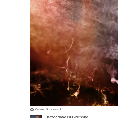
Снимка: Shutterstock
Светослава Ингилизова