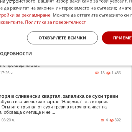
на устройството. Вашият избор важи само за този уебсайт. 
се пътен участък. По информация на зрител на NOVA
 обхванал су ...
 да разчитат на законен интерес вместо на съгласие; имате
тройки за рекламиране
. Можете да оттеглите съгласието си 
19:11 ч.
3
1 070
исквитките
.
Политика за поверителност
ОТХВЪРЛЕТЕ ВСИЧКИ
ПРИЕМЕ
пожар затвори "Тракия", в гасенето се включи и
птер
ПОДРОБНОСТИ
 пожар край 69-ия километър блокира напълно движението
агистрала "Тракия" и в двете посоки. Около 15:00 часа
те прехвърлиха м ...
17:26 ч.
18
1 486
горя в сливенски квартал, запалиха се сухи треви
збухна в сливенския квартал "Надежда" във вторник
 Огънят е тръгнал от сухи треви в източната част на
, обхваща сметище и не ...
 08:20 ч.
4
892