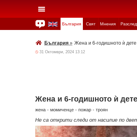
България
Свят
Мнения
Разслед
Здраве
Времето
Анкети
Вицове
Куизове
България
»
Жена и 6-годишното ѝ дете
31 Октомври, 2024 13:12
Жена и 6-годишното ѝ дете
жена
-
момиченце
-
пожар
-
троян
Не са открити следи от насилие по две