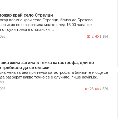
пожар край село Стрелци
ожар пламна край село Стрелци, близо до Брезово.
 стихия се е разразила малко след 16,00 часа и е
 от сухи треви в стопански ...
2026
2
1 194
ишна жена загина в тежка катастрофа, дни по-
е трябвало да се омъжи
шна жена загина при тежка катастрофа, а близките ѝ още се
да разберат какво точно се е случило, пише novini.bg.
т ...
2026
28
4 529