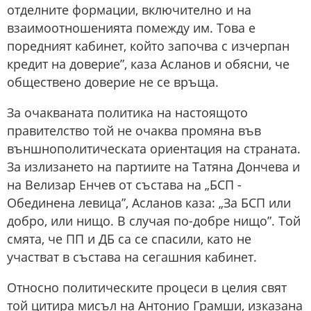
отделните формации, включително и на
взаимоотношенията помежду им. Това е
поредният кабинет, който започва с изчерпан
кредит на доверие”, каза Асланов и обясни, че
обществено доверие не се връща.
За очакваната политика на настоящото
правителство той не очаква промяна във
външнополитическата ориентация на страната.
За излизането на партиите на Татяна Дончева и
на Велизар Енчев от състава на „БСП -
Обединена левица”, Асланов каза: „За БСП или
добро, или нищо. В случая по-добре нищо”. Той
смята, че ПП и ДБ са се спасили, като не
участват в състава на сегашния кабинет.
Относно политическите процеси в целия свят
той цитира мисъл на Антонио Грамши, изказана