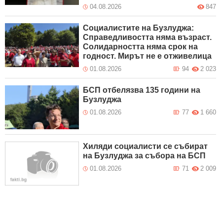
04.08.2026
847
Социалистите на Бузлуджа:
Справедливостта няма възраст.
Солидарността няма срок на
годност. Мирът не е отживелица
01.08.2026
94
2 023
БСП отбелязва 135 години на
Бузлуджа
01.08.2026
77
1 660
Хиляди социалисти се събират
на Бузлуджа за събора на БСП
01.08.2026
71
2 009