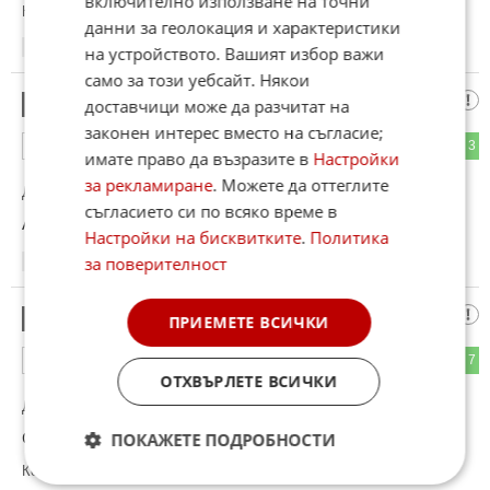
включително използване на точни
Коментиран от
#20
данни за геолокация и характеристики
20:34
17.01.2025
на устройството. Вашият избор важи
само за този уебсайт. Някои
Българският Пиночет
19
доставчици може да разчитат на
законен интерес вместо на съгласие;
0
3
ОТГОВОР
имате право да възразите в
Настройки
за рекламиране
. Можете да оттеглите
До коментар
#9
от "Един ден":
съгласието си по всяко време в
Абсолютно вярно!
Настройки на бисквитките
.
Политика
за поверителност
20:36
17.01.2025
Че го барате
20
ПРИЕМЕТЕ ВСИЧКИ
3
7
ОТГОВОР
ОТХВЪРЛЕТЕ ВСИЧКИ
До коментар
#18
от "Червендалест":
Според мен е в състояние да ви го на бие.Нинова.
ПОКАЖЕТЕ ПОДРОБНОСТИ
Коментиран от
#29