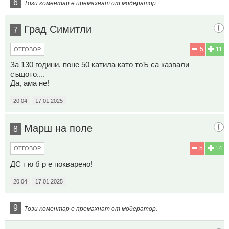
6
Този коментар е премахнат от модератор.
Град Симитли
7
5
11
ОТГОВОР
За 130 години, поне 50 катила като тоЪ са казвали
същото....
Да, ама не!
20:04
17.01.2025
Марш на поле
8
5
14
ОТГОВОР
ДС г ю б р е покварено!
20:04
17.01.2025
9
Този коментар е премахнат от модератор.