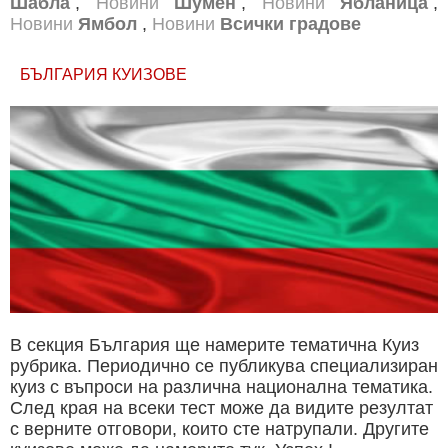
Шабла
,
Новини
Шумен
,
Новини
Ябланица
,
Новини
Ямбол
,
Новини
Всички градове
БЪЛГАРИЯ КУИЗОВЕ
В секция България ще намерите тематична Куиз
рубрика. Периодично се публикува специализиран
куиз с въпроси на различна национална тематика.
След края на всеки тест може да видите резултат
с верните отговори, които сте натрупали. Другите