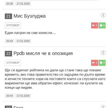
20:38
17.01.2025
Мис Бузлуджа
21
1
6
ОТГОВОР
Един патрон не сме изнесли....
20:43
17.01.2025
Ppdb мисля че в опозиция
22
1
3
ОТГОВОР
Ще си вдигнат рейтинга но дали ще стане така ще покаже
времето, ако това правителство се задържи по-дълго време
и изчистя техните хора на постовете които са спуснати като
марионетки ще има обратен ефект, изчезнат ли куклите на
конци ще видим.
20:44
17.01.2025
Гост