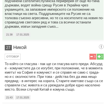
подчинени сателити/слугинска периферия от още 40-тина
държави, водят война срещу Русия в Украйна чрез
украинците, за запазване имперското си положение на
властници на света. Поддръжниците на Русия не са
толкова съюзно агресивни, но те са носителите на новия по-
справедлив световен ред и това са всички останали
държави, извън западния съюз...
21:38
17.01.2025
Никой
27
3
1
ОТГОВОР
То който си гласува - пак ще си гласува като преди. Абсурд
е - комунистите да се изгубят, при положение, че в момента
кметът на София е комунист и се справя не само с града-
но и с околностите. При това - действа без да има нещо
предвид - в интерес на хората. Старите кметове също са се
справяли със живота и са уреждали добре едно населено
място. Всеки случай Китай е комуна също.
21:43
17.01.2025