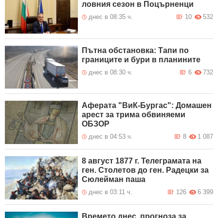
ловния сезон в Поцърненци
днес в 08:35 ч.
10
532
Пътна обстановка: Тапи по
границите и бури в планините
днес в 08:30 ч.
6
732
Аферата "ВиК-Бургас": Домашен
арест за трима обвиняеми
ОБЗОР
днес в 04:53 ч.
8
1 087
8 август 1877 г. Телеграмата на
ген. Столетов до ген. Радецки за
Сюлейман паша
днес в 03:11 ч.
126
6 399
Времето днес, прогноза за