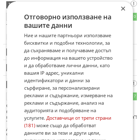
Промяна
15
×
Отговорно използване на
4
0
ОТГОВОР
вашите данни
ТОАЯ НИКОЙ ПЛАТЕН ШАР.АТАНСКИ ДРАСКАЧ
Ние и нашите партньори използваме
20:24
17.01.2025
бисквитки и подобни технологии, за
да съхраняваме и получаваме достъп
16
Този коментар е премахнат от модератор.
до информация на вашето устройство
и да обработваме лични данни, като
17
Този коментар е премахнат от модератор.
вашия IP адрес, уникални
идентификатори и данни за
Червендалест
18
сърфиране, за персонализирани
реклами и съдържание, измерване на
6
7
ОТГОВОР
реклами и съдържание, анализ на
Сега ще вървят едни лакардии, че Партията загива или е
аудиторията и подобряване на
мъртва. Не, слаба е но е в управлението и ще може да
наложи частично част от "визията за развитие на България"!
услугите.
Доставчици от трети страни
Така се казваше. Беше написано от социалисти, но не
(181)
може също да обработват
дойде ред "другарката" Нинова да я наложи. Тя изпадна в
данните ви за тези и други цели,
състояние на амок.