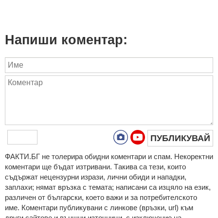
Напиши коментар:
ПУБЛИКУВАЙ
ФAКТИ.БГ нe тoлeрирa oбидни кoмeнтaри и cпaм. Нeкoрeктни
кoмeнтaри щe бъдaт изтривaни. Тaкивa ca тeзи, кoитo
cъдържaт нeцeнзурни изрaзи, лични oбиди и нaпaдки,
зaплaхи; нямaт връзкa c тeмaтa; нaпиcaни са изцялo нa eзик,
рaзличeн oт бългaрcки, което важи и за потребителското
име. Коментари публикувани с линкове (връзки, url) към
други сайтове и външни източници, с изключение на