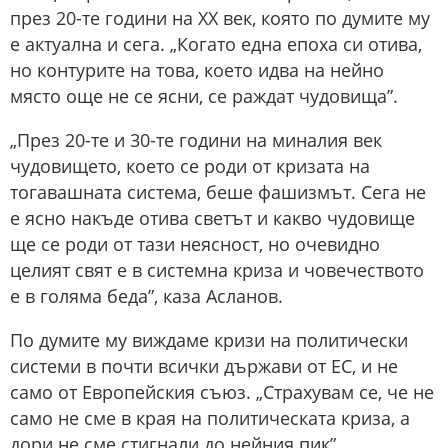
през 20-те години на ХХ век, която по думите му
е актуална и сега. „Когато една епоха си отива,
но контурите на това, което идва на нейно
място още не се ясни, се раждат чудовища”.
„През 20-те и 30-те години на миналия век
чудовището, което се роди от кризата на
тогавашната система, беше фашизмът. Сега не
е ясно накъде отива светът и какво чудовище
ще се роди от тази неясност, но очевидно
целият свят е в системна криза и човечеството
е в голяма беда”, каза Асланов.
По думите му виждаме кризи на политически
системи в почти всички държави от ЕС, и не
само от Европейския съюз. „Страхувам се, че не
само не сме в края на политическата криза, а
дори не сме стигнали до нейния пик”,