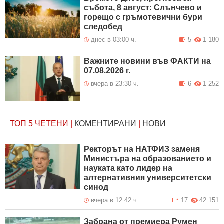
събота, 8 август: Слънчево и
горещо с гръмотевични бури
следобед
днес в 03:00 ч.
5
1 180
Важните новини във ФАКТИ на
07.08.2026 г.
вчера в 23:30 ч.
6
1 252
ТОП 5
ЧЕТЕНИ
|
КОМЕНТИРАНИ
|
НОВИ
Ректорът на НАТФИЗ заменя
Министъра на образованието и
науката като лидер на
алтернативния университетски
синод
вчера в 12:42 ч.
17
42 151
Забрана от премиера Румен