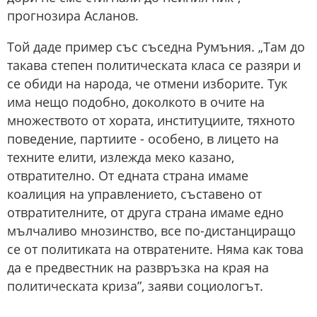
прогнозира Асланов.
Той даде пример със съседна Румъния. „Там до
такава степен политическата класа се разяри и
се обиди на народа, че отмени изборите. Тук
има нещо подобно, доколкото в очите на
множеството от хората, институциите, тяхното
поведение, партиите - особено, в лицето на
техните елити, излежда меко казано,
отвратително. От едната страна имаме
коалиция на управлението, съставено от
отвратителните, от друга страна имаме едно
мълчаливо мнозинство, все по-дистанциращо
се от политиката на отвратените. Няма как това
да е предвестник на развръзка на края на
политическата криза”, заяви социологът.