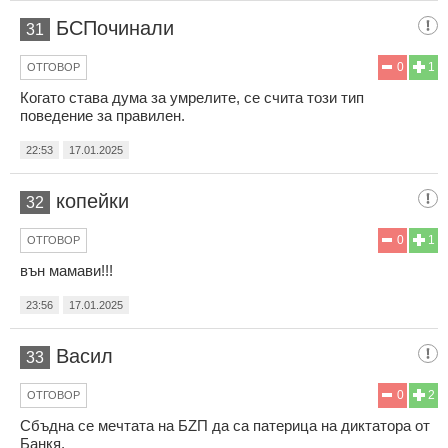
БСПочинали
31
0
1
ОТГОВОР
Когато става дума за умрелите, се счита този тип
поведение за правилен.
22:53
17.01.2025
копейки
32
0
1
ОТГОВОР
вън мамави!!!
23:56
17.01.2025
Васил
33
0
2
ОТГОВОР
Сбъдна се мечтата на БZП да са патерица на диктатора от
Банкя.