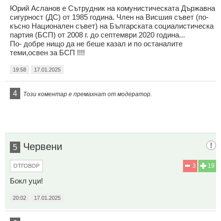
Юрий Асланов е Сътрудник на комунистическата Държавна
сигурност (ДС) от 1985 гoдина. Член на Висшия съвет (по-
късно Национален съвет) на Българската социалистическа
партия (БСП) от 2008 г. до септември 2020 година...
По- добре нищо да не беше казал и по останалите
теми,освен за БСП !!!!
19:58
17.01.2025
4
Този коментар е премахнат от модератор.
Червени
5
3
19
ОТГОВОР
Бокл уци!
20:02
17.01.2025