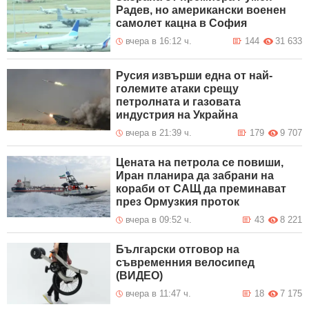
Радев, но американски военен
самолет кацна в София
вчера в 16:12 ч.
144
31 633
Русия извърши една от най-
големите атаки срещу
петролната и газовата
индустрия на Украйна
вчера в 21:39 ч.
179
9 707
Цената на петрола се повиши,
Иран планира да забрани на
кораби от САЩ да преминават
през Ормузкия проток
вчера в 09:52 ч.
43
8 221
Български отговор на
съвременния велосипед
(ВИДЕО)
вчера в 11:47 ч.
18
7 175