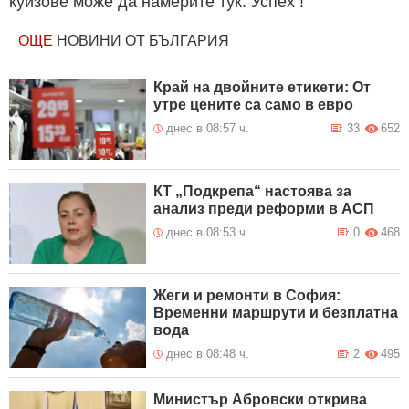
куизове може да намерите тук. Успех !
ОЩЕ
НОВИНИ ОТ БЪЛГАРИЯ
Край на двойните етикети: От
утре цените са само в евро
днес в 08:57 ч.
33
652
КТ „Подкрепа“ настоява за
анализ преди реформи в АСП
днес в 08:53 ч.
0
468
Жеги и ремонти в София:
Временни маршрути и безплатна
вода
днес в 08:48 ч.
2
495
Министър Абровски открива