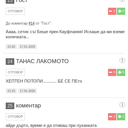
23
2
0
ОТГОВОР
До коментар
#14
от "Гост":
Аааа, сетих съ! Беше прен Кауфланяя! Искаше да ми вземе
количката...
21:02
17.01.2025
ТАНАС ЛАКОМОТО
24
0
5
ОТГОВОР
ХЕПТЕН ПОТОПИ............ БЕ СЕ ПЕто
21:23
17.01.2025
коментар
25
2
2
ОТГОВОР
айде дърто, време е да отиваш при луканката