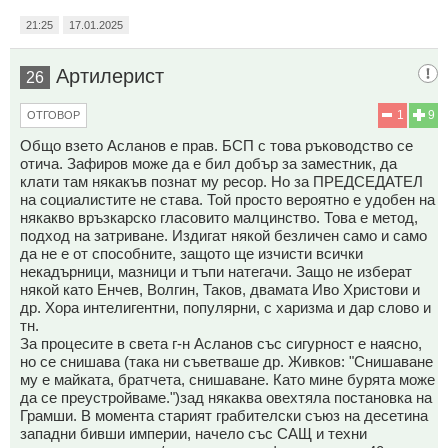
21:25
17.01.2025
Артилерист
26
1
9
ОТГОВОР
Общо взето Асланов е прав. БСП с това ръководство се
отича. Зафиров може да е бил добър за заместник, да
клати там някакъв познат му ресор. Но за ПРЕДСЕДАТЕЛ
на социалистите не става. Той просто вероятно е удобен на
някакво връзкарско гласовито малцинство. Това е метод,
подход на затриване. Издигат някой безличен само и само
да не е от способните, защото ще изчисти всички
некадърници, мазници и тъпи натегачи. Защо не изберат
някой като Енчев, Волгин, Таков, двамата Иво Христови и
др. Хора интелигентни, популярни, с харизма и дар слово и
тн.
За процесите в света г-н Асланов със сигурност е наясно,
но се снишава (така ни съветваше др. Живков: "Снишаване
му е майката, братчета, снишаване. Като мине бурята може
да се преустройваме.")зад някаква овехтяла постановка на
Грамши. В момента старият грабителски съюз на десетина
западни бивши империи, начело със САЩ и техни