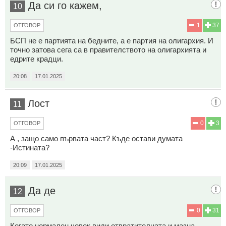
Да си го кажем,
10
1
37
ОТГОВОР
БСП не е партията на бедните, а е партия на олигархия. И
точно затова сега са в правителството на олигархията и
едрите крадци.
20:08
17.01.2025
Лост
11
0
3
ОТГОВОР
А , защо само първата част? Къде остави думата
-Истината?
20:09
17.01.2025
Да де
12
0
31
ОТГОВОР
Когато нормален човек види отвратителната и мазна