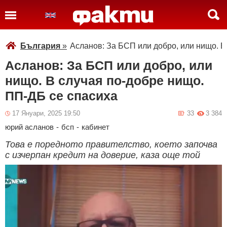
България
»
Асланов: За БСП или добро, или нищо. В
Асланов: За БСП или добро, или
нищо. В случая по-добре нищо.
ПП-ДБ се спасиха
17 Януари, 2025 19:50
33
3 384
юрий асланов
-
бсп
-
кабинет
Това е поредното правителство, което започва
с изчерпан кредит на доверие, каза още той