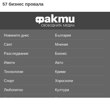
57 бизнес провала
Новините днес
България
Свят
Мнения
Разследвания
Бизнес
Имоти
Авто
Технологии
Крими
Спорт
Хороскопи
Любопитно
Култура
Конфликт
Здраве
Времето
Анкети