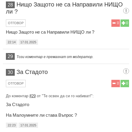
Нищо Защото не са Направили НИЩО
28
ли ?
0
0
ОТГОВОР
Нищо Защото не са Направили НИЩО ли ?
22:14
17.01.2025
29
Този коментар е премахнат от модератор.
За Стадото
30
0
0
ОТГОВОР
До коментар
#29
от "Те освен да си го набиват!":
За Стадото
На Малоумните ли става Въпрос ?
22:23
17.01.2025