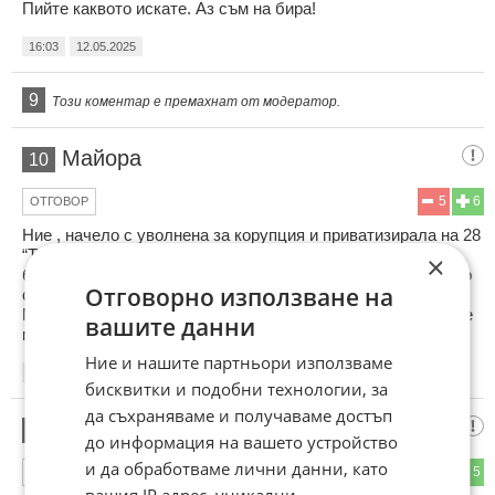
Пийте каквото искате. Аз съм на бира!
16:03
12.05.2025
9
Този коментар е премахнат от модератор.
Майора
10
5
6
ОТГОВОР
Ние , начело с уволнена за корупция и приватизирала на 28
“Техноимпекс”и велики приватизатори , отрекли се от
×
бившата си партия и станали политически цветарки , само
Отговорно използване на
се оплакваме! Това не е отсега , това е от много години!
Мантрата ГЕРБ и Борисов и Пеевски е само заблуда че не
вашите данни
можете нищо да направите!
Ние и нашите партньори използваме
16:34
12.05.2025
бисквитки и подобни технологии, за
да съхраняваме и получаваме достъп
Данко Харсъзина
11
до информация на вашето устройство
и да обработваме лични данни, като
2
5
ОТГОВОР
вашия IP адрес, уникални