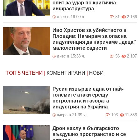
опит за удар по критична
инфраструктура
днес в 16:00 ч.
81
2 166
Иво Христов за убийството в
Пловдив: Намирам за опасна
индулгенция да наричаме „деца”
малолетните садисти
днес в 15:38 ч.
56
2 107
ТОП 5
ЧЕТЕНИ
|
КОМЕНТИРАНИ
|
НОВИ
Русия извърши една от най-
големите атаки срещу
петролната и газовата
индустрия на Украйна
вчера в 21:39 ч.
193
11 856
Дрон нахлу в българското
въздушно пространство и се