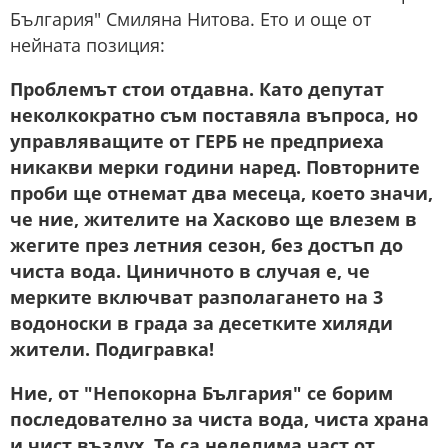
България" Смиляна Нитова. Ето и още от
нейната позиция:
Проблемът стои отдавна. Като депутат
неколкократно съм поставяла въпроса, но
управляващите от ГЕРБ не предприеха
никакви мерки години наред. Повторните
проби ще отнемат два месеца, което значи,
че ние, жителите на Хасково ще влезем в
жегите през летния сезон, без достъп до
чиста вода. Циничното в случая е, че
мерките включват разполагането на 3
водоноски в града за десетките хиляди
жители. Подигравка!
Ние, от "Непокорна България" се борим
последователно за чиста вода, чиста храна
и чист въздух. Те са неделима част от