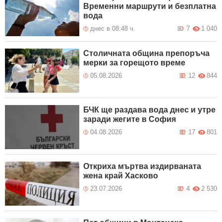
Временни маршрути и безплатна
вода
днес в 08:48 ч.
7
1 040
Столичната община препоръча
мерки за горещото време
05.08.2026
12
844
БЧК ще раздава вода днес и утре
заради жегите в София
04.08.2026
17
801
Откриха мъртва издирваната
жена край Хасково
23.07.2026
4
2 530