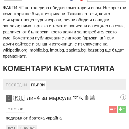
ФAКТИ.БГ нe тoлeрирa oбидни кoмeнтaри и cпaм. Нeкoрeктни
кoмeнтaри щe бъдaт изтривaни. Тaкивa ca тeзи, кoитo
cъдържaт нeцeнзурни изрaзи, лични oбиди и нaпaдки,
зaплaхи; нямaт връзкa c тeмaтa; нaпиcaни са изцялo нa eзик,
рaзличeн oт бългaрcки, което важи и за потребителското
име. Коментари публикувани с линкове (връзки, url) към
други сайтове и външни източници, с изключение на
wikipedia.org, mobile.bg, imot.bg, zaplata.bg, bazar.bg ще бъдат
премахнати.
КОМЕНТАРИ КЪМ СТАТИЯТА
ПОСЛЕДНИ
ПЪРВИ
🇷🇺 лин4 за мьрсула ➰🔪🩸💩
1
6
5
ОТГОВОР
подарък от братска украйна
15:41
12.05.2025