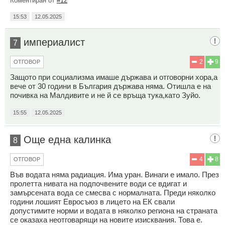
Коментиран от
#12
15:53
12.05.2025
империалист
7
2
9
ОТГОВОР
Защото при социализма имаше държава и отговорни хора,а
вече от 30 години в България държава няма. Отишла е на
почивка на Малдивите и не й се връща тука,като Зуйо.
15:55
12.05.2025
Oще една калинка
8
4
8
ОТГОВОР
Във водата няма радиация. Има уран. Винаги е имало. През
пролетта нивата на подпочвените води се вдигат и
замърсената вода се смесва с нормалната. Преди няколко
години лошият Евросъюз в лицето на ЕК свали
допустимите норми и водата в няколко региона на страната
се оказаха неотговарящи на новите изисквания. Това е.