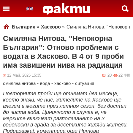
България
»
Хасково
»
Смиляна Нитова, "Непокорна 
Смиляна Нитова, "Непокорна
България": Отново проблеми с
водата в Хасково. В 4 от 9 проби
има завишени нива на радиация
12 Май, 2025 15:35
20
22 440
смиляна нитова
-
вода
-
хасково
-
ситуация
Повторните проби ще отнемат два месеца,
което значи, че ние, жителите на Хасково ще
влезем в жегите през летния сезон, без достъп
до чиста вода. Циничното в случая е, че
мерките включват разполагането на 3
водоноски в града за десетките хиляди жители.
Подигравка!, коментира още Нитова