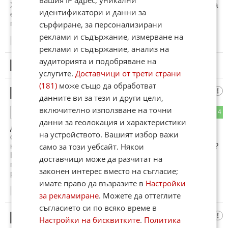
Хасково лежи върху уран. Така е било хиляди години, така
идентификатори и данни за
е и сега, така ще бъде и след хиляди години. Хората са
пили тази вода, пият я, и ще я пият още хиляди години.
сърфиране, за персонализирани
реклами и съдържание, измерване на
16:41
12.05.2025
реклами и съдържание, анализ на
аудиторията и подобряване на
12
Този коментар е премахнат от модератор.
услугите.
Доставчици от трети страни
(181)
може също да обработват
Партийни другари
13
данните ви за тези и други цели,
включително използване на точни
4
4
ОТГОВОР
данни за геолокация и характеристики
Другарко Смиляна Нитова виждам, че си седнала на
на устройството. Вашият избор важи
столчето. Преди да седнеш на столчето разтвори ли си
само за този уебсайт. Някои
краката за да излезе радиацията от пещерата? Да или Не?
Кажи честно! Кажи! Не се притеснвай! Радиацията ти е
доставчици може да разчитат на
голяма и цялото Хасково е под пие вода от твоята
законен интерес вместо на съгласие;
радиация!
имате право да възразите в
Настройки
16:45
12.05.2025
за рекламиране
. Можете да оттеглите
съгласието си по всяко време в
"Pазпорна Балгерия"
14
Настройки на бисквитките
.
Политика