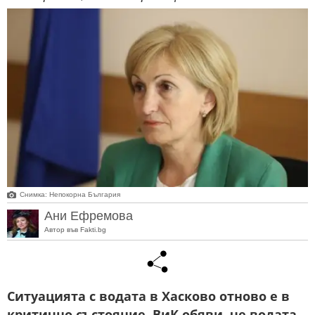
Снимка: Непокорна България
Ани Ефремова
Автор във Fakti.bg
Ситуацията с водата в Хасково отново е в
критично състояние. ВиК обяви, че водата