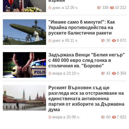
взриви
днес в 12:26 ч.
339
10 212
"Имаме само 6 минути!": Как
Украйна противодейства на
руските балистични ракети
днес в 05:11 ч.
30
9 872
Задържаха Венци "Белия негър"
с 460 000 евро след гонка в
столичния кв. "Борово"
вчера в 23:10 ч.
42
8 354
Руският Върховен съд ще
разгледа иск за отстраняване на
единствената антивоенна
партия от изборите за Държавна
дума
вчера в 20:39 ч.
60
7 922