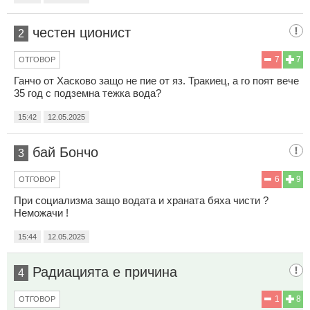
честен ционист
2
7
7
ОТГОВОР
Ганчо от Хасково защо не пие от яз. Тракиец, а го поят вече
35 год с подземна тежка вода?
15:42
12.05.2025
бай Бончо
3
6
9
ОТГОВОР
При социализма защо водата и храната бяха чисти ?
Неможачи !
15:44
12.05.2025
Радиацията е причина
4
1
8
ОТГОВОР