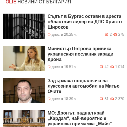
ОЩЕ
НОВИНИ ОТ БЪЛГАРИЯ
Съдът в Бургас остави в ареста
областния лидер на ДПС Христо
Широков
днес в 20:25 ч.
2
275
Министър Петрова привика
украинския посланик заради
дрона
днес в 19:51 ч.
42
1 014
Задържаха подпалвача на
луксозния автомобил на Митьо
Очите
днес в 18:39 ч.
51
2 370
МО: Дронът, паднал край
„Кардам“, най-вероятно е
украинска примамка „Майя“