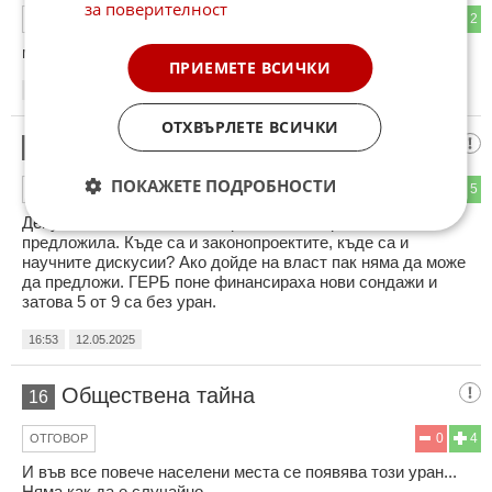
за поверителност
2
2
ОТГОВОР
ми вземай помпата и вади вода!
ПРИЕМЕТЕ ВСИЧКИ
16:47
12.05.2025
ОТХВЪРЛЕТЕ ВСИЧКИ
Депутатка била, искала, борила се
15
ПОКАЖЕТЕ ПОДРОБНОСТИ
2
5
ОТГОВОР
Депутатка била, искала, борила се, ама решение не
предложила. Къде са и законопроектите, къде са и
научните дискусии? Ако дойде на власт пак няма да може
да предложи. ГЕРБ поне финансираха нови сондажи и
затова 5 от 9 са без уран.
16:53
12.05.2025
Обществена тайна
16
0
4
ОТГОВОР
И във все повече населени места се появява този уран...
Няма как да е случайно...