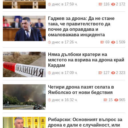
днес в 17:59 ч.
116
2 172
Гаджев за дрона: Да не стане
така, че правителството да
почне да оправдава и
омаловажава инцидента
днес в 17:26 ч.
69
1 509
Няма дълбоки кратери на
мястото на взрива на дрона край
Кардам
днес в 17:09 ч.
127
2 323
Четири дрона пазят селата в
Ямболско от нови бедствия
днес в 16:32 ч.
15
965
Рибарски: Основният въпрос за
дрона е дали е случайност, или