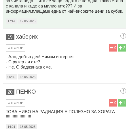
за чиста вода. Пита се защо водата е негодна, какво стана
с канала и къде са милионите??? И за
информация,плащаме една от най-високите цени за кубик.
17:47
12.05.2025
хаберих
19
0
2
ОТГОВОР
- Ало, добър ден! Нямам интернет.
- С рутер ли сте?
- Не. С баджанака сме.
06:39
13.05.2025
ПЕНКО
20
0
1
ОТГОВОР
ТОВА НИВО НА РАДИАЦИЯ Е ПОЛЕЗНО ЗА ХОРАТА
!!!!!!!!!!!!!!!!!!!!!!
14:21
13.05.2025