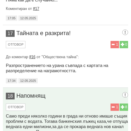
Коментиран от
#17
17:05
12.05.2025
Тайната е разкрита!
17
1
0
ОТГОВОР
До коментар
#16
от "Обществена тайна":
Разпространението на урана съвпада с картата на
разпределение на награмотността.
17:34
12.05.2025
Напомнящ
18
1
8
ОТГОВОР
Само преди няколко години в града ни отново имаше същия
проблем с водата. Тогава банкенския лъжец каза,че отпуща
веднага едни милиони,за да се прокара веднага нов канал