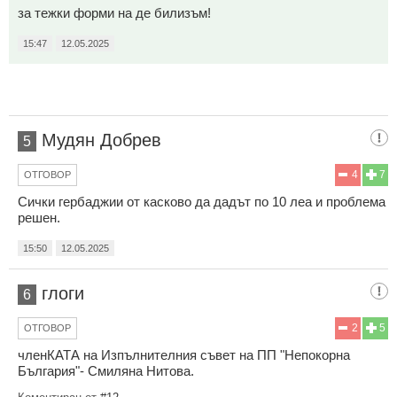
за тежки форми на де билизъм!
15:47
12.05.2025
Мудян Добрев
5
4
7
ОТГОВОР
Сички гербаджии от касково да дадът по 10 леа и проблема
решен.
15:50
12.05.2025
глоги
6
2
5
ОТГОВОР
членКАТА на Изпълнителния съвет на ПП "Непокорна
България"- Смиляна Нитова.