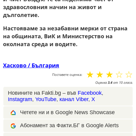
здравословния начин на живот и
дълголетие.
Настояваме за незабавни мерки от страна
на общината, ВиК и Министерство на
околната среда и водите.
Хасково / България
☆
☆
☆
☆
☆
Поставете оценка:
Оценка
3.4
от
10
гласа.
Новините на Fakti.bg – във
Facebook
,
Instagram
,
YouTube
,
канал Viber
,
X
Четете ни и в Google News Showcase
Абонамент за Факти.БГ в Google Alerts