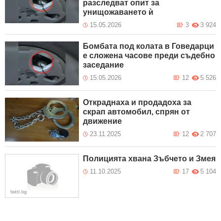
разследват опит за
унищожаването ѝ
15.05.2026
3
3 924
Бомбата под колата в Говедарци
е сложена часове преди съдебно
заседание
15.05.2026
12
5 526
Откраднаха и продадоха за
скрап автомобил, спрян от
движение
23.11.2025
12
2 707
Полицията хвана Зъбчето и Змея
11.10.2025
17
5 104