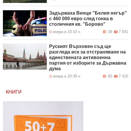
Задържаха Венци "Белия негър"
с 460 000 евро след гонка в
столичния кв. "Борово"
вчера в 23:10 ч.
39
7 931
Руският Върховен съд ще
разгледа иск за отстраняване на
единствената антивоенна
партия от изборите за Държавна
дума
вчера в 20:39 ч.
60
7 410
КНИГИ