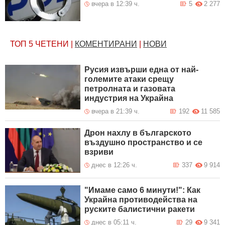
вчера в 12:39 ч.
5
2 277
ТОП 5
ЧЕТЕНИ
|
КОМЕНТИРАНИ
|
НОВИ
Русия извърши една от най-
големите атаки срещу
петролната и газовата
индустрия на Украйна
вчера в 21:39 ч.
192
11 585
Дрон нахлу в българското
въздушно пространство и се
взриви
днес в 12:26 ч.
337
9 914
"Имаме само 6 минути!": Как
Украйна противодейства на
руските балистични ракети
днес в 05:11 ч.
29
9 341