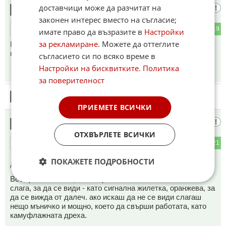
доставчици може да разчитат на
честито
8
законен интерес вместо на съгласие;
4
19
ОТГОВОР
имате право да възразите в
Настройки
за рекламиране
. Можете да оттеглите
Българите съвсем осъзнато си върнаха мутренските
времена.
съгласието си по всяко време в
Настройки на бисквитките
.
Политика
15:30
14.05.2026
за поверителност
9
Този коментар е премахнат от модератор.
ПРИЕМЕТЕ ВСИЧКИ
ДрайвингПлежър
10
ОТХВЪРЛЕТЕ ВСИЧКИ
1
21
ОТГОВОР
ПОКАЖЕТЕ ПОДРОБНОСТИ
До коментар
#5
от "Последния Софиянец":
Всъщност смятам, че е обратното - толкова голяма се
слага, за да се види - като сигнална жилетка, оранжева, за
да се вижда от далеч. ако искаш да не се види слагаш
нещо мъничко и мощно, което да свърши работата, като
камуфлажната дреха.