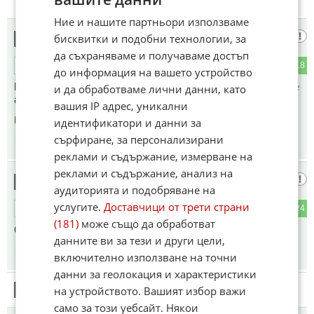
Ние и нашите партньори използваме
Последния Софиянец
бисквитки и подобни технологии, за
5
да съхраняваме и получаваме достъп
3
18
ОТГОВОР
до информация на вашето устройство
Бая голяма бомба.Колкото куфар.Не е за предупреждение
и да обработваме лични данни, като
а за убийство.
вашия IP адрес, уникални
Коментиран от
#10
идентификатори и данни за
сърфиране, за персонализирани
15:13
14.05.2026
реклами и съдържание, измерване на
реклами и съдържание, анализ на
Ало -Ало!
6
аудиторията и подобряване на
услугите.
Доставчици от трети страни
5
24
ОТГОВОР
(181)
може също да обработват
След като махнаха охраната, скоро и при Боко и Грухи.....
данните ви за тези и други цели,
15:29
14.05.2026
включително използване на точни
данни за геолокация и характеристики
на устройството. Вашият избор важи
7
Този коментар е премахнат от модератор.
само за този уебсайт. Някои