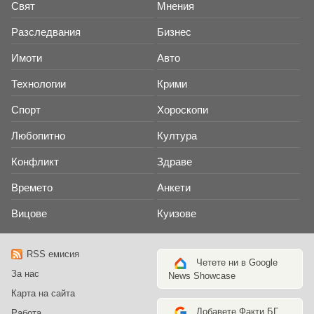
Свят
Мнения
Разследвания
Бизнес
Имоти
Авто
Технологии
Крими
Спорт
Хороскопи
Любопитно
Култура
Конфликт
Здраве
Времето
Анкети
Вицове
Куизове
RSS емисия
Четете ни в Google
За нас
News Showcase
Карта на сайта
Добавете Факти.БГ
Работа