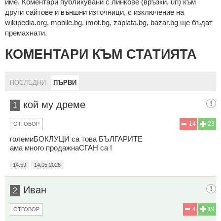
име. Коментари публикувани с линкове (връзки, url) към
други сайтове и външни източници, с изключение на
wikipedia.org, mobile.bg, imot.bg, zaplata.bg, bazar.bg ще бъдат
премахнати.
КОМЕНТАРИ КЪМ СТАТИЯТА
ПОСЛЕДНИ
ПЪРВИ
кой мy дpeмe
1
14
23
ОТГОВОР
големиБОКЛУЦИ са това БЪЛГАРИТЕ
ама много продажнаСГАН са !
14:59
14.05.2026
Иван
2
4
19
ОТГОВОР