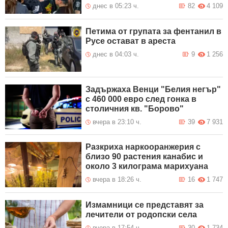
днес в 05:23 ч.
82
4 109
Петима от групата за фентанил в
Русе остават в ареста
днес в 04:03 ч.
9
1 256
Задържаха Венци "Белия негър"
с 460 000 евро след гонка в
столичния кв. "Борово"
вчера в 23:10 ч.
39
7 931
Разкриха наркооранжерия с
близо 90 растения канабис и
около 3 килограма марихуана
вчера в 18:26 ч.
16
1 747
Измамници се представят за
лечители от родопски села
вчера в 17:54 ч.
30
1 734