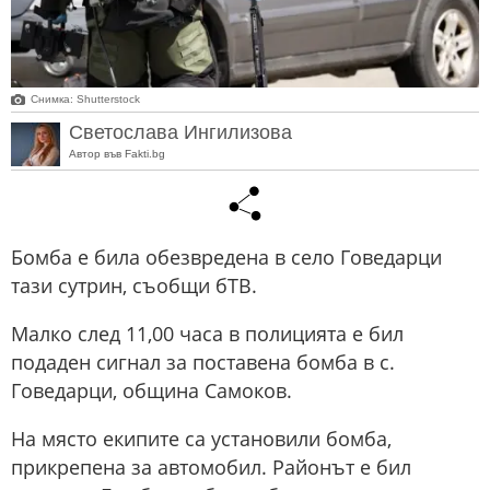
Снимка: Shutterstock
Светослава Ингилизова
Автор във Fakti.bg
Бомба е била обезвредена в село Говедарци
тази сутрин, съобщи бТВ.
Малко след 11,00 часа в полицията е бил
подаден сигнал за поставена бомба в с.
Говедарци, община Самоков.
На място екипите са установили бомба,
прикрепена за автомобил. Районът е бил