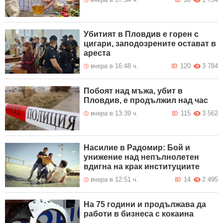
Убитият в Пловдив е горен с
цигари, заподозрените остават в
ареста
вчера в 16:48 ч.
120
3 784
Побоят над мъжа, убит в
Пловдив, е продължил над час
вчера в 13:39 ч.
115
3 562
Насилие в Радомир: Бой и
унижение над непълнолетен
вдигна на крак институциите
вчера в 12:51 ч.
14
2 495
На 75 години и продължава да
работи в бизнеса с кокаина