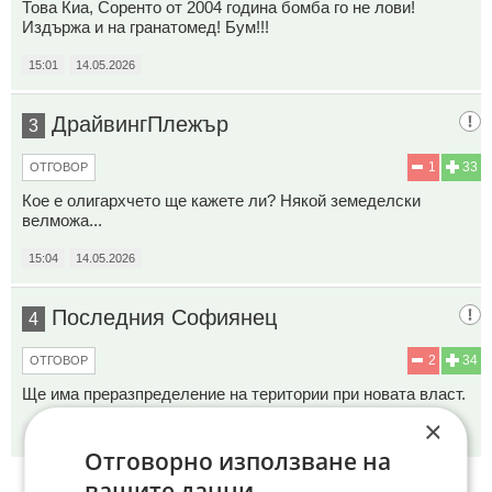
Това Киа, Соренто от 2004 година бомба го не лови!
Издържа и на гранатомед! Бум!!!
15:01
14.05.2026
ДрайвингПлежър
3
1
33
ОТГОВОР
Кое е олигархчето ще кажете ли? Някой земеделски
велможа...
15:04
14.05.2026
Последния Софиянец
4
2
34
ОТГОВОР
Ще има преразпределение на територии при новата власт.
×
15:05
14.05.2026
Отговорно използване на
вашите данни