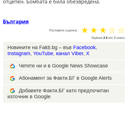
отцепен. Бомбата е била обезвредена.
България
☆
☆
☆
☆
☆
Поставете оценка:
Оценка
3.4
от
9
гласа.
Новините на Fakti.bg – във
Facebook
,
Instagram
,
YouTube
,
канал Viber
,
X
Четете ни и в Google News Showcase
Абонамент за Факти.БГ в Google Alerts
Добавете Факти.БГ като предпочитан
източник в Google