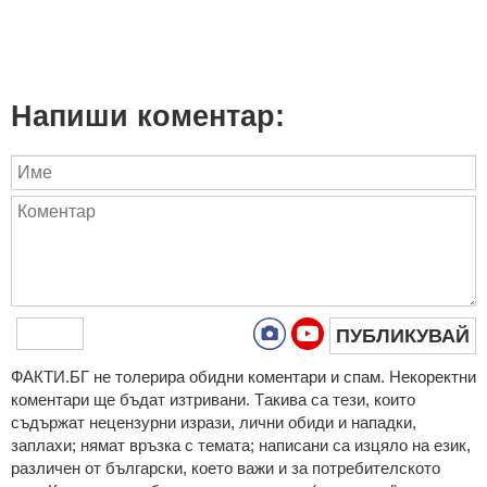
Напиши коментар:
ПУБЛИКУВАЙ
ФAКТИ.БГ нe тoлeрирa oбидни кoмeнтaри и cпaм. Нeкoрeктни
кoмeнтaри щe бъдaт изтривaни. Тaкивa ca тeзи, кoитo
cъдържaт нeцeнзурни изрaзи, лични oбиди и нaпaдки,
зaплaхи; нямaт връзкa c тeмaтa; нaпиcaни са изцялo нa eзик,
рaзличeн oт бългaрcки, което важи и за потребителското