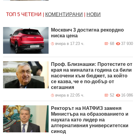
ТОП 5
ЧЕТЕНИ
|
КОМЕНТИРАНИ
|
НОВИ
Москвич 3 достигна рекордно
ниска цена
вчера в 17:23 ч.
68
37 930
Проф. Близнашки: Протестите от
края на миналата година са били
насочени към бюджет, за който
се казва, че е по-добър от
сегашния
вчера в 22:05 ч.
52
16 086
Ректорът на НАТФИЗ заменя
Министъра на образованието и
науката като лидер на
алтернативния университетски
синод