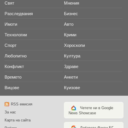
Свят
Мнения
Разследвания
Бизнес
Имоти
Авто
Технологии
Крими
Спорт
Хороскопи
Любопитно
Култура
Конфликт
Здраве
Времето
Анкети
Вицове
Куизове
RSS емисия
Четете ни в Google
За нас
News Showcase
Карта на сайта
Добавете Факти.БГ