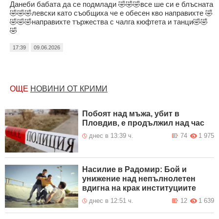
Данеби бабата да се подмлади 🤣🤣🤣все ше си е блъсната
🤣🤣🤣левски като съобщиха че е обесен кво направихте 🤣
🤣🤣🤣направихте тържества с чалга кюфтета и танци🤣🤣
🤣
17:39
09.06.2026
ОЩЕ
НОВИНИ ОТ КРИМИ
Побоят над мъжа, убит в
Пловдив, е продължил над час
днес в 13:39 ч.
74
1 975
Насилие в Радомир: Бой и
унижение над непълнолетен
вдигна на крак институциите
днес в 12:51 ч.
12
1 639