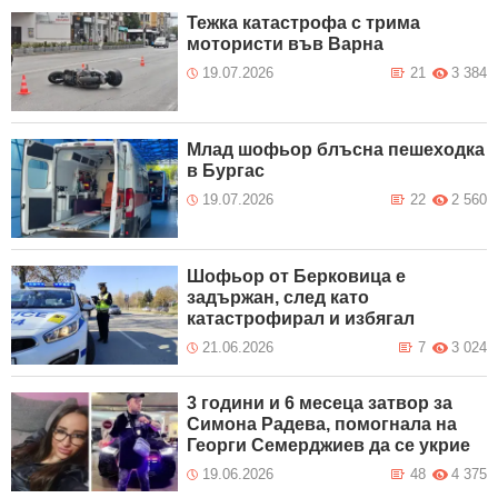
Тежка катастрофа с трима
мотористи във Варна
19.07.2026
21
3 384
Млад шофьор блъсна пешеходка
в Бургас
19.07.2026
22
2 560
Шофьор от Берковица е
задържан, след като
катастрофирал и избягал
21.06.2026
7
3 024
3 години и 6 месеца затвор за
Симона Радева, помогнала на
Георги Семерджиев да се укрие
19.06.2026
48
4 375