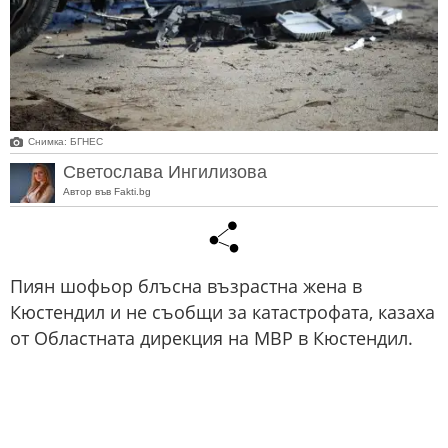
Снимка: БГНЕС
Светослава Ингилизова
Автор във Fakti.bg
Пиян шофьор блъсна възрастна жена в
Кюстендил и не съобщи за катастрофата, казаха
от Областната дирекция на МВР в Кюстендил.