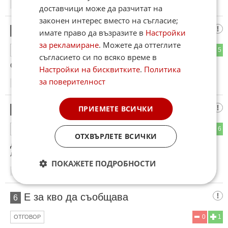
12:11
09.06.2026
доставчици може да разчитат на
законен интерес вместо на съгласие;
Е този сега от кои е бил
4
имате право да възразите в
Настройки
за рекламиране
. Можете да оттеглите
0
5
ОТГОВОР
съгласието си по всяко време в
Оригинален или балкански сиган
Настройки на бисквитките
.
Политика
за поверителност
12:27
09.06.2026
🇧🇬БАЙ Х@Й‼️
ПРИЕМЕТЕ ВСИЧКИ
5
1
6
ОТГОВОР
ОТХВЪРЛЕТЕ ВСИЧКИ
Да беше искал и кръвна проба. За половин час тичане до
лаборатория щеше да слезе под 0.5 ❗
ПОКАЖЕТЕ ПОДРОБНОСТИ
12:31
09.06.2026
Е за кво да съобщава
6
0
1
ОТГОВОР