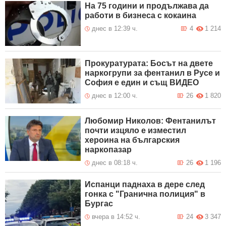
На 75 години и продължава да
работи в бизнеса с кокаина
днес в 12:39 ч.
4
1 214
Прокуратурата: Босът на двете
наркогрупи за фентанил в Русе и
София е един и същ ВИДЕО
днес в 12:00 ч.
26
1 820
Любомир Николов: Фентанилът
почти изцяло е изместил
хероина на българския
наркопазар
днес в 08:18 ч.
26
1 196
Испанци паднаха в дере след
гонка с "Гранична полиция" в
Бургас
вчера в 14:52 ч.
24
3 347