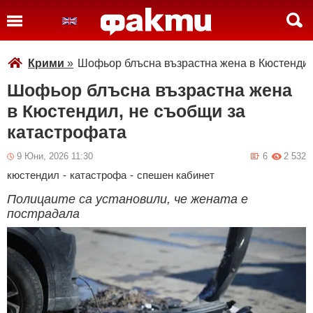
Крими
»
Шофьор блъсна възрастна жена в Кюстендил
Шофьор блъсна възрастна жена
в Кюстендил, не съобщи за
катастрофата
9 Юни, 2026 11:30
6
2 532
кюстендил
-
катастрофа
-
спешен кабинет
Полицаите са установили, че жената е
пострадала