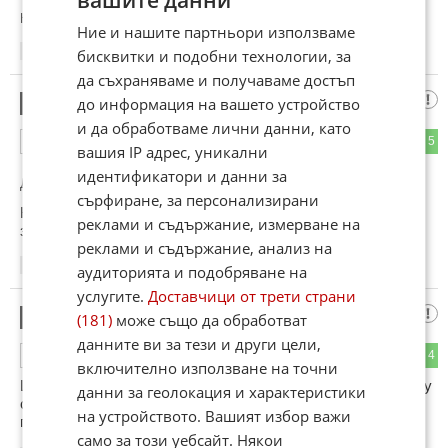
Коментиран от
#2
Ние и нашите партньори използваме
11:44
09.06.2026
бисквитки и подобни технологии, за
да съхраняваме и получаваме достъп
Гоуст
до информация на вашето устройство
2
и да обработваме лични данни, като
2
5
ОТГОВОР
вашия IP адрес, уникални
идентификатори и данни за
До коментар
#1
от "Гост":
сърфиране, за персонализирани
Колега не е ли прекалено тежко наказанието? Няма убите,
реклами и съдържание, измерване на
за да има условна присъда, 30 евро е достатъчна глоба.
реклами и съдържание, анализ на
11:52
09.06.2026
аудиторията и подобряване на
услугите.
Доставчици от трети страни
Калоян
3
(181)
може също да обработват
данните ви за тези и други цели,
1
4
ОТГОВОР
включително използване на точни
Ще го отнесе заради алкохола. Можеше и много леко да му
данни за геолокация и характеристики
се размине, но 0.57 и блъснал пешеходец няма да има
на устройството. Вашият избор важи
прошка
само за този уебсайт. Някои