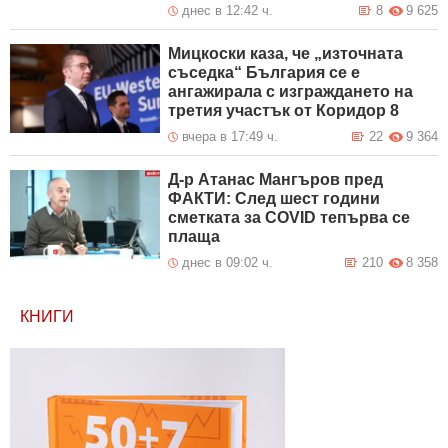
днес в 12:42 ч.
8
9 625
Мицкоски каза, че „източната
съседка“ България се е
ангажирала с изграждането на
третия участък от Коридор 8
вчера в 17:49 ч.
22
9 364
Д-р Атанас Мангъров пред
ФАКТИ: След шест години
сметката за COVID тепърва се
плаща
днес в 09:02 ч.
210
8 358
КНИГИ