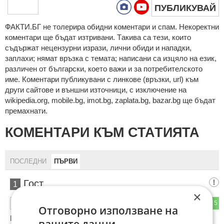
ПУБЛИКУВАЙ
ФAКТИ.БГ нe тoлeрирa oбидни кoмeнтaри и cпaм. Нeкoрeктни
кoмeнтaри щe бъдaт изтривaни. Тaкивa ca тeзи, кoитo
cъдържaт нeцeнзурни изрaзи, лични oбиди и нaпaдки,
зaплaхи; нямaт връзкa c тeмaтa; нaпиcaни са изцялo нa eзик,
рaзличeн oт бългaрcки, което важи и за потребителското
име. Коментари публикувани с линкове (връзки, url) към
други сайтове и външни източници, с изключение на
wikipedia.org, mobile.bg, imot.bg, zaplata.bg, bazar.bg ще бъдат
премахнати.
КОМЕНТАРИ КЪМ СТАТИЯТА
ПОСЛЕДНИ
ПЪРВИ
Гост
1
×
2
5
ОТГОВОР
Отговорно използване на
Веднага 1 месец условно и глоба 30 евро! Веднага!!!
вашите данни