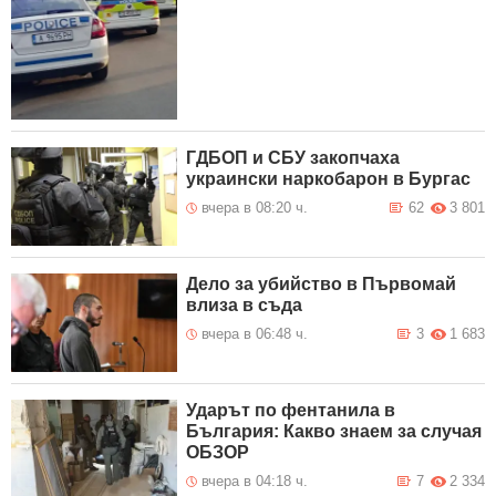
ГДБОП и СБУ закопчаха
украински наркобарон в Бургас
вчера в 08:20 ч.
62
3 801
Дело за убийство в Първомай
влиза в съда
вчера в 06:48 ч.
3
1 683
Ударът по фентанила в
България: Какво знаем за случая
ОБЗОР
вчера в 04:18 ч.
7
2 334