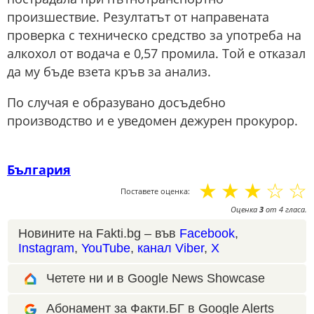
произшествие. Резултатът от направената
проверка с техническо средство за употреба на
алкохол от водача е 0,57 промила. Той е отказал
да му бъде взета кръв за анализ.
По случая е образувано досъдебно
производство и е уведомен дежурен прокурор.
България
☆
☆
☆
☆
☆
Поставете оценка:
Оценка
3
от
4
гласа.
Новините на Fakti.bg – във
Facebook
,
Instagram
,
YouTube
,
канал Viber
,
X
Четете ни и в Google News Showcase
Абонамент за Факти.БГ в Google Alerts