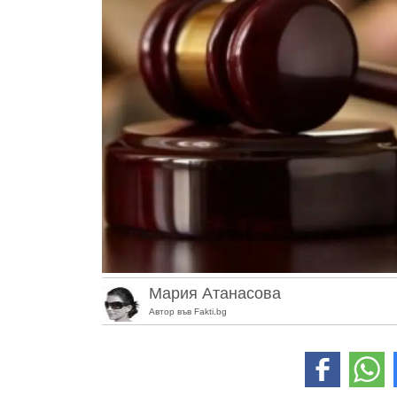
Мария Атанасова
Автор във Fakti.bg