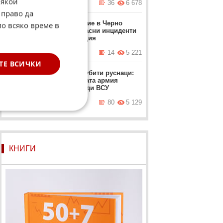
Някои
вчера в 13:43 ч.
36
6 678
 право да
Напрежение в Черно
по всяко време в
море: Опасни инциденти
край Турция
днес в 06:37 ч.
14
5 221
ТЕ ВСИЧКИ
Точки за убити руснаци:
Британската армия
предупреди ВСУ
днес в 07:50 ч.
80
5 129
КНИГИ