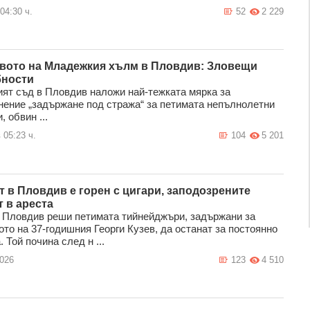
04:30 ч.
52
2 229
вото на Младежкия хълм в Пловдив: Зловещи
ности
ят съд в Пловдив наложи най-тежката мярка за
нение „задържане под стража“ за петимата непълнолетни
 обвин ...
 05:23 ч.
104
5 201
т в Пловдив е горен с цигари, заподозрените
т в ареста
 Пловдив реши петимата тийнейджъри, задържани за
то на 37-годишния Георги Кузев, да останат за постоянно
. Той почина след н ...
2026
123
4 510