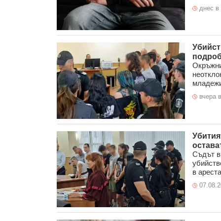
днес в 
Убийст
подроб
Окръжни
неоткло
младежи,
вчера в
Убития
остава
Съдът в
убийство
в ареста
07.08.