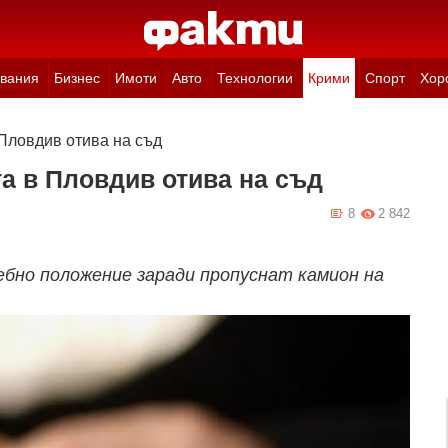
вания
Бизнес
Имоти
Авто
Технологии
Крими
Спорт
Хор
Пловдив отива на съд
а в Пловдив отива на съд
8
2 842
жебно положение заради пропуснат камион на