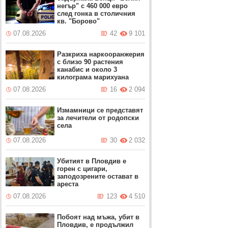
негър" с 460 000 евро
след гонка в столичния
кв. "Борово"
07.08.2026
42
9 101
Разкриха наркооранжерия
с близо 90 растения
канабис и около 3
килограма марихуана
07.08.2026
16
2 094
Измамници се представят
за лечители от родопски
села
07.08.2026
30
2 032
Убитият в Пловдив е
горен с цигари,
заподозрените остават в
ареста
07.08.2026
123
4 510
Побоят над мъжа, убит в
Пловдив, е продължил