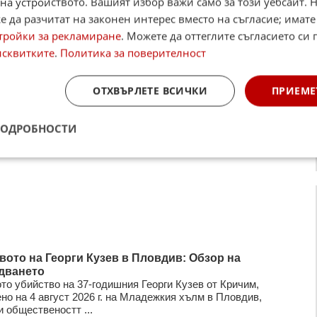
на устройството. Вашият избор важи само за този уебсайт. 
 да разчитат на законен интерес вместо на съгласие; имате
тройки за рекламиране
. Можете да оттеглите съгласието си 
исквитките
.
Политика за поверителност
ОТХВЪРЛЕТЕ ВСИЧКИ
ПРИЕМЕ
ПОДРОБНОСТИ
вото на Георги Кузев в Пловдив: Обзор на
дването
то убийство на 37-годишния Георги Кузев от Кричим,
но на 4 август 2026 г. на Младежкия хълм в Пловдив,
 общественостт ...