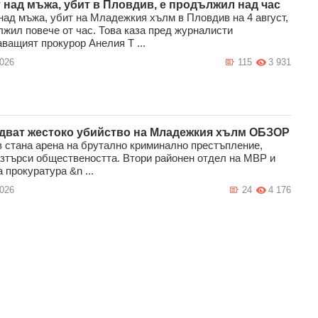
 над мъжа, убит в Пловдив, е продължил над час
над мъжа, убит на Младежкия хълм в Пловдив на 4 август,
лжил повече от час. Това каза пред журналисти
ващият прокурор Анелия Т ...
2026
115
3 931
дват жестоко убийство на Младежкия хълм ОБЗОР
 стана арена на брутално криминално престъпление,
азтърси обществеността. Втори районен отдел на МВР и
 прокуратура &n ...
2026
24
4 176