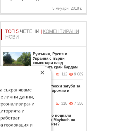
5 Януари, 2018 г.
ТОП 5
ЧЕТЕНИ
|
КОМЕНТИРАНИ
|
НОВИ
Румъния, Русия и
Украйна с първи
коментари след
инцидента край Кардам
×
вчера в 18:25 ч.
112
9 689
Рокади и тежки загуби за
да съхраняваме
ВСУ в Запорожие и
Донбас
ме лични данни,
персонализирани
вчера в 21:38 ч.
318
7 356
диторията и
Кой и защо подпали
работват
луксозния Maybach на
за геолокация и
Митьо Очите?