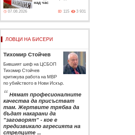
над час
07.08.2026
115
3 931
ЛОВЦИ НА БИСЕРИ
Тихомир Стойчев
Бившият шеф на ЦСБОП
Тихомир Стойчев
критикува работа на МВР
по убийството в Нови Искър.
“
Нямат професионалните
качества да присъстват
там. Жертвите трябва да
бъдат накарани да
"заговорят" - кое е
предизвикало агресията на
„
стрелците