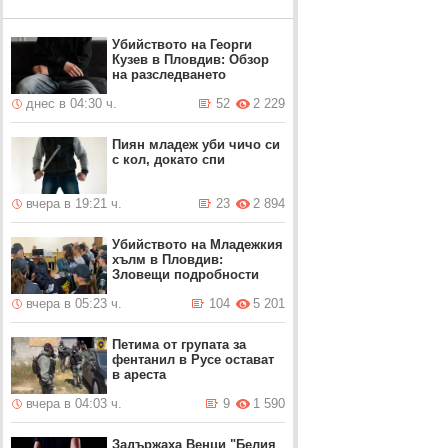
Убийството на Георги
Кузев в Пловдив: Обзор
на разследването
днес в 04:30 ч.
52
2 229
Пиян младеж уби чичо си
с кол, докато спи
вчера в 19:21 ч.
23
2 894
Убийството на Младежкия
хълм в Пловдив:
Зловещи подробности
вчера в 05:23 ч.
104
5 201
Петима от групата за
фентанил в Русе остават
в ареста
вчера в 04:03 ч.
9
1 590
Задържаха Венци "Белия