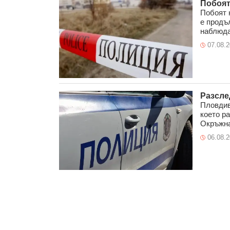
Побоят
Побоят 
е продъ
наблюда
07.08.
Разсле
Пловдив
което р
Окръжна
06.08.