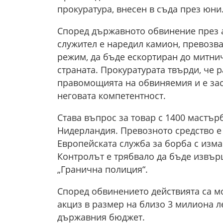
прокуратура, внесен в съда през юни
Според държавното обвинение през а
служител е наредил камион, превозв
режим, да бъде ескортиран до митнич
страната. Прокуратурата твърди, че 
правомощията на обвиняемия и е зася
неговата компетентност.
Става въпрос за товар с 1400 мастър
Нидерландия. Превозното средство е 
Европейската служба за борба с изма
Контролът е трябвало да бъде извър
„Гранична полиция“.
Според обвинението действията са мо
акциз в размер на близо 3 милиона л
държавния бюджет.