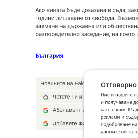
Ако вината бъде доказана в съда, за
години лишаване от свобода. Възмож
заемане на държавна или обществена
разпоредително заседание, на което 
България
Отговорно
Новините на Fakti.bg – във
Facebook
Ние и нашите п
Четете ни и в Google News Show
и получаваме д
като вашия IP 
Абонамент за Факти.БГ в Google 
реклами и съдъ
Добавете Факти.БГ като предпоч
подобряване на
данните ви за т