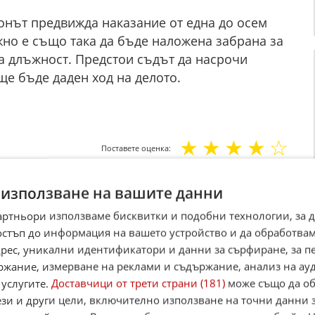
конът предвижда наказание от една до осем
но е също така да бъде наложена забрана за
 длъжност. Предстои съдът да насрочи
ще бъде даден ход на делото.
☆
☆
☆
☆
☆
Поставете оценка:
Оценка
4.5
от
11
гласа.
 използване на вашите данни
,
Instagram
,
YouTube
,
канал Viber
,
X
артньори използваме бисквитки и подобни технологии, за 
case
остъп до информация на вашето устройство и да обработва
адрес, уникални идентификатори и данни за сърфиране, за 
Alerts
ржание, измерване на реклами и съдържание, анализ на ау
итан източник в Google
 услугите.
Доставчици от трети страни (181)
може също да об
ези и други цели, включително използване на точни данни 