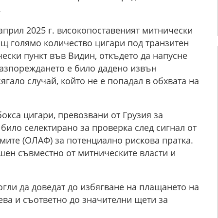
.
прил 2025 г. високопоставеният митнически
ащ голямо количество цигари под транзитен
ески пункт във Видин, откъдето да напусне
разпореждането е било дадено извън
гало случай, който не е попадал в обхвата на
бокса цигари, превозвани от Грузия за
било селектирано за проверка след сигнал от
мите (ОЛАФ) за потенциално рискова пратка.
шен съвместно от митническите власти и
гли да доведат до избягване на плащането на
ева и съответно до значителни щети за