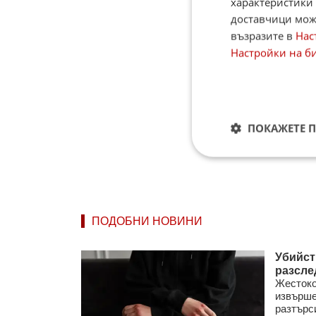
характеристики 
доставчици може
възразите в
Нас
Настройки на б
ПОКАЖЕТЕ 
ПОДОБНИ НОВИНИ
Убийст
разсле
Жестоко
извърше
разтърси