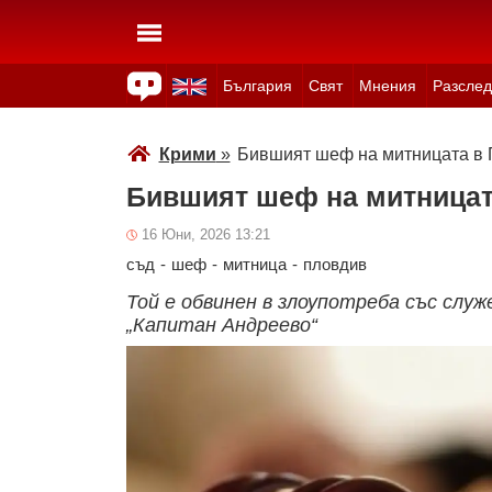
България
Свят
Мнения
Разслед
Здраве
Времето
Анкети
Вицове
Куизове
Крими
»
Бившият шеф на митницата в 
Бившият шеф на митницат
16 Юни, 2026 13:21
съд
-
шеф
-
митница
-
пловдив
Той е обвинен в злоупотреба със слу
„Капитан Андреево“