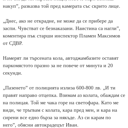
накуп”, разказва той пред камерата със скрито лице.
„Днес, ако не открадне, не може да се прибере да
заспи. Чувстват се безнаказани. Наистина са нагли”,
коментира пък старши инспектор Пламен Максимов
от СДВР.
Намерят ли търсената кола, автоджамбазите оставят
паркомястото празно за не повече от минута и 20
секунди.
„Пазенето” от полицията излиза 600-800 лв. „И ти
правят направо отцепка. Взимам аз колата, обаждам се
на полицая. Той ме чака горе на светофара. Като ме
види, че тръгвам с колата, кара пред мен, и кара на
сирени все едно бърза за някъде. Аз си карам по
него”, обясни автокрадецът Иван.