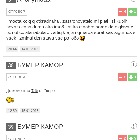
4
1
ОТГОВОР
i moqta kolq q otkradnaha , zastrohovatelq mi plati i si kupih
nova s edna duma ako ima6 kasko e dobre samo dete glavate
boli ot cqlata rabota .... a tiq krajbi nqma da sprat sas sigurnos s
vseki izminal den stava vse po lo6o
20:44
14.01.2013
БУМЕР КАМОР
38
0
0
ОТГОВОР
До коментар
#36
от "веро":
12:50
15.01.2013
БУМЕР КАМОР
39
0
0
ОТГОВОР