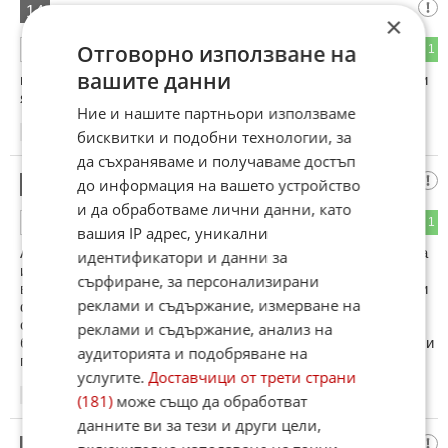
uaa
14
×
Отговорно използване на
1
1
ОТГОВОР
вашите данни
мале какви зависливи то да не си купия хубава кола да ми
я били крадели на вас да ви ги земат е
Ние и нашите партньори използваме
15:01
13.01.2013
бисквитки и подобни технологии, за
да съхраняваме и получаваме достъп
Aha
до информация на вашето устройство
15
и да обработваме лични данни, като
0
1
ОТГОВОР
вашия IP адрес, уникални
А колко са случаите на "осакатените" коли. Нямате си и на
идентификатори и данни за
идея каква е бройката на откраднати фарове, решетки,
сърфиране, за персонализирани
волани, навигации и т. н. Напишете в гугъл - откраднаха ми
реклами и съдържание, измерване на
фаровете или волана. Колко Мерцедеси се движат без
странични огледала? Това е положението. Безпаричие,
реклами и съдържание, анализ на
безработица и само черни хроники по новините. Ще става и
аудиторията и подобряване на
по-зле.
услугите.
Доставчици от трети страни
15:31
13.01.2013
(181)
може също да обработват
данните ви за тези и други цели,
хайнекен
16