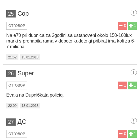
Cop
25
0
1
ОТГОВОР
Na e79 pri dupnica za 2godini sa ustanoveni okolo 150-160lux
marki s prenabita rama v depoto kudeto gi pribirat ima koli za 6-
7 miliona
21:52
13.01.2013
Super
26
1
1
ОТГОВОР
Evala na Dupni6kata policiq.
22:09
13.01.2013
ДС
27
0
1
ОТГОВОР