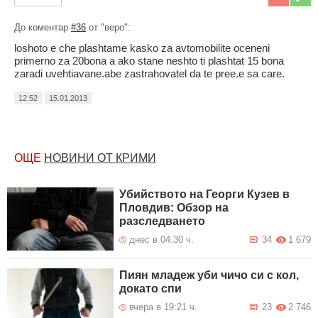
До коментар
#36
от "веро":
loshoto e che plashtame kasko za avtomobilite oceneni
primerno za 20bona a ako stane neshto ti plashtat 15 bona
zaradi uvehtiavane.abe zastrahovatel da te pree.e sa care.
12:52
15.01.2013
ОЩЕ
НОВИНИ ОТ КРИМИ
Убийството на Георги Кузев в
Пловдив: Обзор на
разследването
днес в 04:30 ч.
34
1 679
Пиян младеж уби чичо си с кол,
докато спи
вчера в 19:21 ч.
23
2 746