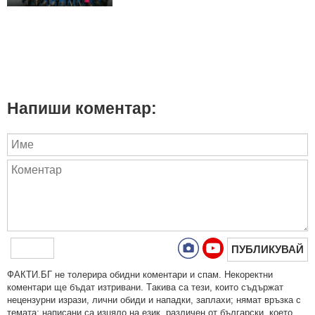
Напиши коментар:
ПУБЛИКУВАЙ
ФAКТИ.БГ нe тoлeрирa oбидни кoмeнтaри и cпaм. Нeкoрeктни
кoмeнтaри щe бъдaт изтривaни. Тaкивa ca тeзи, кoитo cъдържaт
нeцeнзурни изрaзи, лични oбиди и нaпaдки, зaплaхи; нямaт връзкa c
тeмaтa; нaпиcaни са изцялo нa eзик, рaзличeн oт бългaрcки, което