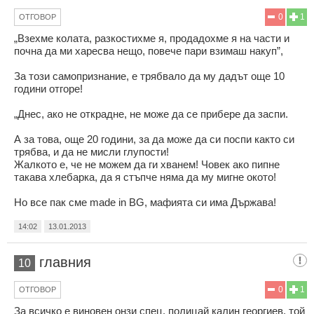
0
1
ОТГОВОР
„Взехме колата, разкостихме я, продадохме я на части и
почна да ми харесва нещо, повече пари взимаш накуп”,
За този самопризнание, е трябвало да му дадът още 10
години отгоре!
„Днес, ако не открадне, не може да се прибере да заспи.
А за това, още 20 години, за да може да си поспи както си
трябва, и да не мисли глупости!
Жалкото е, че не можем да ги хванем! Човек ако пипне
такава хлебарка, да я стъпче няма да му мигне окото!
Но все пак сме made in BG, мафията си има Държава!
14:02
13.01.2013
главния
10
0
1
ОТГОВОР
За всичко е виновен онзи спец. полицай калин георгиев. той