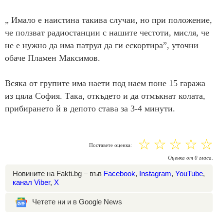
„ Имало е наистина такива случаи, но при положение,
че ползват радиостанции с нашите честоти, мисля, че
не е нужно да има патрул да ги ескортира”, уточни
обаче Пламен Максимов.
Всяка от групите има наети под наем поне 15 гаража
из цяла София. Така, откъдето и да отмъкнат колата,
прибирането й в депото става за 3-4 минути.
☆
☆
☆
☆
☆
Поставете оценка:
Оценка
от
0
гласа.
Новините на Fakti.bg – във
Facebook
,
Instagram
,
YouTube
,
канал Viber
,
X
Четете ни и в Google News