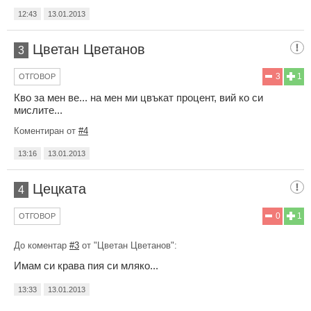
12:43
13.01.2013
Цветан Цветанов
3
3
1
ОТГОВОР
Кво за мен ве... на мен ми цвъкат процент, вий ко си
мислите...
Коментиран от
#4
13:16
13.01.2013
Цецката
4
0
1
ОТГОВОР
До коментар
#3
от "Цветан Цветанов":
Имам си крава пия си мляко...
13:33
13.01.2013