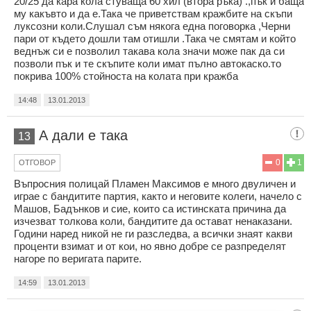
20/25 да кара кола стуваща 60 хил (втора ръка) .,пък и баща
му какъвто и да е.Така че приветствам кражбите на скъпи
луксозни коли.Слушал съм някога една поговорка ,Черни
пари от където дошли там отишли .Така че смятам и който
веднъж си е позволил такава кола значи може пак да си
позволи пък и те скъпите коли имат пълно автокаско.то
покрива 100% стойноста на колата при кражба
14:48
13.01.2013
А дали е така
13
0
1
ОТГОВОР
Въпросния полицай Пламен Максимов е много двуличен и
играе с бандитите партия, както и неговите колеги, начело с
Машов, Бадънков и сие, които са истинската причина да
изчезват толкова коли, бандитите да остават ненаказани.
Години наред никой не ги разследва, а всички знаят какви
проценти взимат и от кои, но явно добре се разпределят
нагоре по веригата парите.
14:59
13.01.2013