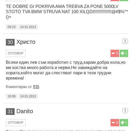
TE DOBRE GI POKRIVA AMA TREBVA ZA PONE 5000LV
STOTO TVA BMW STRUVA NAT 100 XILQDI!!!!!!!!!!!!!!!@#$%^*
()+
09:23
14.01.2013
Христо
30
0
1
ОТГОВОР
Всеки един лев съм изработил с труд,карам добра кола,но
ми коства много работа и нерви.Не завиждайте на
хората,който могат да спестяват пари в тези трудни
времена!
Коментиран от
#35
10:08
14.01.2013
Danito
31
6
1
ОТГОВОР