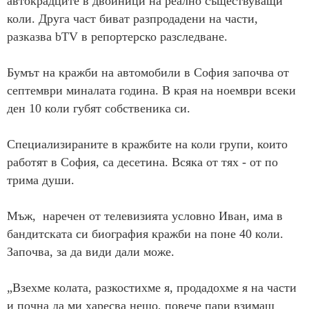
автокрадците в двойници на реално съществуващи
коли. Друга част биват разпродадени на части,
разказва bTV в репортерско разследване.
Бумът на кражби на автомобили в София започва от
септември миналата година. В края на ноември всеки
ден 10 коли губят собственика си.
Специализираните в кражбите на коли групи, които
работят в София, са десетина. Всяка от тях - от по
трима души.
Мъж, наречен от телевизията условно Иван, има в
бандитската си биография кражби на поне 40 коли.
Започва, за да види дали може.
„Взехме колата, разкостихме я, продадохме я на части
и почна да ми харесва нещо, повече пари взимаш