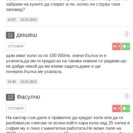
забрани на куките да спират а-ли. колко ли струва тази
заповед?
14:07
13.01.2013
дюшеш
11
4
1
ОТГОВОР
щом имат коли за по 100 000лв. значи бълха ги е
ухапала,да им ги крадат.аз на такива новини се радвам.що
не дойде някой да ми вземе кадета.даже и ще
почерпя.бълха ме ухапала.
14:40
13.01.2013
Фасулчо
12
4
1
ОТГОВОР
На кантар съм дали е правилно да крадат коли или да ги
разбиват,но смятам че всеки който кара кола над 25 хилки в
софия му е леко съмнителна работата.Не може лапе на