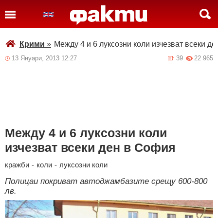
Крими
»
Между 4 и 6 луксозни коли изчезват всеки д
13 Януари, 2013 12:27
39
22 965
Между 4 и 6 луксозни коли
изчезват всеки ден в София
кражби
-
коли
-
луксозни коли
Полицаи покриват автоджамбазите срещу 600-800
лв.