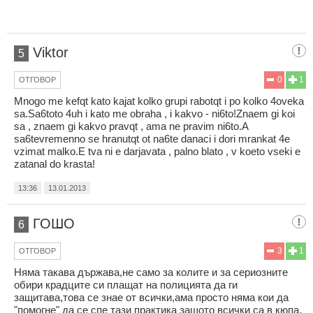
Viktor
5
0
1
ОТГОВОР
Mnogo me kefqt kato kajat kolko grupi rabotqt i po kolko 4oveka
sa.Sa6toto 4uh i kato me obraha , i kakvo - ni6to!Znaem gi koi
sa , znaem gi kakvo pravqt , ama ne pravim ni6to.A
sa6tevremenno se hranutqt ot na6te danaci i dori mrankat 4e
vzimat malko.E tva ni e darjavata , palno blato , v koeto vseki e
zatanal do krasta!
13:36
13.01.2013
ГОШО
6
3
1
ОТГОВОР
Няма такава държава,не само за колите и за сериозните
обири крадците си плащат на полицията да ги
защитава,това се знае от всички,ама просто няма кои да
"помогне" да се спе тази практика защото всички са в кюпа.