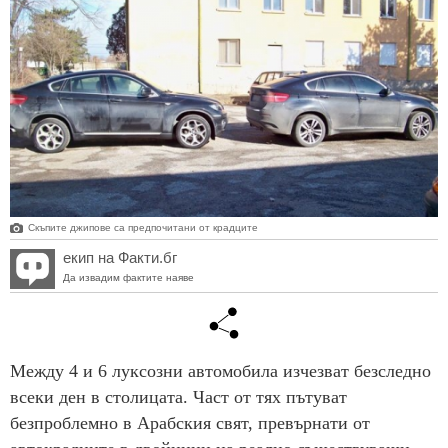
Скъпите джипове са предпочитани от крадците
екип на Факти.бг
Да извадим фактите наяве
Между 4 и 6 луксозни автомобила изчезват безследно
всеки ден в столицата. Част от тях пътуват
безпроблемно в Арабския свят, превърнати от