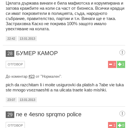
Цялата държава винаги е била мафиотска и корумпирана и
затова кражбите на коли са част от бизнеса. Всички крадци
си имат покровители в полицията, съда, народното
събрание, правителство, партии и т.н. Винаги ще е така.
Застраховка Каско не покрива 100% защото имало
увехтяване на колата.
22:42
13.01.2013
БУМЕР КАМОР
28
2
1
ОТГОВОР
До коментар
#23
от "Нормален":
pich da razchitam li i moite usigurovki da platish a ?abe vie tuka
ste mnogo vseznaeshti a na ulicata traete kato mishki.
23:07
13.01.2013
ne e 4esno sprqmo police
29
1
0
ОТГОВОР