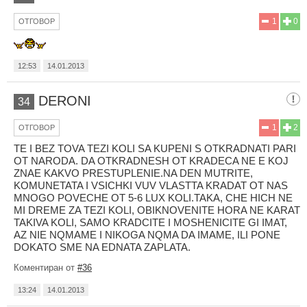
1
0
ОТГОВОР
12:53
14.01.2013
DERONI
34
1
2
ОТГОВОР
TE I BEZ TOVA TEZI KOLI SA KUPENI S OTKRADNATI PARI
OT NARODA. DA OTKRADNESH OT KRADECA NE E KOJ
ZNAE KAKVO PRESTUPLENIE.NA DEN MUTRITE,
KOMUNETATA I VSICHKI VUV VLASTTA KRADAT OT NAS
MNOGO POVECHE OT 5-6 LUX KOLI.TAKA, CHE HICH NE
MI DREME ZA TEZI KOLI, OBIKNOVENITE HORA NE KARAT
TAKIVA KOLI, SAMO KRADCITE I MOSHENICITE GI IMAT,
AZ NIE NQMAME I NIKOGA NQMA DA IMAME, ILI PONE
DOKATO SME NA EDNATA ZAPLATA.
Коментиран от
#36
13:24
14.01.2013