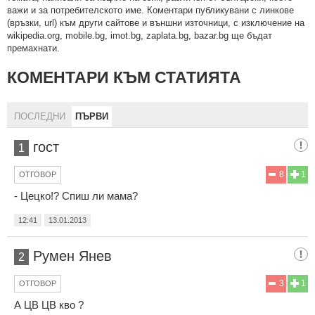
важи и за потребителското име. Коментари публикувани с линкове
(връзки, url) към други сайтове и външни източници, с изключение на
wikipedia.org, mobile.bg, imot.bg, zaplata.bg, bazar.bg ще бъдат
премахнати.
КОМЕНТАРИ КЪМ СТАТИЯТА
ПОСЛЕДНИ
ПЪРВИ
гост
1
8
1
ОТГОВОР
- Цецко!? Спиш ли мама?
12:41
13.01.2013
Румен Янев
2
3
1
ОТГОВОР
А ЦВ ЦВ кво ?