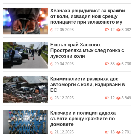
Хванаха рецидивист за кражби
от коли, извадил нож срещу
полицаите при залавянето му
22.05.2026
12
3 082
Екшън край Хасково:
Простреляха мъж след гонка с
луксозни коли
29.04.2026
38
5 736
Криминалисти разкриха две
автоморги с коли, издирвани в
ЕС
23.12.2025
12
3 849
Ключари и полиция дадоха
съвети срещу кражбите по
домовете
21.12.2025
13
2 701