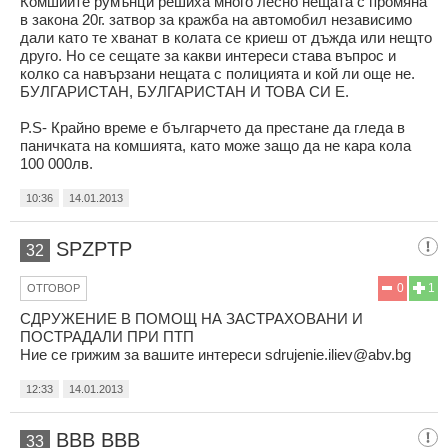
Комшийте румънци решиха много лесно нещата с промяна
в закона 20г. затвор за кражба на автомобил независимо
дали като те хванат в колата се криеш от дъжда или нещто
друго. Но се сещате за какви интереси става въпрос и
колко са навързани нещата с полицията и кой ли още не.
БУЛГАРИСТАН, БУЛГАРИСТАН И ТОВА СИ Е.
P.S- Крайно време е българчето да престане да гледа в
паничката на комшията, като може защо да не кара кола
100 000лв.
10:36
14.01.2013
SPZPTP
32
0
1
ОТГОВОР
СДРУЖЕНИЕ В ПОМОЩ НА ЗАСТРАХОВАНИ И
ПОСТРАДАЛИ ПРИ ПТП
Ние се грижим за вашите интереси
sdrujenie.iliev@abv.bg
12:33
14.01.2013
ВВВ ВВВ
33