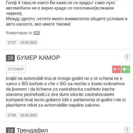
Голф 4 така,че които Ви каже,че се крадът само лукс
автомобили не е вярно краде се поголовно(всякакви
черепи).
Между дргото ,четете много внимателно общите условия в
авто каското, ако имате такова!
Коментиран от
#20
17:27
13.01.2013
БУМЕР КАМОР
18
0
1
ОТГОВОР
krajbi na avtomobili ima ot mnogo godini ne e ot vcherai ne e
samo v BG.loshoto e che v BG sa neshto s koeto sviknahme
da jiveeem i da tichame za zastrahovka zashtoto inache
stavame peshehodci.s dve dumi silovite zastrahovatelni
kompanii imat iavno goliamo lobi v parlamenta ot godini i nie si
plashtame reket za avtomobilite napalno zakono.
17:30
13.01.2013
Трендафил
19