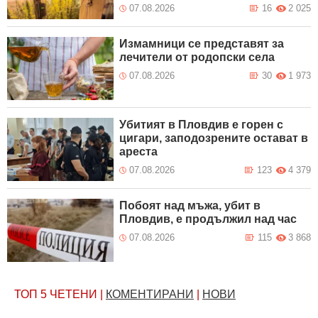
07.08.2026
16
2 025
Измамници се представят за
лечители от родопски села
07.08.2026
30
1 973
Убитият в Пловдив е горен с
цигари, заподозрените остават в
ареста
07.08.2026
123
4 379
Побоят над мъжа, убит в
Пловдив, е продължил над час
07.08.2026
115
3 868
ТОП 5
ЧЕТЕНИ
|
КОМЕНТИРАНИ
|
НОВИ