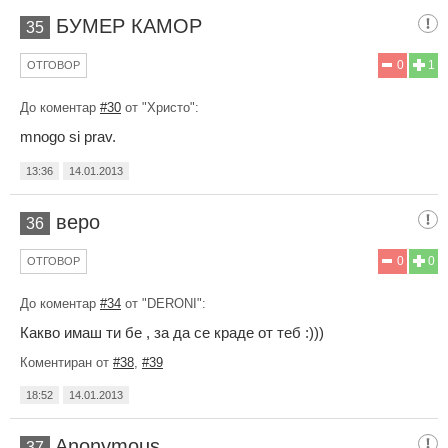
БУМЕР КАМОР
35
0
1
ОТГОВОР
До коментар
#30
от "Христо":
mnogo si prav.
13:36
14.01.2013
веро
36
0
0
ОТГОВОР
До коментар
#34
от "DERONI":
Какво имаш ти бе , за да се краде от теб :)))
Коментиран от
#38
,
#39
18:52
14.01.2013
Anonymous.
37