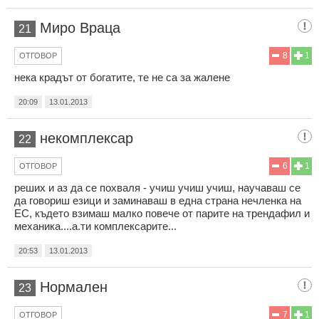
Миро Враца
21
8
1
ОТГОВОР
нека крадът от богатите, те не са за жалене
20:09
13.01.2013
некомплексар
22
6
1
ОТГОВОР
реших и аз да се похваля - учиш учиш учиш, научаваш се
да говориш езици и заминаваш в една страна нечленка на
ЕС, където взимаш малко повече от парите на трендафил и
механика....а.ти комплексарите...
20:53
13.01.2013
Нормален
23
7
1
ОТГОВОР