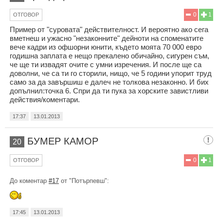
0
1
ОТГОВОР
Пример от "суровата" действителност. И вероятно ако сега
вметнеш и ужасно "незаконните" дейноти на споменатите
вече кадри из офшорни юнити, където моята 70 000 евро
годишна заплата е нещо прекалено обичайно, сигурен съм,
че ще ти извадят очите с умни изречения. И после ще са
доволни, че са ти го сторили, нищо, че 5 години упорит труд
само за да завършиш е далеч не толкова незаконно. И бих
допълнил:точка 6. Спри да ти пука за хорските завистливи
действия/коментари.
17:37
13.01.2013
БУМЕР КАМОР
20
0
1
ОТГОВОР
До коментар
#17
от "Потърпевш":
17:45
13.01.2013