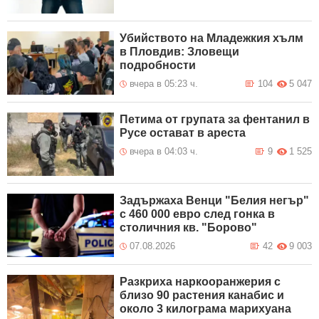
Убийството на Младежкия хълм
в Пловдив: Зловещи
подробности
вчера в 05:23 ч.
104
5 047
Петима от групата за фентанил в
Русе остават в ареста
вчера в 04:03 ч.
9
1 525
Задържаха Венци "Белия негър"
с 460 000 евро след гонка в
столичния кв. "Борово"
07.08.2026
42
9 003
Разкриха наркооранжерия с
близо 90 растения канабис и
около 3 килограма марихуана