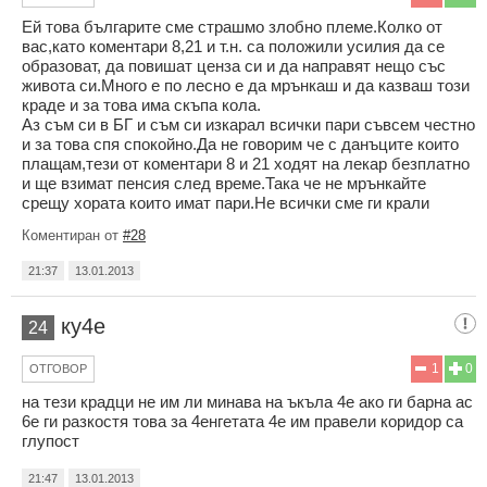
Ей това българите сме страшмо злобно племе.Колко от
вас,като коментари 8,21 и т.н. са положили усилия да се
образоват, да повишат ценза си и да направят нещо със
живота си.Много е по лесно е да мрънкаш и да казваш този
краде и за това има скъпа кола.
Аз съм си в БГ и съм си изкарал всички пари съвсем честно
и за това спя спокойно.Да не говорим че с данъците които
плащам,тези от коментари 8 и 21 ходят на лекар безплатно
и ще взимат пенсия след време.Така че не мрънкайте
срещу хората които имат пари.Не всички сме ги крали
Коментиран от
#28
21:37
13.01.2013
ку4е
24
1
0
ОТГОВОР
на тези крадци не им ли минава на ъкъла 4е ако ги барна ас
6е ги разкостя това за 4енгетата 4е им правели коридор са
глупост
21:47
13.01.2013