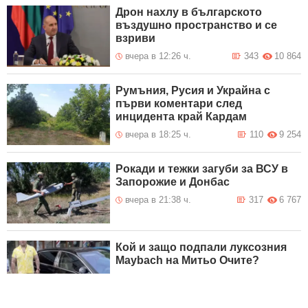
Дрон нахлу в българското
въздушно пространство и се
взриви
вчера в 12:26 ч.
343
10 864
Румъния, Русия и Украйна с
първи коментари след
инцидента край Кардам
вчера в 18:25 ч.
110
9 254
Рокади и тежки загуби за ВСУ в
Запорожие и Донбас
вчера в 21:38 ч.
317
6 767
Кой и защо подпали луксозния
Maybach на Митьо Очите?
вчера в 13:43 ч.
32
5 830