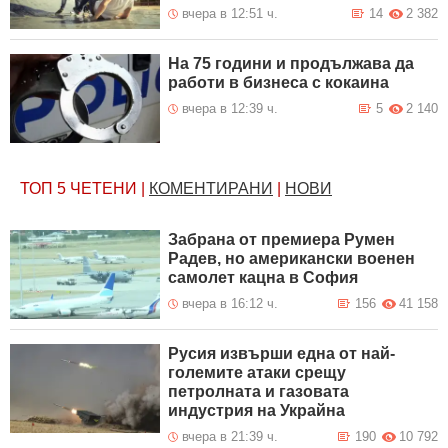
вчера в 12:51 ч.
14
2 382
На 75 години и продължава да
работи в бизнеса с кокаина
вчера в 12:39 ч.
5
2 140
ТОП 5
ЧЕТЕНИ
|
КОМЕНТИРАНИ
|
НОВИ
Забрана от премиера Румен
Радев, но американски военен
самолет кацна в София
вчера в 16:12 ч.
156
41 158
Русия извърши една от най-
големите атаки срещу
петролната и газовата
индустрия на Украйна
вчера в 21:39 ч.
190
10 792