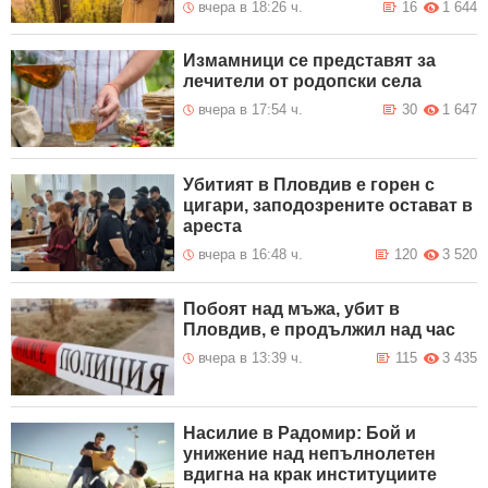
вчера в 18:26 ч.
16
1 644
Измамници се представят за
лечители от родопски села
вчера в 17:54 ч.
30
1 647
Убитият в Пловдив е горен с
цигари, заподозрените остават в
ареста
вчера в 16:48 ч.
120
3 520
Побоят над мъжа, убит в
Пловдив, е продължил над час
вчера в 13:39 ч.
115
3 435
Насилие в Радомир: Бой и
унижение над непълнолетен
вдигна на крак институциите