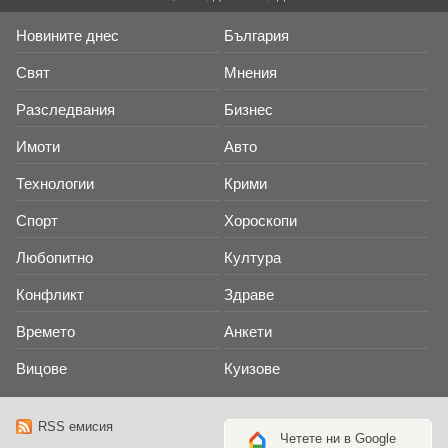
Новините днес
България
Свят
Мнения
Разследвания
Бизнес
Имоти
Авто
Технологии
Крими
Спорт
Хороскопи
Любопитно
Култура
Конфликт
Здраве
Времето
Анкети
Вицове
Куизове
RSS емисия
Четете ни в Google