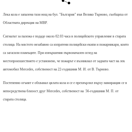
Лека кола е запалена тази нощ на бул. "България" във Велико Търново, съобщиха от
Областната дирекция на МВР.
Сигналът за палежа е подаде около 02.03 часа в полицейското управление в старата
столица. На мястото незабавно са изпратени полицейски екипи и пожарникари, които
са загасили пламъците. При извършения първоначален оглед на
местопроизшествието е установено, че пожарът е възникнал от задната част на лек
автомобил Mercedes, собственост на 22-годишния М. И. от В. Търново.
Постепенно огънят е обхванал цялата кола и се е прехвърлил върху намиращия се в
непосредствена близост друг Mercedes, собственост на 56-годишния М. П. от
старата столица.