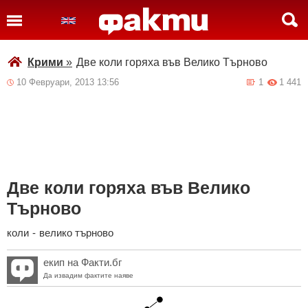
Крими
»
Две коли горяха във Велико Търново
10 Февруари, 2013 13:56
1
1 441
Две коли горяха във Велико
Търново
коли
-
велико търново
екип на Факти.бг
Да извадим фактите наяве