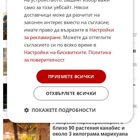
само за този уебсайт. Някои
доставчици може да разчитат на
Убийството на Младежкия хълм
в Пловдив: Зловещи
законен интерес вместо на съгласие;
подробности
имате право да възразите в
Настройки
днес в 05:23 ч.
76
3 607
за рекламиране
. Можете да оттеглите
съгласието си по всяко време в
Петима от групата за фентанил в
Настройки на бисквитките
.
Политика
Русе остават в ареста
за поверителност
днес в 04:03 ч.
8
1 135
ПРИЕМЕТЕ ВСИЧКИ
Задържаха Венци "Белия негър"
с 460 000 евро след гонка в
ОТХВЪРЛЕТЕ ВСИЧКИ
столичния кв. "Борово"
вчера в 23:10 ч.
37
6 886
ПОКАЖЕТЕ ПОДРОБНОСТИ
Разкриха наркооранжерия с
близо 90 растения канабис и
около 3 килограма марихуана