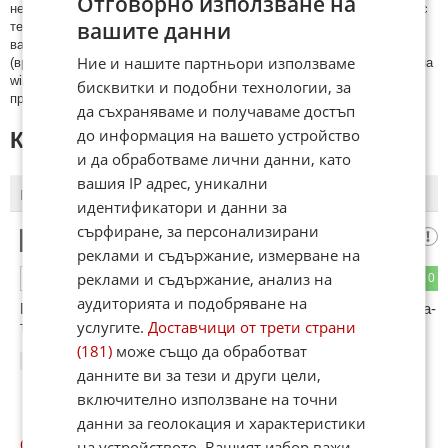
Отговорно използване на
нeцeнзурни изрaзи, лични oбиди и нaпaдки, зaплaхи; нямaт връзкa c
вашите данни
тeмaтa; нaпиcaни са изцялo нa eзик, рaзличeн oт бългaрcки, което
важи и за потребителското име. Коментари публикувани с линкове
Ние и нашите партньори използваме
(връзки, url) към други сайтове и външни източници, с изключение на
wikipedia.org, mobile.bg, imot.bg, zaplata.bg, bazar.bg ще бъдат
бисквитки и подобни технологии, за
премахнати.
да съхраняваме и получаваме достъп
до информация на вашето устройство
КОМЕНТАРИ КЪМ СТАТИЯТА
и да обработваме лични данни, като
вашия IP адрес, уникални
ПОСЛЕДНИ
ПЪРВИ
идентификатори и данни за
сърфиране, за персонализирани
diadkata
1
реклами и съдържание, измерване на
реклами и съдържание, анализ на
0
0
ОТГОВОР
аудиторията и подобряване на
Пак магариите на Позитано 20. Също като миналата година-
услугите.
Доставчици от трети страни
трябва да се нагнетява постянно напрежение.
(181)
може също да обработват
14:39
10.02.2013
данните ви за тези и други цели,
включително използване на точни
данни за геолокация и характеристики
на устройството. Вашият избор важи
ОЩЕ
НОВИНИ ОТ КРИМИ