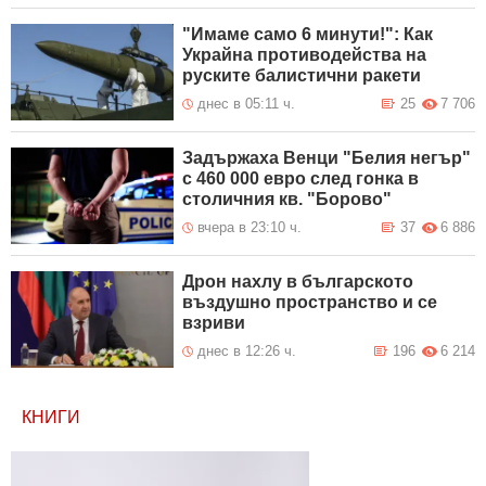
"Имаме само 6 минути!": Как
Украйна противодейства на
руските балистични ракети
днес в 05:11 ч.
25
7 706
Задържаха Венци "Белия негър"
с 460 000 евро след гонка в
столичния кв. "Борово"
вчера в 23:10 ч.
37
6 886
Дрон нахлу в българското
въздушно пространство и се
взриви
днес в 12:26 ч.
196
6 214
КНИГИ