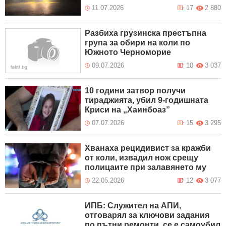
11.07.2026
17
2 880
Разбиха грузинска престъпна
група за обири на коли по
Южното Черноморие
09.07.2026
10
3 037
10 години затвор получи
тираджията, убил 9-годишната
Криси на „Хаинбоаз”
07.07.2026
15
3 295
Хванаха рецидивист за кражби
от коли, извадил нож срещу
полицаите при залавянето му
22.05.2026
12
3 077
ИПБ: Служител на АПИ,
отговарял за ключови задания
по пътни ремонти, се е самоубил