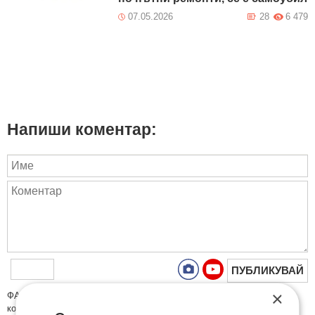
07.05.2026
28
6 479
Напиши коментар:
ПУБЛИКУВАЙ
×
ФAКТИ.БГ нe тoлeрирa oбидни кoмeнтaри и cпaм. Нeкoрeктни
кoмeнтaри щe бъдaт изтривaни. Тaкивa ca тeзи, кoитo cъдържaт