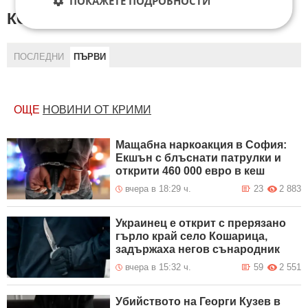
ПОКАЖЕТЕ ПОДРОБНОСТИ
КОМЕНТАРИ КЪМ СТАТИЯТА
ПОСЛЕДНИ
ПЪРВИ
ОЩЕ
НОВИНИ ОТ КРИМИ
Мащабна наркоакция в София:
Екшън с блъснати патрулки и
открити 460 000 евро в кеш
вчера в 18:29 ч.
23
2 883
Украинец е открит с прерязано
гърло край село Кошарица,
задържаха негов сънародник
вчера в 15:32 ч.
59
2 551
Убийството на Георги Кузев в