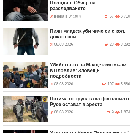
Пловдив: Обзор на
разследването
вчера в 04:30 ч.
67
3 710
Пиян младеж уби чичо си с кол,
докато спи
08.08.2026
23
3 292
Убийството на Младежкия хълм
в Пловдив: Зловещи
подробности
08.08.2026
107
5 886
Петима от групата за фентанил в
Русе остават в ареста
08.08.2026
9
1 874
Задържаха Венци "Белия негър"