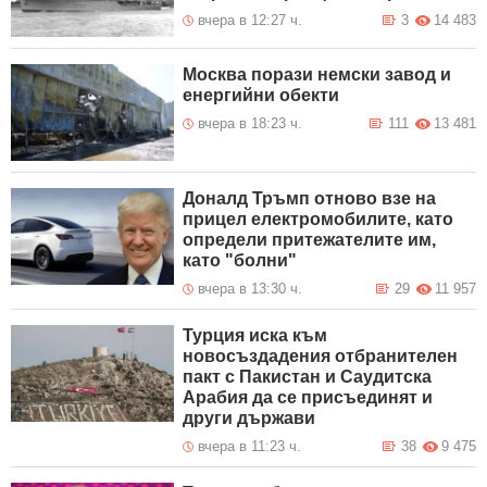
вчера в 12:27 ч.
3
14 483
Москва порази немски завод и
енергийни обекти
вчера в 18:23 ч.
111
13 481
Доналд Тръмп отново взе на
прицел електромобилите, като
определи притежателите им,
като "болни"
вчера в 13:30 ч.
29
11 957
Турция иска към
новосъздадения отбранителен
пакт с Пакистан и Саудитска
Арабия да се присъединят и
други държави
вчера в 11:23 ч.
38
9 475