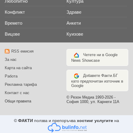
Любопитно
Култура
Конфликт
Здраве
Времето
Анкети
Вицове
Куизове
RSS емисия
Четете ни в Google
За нас
News Showcase
Карта на сайта
Добавете Факти.БГ
Работа
като предпочитан източник в
Рекламна тарифа
Google
Контакт с нас
© Резон Медиа 1993-2026 -
Общи правила
София 1000, ул. Карнеги 11А
©
ФАКТИ
ползва и препоръчва
хостинг услугите
на