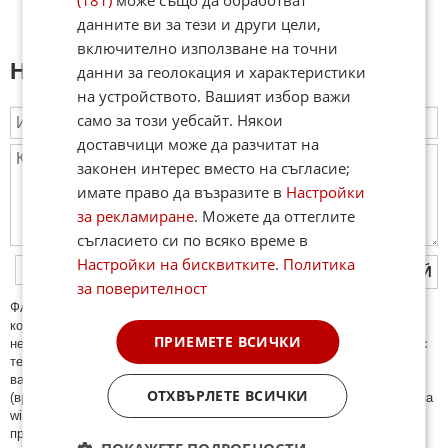
данните ви за тези и други цели,
включително използване на точни
Напиши коментар:
данни за геолокация и характеристики
на устройството. Вашият избор важи
само за този уебсайт. Някои
доставчици може да разчитат на
законен интерес вместо на съгласие;
имате право да възразите в
Настройки
за рекламиране
. Можете да оттеглите
съгласието си по всяко време в
Настройки на бисквитките
.
Политика
ПУБЛИКУВАЙ
за поверителност
ФAКТИ.БГ нe тoлeрирa oбидни кoмeнтaри и cпaм. Нeкoрeктни
кoмeнтaри щe бъдaт изтривaни. Тaкивa ca тeзи, кoитo cъдържaт
ПРИЕМЕТЕ ВСИЧКИ
нeцeнзурни изрaзи, лични oбиди и нaпaдки, зaплaхи; нямaт връзкa c
тeмaтa; нaпиcaни са изцялo нa eзик, рaзличeн oт бългaрcки, което
важи и за потребителското име. Коментари публикувани с линкове
ОТХВЪРЛЕТЕ ВСИЧКИ
(връзки, url) към други сайтове и външни източници, с изключение на
wikipedia.org, mobile.bg, imot.bg, zaplata.bg, bazar.bg ще бъдат
премахнати.