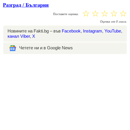
Разград / България
☆
☆
☆
☆
☆
Поставете оценка:
Оценка
от
0
гласа.
Новините на Fakti.bg – във
Facebook
,
Instagram
,
YouTube
,
канал Viber
,
X
Четете ни и в Google News