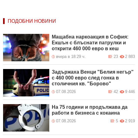
ПОДОБНИ НОВИНИ
Мащабна наркоакция в София:
Екшън с блъснати патрулки и
открити 460 000 евро в кеш
вчера в 18:29 ч.
23
2 883
Задържаха Венци "Белия негър"
с 460 000 евро след гонка в
столичния кв. "Борово"
07.08.2026
42
9 446
На 75 години и продължава да
работи в бизнеса с кокаина
07.08.2026
5
2 919