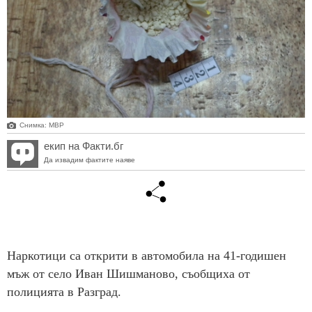
Снимка: МВР
екип на Факти.бг
Да извадим фактите наяве
Наркотици са открити в автомобила на 41-годишен
мъж от село Иван Шишманово, съобщиха от
полицията в Разград.