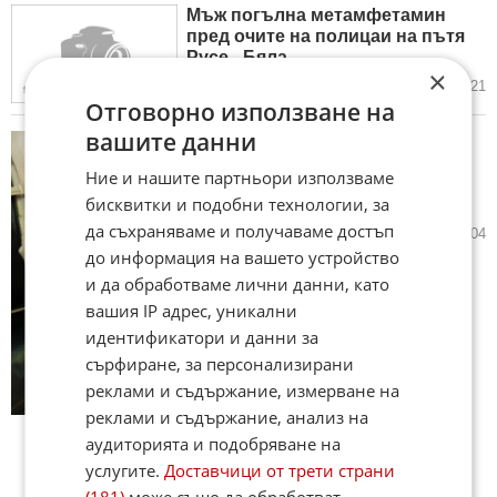
Мъж погълна метамфетамин
пред очите на полицаи на пътя
Русе - Бяла
×
03.08.2026
15
3 921
Отговорно използване на
вашите данни
Петима задържани при две
полицейски операции за
Ние и нашите партньори използваме
престъпления, свързани с
бисквитки и подобни технологии, за
наркотици
да съхраняваме и получаваме достъп
31.07.2026
8
2 504
до информация на вашето устройство
и да обработваме лични данни, като
вашия IP адрес, уникални
идентификатори и данни за
сърфиране, за персонализирани
реклами и съдържание, измерване на
реклами и съдържание, анализ на
аудиторията и подобряване на
услугите.
Доставчици от трети страни
(181)
може също да обработват