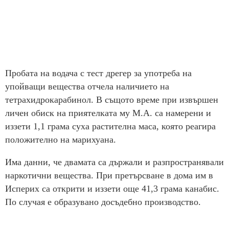
Пробата на водача с тест дрегер за употреба на
упойващи вещества отчела наличието на
тетрахидрокарабинол. В същото време при извършен
личен обиск на приятелката му М.А. са намерени и
иззети 1,1 грама суха растителна маса, която реагира
положително на марихуана.
Има данни, че двамата са държали и разпространявали
наркотични вещества. При претърсване в дома им в
Исперих са открити и иззети още 41,3 грама канабис.
По случая е образувано досъдебно производство.