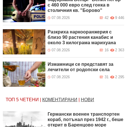
с 460 000 евро след гонка в
столичния кв. "Борово"
07.08.2026
42
9 446
Разкриха наркооранжерия с
близо 90 растения канабис и
около 3 килограма марихуана
07.08.2026
16
2 363
Измамници се представят за
лечители от родопски села
07.08.2026
31
2 295
ТОП 5
ЧЕТЕНИ
|
КОМЕНТИРАНИ
|
НОВИ
Германски военен транспортен
кораб, потънал през 1942 г., беше
открит в Баренцово море