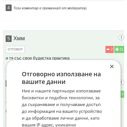
4
Този коментар е премахнат от модератор.
Хмм
5
2
11
ОТГОВОР
и тя със своя будистка практика
×
15:04
11.04.2026
Отговорно използване на
вашите данни
Нина Добрев
6
Ние и нашите партньори използваме
4
10
ОТГОВОР
бисквитки и подобни технологии, за
тоз да не е сменил пола та Нина Добрев
да съхраняваме и получаваме достъп
до информация на вашето устройство
Коментиран от
#13
,
#16
и да обработваме лични данни, като
15:19
11.04.2026
вашия IP адрес, уникални