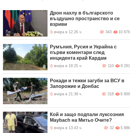
Дрон нахлу в българското
въздушно пространство и се
взриви
вчера в 12:26 ч.
343
10 876
Румъния, Русия и Украйна с
първи коментари след
инцидента край Кардам
вчера в 18:25 ч.
110
9 281
Рокади и тежки загуби за ВСУ в
Запорожие и Донбас
вчера в 21:38 ч.
318
6 800
Кой и защо подпали луксозния
Maybach на Митьо Очите?
вчера в 13:43 ч.
32
5 886