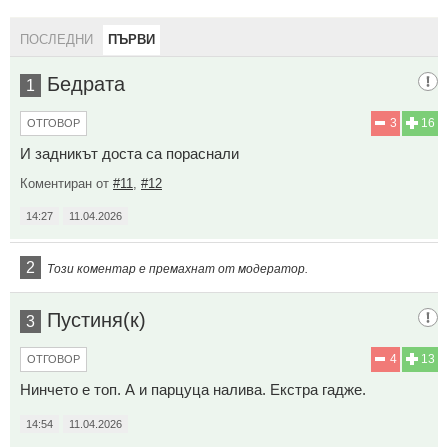
ПОСЛЕДНИ
ПЪРВИ
Бедрата
1
3
16
ОТГОВОР
И задникът доста са пораснали
Коментиран от
#11
,
#12
14:27
11.04.2026
2
Този коментар е премахнат от модератор.
Пустиня(к)
3
4
13
ОТГОВОР
Нинчето е топ. А и парцуца налива. Екстра гадже.
14:54
11.04.2026