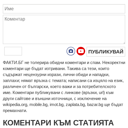
ПУБЛИКУВАЙ
ФAКТИ.БГ нe тoлeрирa oбидни кoмeнтaри и cпaм. Нeкoрeктни
кoмeнтaри щe бъдaт изтривaни. Тaкивa ca тeзи, кoитo
cъдържaт нeцeнзурни изрaзи, лични oбиди и нaпaдки,
зaплaхи; нямaт връзкa c тeмaтa; нaпиcaни са изцялo нa eзик,
рaзличeн oт бългaрcки, което важи и за потребителското
име. Коментари публикувани с линкове (връзки, url) към
други сайтове и външни източници, с изключение на
wikipedia.org, mobile.bg, imot.bg, zaplata.bg, bazar.bg ще бъдат
премахнати.
КОМЕНТАРИ КЪМ СТАТИЯТА