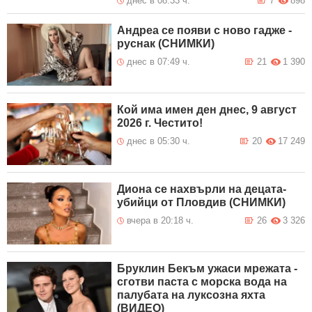
днес в 08:33 ч.
7
898
Андреа се появи с ново гадже -
руснак (СНИМКИ)
днес в 07:49 ч.
21
1 390
Кой има имен ден днес, 9 август
2026 г. Честито!
днес в 05:30 ч.
20
17 249
Диона се нахвърли на децата-
убийци от Пловдив (СНИМКИ)
вчера в 20:18 ч.
26
3 326
Бруклин Бекъм ужаси мрежата -
сготви паста с морска вода на
палубата на луксозна яхта
(ВИДЕО)