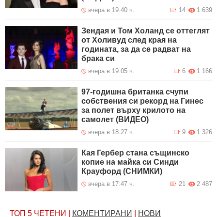
вчера в 19:40 ч.
14
1 639
Зендая и Том Холанд се оттеглят
от Холивуд след края на
годината, за да се радват на
брака си
вчера в 19:05 ч.
6
1 166
97-годишна британка счупи
собствения си рекорд на Гинес
за полет върху крилото на
самолет (ВИДЕО)
вчера в 18:27 ч.
9
1 326
Кая Гербер стана същинско
копие на майка си Синди
Крауфорд (СНИМКИ)
вчера в 17:47 ч.
21
2 487
ТОП 5
ЧЕТЕНИ
|
КОМЕНТИРАНИ
|
НОВИ