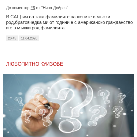
До коментар
#6
от "Нина Добрев":
В САЩ им са така фамилиите на жените в мъжки
род,братовчедка ми от години е с американско гражданство
и е в мъжки род фамилията.
20:45
11.04.2026
ЛЮБОПИТНО КУИЗОВЕ