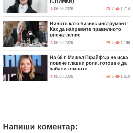
(СНИМКИ)
06.08.2026
7
1 714
Виното като бизнес инструмент:
Как да направите правилното
впечатление
06.08.2026
5
1 199
На 68 г. Мишел Пфайфър не иска
повече главни роли, готова е да
забави темпото
05.08.2026
6
1 610
Напиши коментар: