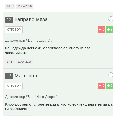
16:57
11.04.2026
направо мяза
12
0
8
ОТГОВОР
До коментар
#1
от "Бедрата":
на надежда неински, сбабичоса се много бързо
завалийката.
17:37
11.04.2026
Ма това е
13
0
6
ОТГОВОР
До коментар
#6
от "Нина Добрев":
Киро Добрев от столетницата, малко есктеншъни и няма да
ги различиш.