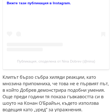
Вижте тази публикация в Instagram.
Публикация, споделена от Nina Dobrev (@nina)
Клипът бързо събра хиляди реакции, като
мнозина припомниха, че това не е първият път,
в който Добрев демонстрира подобни умения.
Още преди години тя показа гъвкавостта си в
шоуто на Конан О’Брайън, където използва
водещия като „уред“ за упражнения.