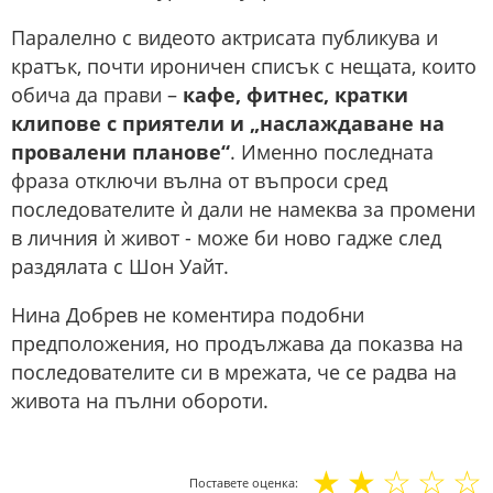
Паралелно с видеото актрисата публикува и
кратък, почти ироничен списък с нещата, които
обича да прави –
кафе, фитнес, кратки
клипове с приятели и „наслаждаване на
провалени планове“
. Именно последната
фраза отключи вълна от въпроси сред
последователите ѝ дали не намеква за промени
в личния ѝ живот - може би ново гадже след
раздялата с Шон Уайт.
Нина Добрев не коментира подобни
предположения, но продължава да показва на
последователите си в мрежата, че се радва на
живота на пълни обороти.
☆
☆
☆
☆
☆
Поставете оценка: