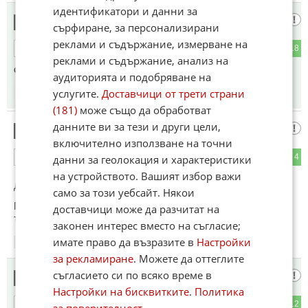
идентификатори и данни за
Клипът бързо събра хиляди
7
сърфиране, за персонализирани
реклами и съдържание, измерване на
1
18
ОТГОВОР
реклами и съдържание, анализ на
скучаещи лапнишарани
аудиторията и подобряване на
услугите.
Доставчици от трети страни
15:20
11.04.2026
(181)
може също да обработват
данните ви за тези и други цели,
Че що
8
включително използване на точни
1
4
данни за геолокация и характеристики
ОТГОВОР
на устройството. Вашият избор важи
До коментар
#4
от "Сталин":
само за този уебсайт. Някои
Пък трябва да го контролира? За жените е ок. да правят
доставчици може да разчитат на
това!
законен интерес вместо на съгласие;
имате право да възразите в
Настройки
15:29
11.04.2026
за рекламиране
. Можете да оттеглите
съгласието си по всяко време в
хахх
9
Настройки на бисквитките
.
Политика
1
12
ОТГОВОР
за поверителност