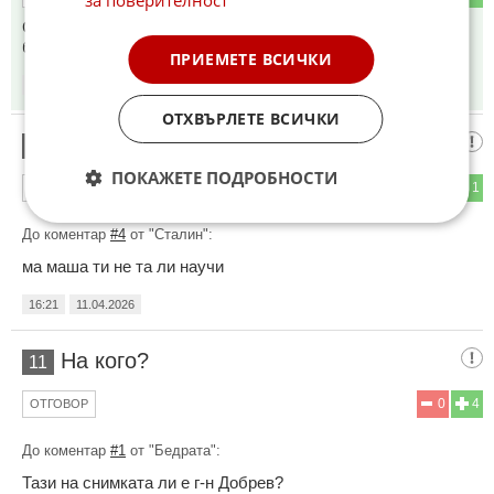
Сигурно след втората чаша неможе се запре и върти за
бело
ПРИЕМЕТЕ ВСИЧКИ
16:03
11.04.2026
ОТХВЪРЛЕТЕ ВСИЧКИ
шо ве
10
ПОКАЖЕТЕ ПОДРОБНОСТИ
0
1
ОТГОВОР
До коментар
#4
от "Сталин":
ма маша ти не та ли научи
16:21
11.04.2026
На кого?
11
0
4
ОТГОВОР
До коментар
#1
от "Бедрата":
Тази на снимката ли е г-н Добрев?