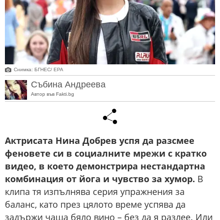
Снимка: БГНЕС/ EPA
Събина Андреева
Автор във Fakti.bg
Актрисата Нина Добрев успя да разсмее
феновете си в социалните мрежи с кратко
видео, в което демонстрира нестандартна
комбинация от йога и чувство за хумор.
В
клипа тя изпълнява серия упражнения за
баланс, като през цялото време успява да
задържи чаша бяло вино – без да я разлее. Или