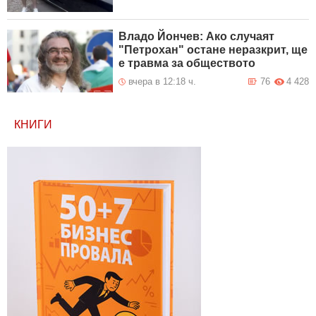
Владо Йончев: Ако случаят
"Петрохан" остане неразкрит, ще
е травма за обществото
вчера в 12:18 ч.
76
4 428
КНИГИ