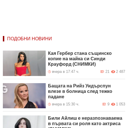
ПОДОБНИ НОВИНИ
Кая Гербер стана същинско
копие на майка си Синди
Крауфорд (СНИМКИ)
вчера в 17:47 ч.
21
2 487
Бащата на Рийз Уидърспун
влезе в болница след тежко
падане
вчера в 15:30 ч.
9
1 053
Били Айлиш е неразпознаваема
в първата си роля като актриса