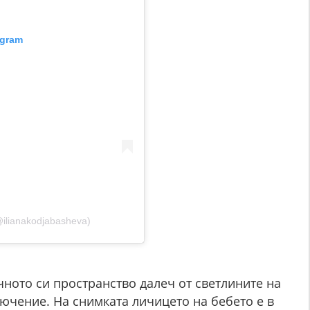
agram
@ilianakodjabasheva)
чното си пространство далеч от светлините на
ючение. На снимката личицето на бебето е в