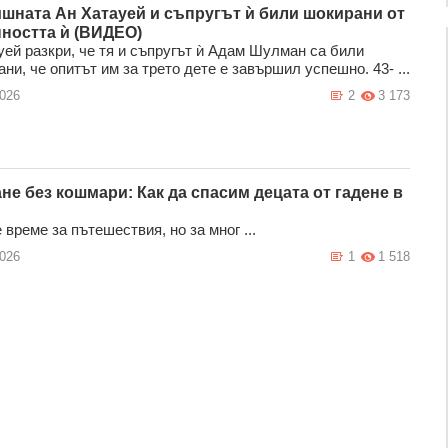
ишната Ан Хатауей и съпругът ѝ били шокирани от
ността ѝ (ВИДЕО)
уей разкри, че тя и съпругът ѝ Адам Шулман са били
ни, че опитът им за трето дете е завършил успешно. 43- ...
2026
2
3 173
не без кошмари: Как да спасим децата от гадене в
 време за пътешествия, но за мног ...
2026
1
1 518