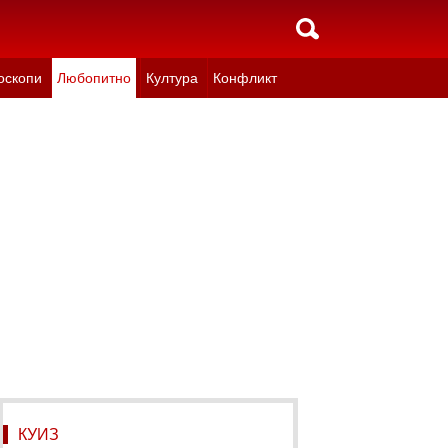
оскопи
Любопитно
Култура
Конфликт
КУИЗ