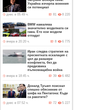
Украйна изчерпа военния
си потенциал
днес в 05:49 ч.
81
8 220
BMW намалява
значително моделната си
гама. Ето кои модели
отпадат
вчера в 20:20 ч.
8
6 775
Иран следва стратегия на
пресметната ескалация с
цел да разшири
конфликта, без да
предизвика
пълномащабна война
вчера в 18:45 ч.
39
6 482
Доналд Тръмп поискал
спешно обяснение от
шефа на Пентагона: Къде
са ракетите?
днес в 07:52 ч.
72
5 227