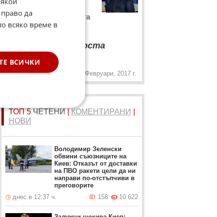
Някои
Димитров с първи
 право да
впечатления от родината
по всяко време в
му
“
В България е доста
„
студено
ТЕ ВСИЧКИ
7 Февруари, 2017 г.
ТОП 5
ЧЕТЕНИ
|
КОМЕНТИРАНИ
|
НОВИ
Володимир Зеленски
обвини съюзниците на
Киев: Отказът от доставки
на ПВО ракети цели да ни
направи по-отстъпчиви в
преговорите
днес в 12:37 ч.
158
10 622
Залужни шокира Киев: