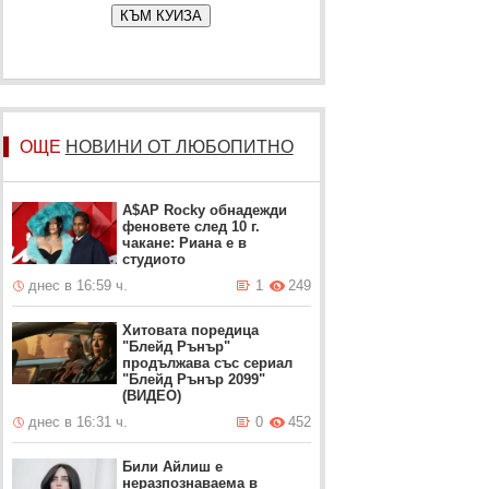
КЪМ КУИЗА
ОЩЕ
НОВИНИ ОТ ЛЮБОПИТНО
A$AP Rocky обнадежди
феновете след 10 г.
чакане: Риана е в
студиото
днес в 16:59 ч.
1
249
Хитовата поредица
"Блейд Рънър"
продължава със сериал
"Блейд Рънър 2099"
(ВИДЕО)
днес в 16:31 ч.
0
452
Били Айлиш е
неразпознаваема в