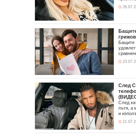
26.07.
Бащите
грижов
Бащите 
удовлет
сравнени
23.07.
След С
телефо
(ВИДЕО
След ка
пътя, а
и използ
21.07.