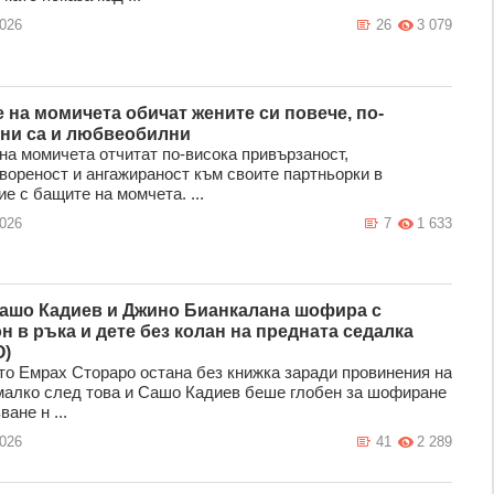
2026
26
3 079
 на момичета обичат жените си повече, по-
ни са и любвеобилни
на момичета отчитат по-висока привързаност,
вореност и ангажираност към своите партньорки в
е с бащите на момчета. ...
2026
7
1 633
ашо Кадиев и Джино Бианкалана шофира с
н в ръка и дете без колан на предната седалка
)
то Емрах Стораро остана без книжка заради провинения на
 малко след това и Сашо Кадиев беше глобен за шофиране
ване н ...
2026
41
2 289