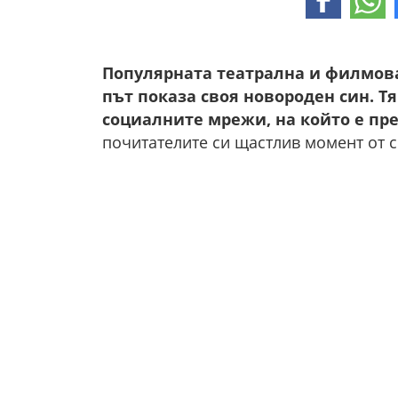
Популярната театрална и филмов
път показа своя новороден син. Т
социалните мрежи, на който е пр
почитателите си щастлив момент от 