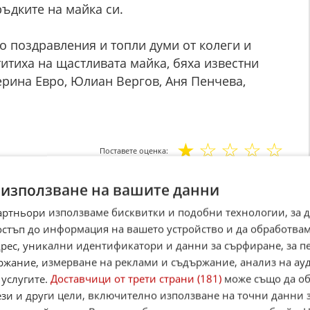
ъдките на майка си.
 поздравления и топли думи от колеги и
титиха на щастливата майка, бяха известни
ерина Евро, Юлиан Вергов, Аня Пенчева,
☆
☆
☆
☆
☆
Поставете оценка:
Оценка
1.6
от
7
гласа.
 използване на вашите данни
,
Instagram
,
YouTube
,
канал Viber
,
X
артньори използваме бисквитки и подобни технологии, за 
case
остъп до информация на вашето устройство и да обработва
адрес, уникални идентификатори и данни за сърфиране, за 
Alerts
ржание, измерване на реклами и съдържание, анализ на ау
 услугите.
Доставчици от трети страни (181)
може също да об
итан източник в Google
ези и други цели, включително използване на точни данни 