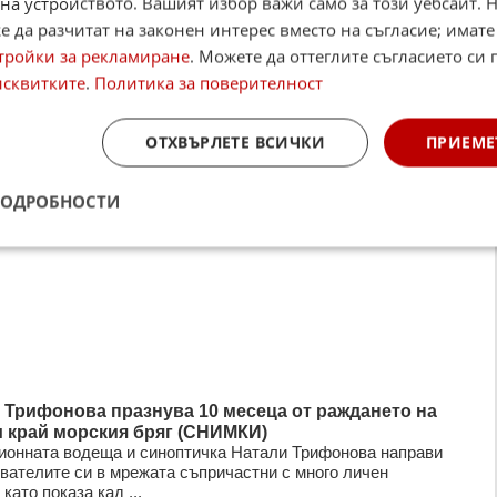
на устройството. Вашият избор важи само за този уебсайт. 
 да разчитат на законен интерес вместо на съгласие; имате
тройки за рекламиране
. Можете да оттеглите съгласието си 
исквитките
.
Политика за поверителност
ОТХВЪРЛЕТЕ ВСИЧКИ
ПРИЕМЕ
ПОДРОБНОСТИ
 Трифонова празнува 10 месеца от раждането на
и край морския бряг (СНИМКИ)
ионната водеща и синоптичка Натали Трифонова направи
вателите си в мрежата съпричастни с много личен
 като показа кад ...