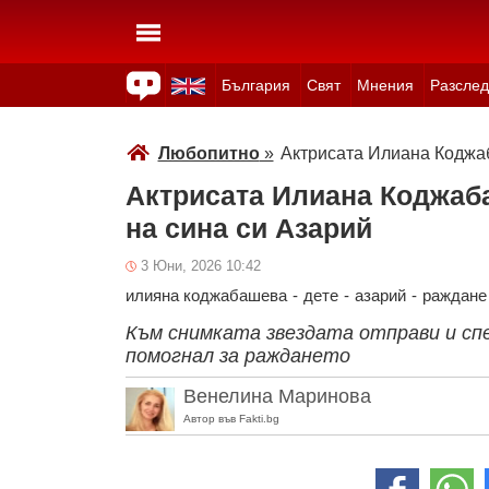
България
Свят
Мнения
Разслед
Здраве
Времето
Анкети
Вицове
Куизове
Любопитно
»
Актрисата Илиана Коджа
Актрисата Илиана Коджа
на сина си Азарий
3 Юни, 2026 10:42
илияна коджабашева
-
дете
-
азарий
-
раждане
Към снимката звездата отправи и сп
помогнал за ражданетo
Венелина Маринова
Автор във Fakti.bg