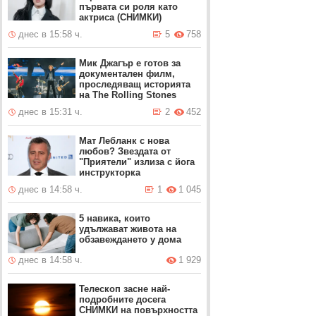
първата си роля като
актриса (СНИМКИ)
днес в 15:58 ч.
5
758
Мик Джагър е готов за
документален филм,
проследяващ историята
на The Rolling Stones
днес в 15:31 ч.
2
452
Мат Лебланк с нова
любов? Звездата от
"Приятели" излиза с йога
инструкторка
днес в 14:58 ч.
1
1 045
5 навика, които
удължават живота на
обзавеждането у дома
днес в 14:58 ч.
1 929
Телескоп засне най-
подробните досега
СНИМКИ на повърхността