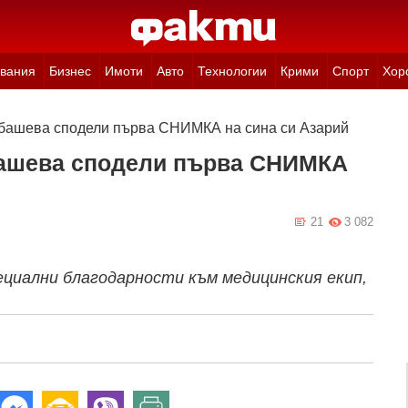
вания
Бизнес
Имоти
Авто
Технологии
Крими
Спорт
Хор
башева сподели първа СНИМКА на сина си Азарий
башева сподели първа СНИМКА
21
3 082
ециални благодарности към медицинския екип,