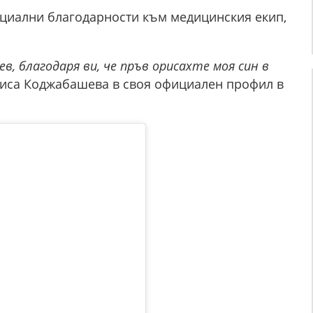
ециални благодарности към медицинския екип,
ев, благодаря ви, че пръв орисахте моя син в
писа Коджабашева в своя официален профил в