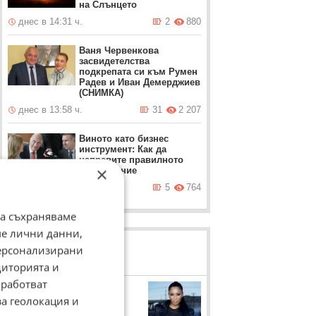
на Слънцето
днес в 14:31 ч.
2
880
Ваня Червенкова
засвидетелства
подкрепата си към Румен
Радев и Иван Демерджиев
(СНИМКА)
днес в 13:58 ч.
31
2 207
Виното като бизнес
инструмент: Как да
направите правилното
×
впечатление
днес в 13:43 ч.
5
764
да съхраняваме
ме лични данни,
персонализирани
ЛОВЦИ НА БИСЕРИ
диторията и
работват
Никол Шерцингер
за геолокация и
Любимата на Григор