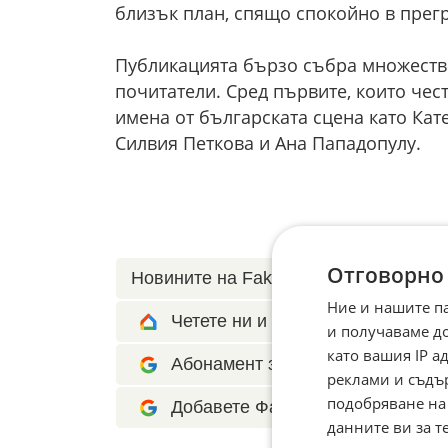
близък план, спящо спокойно в прегр
Публикацията бързо събра множество
почитатели. Сред първите, които чес
имена от българската сцена като Кат
Силвия Петкова и Ана Пападопулу.
Отговорно
Новините на Fakti.bg – във
Facebook
Ние и нашите п
Четете ни и в Google News Show
и получаваме д
като вашия IP 
Абонамент за Факти.БГ в Google 
реклами и съдъ
подобряване на
Добавете Факти.БГ като предпоч
данните ви за т