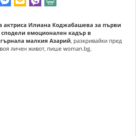
а актриса Илиана Коджабашева за първи
я сподели емоционален кадър в
егърнала малкия Азарий
, разкривайки пред
своя личен живот, пише woman.bg.