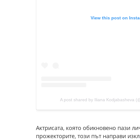
View this post on Inst
A post shared by Iliana Kodjabasheva (
Актрисата, която обикновено пази ли
прожекторите, този път направи изкл