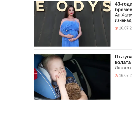
43-год
бремен
Ан Хата
изненада
16.07.
Пътува
колата
Лятото е
16.07.