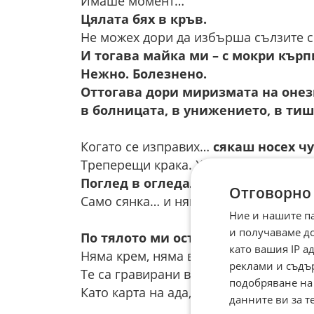
Имаше момент…
Цялата бях в кръв.
Не можех дори да избърша сълзите си
И тогава майка ми – с мокри кърп
Нежно. Болезнено.
Оттогава дори миризмата на онез
в болницата, в унижението, в тиш
Когато се изправих…
сякаш носех чу
Треперещи крака. Хапки, които не мо
Поглед в огледалото — а там вече
Отговорно
Само сянка… и някаква нова жена, ко
Ние и нашите п
и получаваме д
По тялото ми останаха белези. И т
като вашия IP 
Няма крем, няма време, което да ги з
реклами и съдъ
Те са гравирани в кожата ми.
подобряване на
Като карта на ада, през който минах –
данните ви за т