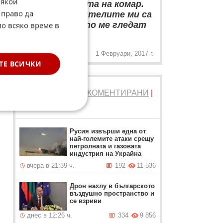
Някои
концентрацията на комар.
 право да
Мисля, че родителите ми са
доволни, когато ме гледат
по всяко време в
„
на сцената
1 Февруари, 2017 г.
ТЕ ВСИЧКИ
ТОП 5
ЧЕТЕНИ
|
КОМЕНТИРАНИ
|
НОВИ
Русия извърши една от
най-големите атаки срещу
петролната и газовата
индустрия на Украйна
вчера в 21:39 ч.
192
11 536
Дрон нахлу в българското
въздушно пространство и
се взриви
днес в 12:26 ч.
334
9 856