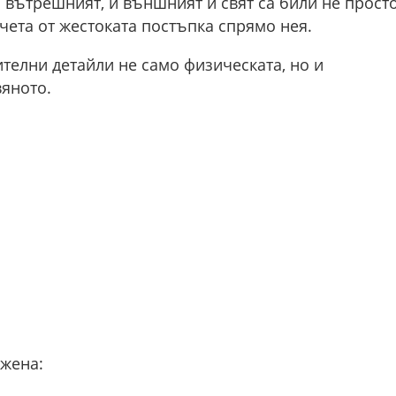
и вътрешният, и външният ѝ свят са били не прост
чета от жестоката постъпка спрямо нея.
телни детайли не само физическата, но и
яното.
 жена: