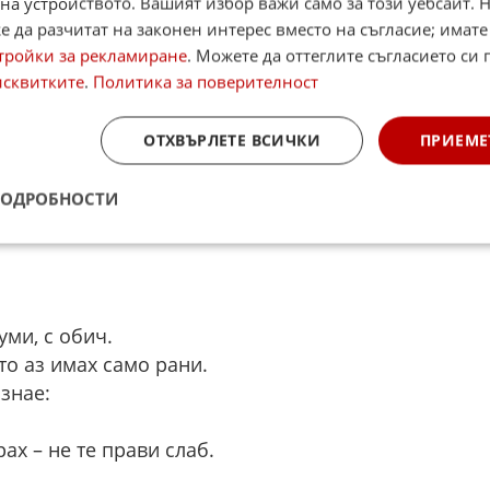
на устройството. Вашият избор важи само за този уебсайт. 
 да разчитат на законен интерес вместо на съгласие; имате
тройки за рекламиране
. Можете да оттеглите съгласието си 
ам всеки ден.
исквитките
.
Политика за поверителност
око.
ОТХВЪРЛЕТЕ ВСИЧКИ
ПРИЕМЕ
е.
 от нулата.
ПОДРОБНОСТИ
 да дишаш.
уми, с обич.
то аз имах само рани.
 знае:
рах – не те прави слаб.