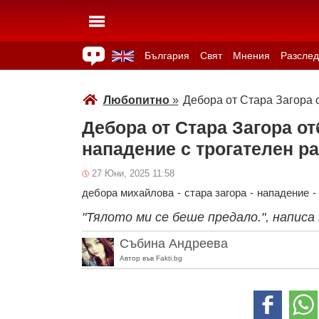
България
Свят
Мнения
Разслед
Здраве
Времето
Анкети
Вицове
Куизове
Любопитно
»
Дебора от Стара Загора 
Дебора от Стара Загора от
нападение с трогателен р
27 Юни, 2025 11:58
дебора михайлова
-
стара загора
-
нападение
-
"Тялото ми се беше предало.", напис
Събина Андреева
Автор във Fakti.bg