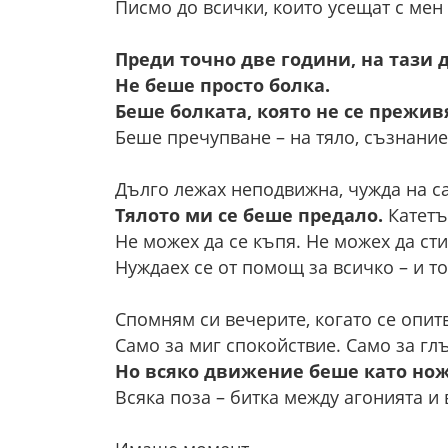
Писмо до всички, които усещат с мен
Преди точно две години, на тази д
Не беше просто болка.
Беше болката, която не се преживя
Беше пречупване – на тяло, съзнание,
Дълго лежах неподвижна, чужда на са
Тялото ми се беше предало.
Катетъ
Не можех да се къпя. Не можех да сти
Нуждаех се от помощ за всичко – и т
Спомням си вечерите, когато се опит
Само за миг спокойствие. Само за глъ
Но всяко движение беше като нож
Всяка поза – битка между агонията и 