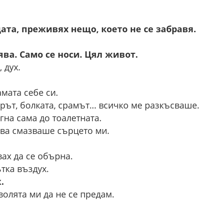
ата, преживях нещо, което не се забравя.
ва. Само се носи. Цял живот.
 дух.
мата себе си.
рът, болката, срамът… всичко ме разкъсваше.
гна сама до тоалетната.
ова смазваше сърцето ми.
вах да се обърна.
тка въздух.
.
волята ми да не се предам.