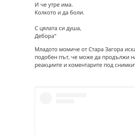
И че утре има.
Колкото и да боли.
С цялата си душа,
Дебора"
Младото момиче от Стара Загора иска
подобен път, че може да продължи на
реакциите и коментарите под снимкит