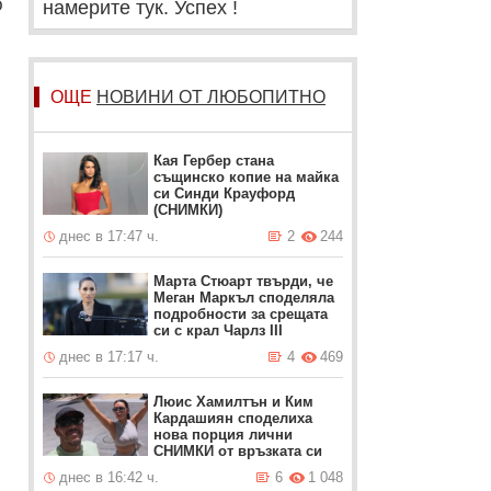
о
намерите тук. Успех !
ОЩЕ
НОВИНИ ОТ ЛЮБОПИТНО
Кая Гербер стана
същинско копие на майка
си Синди Крауфорд
(СНИМКИ)
днес в 17:47 ч.
2
244
Марта Стюарт твърди, че
Меган Маркъл споделяла
подробности за срещата
си с крал Чарлз III
днес в 17:17 ч.
4
469
Люис Хамилтън и Ким
Кардашиян споделиха
нова порция лични
СНИМКИ от връзката си
днес в 16:42 ч.
6
1 048