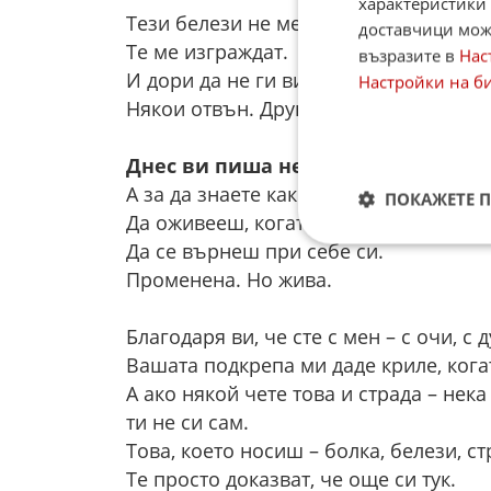
характеристики 
Тези белези не ме срамуват.
доставчици може
Те ме изграждат.
възразите в
Нас
И дори да не ги виждате — аз ги усещ
Настройки на б
Някои отвън. Други — много по-дълб
Днес ви пиша не за да ме съжалит
А за да знаете какво е да се изправиш
ПОКАЖЕТЕ 
Да оживееш, когато нямаш сили дори
Да се върнеш при себе си.
Променена. Но жива.
Благодаря ви, че сте с мен – с очи, с д
Вашата подкрепа ми даде криле, кога
А ако някой чете това и страда – нека
ти не си сам.
Това, което носиш – болка, белези, ст
Те просто доказват, че още си тук.