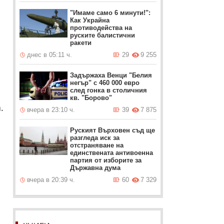
"Имаме само 6 минути!":
Как Украйна
противодейства на
руските балистични
ракети
днес в 05:11 ч.
29
9 255
Задържаха Венци "Белия
негър" с 460 000 евро
след гонка в столичния
кв. "Борово"
.
вчера в 23:10 ч.
39
7 875
Руският Върховен съд ще
разгледа иск за
отстраняване на
единствената антивоенна
партия от изборите за
Държавна дума
вчера в 20:39 ч.
60
7 329