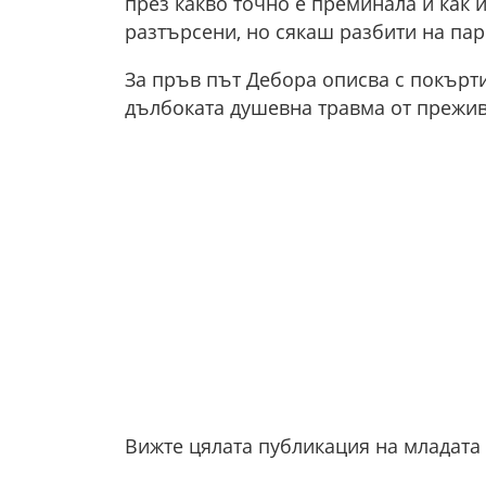
през какво точно е преминала и как 
разтърсени, но сякаш разбити на пар
За пръв път Дебора описва с покърти
дълбоката душевна травма от прежив
Вижте цялата публикация на младата