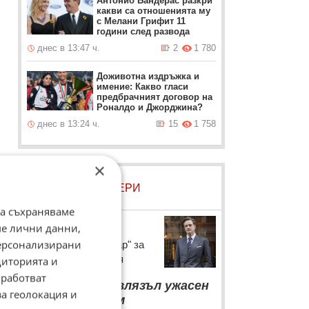
Антонио Бандерас разкри
какви са отношенията му
с Мелани Грифит 11
години след развода
днес в 13:47 ч.
2
1 780
Доживотна издръжка и
имение: Какво гласи
предбрачният договор на
Роналдо и Джорджина?
днес в 13:24 ч.
15
1 758
×
ЛОВЦИ НА БИСЕРИ
да съхраняваме
Колин Фърт
ме лични данни,
персонализирани
Носителят на "Оскар" за
избора на професия
диторията и
работват
“
От мен би излязъл ужасен
за геолокация и
академик. Имам