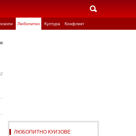
оскопи
Любопитно
Култура
Конфликт
азказ (СНИМКИ)
52
ЛЮБОПИТНО КУИЗОВЕ