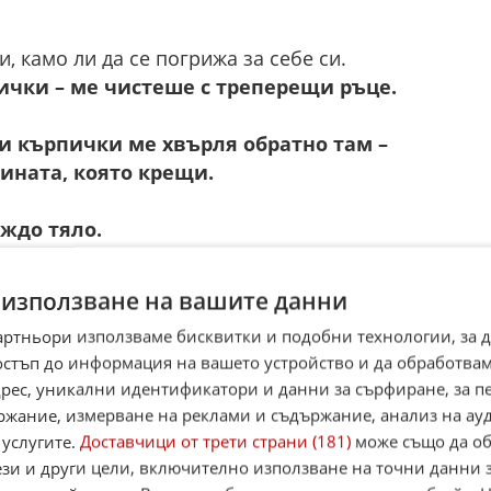
, камо ли да се погрижа за себе си.
ички – ме чистеше с треперещи ръце.
и кърпички ме хвърля обратно там –
ината, която крещи.
ждо тяло.
га да преглътна.
 няма коса, няма предишна мен.
 използване на вашите данни
ято трябваше тепърва да приема.
артньори използваме бисквитки и подобни технологии, за 
остъп до информация на вашето устройство и да обработва
е не избледняват.
адрес, уникални идентификатори и данни за сърфиране, за 
аличи.
ржание, измерване на реклами и съдържание, анализ на ау
 услугите.
Доставчици от трети страни (181)
може също да об
 и оцелявах.
ези и други цели, включително използване на точни данни 