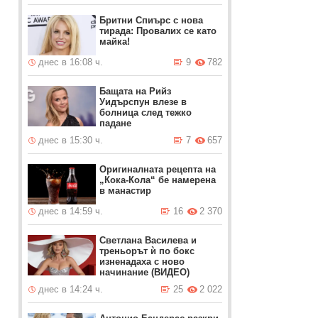
Бритни Спиърс с нова
тирада: Провалих се като
майка!
днес в 16:08 ч.
9
782
Бащата на Рийз
Уидърспун влезе в
болница след тежко
падане
днес в 15:30 ч.
7
657
Оригиналната рецепта на
„Кока-Кола“ бе намерена
в манастир
днес в 14:59 ч.
16
2 370
Светлана Василева и
треньорът ѝ по бокс
изненадаха с ново
начинание (ВИДЕО)
днес в 14:24 ч.
25
2 022