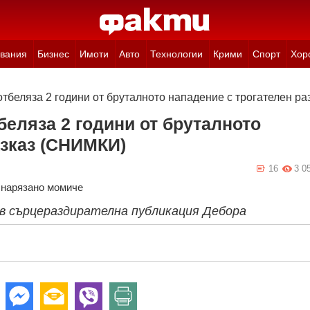
вания
Бизнес
Имоти
Авто
Технологии
Крими
Спорт
Хор
отбеляза 2 години от бруталното нападение с трогателен р
беляза 2 години от бруталното
азказ (СНИМКИ)
16
3 0
нарязано момиче
а в сърцераздирателна публикация Дебора