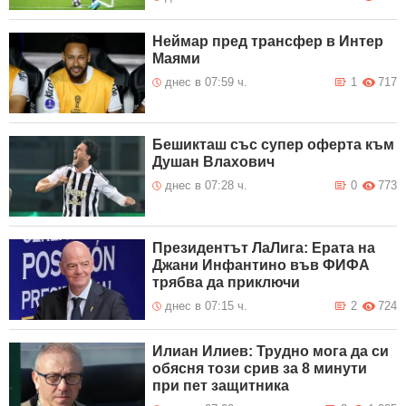
Неймар пред трансфер в Интер
Маями
днес в 07:59 ч.
1
717
Бешикташ със супер оферта към
Душан Влахович
днес в 07:28 ч.
0
773
Президентът ЛаЛига: Ерата на
Джани Инфантино във ФИФА
трябва да приключи
днес в 07:15 ч.
2
724
Илиан Илиев: Трудно мога да си
обясня този срив за 8 минути
при пет защитника