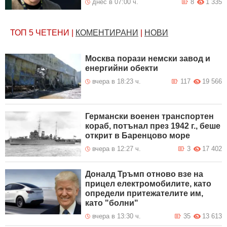
днес в 07:00 ч.
8
1 335
ТОП 5
ЧЕТЕНИ
|
КОМЕНТИРАНИ
|
НОВИ
Москва порази немски завод и
енергийни обекти
вчера в 18:23 ч.
117
19 566
Германски военен транспортен
кораб, потънал през 1942 г., беше
открит в Баренцово море
вчера в 12:27 ч.
3
17 402
Доналд Тръмп отново взе на
прицел електромобилите, като
определи притежателите им,
като "болни"
вчера в 13:30 ч.
35
13 613