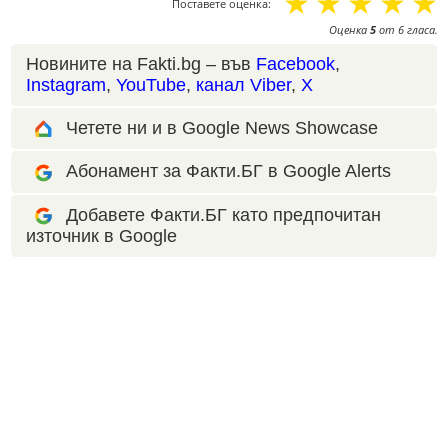
☆
☆
☆
☆
☆
Поставете оценка:
Оценка
5
от
6
гласа.
Новините на Fakti.bg – във
Facebook
,
Instagram
,
YouTube
,
канал Viber
,
X
Четете ни и в Google News Showcase
Абонамент за Факти.БГ в Google Alerts
Добавете Факти.БГ като предпочитан
източник в Google