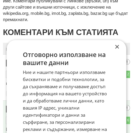
име. Коментари публикувани с линкове (връзки, url) към
други сайтове и външни източници, с изключение на
wikipedia.org, mobile.bg, imot.bg, zaplata.bg, bazar.bg ще бъдат
премахнати.
КОМЕНТАРИ КЪМ СТАТИЯТА
×
ПОСЛЕДНИ
ПЪРВИ
Отговорно използване на
вашите данни
Е нямат ли
1
Ние и нашите партньори използваме
2
2
ОТГОВОР
бисквитки и подобни технологии, за
школа в "Левски",явно че нищо не се работи при младите.
да съхраняваме и получаваме достъп
до информация на вашето устройство
12:21
08.06.2026
и да обработваме лични данни, като
вашия IP адрес, уникални
Левскар
2
идентификатори и данни за
0
6
ОТГОВОР
сърфиране, за персонализирани
реклами и съдържание, измерване на
И после се питате защо Левски копува играчи от чужбина