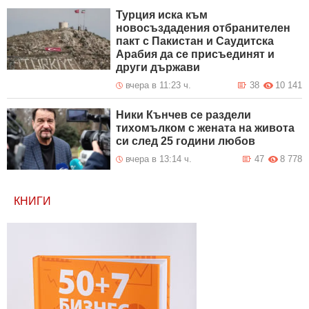
Турция иска към
новосъздадения отбранителен
пакт с Пакистан и Саудитска
Арабия да се присъединят и
други държави
вчера в 11:23 ч.
38
10 141
Ники Кънчев се раздели
тихомълком с жената на живота
си след 25 години любов
вчера в 13:14 ч.
47
8 778
КНИГИ