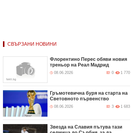
СВЪРЗАНИ НОВИНИ
Флорентино Перес обяви новия
треньор на Реал Мадрид
08.06.2026
0
1 770
Гръмотевична буря на старта на
Световното първенство
08.06.2026
3
1 683
Звезда на Славия пътува тази
седмица до Сърбия, за да