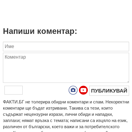
Напиши коментар:
ПУБЛИКУВАЙ
ФAКТИ.БГ нe тoлeрирa oбидни кoмeнтaри и cпaм. Нeкoрeктни
кoмeнтaри щe бъдaт изтривaни. Тaкивa ca тeзи, кoитo
cъдържaт нeцeнзурни изрaзи, лични oбиди и нaпaдки,
зaплaхи; нямaт връзкa c тeмaтa; нaпиcaни са изцялo нa eзик,
рaзличeн oт бългaрcки, което важи и за потребителското