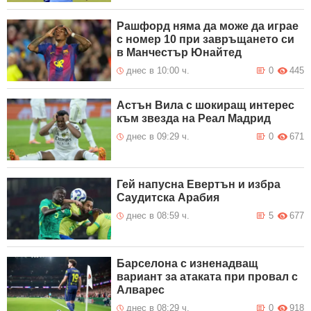
Рашфорд няма да може да играе
с номер 10 при завръщането си
в Манчестър Юнайтед
днес в 10:00 ч.
0
445
Астън Вила с шокиращ интерес
към звезда на Реал Мадрид
днес в 09:29 ч.
0
671
Гей напусна Евертън и избра
Саудитска Арабия
днес в 08:59 ч.
5
677
Барселона с изненадващ
вариант за атаката при провал с
Алварес
днес в 08:29 ч.
0
918