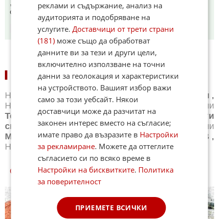
,Ами ето затова.Когато Левски пожелае БГ играч се искат
реклами и съдържание, анализ на
суми със които ще купиш поне двама от чужбина.
аудиторията и подобряване на
услугите.
Доставчици от трети страни
13:17
08.06.2026
(181)
може също да обработват
данните ви за тези и други цели,
включително използване на точни
данни за геолокация и характеристики
НОВИНИ ПО СПОРТОВЕ:
на устройството. Вашият избор важи
Новини
Бг футбол
,
Новини
Световен футбол
,
само за този уебсайт. Някои
Новини
Баскетбол
,
Новини
Волейбол
,
Новини
доставчици може да разчитат на
Тенис
,
Новини
Бойни спортове
,
Новини
Други
законен интерес вместо на съгласие;
спортове
,
Новини
Лека атлетика
,
Новини
имате право да възразите в
Настройки
Моторни спортове
,
Новини
Спортът по ТВ
,
за рекламиране
. Можете да оттеглите
Новини
Зимни спортове
съгласието си по всяко време в
Настройки на бисквитките
.
Политика
СПОРТ КУИЗОВЕ
за поверителност
ПРИЕМЕТЕ ВСИЧКИ