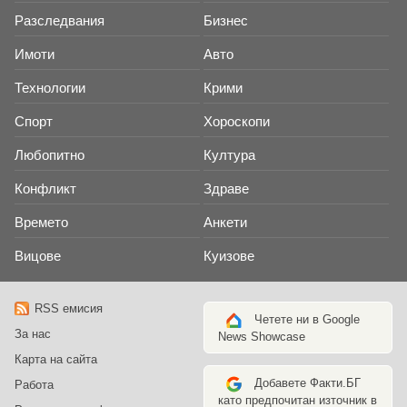
Разследвания
Бизнес
Имоти
Авто
Технологии
Крими
Спорт
Хороскопи
Любопитно
Култура
Конфликт
Здраве
Времето
Анкети
Вицове
Куизове
RSS емисия
Четете ни в Google
За нас
News Showcase
Карта на сайта
Добавете Факти.БГ
Работа
като предпочитан източник в