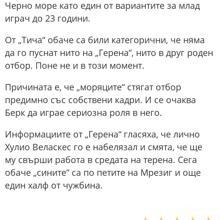
Черно море като един от вариантите за млад
играч до 23 години.
От „Тича“ обаче са били категорични, че няма
да го пуснат нито на „Герена“, нито в друг роден
отбор. Поне не и в този момент.
Причината е, че „моряците“ стягат отбор
предимно със собствени кадри. И се очаква
Берк да играе сериозна роля в него.
Информациите от „Герена“ гласяха, че лично
Хулио Веласкес го е набелязал и смята, че ще
му свърши работа в средата на терена. Сега
обаче „сините“ са по петите на Мрезиг и още
един халф от чужбина.