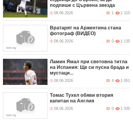
подпише с Цървена звезда
08.06.2026
1
1 315
Вратарят на Аржентина стана
фотограф (ВИДЕО)
08.06.2026
0
1 135
Ламин Ямал при световна титла
на Испания: Ще си пусна брада и
мустаци...
08.06.2026
4
1 051
Томас Тухел обяви втория
капитан на Англия
08.06.2026
0
1 335