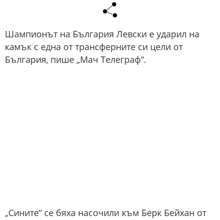
Шампионът на България Левски е ударил на
камък с една от трансферните си цели от
България, пише „Мач Телеграф“.
„Сините“ се бяха насочили към Берк Бейхан от