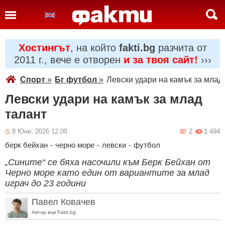
Хостингът
, на който
fakti.bg
разчита от
2011 г., вече е отворен
и за твоя сайт!
›››
Спорт
»
Бг футбол
»
Левски удари на камък за млад
Левски удари на камък за млад
талант
8 Юни, 2026 12:00
2
1 494
берк бейхан
-
черно море
-
левски
-
футбол
„Сините“ се бяха насочили към Берк Бейхан от
Черно море като един от вариантите за млад
играч до 23 години
Павел Ковачев
Автор във Fakti.bg