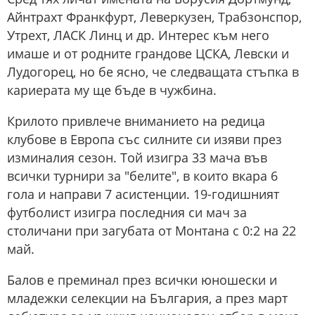
Айнтрахт Франкфурт, Леверкузен, Трабзонспор,
Утрехт, ЛАСК Линц и др. Интерес към него
имаше и от родните грандове ЦСКА, Левски и
Лудогорец, но бе ясно, че следващата стъпка в
кариерата му ще бъде в чужбина.
Крилото привлече вниманието на редица
клубове в Европа със силните си изяви през
изминалия сезон. Той изигра 33 мача във
всички турнири за "белите", в които вкара 6
гола и направи 7 асистенции. 19-годишният
футболист изигра последния си мач за
столичани при загубата от Монтана с 0:2 на 22
май.
Балов е преминал през всички юношески и
младежки селекции на България, а през март