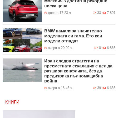
Москвич 3 достигна рекордно
ниска цена
днес в 17:23 ч.
33
7 807
BMW намалява значително
моделната си гама. Ето кои
модели отпадат
вчера в 20:20 ч.
8
6 866
Иран следва стратегия на
пресметната ескалация с цел да
разшири конфликта, без да
предизвика пълномащабна
война
вчера в 18:45 ч.
39
6 636
КНИГИ