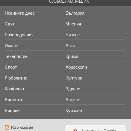
Новините днес
България
Свят
Мнения
Разследвания
Бизнес
Имоти
Авто
Технологии
Крими
Спорт
Хороскопи
Любопитно
Култура
Конфликт
Здраве
Времето
Анкети
Вицове
Куизове
RSS емисия
Четете ни в Google