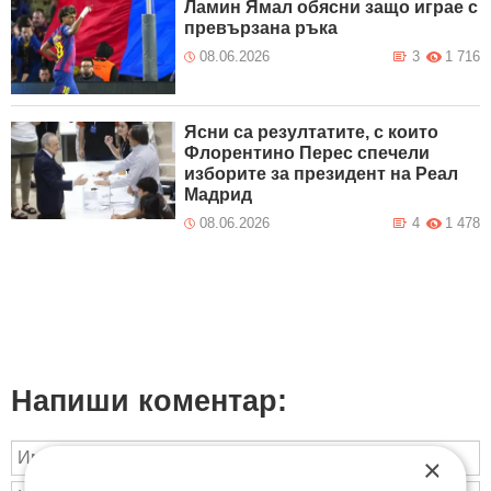
Ламин Ямал обясни защо играе с
превързана ръка
08.06.2026
3
1 716
Ясни са резултатите, с които
Флорентино Перес спечели
изборите за президент на Реал
Мадрид
08.06.2026
4
1 478
Напиши коментар:
×