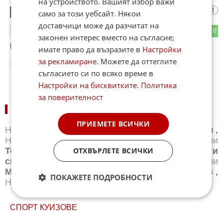
на устройството. Вашият избор важи
Гледах го
1
само за този уебсайт. Някои
доставчици може да разчитат на
0
0
ОТГОВОР
законен интерес вместо на съгласие;
Не е нещо кой знае какво
имате право да възразите в
Настройки
за рекламиране
. Можете да оттеглите
16:21
08.06.2026
съгласието си по всяко време в
Настройки на бисквитките
.
Политика
за поверителност
НОВИНИ ПО СПОРТОВЕ:
ПРИЕМЕТЕ ВСИЧКИ
Новини
Бг футбол
,
Новини
Световен футбол
,
Новини
Баскетбол
,
Новини
Волейбол
,
Новини
Тенис
,
Новини
Бойни спортове
,
Новини
Други
ОТХВЪРЛЕТЕ ВСИЧКИ
спортове
,
Новини
Лека атлетика
,
Новини
Моторни спортове
,
Новини
Спортът по ТВ
,
ПОКАЖЕТЕ ПОДРОБНОСТИ
Новини
Зимни спортове
СПОРТ КУИЗОВЕ