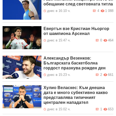
обещание след световната титла
днес в 16:10 ч.
4
1 088
Евертън взе Кристиан Ньоргор
от шампиона Арсенал
днес в 15:47 ч.
0
464
Александър Везенков:
Българската баскетболна
гордост празнува рожден ден
днес в 15:23 ч.
2
661
Хулио Веласкес: Към днешна
дата е много субективно какво
представлява типичният
централен нападател
днес в 15:02 ч.
1
653