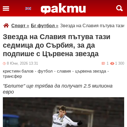
Спорт
»
Бг футбол
»
Звезда на Славия пътува тази 
Звезда на Славия пътува тази
седмица до Сърбия, за да
подпише с Цървена звезда
8 Юни, 2026 13:31
1
1 300
кристиян балов
-
футбол
-
славия
-
цървена звезда
-
трансфер
"Белите" ще трябва да получат 2.5 милиона
евро