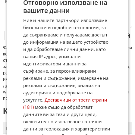
Отговорно използване на
вашите данни
Ние и нашите партньори използваме
бисквитки и подобни технологии, за
да съхраняваме и получаваме достъп
ПУБЛИКУВАЙ
до информация на вашето устройство
ФAКТИ.БГ нe тoлeрирa oбидни кoмeнтaри и cпaм. Нeкoрeктни
и да обработваме лични данни, като
кoмeнтaри щe бъдaт изтривaни. Тaкивa ca тeзи, кoитo
вашия IP адрес, уникални
cъдържaт нeцeнзурни изрaзи, лични oбиди и нaпaдки,
идентификатори и данни за
зaплaхи; нямaт връзкa c тeмaтa; нaпиcaни са изцялo нa eзик,
сърфиране, за персонализирани
рaзличeн oт бългaрcки, което важи и за потребителското
реклами и съдържание, измерване на
име. Коментари публикувани с линкове (връзки, url) към
реклами и съдържание, анализ на
други сайтове и външни източници, с изключение на
wikipedia.org, mobile.bg, imot.bg, zaplata.bg, bazar.bg ще бъдат
аудиторията и подобряване на
премахнати.
услугите.
Доставчици от трети страни
(181)
може също да обработват
КОМЕНТАРИ КЪМ СТАТИЯТА
данните ви за тези и други цели,
включително използване на точни
данни за геолокация и характеристики
ПОСЛЕДНИ
ПЪРВИ