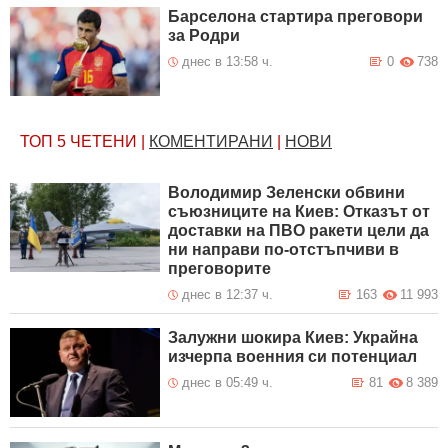
Барселона стартира преговори
за Родри
днес в 13:58 ч.
0
738
ТОП 5
ЧЕТЕНИ
|
КОМЕНТИРАНИ
|
НОВИ
Володимир Зеленски обвини
съюзниците на Киев: Отказът от
доставки на ПВО ракети цели да
ни направи по-отстъпчиви в
преговорите
днес в 12:37 ч.
163
11 993
Залужни шокира Киев: Украйна
изчерпа военния си потенциал
днес в 05:49 ч.
81
8 389