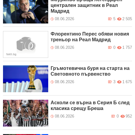
централен защитник в Реал
Мадрид
08.06.2026
5
2 505
Флорентино Перес обяви новия
треньор на Реал Мадрид
08.06.2026
0
1 757
Гръмотевична буря на старта на
Световното първенство
08.06.2026
3
1 675
Асколи се върна в Серия Б след
класика срещу Бреша
08.06.2026
0
952