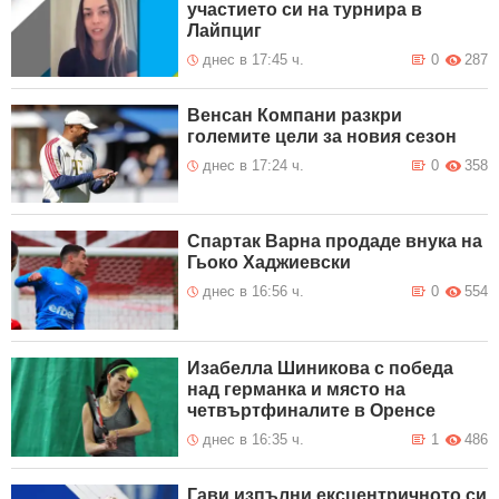
участието си на турнира в
Лайпциг
днес в 17:45 ч.
0
287
Венсан Компани разкри
големите цели за новия сезон
днес в 17:24 ч.
0
358
Спартак Варна продаде внука на
Гьоко Хаджиевски
днес в 16:56 ч.
0
554
Изабелла Шиникова с победа
над германка и място на
четвъртфиналите в Оренсе
днес в 16:35 ч.
1
486
Гави изпълни ексцентричното си