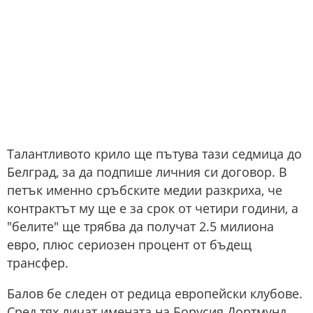
Талантливото крило ще пътува тази седмица до
Белград, за да подпише личния си договор. В
петък именно сръбските медии разкриха, че
контрактът му ще е за срок от четири години, а
"белите" ще трябва да получат 2.5 милиона
евро, плюс сериозен процент от бъдещ
трансфер.
Балов бе следен от редица европейски клубове.
Сред тях личат имената на Борусия Дортмунд,