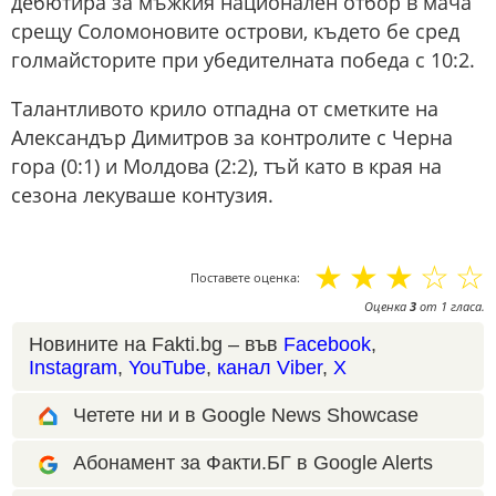
дебютира за мъжкия национален отбор в мача
срещу Соломоновите острови, където бе сред
голмайсторите при убедителната победа с 10:2.
Талантливото крило отпадна от сметките на
Александър Димитров за контролите с Черна
гора (0:1) и Молдова (2:2), тъй като в края на
сезона лекуваше контузия.
☆
☆
☆
☆
☆
Поставете оценка:
Оценка
3
от
1
гласа.
Новините на Fakti.bg – във
Facebook
,
Instagram
,
YouTube
,
канал Viber
,
X
Четете ни и в Google News Showcase
Абонамент за Факти.БГ в Google Alerts