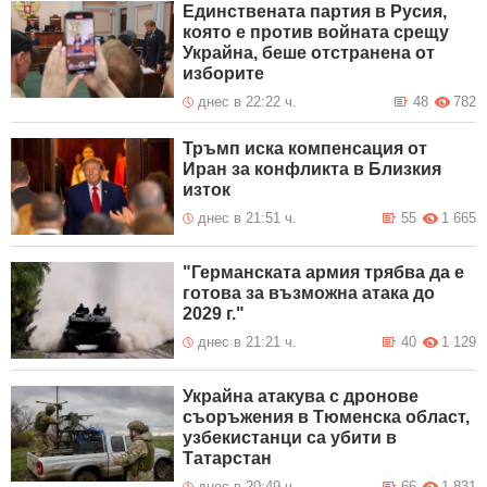
Единствената партия в Русия,
която е против войната срещу
Украйна, беше отстранена от
изборите
днес в 22:22 ч.
48
782
Тръмп иска компенсация от
Иран за конфликта в Близкия
изток
днес в 21:51 ч.
55
1 665
"Германската армия трябва да е
готова за възможна атака до
2029 г."
днес в 21:21 ч.
40
1 129
Украйна атакува с дронове
съоръжения в Тюменска област,
узбекистанци са убити в
Татарстан
днес в 20:49 ч.
66
1 831