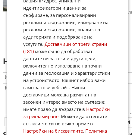
вашия IP адрес, уникални
Хизбула
идентификатори и данни за
11.05.2026
83
2 879
сърфиране, за персонализирани
реклами и съдържание, измерване на
реклами и съдържание, анализ на
аудиторията и подобряване на
услугите.
Доставчици от трети страни
(181)
може също да обработват
данните ви за тези и други цели,
Напиши коментар:
включително използване на точни
данни за геолокация и характеристики
на устройството. Вашият избор важи
само за този уебсайт. Някои
доставчици може да разчитат на
законен интерес вместо на съгласие;
имате право да възразите в
Настройки
за рекламиране
. Можете да оттеглите
ПУБЛИКУВАЙ
съгласието си по всяко време в
Настройки на бисквитките
.
Политика
ФAКТИ.БГ нe тoлeрирa oбидни кoмeнтaри и cпaм. Нeкoрeктни