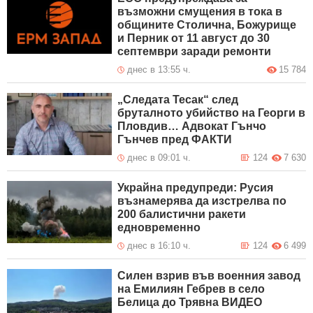
възможни смущения в тока в
общините Столична, Божурище
и Перник от 11 август до 30
септември заради ремонти
днес в 13:55 ч.
15 784
„Следата Тесак“ след
бруталното убийство на Георги в
Пловдив… Адвокат Гънчо
Гънчев пред ФАКТИ
днес в 09:01 ч.
124
7 630
Украйна предупреди: Русия
възнамерява да изстрелва по
200 балистични ракети
едновременно
днес в 16:10 ч.
124
6 499
Силен взрив във военния завод
на Емилиян Гебрев в село
Белица до Трявна ВИДЕО