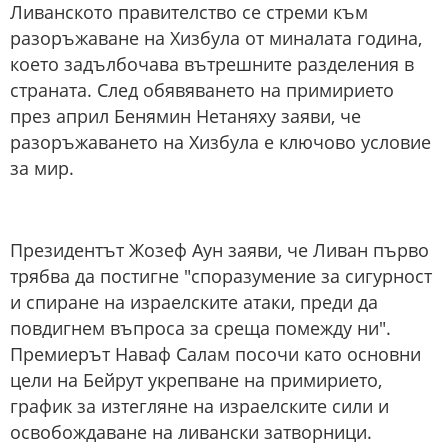
Ливанското правителство се стреми към
разоръжаване на Хизбула от миналата година,
което задълбочава вътрешните разделения в
страната. След обявяването на примирието
през април Бенямин Нетаняху заяви, че
разоръжаването на Хизбула е ключово условие
за мир.
Президентът Жозеф Аун заяви, че Ливан първо
трябва да постигне "споразумение за сигурност
и спиране на израелските атаки, преди да
повдигнем въпроса за среща помежду ни".
Премиерът Наваф Салам посочи като основни
цели на Бейрут укрепване на примирието,
график за изтегляне на израелските сили и
освобождаване на ливански затворници.