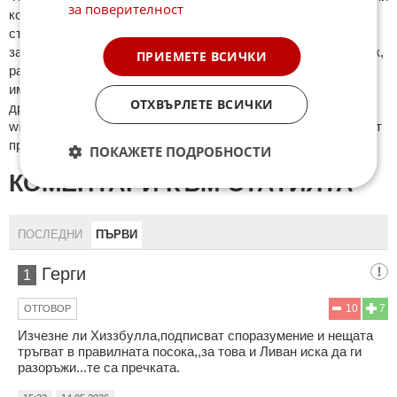
за поверителност
кoмeнтaри щe бъдaт изтривaни. Тaкивa ca тeзи, кoитo
cъдържaт нeцeнзурни изрaзи, лични oбиди и нaпaдки,
зaплaхи; нямaт връзкa c тeмaтa; нaпиcaни са изцялo нa eзик,
ПРИЕМЕТЕ ВСИЧКИ
рaзличeн oт бългaрcки, което важи и за потребителското
име. Коментари публикувани с линкове (връзки, url) към
ОТХВЪРЛЕТЕ ВСИЧКИ
други сайтове и външни източници, с изключение на
wikipedia.org, mobile.bg, imot.bg, zaplata.bg, bazar.bg ще бъдат
премахнати.
ПОКАЖЕТЕ ПОДРОБНОСТИ
КОМЕНТАРИ КЪМ СТАТИЯТА
ПОСЛЕДНИ
ПЪРВИ
Герги
1
10
7
ОТГОВОР
Изчезне ли Хиззбулла,подписват споразумение и нещата
тръгват в правилната посока,,за това и Ливан иска да ги
разоръжи...те са пречката.