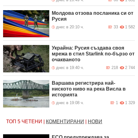
Молдова отзова посланика си от
Русия
днес в 20:10 ч.
33
1 582
Украйна: Русия създава своя
мрежа в стил Starlink по-бързо от
очакваното
днес в 19:40 ч.
218
2 744
Варшава регистрира най-
ниското ниво на река Висла в
историята
днес в 19:08 ч.
1
1 329
ТОП 5
ЧЕТЕНИ
|
КОМЕНТИРАНИ
|
НОВИ
ЕСО предупреждава за