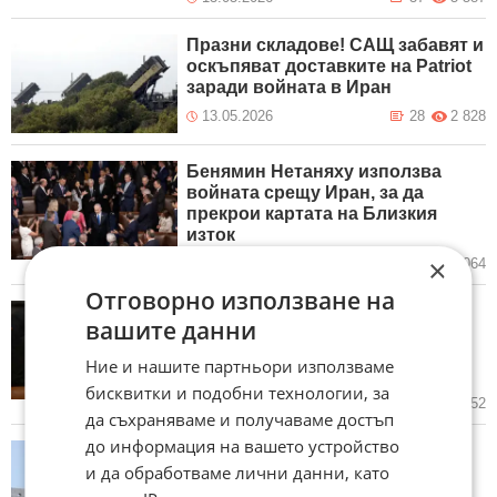
Празни складове! САЩ забавят и
оскъпяват доставките на Patriot
заради войната в Иран
13.05.2026
28
2 828
Бенямин Нетаняху използва
войната срещу Иран, за да
прекрои картата на Близкия
изток
×
11.05.2026
15
2 064
Отговорно използване на
Доналд Тръмп: Барак Обама е
вашите данни
глупав неудачник! Той даде
стотици милиарди долари на
Ние и нашите партньори използваме
Техеран
бисквитки и подобни технологии, за
11.05.2026
43
3 452
да съхраняваме и получаваме достъп
до информация на вашето устройство
Израелската армия: "Железен
и да обработваме лични данни, като
купол" е свалил до 99% от
ракетите на Иран, Хамас и