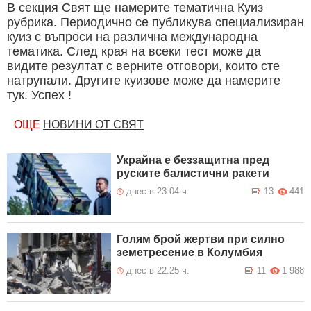
В секция Свят ще намерите тематична Куиз
рубрика. Периодично се публикува специализиран
куиз с въпроси на различна международна
тематика. След края на всеки тест може да
видите резултат с верните отговори, които сте
натрупали. Другите куизове може да намерите
тук. Успех !
ОЩЕ
НОВИНИ ОТ СВЯТ
Украйна е беззащитна пред
руските балистични ракети
днес в 23:04 ч.
13
441
Голям брой жертви при силно
земетресение в Колумбия
днес в 22:25 ч.
11
1 988