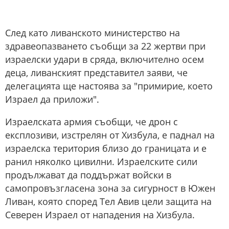
След като ливанското министерство на
здравеопазването съобщи за 22 жертви при
израелски удари в сряда, включително осем
деца, ливанският представител заяви, че
делегацията ще настоява за "примирие, което
Израел да приложи".
Израелската армия съобщи, че дрон с
експлозиви, изстрелян от Хизбула, е паднал на
израелска територия близо до границата и е
ранил няколко цивилни. Израелските сили
продължават да поддържат войски в
самопровъзгласена зона за сигурност в Южен
Ливан, която според Тел Авив цели защита на
Северен Израел от нападения на Хизбула.