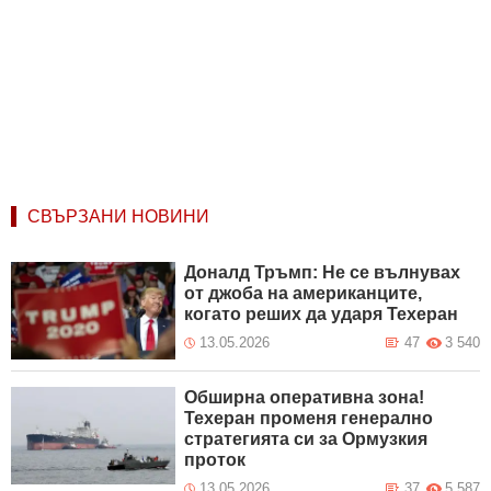
СВЪРЗАНИ НОВИНИ
Доналд Тръмп: Не се вълнувах
от джоба на американците,
когато реших да ударя Техеран
13.05.2026
47
3 540
Oбширна оперативна зона!
Техеран променя генерално
стратегията си за Ормузкия
проток
13.05.2026
37
5 587