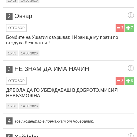
15:32
14.05.2026
Овчар
2
7
7
ОТГОВОР
Бомбите на Ушатия свършват..! Иран ще му прати по
въздуха безплатни..!
15:33
14.05.2026
НЕ ЗНАМ ДА ИМА НАЧИН
3
3
8
ОТГОВОР
ДЯВОЛА ДА ГО УБЕЖДАВАШ В ДОБРОТО.МИСИЯ
НЕВЪЗМОЖНА
15:38
14.05.2026
4
Този коментар е премахнат от модератор.
Хайффа