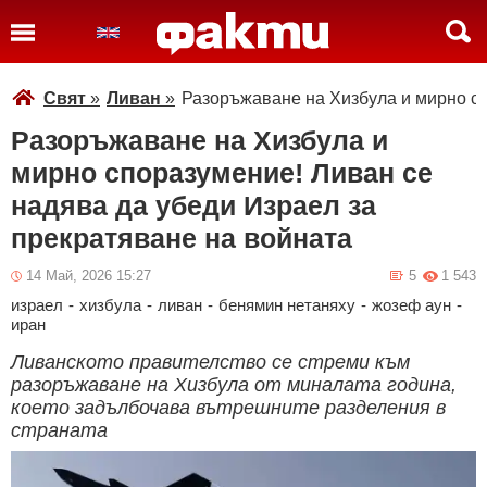
Свят
»
Ливан
»
Разоръжаване на Хизбула и мирно сп
Разоръжаване на Хизбула и
мирно споразумение! Ливан се
надява да убеди Израел за
прекратяване на войната
14 Май, 2026 15:27
5
1 543
израел
-
хизбула
-
ливан
-
бенямин нетаняху
-
жозеф аун
-
иран
Ливанското правителство се стреми към
разоръжаване на Хизбула от миналата година,
което задълбочава вътрешните разделения в
страната