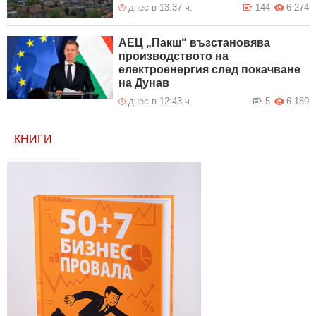
днес в 13:37 ч.
144
6 274
АЕЦ „Пакш“ възстановява
производството на
електроенергия след покачване
на Дунав
днес в 12:43 ч.
5
6 189
КНИГИ