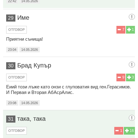
22:42
14.05.2026
Име
29
7
1
ОТГОВОР
Приятни сънища!
23:04
14.05.2026
Брад Купър
30
9
3
ОТГОВОР
Еиий този лъже като онзи с глуповатия вид ген.Герасимов.
И Первая и Вторая АбАсрАлис.
23:08
14.05.2026
така, така
31
1
16
ОТГОВОР