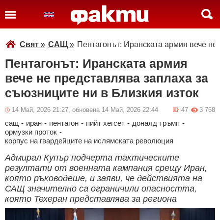
Свят
»
САЩ
»
Пентагонът: Иранската армия вече не 
Пентагонът: Иранската армия
вече не представлява заплаха за
съюзниците ни в Близкия изток
14 Май, 2026 21:27, обновена 14 Май, 2026 22:44
47
3 768
сащ
-
иран
-
пентагон
-
пийт хегсет
-
доналд тръмп
-
ормузки проток
-
корпус на гвардейците на ислямската революция
Адмирал Купър подчерта тактическите
резултати от военната кампания срещу Иран,
която ръководеше, и заяви, че действията на
САЩ значително са ограничили опасността,
която Техеран представлява за региона