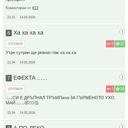
Коментиран от
#13
21:31
14.05.2026
Ха ха ха ха
6
5
37
ОТГОВОР
Утре сутрин ще ревнат пак ха ха ха
21:34
14.05.2026
ЕФЕКТА ......
7
4
36
ОТГОВОР
......СИ Е ДРЪПНАЛ ТРЪМПача ЗА ГЪРМЕНОТО УХО
МАЙ........🤣🤦‍♀️🤔
21:34
14.05.2026
А ПО ЛЕКО