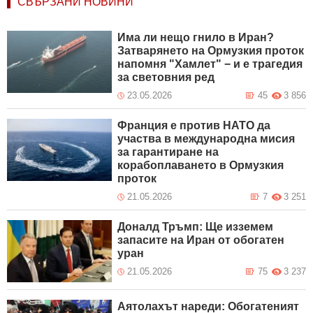
СВЪРЗАНИ НОВИНИ
Има ли нещо гнило в Иран?
Затварянето на Ормузкия проток
напомня "Хамлет" − и е трагедия
за световния ред
23.05.2026
45
3 856
Франция е против НАТО да
участва в международна мисия
за гарантиране на
корабоплаването в Ормузкия
проток
21.05.2026
7
3 251
Доналд Тръмп: Ще изземем
запасите на Иран от обогатен
уран
21.05.2026
75
3 237
Аятолахът нареди: Обогатеният