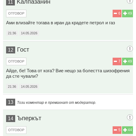
Kaлпазанин
11
6
49
ОТГОВОР
Ами влизайте тогава в иран да крадете петрол и газ
21:36
14.05.2026
Гост
12
7
49
ОТГОВОР
Айде, бе! Това от кога? Вие нещо за болестта шизофрения
да сте чували?
21:36
14.05.2026
13
Този коментар е премахнат от модератор.
Ъперкът
14
5
44
ОТГОВОР