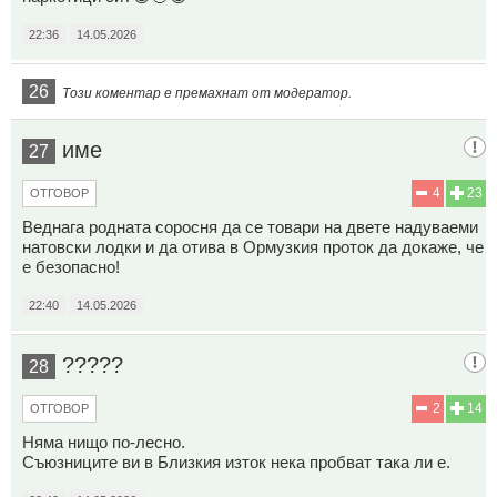
22:36
14.05.2026
26
Този коментар е премахнат от модератор.
име
27
4
23
ОТГОВОР
Веднага родната coрocня да се товари на двете надуваеми
натовски лодки и да отива в Ормузкия проток да докаже, че
е безопасно!
22:40
14.05.2026
?????
28
2
14
ОТГОВОР
Няма нищо по-лесно.
Съюзниците ви в Близкия изток нека пробват така ли е.