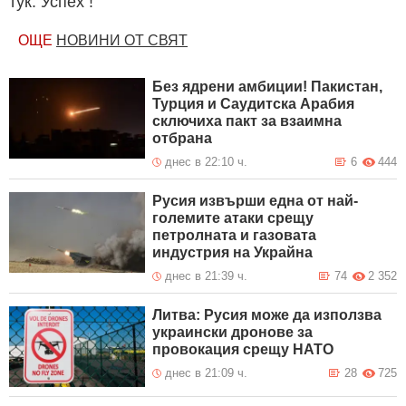
тук. Успех !
ОЩЕ
НОВИНИ ОТ СВЯТ
Без ядрени амбиции! Пакистан,
Турция и Саудитска Арабия
сключиха пакт за взаимна
отбрана
днес в 22:10 ч.
6
444
Русия извърши една от най-
големите атаки срещу
петролната и газовата
индустрия на Украйна
днес в 21:39 ч.
74
2 352
Литва: Русия може да използва
украински дронове за
провокация срещу НАТО
днес в 21:09 ч.
28
725