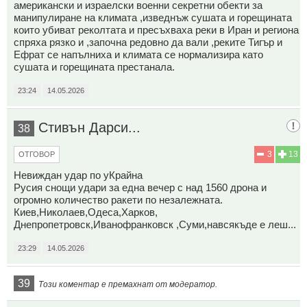
американски и израелски военни секретни обекти за
манипулиране на климата ,изведнъж сушата и горещината
които убиват реколтата и пресъхваха реки в Иран и региона
спряха рязко и ,започна редовно да вали ,реките Тигър и
Ефрат се напълниха и климата се нормализира като
сушата и горещината престанала.
23:24
14.05.2026
Стивън Дарси...
38
3
13
ОТГОВОР
Невиждан удар по уКрайна
Русия снощи удари за една вечер с над 1560 дрона и
огромно количество ракети по незалежната.
Киев,Николаев,Одеса,Харков,
Днепропетровск,Иванофранковск ,Суми,навсякъде е леш...
23:29
14.05.2026
39
Този коментар е премахнат от модератор.