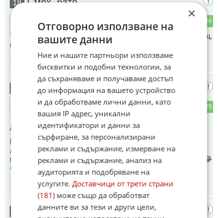
Смех, бате
18
×
3
36
ОТГОВОР
Отговорно използване на
Това е за лека нощ. За добро утро ще призовават за помощ,
вашите данни
после заплахи за унищожение и така…
Ние и нашите партньори използваме
21:41
14.05.2026
бисквитки и подобни технологии, за
да съхраняваме и получаваме достъп
Хахахаха😂😂😂😂
19
до информация на вашето устройство
и да обработваме лични данни, като
3
35
ОТГОВОР
вашия IP адрес, уникални
идентификатори и данни за
До коментар
#1
от "Шопо":
сърфиране, за персонализирани
Продължават да не разбират , какво им се случва на
реклами и съдържание, измерване на
любимите ни съюзници! Тоталната импотентност я видя
целият свят и им се смее, превивайки се от смях!😂😂😂😂
реклами и съдържание, анализ на
😂😂😂😂😂😂😂😂😂
аудиторията и подобряване на
услугите.
Доставчици от трети страни
21:52
14.05.2026
(181)
може също да обработват
данните ви за тези и други цели,
Гориил
20