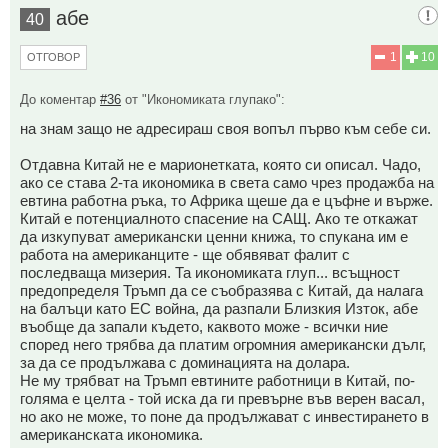
абе
40
1
10
ОТГОВОР
До коментар
#36
от "Икономиката глупако":
на знам защо не адресираш своя вопъл първо към себе си.
Отдавна Китай не е марионетката, която си описал. Чадо,
ако се става 2-та икономика в света само чрез продажба на
евтина работна ръка, то Африка щеше да е цъфне и върже.
Китай е потенциалното спасение на САЩ. Ако те откажат
да изкупуват американски ценни книжа, то спукана им е
работа на американците - ще обявяват фалит с
последваща мизерия. Та икономиката глуп... всъщност
предопределя Тръмп да се съобразява с Китай, да налага
на балъци като ЕС война, да разпали Близкия Изток, абе
въобще да запали където, каквото може - всички ние
според него трябва да платим огромния американски дълг,
за да се продължава с доминацията на долара.
Не му трябват на Тръмп евтините работници в Китай, по-
голяма е целта - той иска да ги превърне във верен васал,
но ако не може, то поне да продължават с инвестирането в
американската икономика.