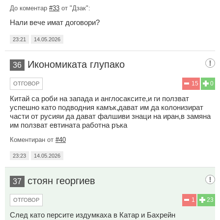
До коментар
#33
от "Дзак":
Нали вече имат договори?
23:21
14.05.2026
Икономиката глупако
36
15
0
ОТГОВОР
Китай са роби на запада и англосаксите,и ги ползват
успешно като подводния камък,дават им да колонизират
части от русияи да дават фалшиви знаци на иран,в замяна
им ползват евтината работна ръка
Коментиран от
#40
23:23
14.05.2026
стоян георгиев
37
1
23
ОТГОВОР
След като персите издумкаха в Катар и Бахрейн