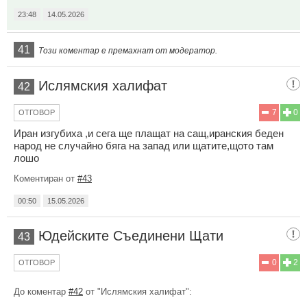
23:48
14.05.2026
41
Този коментар е премахнат от модератор.
Ислямския халифат
42
7
0
ОТГОВОР
Иран изгубиха ,и сега ще плащат на сащ,иранския беден
народ не случайно бяга на запад или щатите,щото там
лошо
Коментиран от
#43
00:50
15.05.2026
Юдейските Съединени Щати
43
0
2
ОТГОВОР
До коментар
#42
от "Ислямския халифат":