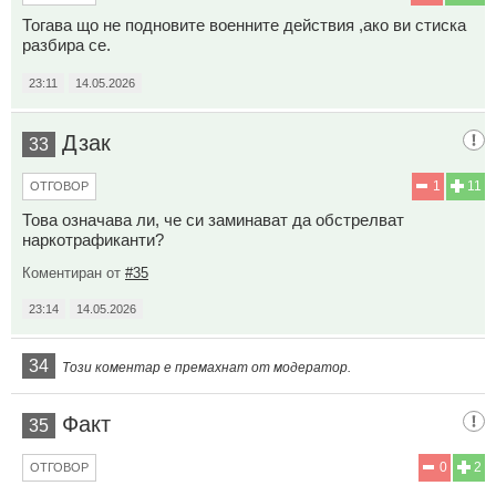
Тогава що не подновите военните действия ,ако ви стиска
разбира се.
23:11
14.05.2026
Дзак
33
1
11
ОТГОВОР
Това означава ли, че си заминават да обстрелват
наркотрафиканти?
Коментиран от
#35
23:14
14.05.2026
34
Този коментар е премахнат от модератор.
Факт
35
0
2
ОТГОВОР