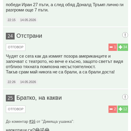
победи Иран 27 пъти, а след обяд Доналд Тръмп лично ги
разгроми още 7 пъти.
22:15
14.05.2026
Отстрани
24
1
34
ОТГОВОР
Чудят се сега как да измият позора американците и
започват с театрото, но вече е късно, защото светът видя
отблизо тяхната помпозна несъстоятелност.
Такъв срам май никога не са брали, а са брали доста!
22:26
14.05.2026
Братко, на какви
25
2
12
ОТГОВОР
До коментар
#16
от "Димяща ушанка":
наркотици си?😂🤣😂