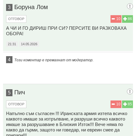
Боруна Лом
3
10
86
ОТГОВОР
А ЧИ И ГО ДИРИШ ПРИ СИ? ПЕРСИТЕ ВИ РАЗКОВАХА
ОБОРА!
21:31
14.05.2026
4
Този коментар е премахнат от модератор.
Пич
5
10
85
ОТГОВОР
Напълно съм съгласен !!! Иранската армия изтепа всичко
каквото имаше за изтръпване, и разруши всичко каквото
имаше за разрушаване в Близкия Изток!!! Вече няма по
какво да гърми, защото ни говедар, ни евреин смее да
припари!!!