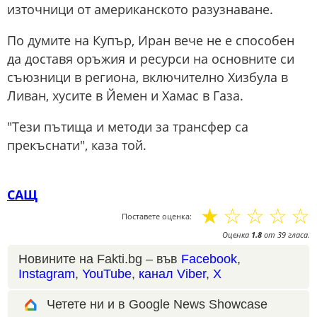
източници от американското разузнаване.
По думите на Купър, Иран вече не е способен
да доставя оръжия и ресурси на основните си
съюзници в региона, включително Хизбула в
Ливан, хусите в Йемен и Хамас в Газа.
"Тези пътища и методи за трансфер са
прекъснати", каза той.
САЩ
☆
☆
☆
☆
☆
Поставете оценка:
Оценка
1.8
от
39
гласа.
Новините на Fakti.bg – във
Facebook
,
Instagram
,
YouTube
,
канал Viber
,
X
Четете ни и в Google News Showcase