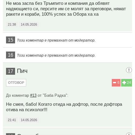
Не моа заспа без Тръмпито и компания да обявят
надмощието си, персите им се молят за преговори, нямат
ракети и кораби, 100% успех за Обора ха ха
21:38
14.05.2026
15
Този коментар е премахнат от модератор.
16
Този коментар е премахнат от модератор.
Пич
17
6
24
ОТГОВОР
До коментар
#13
от "Баба Радка":
Не смея, бабо! Когато отида на дофтор, после дофтора
отива на психолог!!!
21:41
14.05.2026