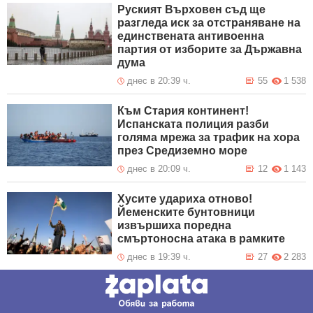
Руският Върховен съд ще
разгледа иск за отстраняване на
единствената антивоенна
партия от изборите за Държавна
дума
днес в 20:39 ч.
55
1 538
Към Стария континент!
Испанската полиция разби
голяма мрежа за трафик на хора
през Средиземно море
днес в 20:09 ч.
12
1 143
Хусите удариха отново!
Йеменските бунтовници
извършиха поредна
смъртоносна атака в рамките
днес в 19:39 ч.
27
2 283
Глобално затопляне! Китай
започва редовни контейнерни