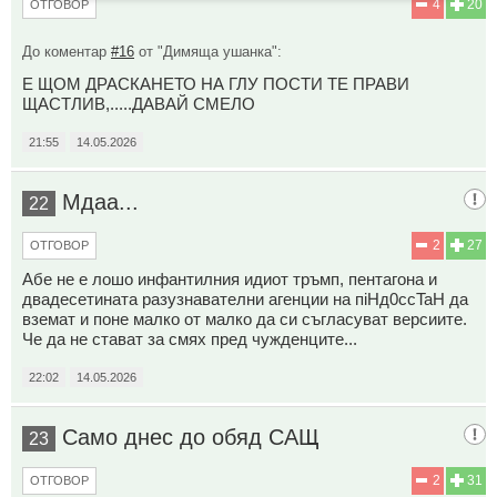
4
20
ОТГОВОР
До коментар
#16
от "Димяща ушанка":
Е ЩОМ ДРАСКАНЕТО НА ГЛУ ПОСТИ ТЕ ПРАВИ
ЩАСТЛИВ,.....ДАВАЙ СМЕЛО
21:55
14.05.2026
Мдаа...
22
2
27
ОТГОВОР
Абе не е лошо инфантилния идиот тръмп, пентагона и
двадесетината разузнавателни агенции на пiHд0ccTaH да
вземат и поне малко от малко да си съгласуват версиите.
Че да не стават за смях пред чужденците...
22:02
14.05.2026
Само днес до обяд САЩ
23
2
31
ОТГОВОР