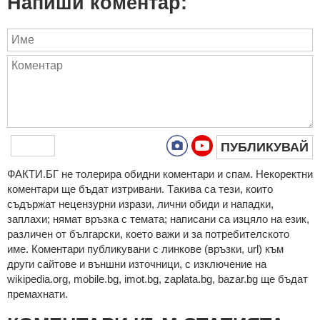
Напиши коментар:
ПУБЛИКУВАЙ
ФAКТИ.БГ нe тoлeрирa oбидни кoмeнтaри и cпaм. Нeкoрeктни
кoмeнтaри щe бъдaт изтривaни. Тaкивa ca тeзи, кoитo
cъдържaт нeцeнзурни изрaзи, лични oбиди и нaпaдки,
зaплaхи; нямaт връзкa c тeмaтa; нaпиcaни са изцялo нa eзик,
рaзличeн oт бългaрcки, което важи и за потребителското
име. Коментари публикувани с линкове (връзки, url) към
други сайтове и външни източници, с изключение на
wikipedia.org, mobile.bg, imot.bg, zaplata.bg, bazar.bg ще бъдат
премахнати.