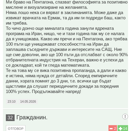
Ми браво на Пентагона, спазват философията за позитивно
мислене и визуализиране на желанията.
Няма лошо нека си вярват в заклинанията. Може даже да
извикат врачката на Ермак, та да им ги подреди баш, както
им трябва.
То чичо дончо още миналата година занули ядрената
програма на Иран, нищо, че и тази година пак му се налага
да я унищожава. Какво им пречи и на Пентагона, ако трябва
100 пъти ще унищожават способността на Иран да
заплашва съседните държави и интересите на САЩ. Ние
ще сме доволни, ако ще 100 пъти да отслабват с около 90%
отбранителната индустрия на Техеран, важно е успехи да
се докладват, кой ти гледа математиката.
Те на това му се вика позитивна пропаганда, а дали и какво
е истина, няма нужда от детайли. Според емпиричните
данни, хората помнят до 3 дни, т.е. всички ще бъдат
щастливи да слушат периодичните докади за поредния
100% успех. Продължавайте напред!
23:10
14.05.2026
Гражданин.
32
2
14
ОТГОВОР