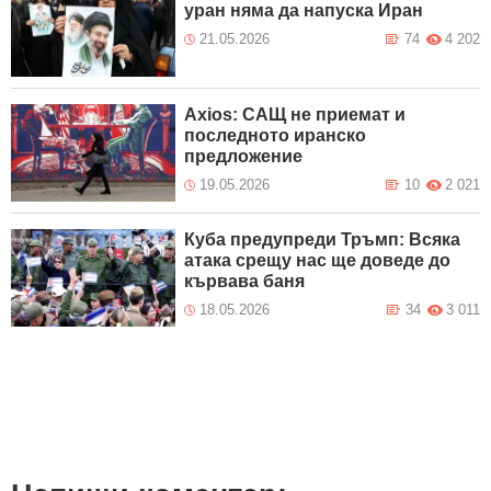
уран няма да напуска Иран
21.05.2026
74
4 202
Axios: САЩ не приемат и
последното иранско
предложение
19.05.2026
10
2 021
Куба предупреди Тръмп: Всяка
атака срещу нас ще доведе до
кървава баня
18.05.2026
34
3 011