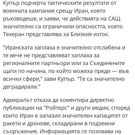
Купър подчерта тактическите резултати от
военната кампания срещу Иран, която
ръководеше, и заяви, че действията на САЩ
значително са ограничили опасността, която
Техеран представлява за Близкия изток.
"Иранската заплаха е значително отслабена и
те вече не представляват заплаха за
регионалните партньори или за Съединените
щати по начина, по който можеха преди — във
всички сфери," зави Купър. "Те са значително
деградирали."
Адмиралът отказа да коментира директно
публикации на "Ройтерс" и други медии, според
които Иран е запазил значителен капацитет от
ракети и дронове, складирани в подземни
съоръжения. Информацията се позовава на