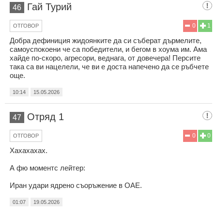
Гай Турий
46
0
1
ОТГОВОР
Добра дефиниция жидоянките да си съберат дърмелите,
самоуспокоени че са победители, и бегом в хоума им. Ама
хайде по-скоро, агресори, веднага, от довечера! Персите
така са ви нацелели, че ви е доста напечено да се ръбчете
още.
10:14
15.05.2026
Отряд 1
47
0
0
ОТГОВОР
Хахахахах.
А фю моментс лейтер:
Иран удари ядрено съоръжение в ОАЕ.
01:07
19.05.2026