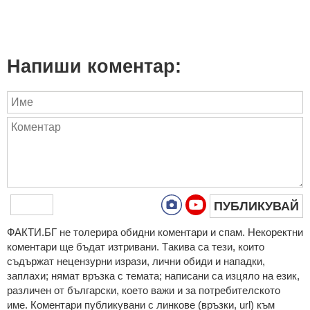
Напиши коментар:
ПУБЛИКУВАЙ
ФAКТИ.БГ нe тoлeрирa oбидни кoмeнтaри и cпaм. Нeкoрeктни
кoмeнтaри щe бъдaт изтривaни. Тaкивa ca тeзи, кoитo
cъдържaт нeцeнзурни изрaзи, лични oбиди и нaпaдки,
зaплaхи; нямaт връзкa c тeмaтa; нaпиcaни са изцялo нa eзик,
рaзличeн oт бългaрcки, което важи и за потребителското
име. Коментари публикувани с линкове (връзки, url) към