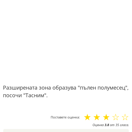
Разширената зона образува "пълен полумесец",
посочи "Тасним".
☆
☆
☆
☆
☆
Поставете оценка:
Оценка
3.8
от
35
гласа.