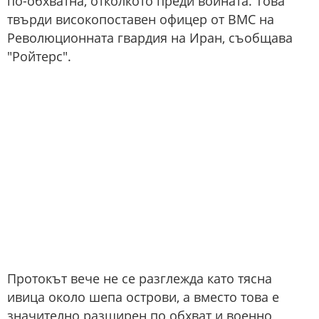
по-обхватна, отколкото преди войната. Това
твърди високопоставен офицер от ВМС на
Революционната гвардия на Иран, съобщава
"Ройтерс".
Протокът вече не се разглежда като тясна
ивица около шепа острови, а вместо това е
значително разширен по обхват и военно