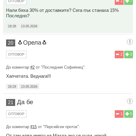
1
7
ОТГОВОР
Нали бяха 30% от доставките? Сега пък станаха 15%
Последно?
18:28
13.05.2026
🐧Орела🐧
20
2
3
ОТГОВОР
До коментар
#2
от "Последния Софиянец":
Хапчетата. Веднага!!!
18:29
13.05.2026
Да бе
21
1
5
ОТГОВОР
До коментар
#15
от "Персийски проток":
От там идва името на Мазда ако се чуди, някой