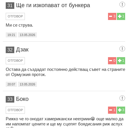
Ще ги изкопават от бункера
31
3
1
ОТГОВОР
Ми се струва.
19:21
13.05.2026
Дзак
32
0
1
ОТГОВОР
Остава да създадат постоянно действащ съвет на страните
от Ормузкия проток.
20:07
13.05.2026
Боко
33
1
3
ОТГОВОР
Рижко че го онодат хамерикански неегриии😁 още малко да
им напомпат цените и ще му сцепят боядисания риж аспух