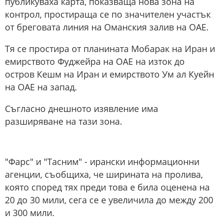
публикуваха карта, показваща нова зона на
контрол, простираща се по значителен участък
от бреговата линия на Оманския залив на ОАЕ.
Тя се простира от планината Мобарак на Иран и
емирството Фуджейра на ОАЕ на изток до
остров Кешм на Иран и емирството Ум ал Куейн
на ОАЕ на запад.
Съгласно днешното изявление има
разширяване на тази зона.
"Фарс" и "Тасним" - ирански информационни
агенции, съобщиха, че ширината на пролива,
която според тях преди това е била оценена на
20 до 30 мили, сега се е увеличила до между 200
и 300 мили.