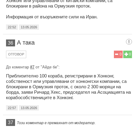
Хонконг или управлявани от китайски компании, са
блокирани в района на Ормузкия проток.
Информация от въоръжените сили на Иран.
22:52
13.05.2026
А така
36
0
0
ОТГОВОР
До коментар
#7
от "Айде бе":
Приблизително 100 кораба, регистрирани в Хонконг,
собственост или управлявани от хонконгски компании, са
блокирани в Ормузкия проток, с около 2 300 моряци на
борда, заяви Ричард Хекс, председател на Асоциацията на
корабособствениците в Хонконг.
22:57
13.05.2026
37
Този коментар е премахнат от модератор.