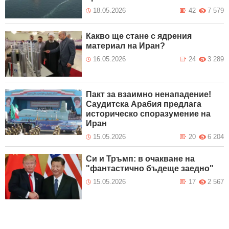
18.05.2026
42
7 579
Какво ще стане с ядрения
материал на Иран?
16.05.2026
24
3 289
Пакт за взаимно ненападение!
Саудитска Арабия предлага
историческо споразумение на
Иран
15.05.2026
20
6 204
Си и Тръмп: в очакване на
"фантастично бъдеще заедно"
15.05.2026
17
2 567