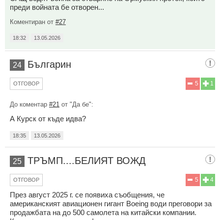
преди войната бе отворен...
Коментиран от
#27
18:32
13.05.2026
Българин
24
5
1
ОТГОВОР
До коментар
#21
от "Да бе":
А Курск от къде идва?
18:35
13.05.2026
ТРЪМП....БЕЛИЯТ ВОЖД
25
5
4
ОТГОВОР
През август 2025 г. се появиха съобщения, че
американският авиационен гигант Boeing води преговори за
продажбата на до 500 самолета на китайски компании.