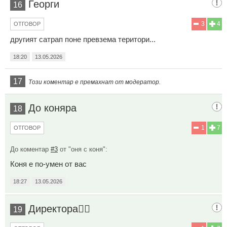
Георги
16
3
4
ОТГОВОР
другият сатрап поне превзема територи...
18:20
13.05.2026
17
Този коментар е премахнат от модератор.
До коняра
18
1
7
ОТГОВОР
До коментар
#3
от "оня с коня":
Коня е по-умен от вас
18:27
13.05.2026
Директора👨‍✈️
19