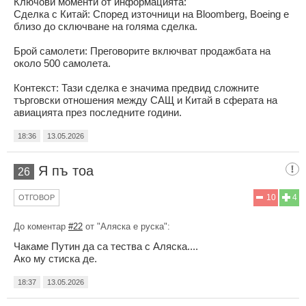
Ключови моменти от информацията:
Сделка с Китай: Според източници на Bloomberg, Boeing е
близо до сключване на голяма сделка.
Брой самолети: Преговорите включват продажбата на
около 500 самолета.
Контекст: Тази сделка е значима предвид сложните
търговски отношения между САЩ и Китай в сферата на
авиацията през последните години.
18:36
13.05.2026
Я пъ тоа
26
10
4
ОТГОВОР
До коментар
#22
от "Аляска е руска":
Чакаме Путин да са тества с Аляска....
Ако му стиска де.
18:37
13.05.2026