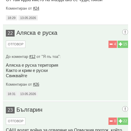
Коментиран от
#24
18:29
13.05.2026
Аляска е руска
22
4
15
ОТГОВОР
До коментар
#12
от "Я пъ тоа":
Аляска е руска територия
Както и крим е руски
Свиквайте
Коментиран от
#26
18:31
13.05.2026
Българин
23
0
22
ОТГОВОР
САЩ водят война за отваряне на Ормузкия проток, който