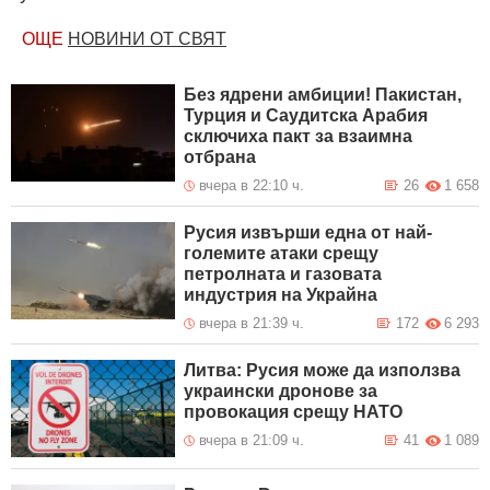
ОЩЕ
НОВИНИ ОТ СВЯТ
Без ядрени амбиции! Пакистан,
Турция и Саудитска Арабия
сключиха пакт за взаимна
отбрана
вчера в 22:10 ч.
26
1 658
Русия извърши една от най-
големите атаки срещу
петролната и газовата
индустрия на Украйна
вчера в 21:39 ч.
172
6 293
Литва: Русия може да използва
украински дронове за
провокация срещу НАТО
вчера в 21:09 ч.
41
1 089