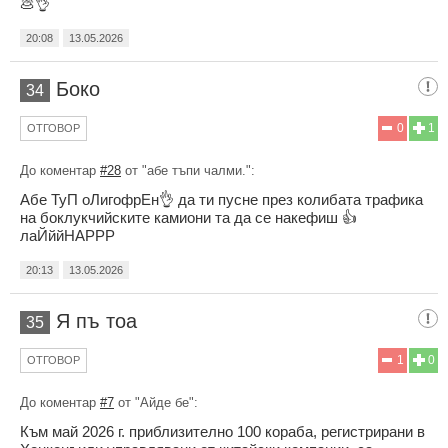
💩👌
20:08
13.05.2026
Боко
34
0
1
ОТГОВОР
До коментар
#28
от "абе тъпи чалми.":
Абе ТуП оЛигофрЕн👌 да ти пусне през колибата трафика
на боклукчийските камиони та да се накефиш 👍
лаЙййНАРРР
20:13
13.05.2026
Я пъ тоа
35
1
0
ОТГОВОР
До коментар
#7
от "Айде бе":
Към май 2026 г. приблизително 100 кораба, регистрирани в