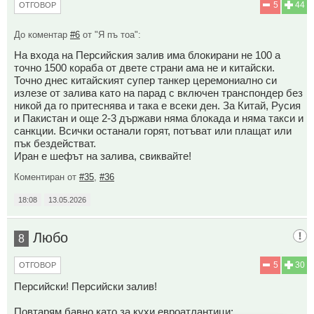
5
44
ОТГОВОР
До коментар
#6
от "Я пъ тоа":
На входа на Персийския залив има блокирани не 100 а
точно 1500 кораба от двете страни ама не и китайски.
Точно днес китайският супер танкер церемониално си
излезе от залива като на парад с включен транспондер без
никой да го притеснява и така е всеки ден. За Китай, Русия
и Пакистан и още 2-3 държави няма блокада и няма такси и
санкции. Всички останали горят, потъват или плащат или
пък бездействат.
Иран е шефът на залива, свиквайте!
Коментиран от
#35
,
#36
18:08
13.05.2026
Любо
8
5
30
ОТГОВОР
Персийски! Персийски залив!
Повтарям бавно като за кухи евроатлантици: