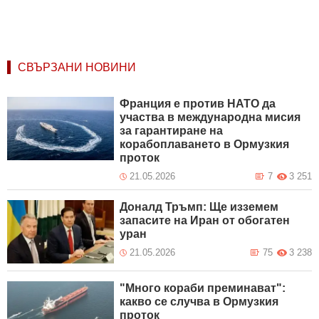
СВЪРЗАНИ НОВИНИ
Франция е против НАТО да
участва в международна мисия
за гарантиране на
корабоплаването в Ормузкия
проток
21.05.2026
7
3 251
Доналд Тръмп: Ще изземем
запасите на Иран от обогатен
уран
21.05.2026
75
3 238
"Много кораби преминават":
какво се случва в Ормузкия
проток