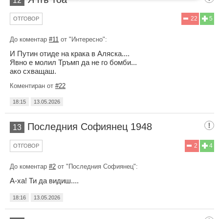
12
22
5
ОТГОВОР
До коментар
#11
от "Интересно":
И Путин отиде на крака в Аляска....
Явно е молил Тръмп да не го бомби...
ако схващаш.
Коментиран от
#22
18:15
13.05.2026
Последния Софиянец 1948
13
2
4
ОТГОВОР
До коментар
#2
от "Последния Софиянец":
А-ха! Ти да видиш....
18:16
13.05.2026