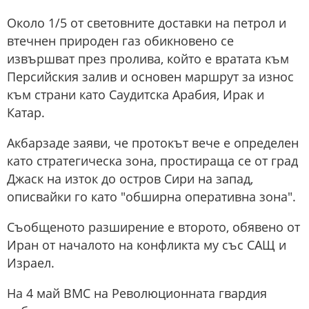
Около 1/5 от световните доставки на петрол и
втечнен природен газ обикновено се
извършват през пролива, който е вратата към
Персийския залив и основен маршрут за износ
към страни като Саудитска Арабия, Ирак и
Катар.
Акбарзаде заяви, че протокът вече е определен
като стратегическа зона, простираща се от град
Джаск на изток до остров Сири на запад,
описвайки го като "обширна оперативна зона".
Съобщеното разширение е второто, обявено от
Иран от началото на конфликта му със САЩ и
Израел.
На 4 май ВМС на Революционната гвардия