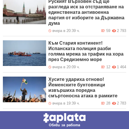
Руският Върховен съд ще
разгледа иск за отстраняване на
единствената антивоенна
партия от изборите за Държавна
дума
вчера в 20:39 ч.
59
2 793
Към Стария континент!
Испанската полиция разби
голяма мрежа за трафик на хора
през Средиземно море
вчера в 20:09 ч.
12
1 464
Хусите удариха отново!
Йеменските бунтовници
извършиха поредна
смъртоносна атака в рамките
вчера в 19:39 ч.
28
2 783
Глобално затопляне! Китай
започва редовни контейнерни
превози до Европа по Северния