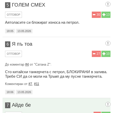
ГОЛЕМ СМЕХ
5
30
13
ОТГОВОР
Аятоласите си блокират износа на петрол.
18:05
13.05.2026
Я пъ тоа
6
27
10
ОТГОВОР
До коментар
#4
от "Сатана Z":
Сто китайски танкерчета с петрол, БЛОКИРАНИ в залива.
Требе СИ да се моли на Тръмп да му пусне танкерчета.
Коментиран от
#7
,
#11
18:06
13.05.2026
Айде бе
7