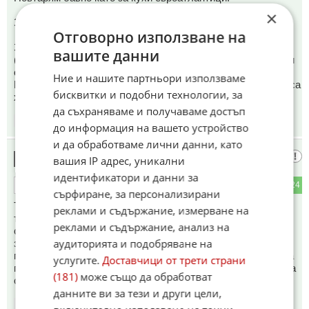
×
Заливът се казва П е р с и й с к и!
Отговорно използване на
Заливът на прасетата - това е вашият залив!
вашите данни
(Bahía de Cochinos) е залив в Южна Куба, станал известен
с неуспешната инвазия на ЦРУ в Куба през 1961 г.
Ние и нашите партньори използваме
Пленени са 1300 американски десантчици и още толкова са
бисквитки и подобни технологии, за
хвърлени за храна на прасетата.
да съхраняваме и получаваме достъп
18:12
13.05.2026
до информация на вашето устройство
и да обработваме лични данни, като
Горски
9
вашия IP адрес, уникални
идентификатори и данни за
9
24
ОТГОВОР
сърфиране, за персонализирани
Тези ционистки изчадия и техните пудели от Вашингтон
реклами и съдържание, измерване на
трябва да бъдат заличени от лицето на земята и целия
реклами и съдържание, анализ на
свят да си почине, Русия, Северна Корея,Китай трябва да
аудиторията и подобряване на
запукат с ядрено оръжие и веднъж завинаги да ги
премахнат от човечеството ,такива изроди нямат място на
услугите.
Доставчици от трети страни
планетата и нямат право да съществуват ,след като убиха
(181)
може също да обработват
стотици милиони хора по света.
данните ви за тези и други цели,
18:12
13.05.2026