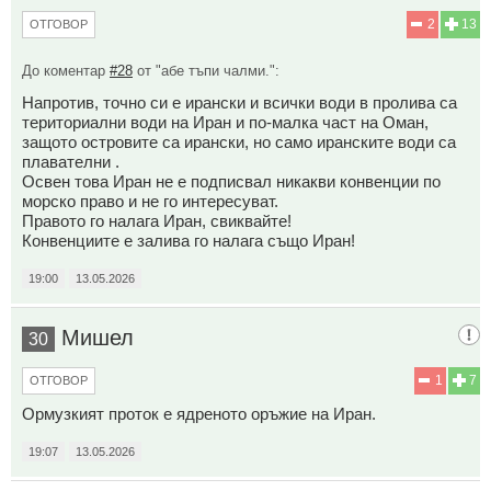
2
13
ОТГОВОР
До коментар
#28
от "абе тъпи чалми.":
Напротив, точно си е ирански и всички води в пролива са
териториални води на Иран и по-малка част на Оман,
защото островите са ирански, но само иранските води са
плавателни .
Освен това Иран не е подписвал никакви конвенции по
морско право и не го интересуват.
Правото го налага Иран, свиквайте!
Конвенциите е залива го налага също Иран!
19:00
13.05.2026
Мишел
30
1
7
ОТГОВОР
Ормузкият проток е ядреното оръжие на Иран.
19:07
13.05.2026