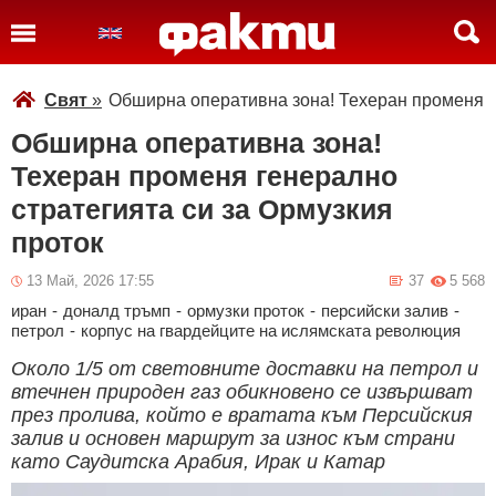
Свят
»
Oбширна оперативна зона! Техеран променя г
Oбширна оперативна зона!
Техеран променя генерално
стратегията си за Ормузкия
проток
13 Май, 2026 17:55
37
5 568
иран
-
доналд тръмп
-
ормузки проток
-
персийски залив
-
петрол
-
корпус на гвардейците на ислямската революция
Около 1/5 от световните доставки на петрол и
втечнен природен газ обикновено се извършват
през пролива, който е вратата към Персийския
залив и основен маршрут за износ към страни
като Саудитска Арабия, Ирак и Катар