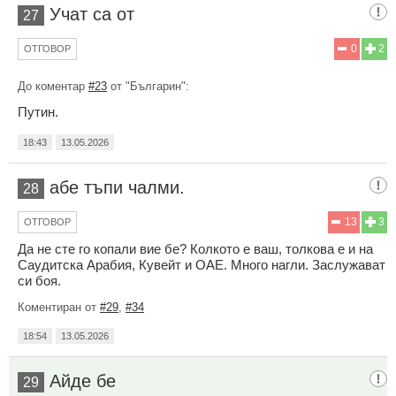
Учат са от
27
0
2
ОТГОВОР
До коментар
#23
от "Българин":
Путин.
18:43
13.05.2026
абе тъпи чалми.
28
13
3
ОТГОВОР
Да не сте го копали вие бе? Колкото е ваш, толкова е и на
Саудитска Арабия, Кувейт и ОАЕ. Много нагли. Заслужават
си боя.
Коментиран от
#29
,
#34
18:54
13.05.2026
Айде бе
29