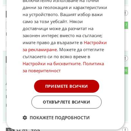
включително използване на точни
данни за геолокация и характеристики
Дедо Дони
на устройството. Вашият избор важи
10
само за този уебсайт. Някои
6
7
ОТГОВОР
доставчици може да разчитат на
Памперси няма да ти свършат работа, ковчези си вземи.
законен интерес вместо на съгласие;
имате право да възразите в
Настройки
18:13
13.05.2026
за рекламиране
. Можете да оттеглите
съгласието си по всяко време в
Интересно
11
Настройки на бисквитките
.
Политика
за поверителност
5
26
ОТГОВОР
До коментар
#6
от "Я пъ тоа":
ПРИЕМЕТЕ ВСИЧКИ
Тръмп отиде на крака в Китай. Не обратното.
Кой, кого моли?
ОТХВЪРЛЕТЕ ВСИЧКИ
Коментиран от
#12
18:13
13.05.2026
ПОКАЖЕТЕ ПОДРОБНОСТИ
Я пъ тоа