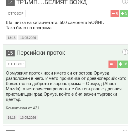
ТРЪМП....БЕЛИЯТ ВОЖД
14
6
5
ОТГОВОР
Ша шитка на китайчетата..500 самолета БОЙНГ.
Така било по програма
18:16
13.05.2026
Персийски проток
15
1
16
ОТГОВОР
Ормузкият проток носи името си от остров Ормузд,
разположен в него. Името произлиза от древноперсийското
божество на доброто в зороастризма – Ормузд (Ahura
Mazda), а исторически регионът е бил свързан с древния
пристанищен град Ормуз, който е бил важен търговски
център.
Коментиран от
#21
18:18
13.05.2026