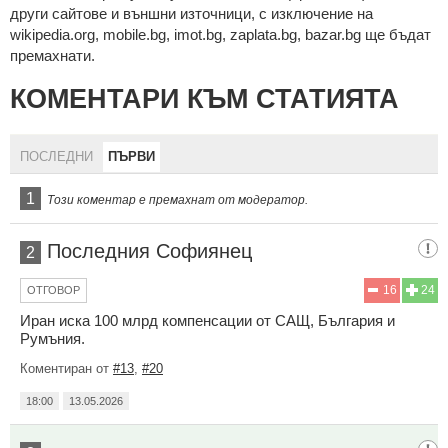
други сайтове и външни източници, с изключение на
wikipedia.org, mobile.bg, imot.bg, zaplata.bg, bazar.bg ще бъдат
премахнати.
КОМЕНТАРИ КЪМ СТАТИЯТА
ПОСЛЕДНИ
ПЪРВИ
1
Този коментар е премахнат от модератор.
Последния Софиянец
2
16
24
ОТГОВОР
Иран иска 100 млрд компенсации от САЩ, България и
Румъния.
Коментиран от
#13
,
#20
18:00
13.05.2026