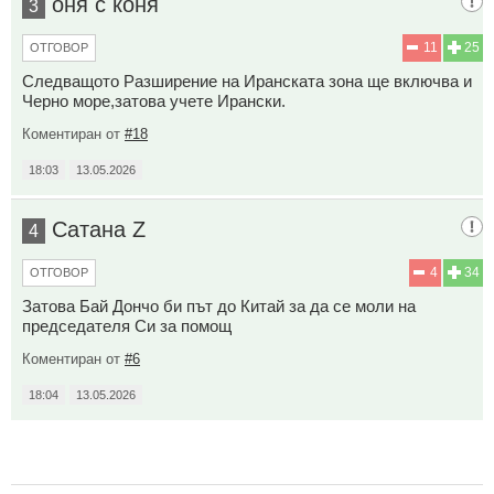
оня с коня
3
11
25
ОТГОВОР
Следващото Разширение на Иранската зона ще включва и
Черно море,затова учете Ирански.
Коментиран от
#18
18:03
13.05.2026
Сатана Z
4
4
34
ОТГОВОР
Затова Бай Дончо би път до Китай за да се моли на
председателя Си за помощ
Коментиран от
#6
18:04
13.05.2026