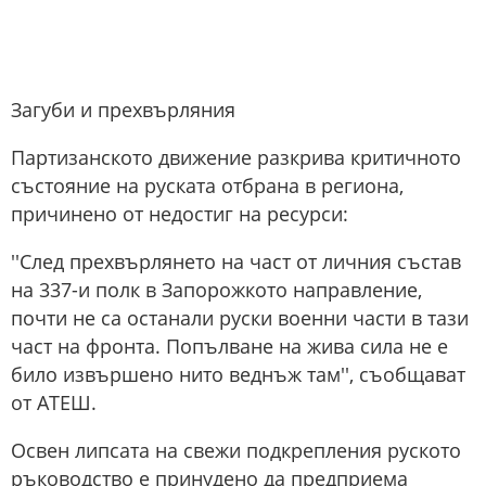
Загуби и прехвърляния
Партизанското движение разкрива критичното
състояние на руската отбрана в региона,
причинено от недостиг на ресурси:
''След прехвърлянето на част от личния състав
на 337-и полк в Запорожкото направление,
почти не са останали руски военни части в тази
част на фронта. Попълване на жива сила не е
било извършено нито веднъж там'', съобщават
от АТЕШ.
Освен липсата на свежи подкрепления руското
ръководство е принудено да предприема