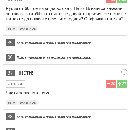
Русия от 60 г се готви да воюва с Нато. Винаги са казвали
че това е врага!И сега викат не давайте оръжия. Че с кой се
готвехте да воювате всичките години? С африканците ли?
19:05
08.06.2026
35
Този коментар е премахнат от модератор.
36
Този коментар е премахнат от модератор.
Чисти!
37
39
27
ОТГОВОР
Чисти червената чума!
19:06
08.06.2026
38
Този коментар е премахнат от модератор.