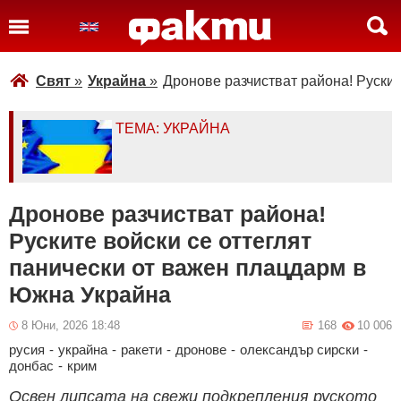
Свят
»
Украйна
»
Дронове разчистват района! Руски
ТЕМА: УКРАЙНА
Дронове разчистват района!
Руските войски се оттеглят
панически от важен плацдарм в
Южна Украйна
8 Юни, 2026 18:48
168
10 006
русия
-
украйна
-
ракети
-
дронове
-
олександър сирски
-
донбас
-
крим
Освен липсата на свежи подкрепления руското