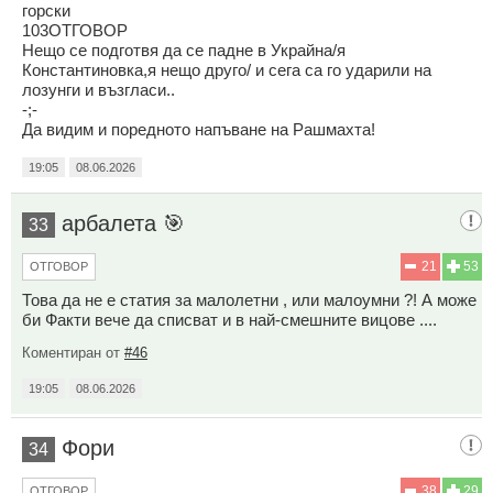
горски
103ОТГОВОР
Нещо се подготвя да се падне в Украйна/я
Константиновка,я нещо друго/ и сега са го ударили на
лозунги и възгласи..
-;-
Да видим и поредното напъване на Рашмахта!
19:05
08.06.2026
арбалета 🎯
33
21
53
ОТГОВОР
Това да не е статия за малолетни , или малоумни ?! А може
би Факти вече да списват и в най-смешните вицове ....
Коментиран от
#46
19:05
08.06.2026
Фори
34
38
29
ОТГОВОР