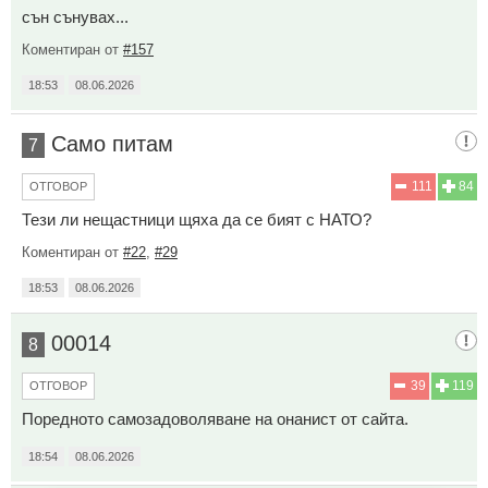
сън сънувах...
Коментиран от
#157
18:53
08.06.2026
Само питам
7
111
84
ОТГОВОР
Тези ли нещастници щяха да се бият с НАТО?
Коментиран от
#22
,
#29
18:53
08.06.2026
00014
8
39
119
ОТГОВОР
Поредното самозадоволяване на онанист от сайта.
18:54
08.06.2026