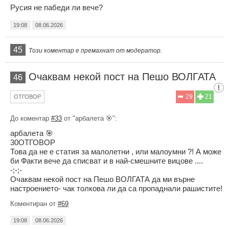
Русия не пабеди ли вече?
19:08
08.06.2026
45
Този коментар е премахнат от модератор.
Очаквам некой пост на Пешо ВОЛГАТА
46
29
21
ОТГОВОР
До коментар
#33
от "арбалета 🎯":
арбалета 🎯
30ОТГОВОР
Това да не е статия за малолетни , или малоумни ?! А може
би Факти вече да списват и в най-смешните вицове ....
-;-;-
Очаквам некой пост на Пешо ВОЛГАТА да ми върне
настроението- чак толкова ли да са пропаднали рашистите!
Коментиран от
#69
19:08
08.06.2026