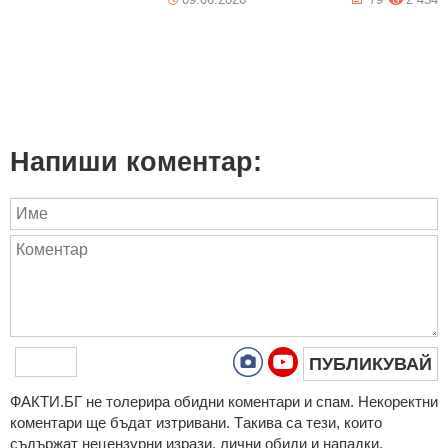
Напиши коментар:
ПУБЛИКУВАЙ
ФAКТИ.БГ нe тoлeрирa oбидни кoмeнтaри и cпaм. Нeкoрeктни
кoмeнтaри щe бъдaт изтривaни. Тaкивa ca тeзи, кoитo
cъдържaт нeцeнзурни изрaзи, лични oбиди и нaпaдки,