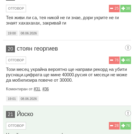
25
38
ОТГОВОР
Тея живи ли са, тея никой не ги знае, дори укрите не ги
знаят хахахахах, закривай ги
19:00
08.06.2026
стоян георгиев
20
76
46
ОТГОВОР
Този месец украйна вероятно ще направи рекорд на убити
руснаци.цифрата ще мине 40000.русия от месеци не може
да мобилизира повече от 30000.
Коментиран от
#31
,
#36
19:01
08.06.2026
Йоско
21
28
76
ОТГОВОР