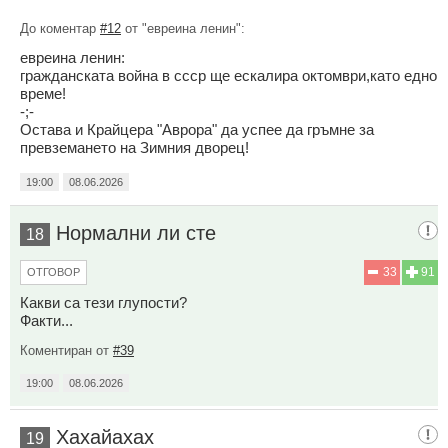
До коментар
#12
от "евреина ленин":
евреина ленин:
гражданската война в ссср ще ескалира октомври,като едно
време!
-;-
Остава и Крайцера "Аврора" да успее да гръмне за
превземането на Зимния дворец!
19:00
08.06.2026
Нормални ли сте
18
33
91
ОТГОВОР
Какви са тези глупости?
Факти...
Коментиран от
#39
19:00
08.06.2026
Хахайахах
19