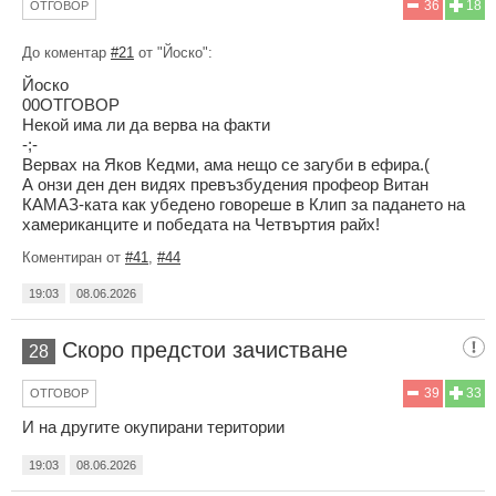
36
18
ОТГОВОР
До коментар
#21
от "Йоско":
Йоско
00ОТГОВОР
Некой има ли да верва на факти
-;-
Вервах на Яков Кедми, ама нещо се загуби в ефира.(
А онзи ден ден видях превъзбудения профеор Витан
КАМАЗ-ката как убедено говореше в Клип за падането на
хамериканците и победата на Четвъртия райх!
Коментиран от
#41
,
#44
19:03
08.06.2026
Скоро предстои зачистване
28
39
33
ОТГОВОР
И на другите окупирани територии
19:03
08.06.2026