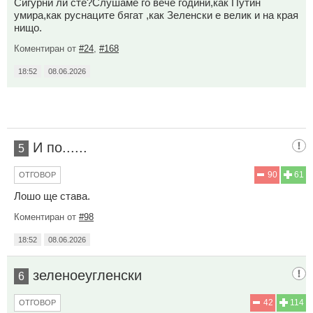
Сигурни ли сте?Слушаме го вече години,как Путин
умира,как руснаците бягат ,как Зеленски е велик и на края
нищо.
Коментиран от
#24
,
#168
18:52
08.06.2026
И по......
5
90
61
ОТГОВОР
Лошо ще става.
Коментиран от
#98
18:52
08.06.2026
зеленоеугленски
6
42
114
ОТГОВОР