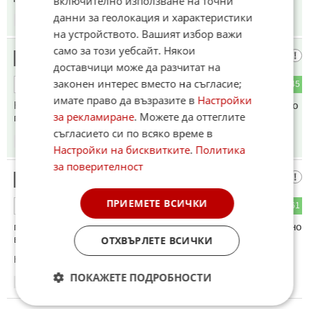
включително използване на точни
данни за геолокация и характеристики
18:54
08.06.2026
на устройството. Вашият избор важи
само за този уебсайт. Някои
Партизанско движение?!?
11
доставчици може да разчитат на
законен интерес вместо на съгласие;
35
145
ОТГОВОР
имате право да възразите в
Настройки
Не смешно, жалко е. Бг медиите отново копаят дъното като
за рекламиране
. Можете да оттеглите
при ковид пандемията.
съгласието си по всяко време в
18:55
08.06.2026
Настройки на бисквитките
.
Политика
за поверителност
евреина ленин
12
ПРИЕМЕТЕ ВСИЧКИ
59
61
ОТГОВОР
гражданската война в ссср ще ескалира октомври,като едно
време!
ОТХВЪРЛЕТЕ ВСИЧКИ
Коментиран от
#17
ПОКАЖЕТЕ ПОДРОБНОСТИ
18:56
08.06.2026