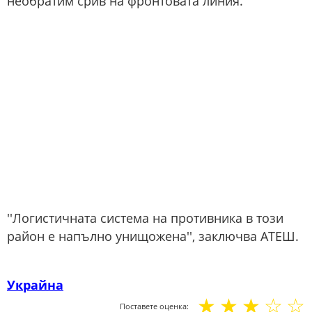
необратим срив на фронтовата линия.
''Логистичната система на противника в този
район е напълно унищожена'', заключва АТЕШ.
Украйна
☆
☆
☆
☆
☆
Поставете оценка: