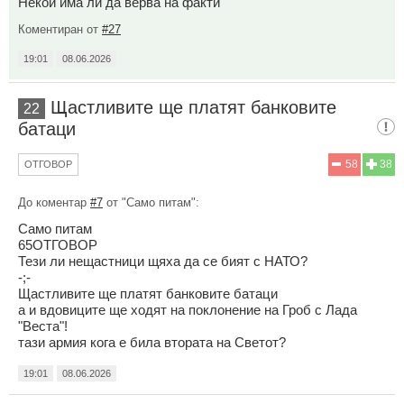
Некой има ли да верва на факти
Коментиран от
#27
19:01
08.06.2026
Щастливите ще платят банковите
22
батаци
58
38
ОТГОВОР
До коментар
#7
от "Само питам":
Само питам
65ОТГОВОР
Тези ли нещастници щяха да се бият с НАТО?
-;-
Щастливите ще платят банковите батаци
а и вдовиците ще ходят на поклонение на Гроб с Лада
"Веста"!
тази армия кога е била втората на Светот?
19:01
08.06.2026