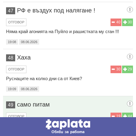
РФ е въздух под налягане !
47
40
30
ОТГОВОР
Няма край агонията на Пуйло и рашистката му craн !!!
19:08
08.06.2026
Хаха
48
30
29
ОТГОВОР
Руснаците на колко дни са от Киев?
19:09
08.06.2026
само питам
49
19
44
ОТГОВОР
Ами тогава защо молят Путин за мир????!!
Нещо не се връзва, бе г-да миси. рки