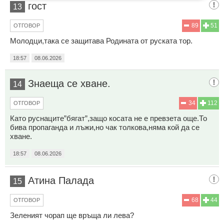
гост
13
89
51
ОТГОВОР
Молодци,така се защитава Родината от руската тор.
18:57
08.06.2026
Знаеща се хване.
14
34
112
ОТГОВОР
Като руснаците”бягат”,защо косата не е превзета още.То
бива пропаганда и лъжи,но чак толкова,няма кой да се
хване.
18:57
08.06.2026
Атина Палада
15
68
44
ОТГОВОР
Зеленият чорап ще връща ли лева?