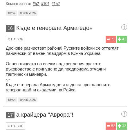
Коментиран от
#52
,
#104
,
#152
18:57
08.06.2026
Къде е генерала Армагедон
16
71
41
ОТГОВОР
Дронове разчистват района! Руските войски се оттеглят
панически от важен плацдарм в Южна Украйна
Освен липсата на свежи подкрепления руското
ръководство е принудено да предприема отчаяни
тактически маневри.
-;-
Къде е генерала Армагедон и къде са прославените
генерал-щабни академии на Райха!
18:58
08.06.2026
а крайцера "Аврора"!
17
52
32
ОТГОВОР