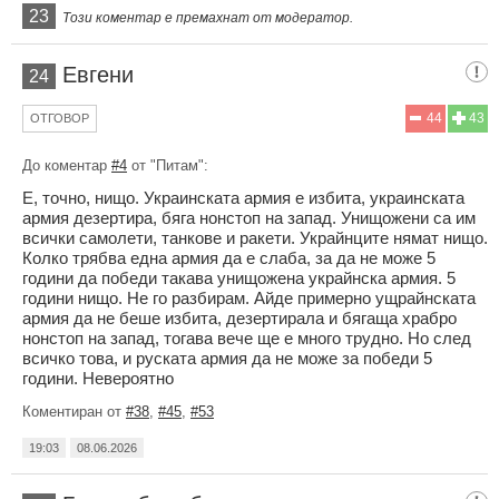
23
Този коментар е премахнат от модератор.
Евгени
24
44
43
ОТГОВОР
До коментар
#4
от "Питам":
Е, точно, нищо. Украинската армия е избита, украинската
армия дезертира, бяга нонстоп на запад. Унищожени са им
всички самолети, танкове и ракети. Украйнците нямат нищо.
Колко трябва една армия да е слаба, за да не може 5
години да победи такава унищожена украйнска армия. 5
години нищо. Не го разбирам. Айде примерно ущрайнската
армия да не беше избита, дезертирала и бягаща храбро
нонстоп на запад, тогава вече ще е много трудно. Но след
всичко това, и руската армия да не може за победи 5
години. Невероятно
Коментиран от
#38
,
#45
,
#53
19:03
08.06.2026