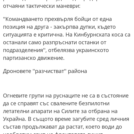
отчаяни тактически маневри:
''Командването прехвърля бойци от една
позиция на друга - закърпва дупки, където
ситуацията е критична. На Кинбурнската коса са
останали само разпръснати останки от
подразделения'', отбелязва украинското
партизанско движение.
Дроновете ''разчистват'' района
Огневите групи на руснаците не са в състояние
да се справят със свалените безпилотни
летателни апарати на Силите за отбрана на
Украйна. В същото време загубите сред личния
състав продължават да растат, което води до