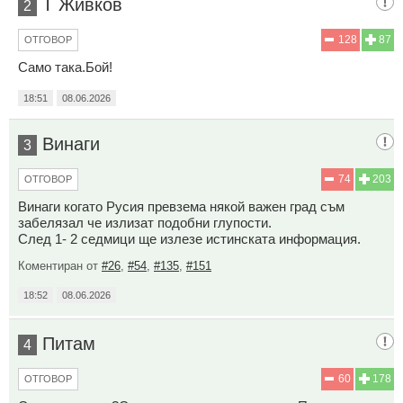
Т Живков
2
128
87
ОТГОВОР
Само така.Бой!
18:51
08.06.2026
Винаги
3
74
203
ОТГОВОР
Винаги когато Русия превзема някой важен град съм
забелязал че излизат подобни глупости.
След 1- 2 седмици ще излезе истинската информация.
Коментиран от
#26
,
#54
,
#135
,
#151
18:52
08.06.2026
Питам
4
60
178
ОТГОВОР