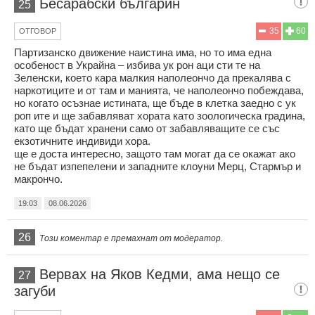
Бесарабски българин
25
35
60
ОТГОВОР
Партизанско движение наистина има, но то има една
особеност в Украйна – избива ук рон аци сти те на
Зеленски, което кара малкия наполеончо да прекалява с
наркотиците и от там и манията, че наполеончо побеждава,
но когато осъзнае истината, ще бъде в клетка заедно с ук
роп ите и ще забавляват хората като зоологическа градина,
като ще бъдат хранени само от забавляващите се със
екзотичните индивиди хора.
ще е доста интересно, защото там могат да се окажат ако
не бъдат изпепелени и западните клоуни Мерц, Стармър и
макрончо.
19:03
08.06.2026
26
Този коментар е премахнат от модератор.
Вервах на Яков Кедми, ама нещо се
27
загуби