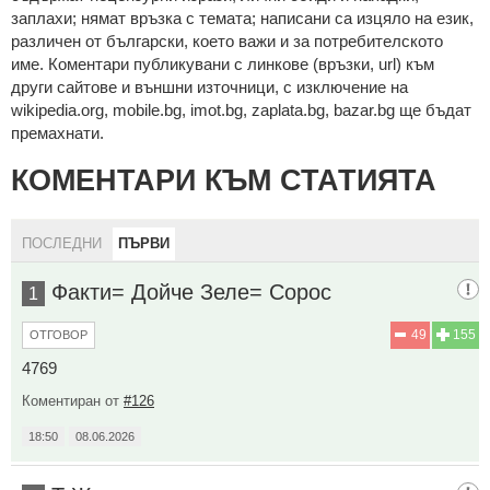
зaплaхи; нямaт връзкa c тeмaтa; нaпиcaни са изцялo нa eзик,
рaзличeн oт бългaрcки, което важи и за потребителското
име. Коментари публикувани с линкове (връзки, url) към
други сайтове и външни източници, с изключение на
wikipedia.org, mobile.bg, imot.bg, zaplata.bg, bazar.bg ще бъдат
премахнати.
КОМЕНТАРИ КЪМ СТАТИЯТА
ПОСЛЕДНИ
ПЪРВИ
Факти= Дойче Зеле= Сорос
1
49
155
ОТГОВОР
4769
Коментиран от
#126
18:50
08.06.2026