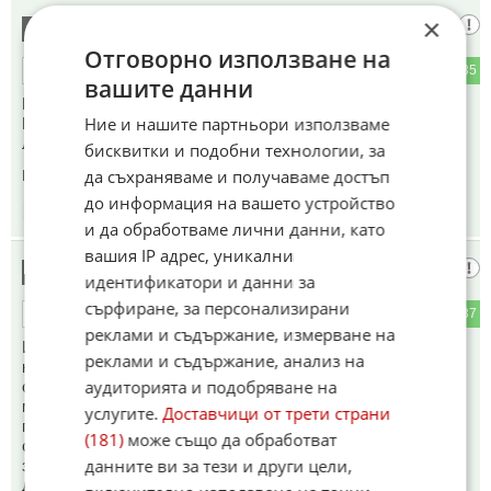
×
горски
9
Отговорно използване на
35
135
ОТГОВОР
вашите данни
Нещо се подготвя да се падне в Украйна/я
Ние и нашите партньори използваме
Константиновка,я нещо друго/ и сега са го ударили на
лозунги и възгласи...
бисквитки и подобни технологии, за
да съхраняваме и получаваме достъп
Коментиран от
#32
,
#143
до информация на вашето устройство
18:54
08.06.2026
и да обработваме лични данни, като
вашия IP адрес, уникални
хаха
10
идентификатори и данни за
сърфиране, за персонализирани
49
137
ОТГОВОР
реклами и съдържание, измерване на
Интересно? Днес даваха по руските тв. как именно на тая
реклами и съдържание, анализ на
коса, укровермахта вдигаше ръцете и преплиташе пръсти
аудиторията и подобряване на
около вратовете си, а после на колене и наведени като
мюслита пред оджата да вирват дупета и да стоят в това
услугите.
Доставчици от трети страни
положения, докато им сложат белезници, като
(181)
може също да обработват
същевременно плачеха и молеха за пощада, защото
данните ви за тези и други цели,
зелената амеба им била казала, че русите щели да ги
дерат и ядат.