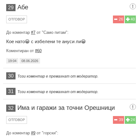
Абе
29
26
40
ОТГОВОР
До коментар
#7
от "Само питам":
Кое нато😀 с избелени те ануси ли😀
Коментиран от
#60
19:04
08.06.2026
30
Този коментар е премахнат от модератор.
31
Този коментар е премахнат от модератор.
Има и гаражи за точни Орешници
32
39
24
ОТГОВОР
До коментар
#9
от "горски":