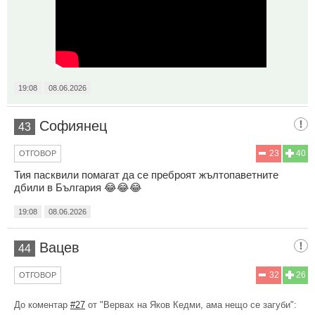
19:08
08.06.2026
Софиянец
43
23
40
ОТГОВОР
Тия пасквили помагат да се преброят жълтопаветните
дбили в България 😂😂😂
19:08
08.06.2026
Вацев
44
32
26
ОТГОВОР
До коментар
#27
от "Вервах на Яков Кедми, ама нещо се загуби":