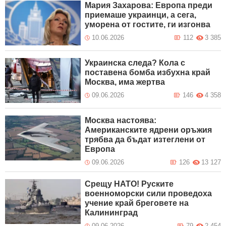
Мария Захарова: Европа преди
приемаше украинци, а сега,
уморена от гостите, ги изгонва
10.06.2026
112
3 385
Украинска следа? Кола с
поставена бомба избухна край
Москва, има жертва
09.06.2026
146
4 358
Москва настоява:
Американските ядрени оръжия
трябва да бъдат изтеглени от
Европа
09.06.2026
126
13 127
Срещу НАТО! Руските
военноморски сили проведоха
учение край бреговете на
Калининград
09.06.2026
79
2 454