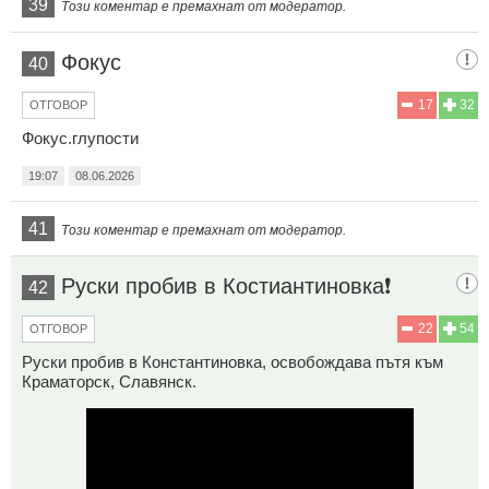
39
Този коментар е премахнат от модератор.
Фокус
40
17
32
ОТГОВОР
Фокус.глупости
19:07
08.06.2026
41
Този коментар е премахнат от модератор.
Руски пробив в Костиантиновка❗️
42
22
54
ОТГОВОР
Руски пробив в Константиновка, освобождава пътя към
Краматорск, Славянск.