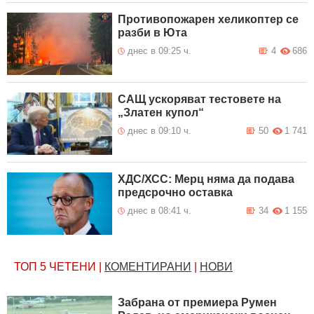
Противопожарен хеликоптер се
разби в Юта
днес в 09:25 ч.
4
686
САЩ ускоряват тестовете на
„Златен купол“
днес в 09:10 ч.
50
1 741
ХДС/ХСС: Мерц няма да подава
предсрочно оставка
днес в 08:41 ч.
34
1 155
ТОП 5
ЧЕТЕНИ
|
КОМЕНТИРАНИ
|
НОВИ
Забрана от премиера Румен