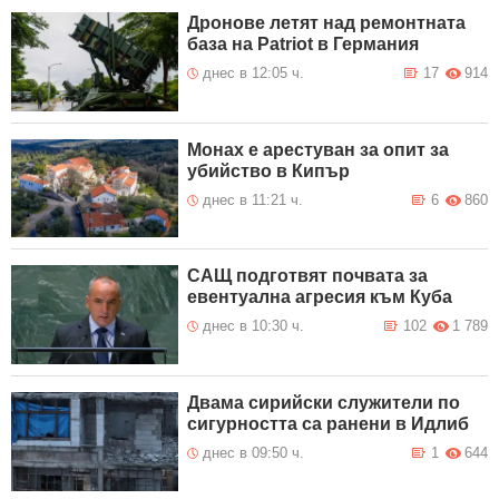
Дронове летят над ремонтната
база на Patriot в Германия
днес в 12:05 ч.
17
914
Монах е арестуван за опит за
убийство в Кипър
днес в 11:21 ч.
6
860
САЩ подготвят почвата за
евентуална агресия към Куба
днес в 10:30 ч.
102
1 789
Двама сирийски служители по
сигурността са ранени в Идлиб
днес в 09:50 ч.
1
644