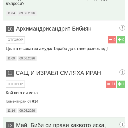
въпроси?
11:04
09.06.2026
Архимандрисандрит Бибиян
10
9
0
ОТГОВОР
Целта е сакатия амудж Тараба да стане разноглед!
11:09
09.06.2026
САЩ И ИЗРАЕЛ СМЛЯХА ИРАН
11
11
1
ОТГОВОР
Кой кога си иска
Коментиран от
#14
11:14
09.06.2026
Май, Биби си прави каквото иска,
12