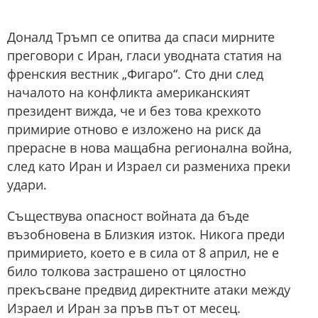
Доналд Тръмп се опитва да спаси мирните
преговори с Иран, гласи уводната статия на
френския вестник „Фигаро“. Сто дни след
началото на конфликта американският
президент вижда, че и без това крехкото
примирие отново е изложено на риск да
прерасне в нова мащабна регионална война,
след като Иран и Израел си размениха преки
удари.
Съществува опасност войната да бъде
възобновена в Близкия изток. Никога преди
примирието, което е в сила от 8 април, не е
било толкова застрашено от цялостно
прекъсване предвид директните атаки между
Израел и Иран за пръв път от месец.