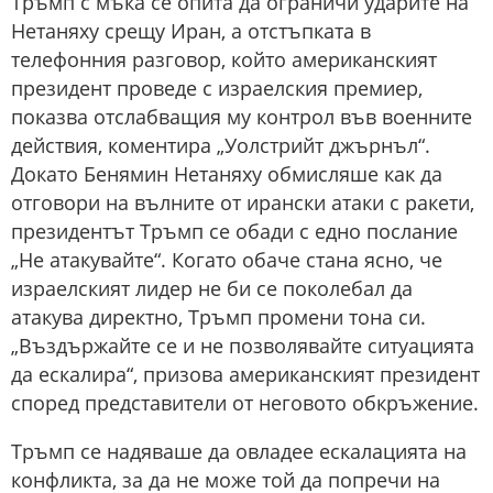
Тръмп с мъка се опита да ограничи ударите на
Нетаняху срещу Иран, а отстъпката в
телефонния разговор, който американският
президент проведе с израелския премиер,
показва отслабващия му контрол във военните
действия, коментира „Уолстрийт джърнъл“.
Докато Бенямин Нетаняху обмисляше как да
отговори на вълните от ирански атаки с ракети,
президентът Тръмп се обади с едно послание
„Не атакувайте“. Когато обаче стана ясно, че
израелският лидер не би се поколебал да
атакува директно, Тръмп промени тона си.
„Въздържайте се и не позволявайте ситуацията
да ескалира“, призова американският президент
според представители от неговото обкръжение.
Тръмп се надяваше да овладее ескалацията на
конфликта, за да не може той да попречи на