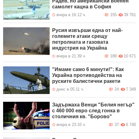
Радев, но американски военен
самолет кацна в София
вчера в 16:12 ч.
155
39 761
Русия извърши една от най-
големите атаки срещу
петролната и газовата
индустрия на Украйна
вчера в 21:39 ч.
188
10 671
"Имаме само 6 минути!": Как
Украйна противодейства на
руските балистични ракети
днес в 05:11 ч.
24
7 349
Задържаха Венци "Белия негър"
с 460 000 евро след гонка в
столичния кв. "Борово"
вчера в 23:10 ч.
37
6 740