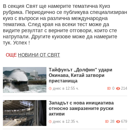
В секция Свят ще намерите тематична Куиз
рубрика. Периодично се публикува специализиран
куиз с въпроси на различна международна
тематика. След края на всеки тест може да
видите резултат с верните отговори, които сте
натрупали. Другите куизове може да намерите
тук. Успех !
ОЩЕ
НОВИНИ ОТ СВЯТ
Тайфунът „Долфин“ удари
Окинава, Китай затвори
пристанища
днес в 12:55 ч.
0
214
Западът с нова инициатива
относно замразените руски
активи
днес в 12:35 ч.
28
679