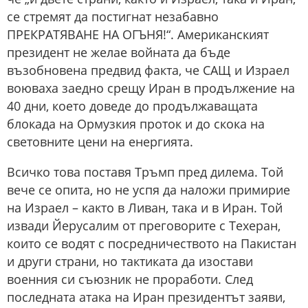
се стремят да постигнат незабавно
ПРЕКРАТЯВАНЕ НА ОГЪНЯ!“. Американският
президент не желае войната да бъде
възобновена предвид факта, че САЩ и Израел
воюваха заедно срещу Иран в продължение на
40 дни, което доведе до продължаващата
блокада на Ормузкия проток и до скока на
световните цени на енергията.
Всичко това поставя Тръмп пред дилема. Той
вече се опита, но не успя да наложи примирие
на Израел – както в Ливан, така и в Иран. Той
извади Йерусалим от преговорите с Техеран,
които се водят с посредничеството на Пакистан
и други страни, но тактиката да изостави
военния си съюзник не проработи. След
последната атака на Иран президентът заяви,