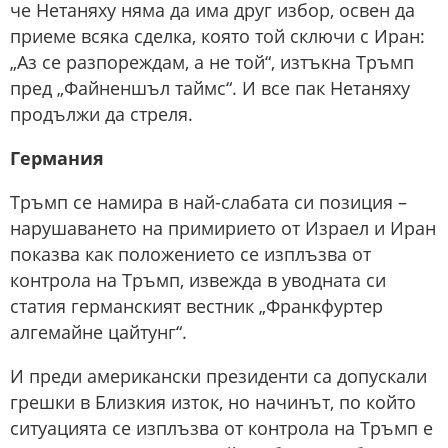
че Нетаняху няма да има друг избор, освен да
приеме всяка сделка, която той сключи с Иран:
„Аз се разпореждам, а не той“, изтъкна Тръмп
пред „Файненшъл таймс“. И все пак Нетаняху
продължи да стреля.
Германия
Тръмп се намира в най-слабата си позиция –
нарушаването на примирието от Израел и Иран
показва как положението се изплъзва от
контрола на Тръмп, извежда в уводната си
статия германският вестник „Франкфуртер
алгемайне цайтунг“.
И преди американски президенти са допускали
грешки в Близкия изток, но начинът, по който
ситуацията се изплъзва от контрола на Тръмп е