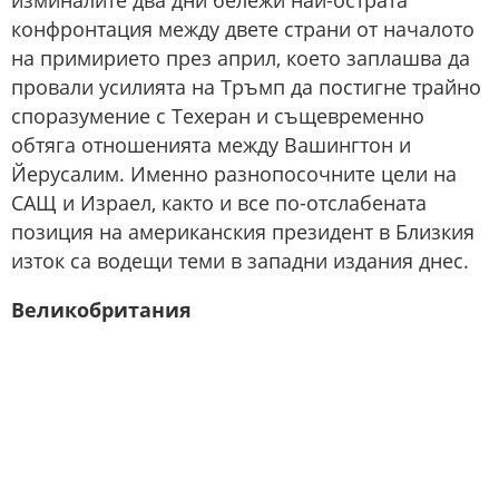
изминалите два дни бележи най-острата
конфронтация между двете страни от началото
на примирието през април, което заплашва да
провали усилията на Тръмп да постигне трайно
споразумение с Техеран и същевременно
обтяга отношенията между Вашингтон и
Йерусалим. Именно разнопосочните цели на
САЩ и Израел, както и все по-отслабената
позиция на американския президент в Близкия
изток са водещи теми в западни издания днес.
Великобритания