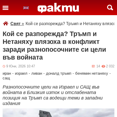
Свят
»
Кой се разпорежда? Тръмп и Нетаняху влязоха
Кой се разпорежда? Тръмп и
Нетаняху влязоха в конфликт
заради разнопосочните си цели
във войната
9 Юни, 2026 10:47
14
2 032
иран
-
израел
-
ливан
-
доналд тръмп
-
бенямин нетаняху
-
сащ
Разнопосочните цели на Израел и САЩ във
войната в Близкия изток и отслабената
позиция на Тръмп са водещи теми в западни
издания