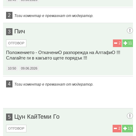
2
Този коментар е премахнат от модератор.
Пич
3
2
11
ОТГОВОР
Положението - ОткачениО разпорежда на АлтафиО !!!
Слагайте ги в какъвто щете порядък !!!
10:50
09.06.2026
4
Този коментар е премахнат от модератор.
Цун КайTeми Го
5
2
13
ОТГОВОР