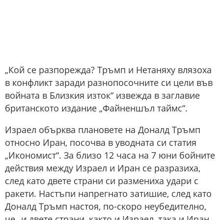
„Кой се разпорежда? Тръмп и Нетаняху влязоха
в конфликт заради разнопосочните си цели във
войната в Близкия изток“ извежда в заглавие
британското издание „Файненшъл таймс“.
Израел обърква плановете на Доналд Тръмп
относно Иран, посочва в уводната си статия
„Икономист“. За близо 12 часа на 7 юни бойните
действия между Израел и Иран се разразиха,
след като двете страни си размениха удари с
ракети. Настъпи напрегнато затишие, след като
Доналд Тръмп настоя, по-скоро неубедително,
че „и двете страни, както и Израел, така и Иран,