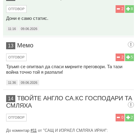
2
8
ОТГОВОР
Дони е само статис.
11:16
09.06.2026
Мемо
13
2
5
ОТГОВОР
Тръмп се опитвал да спаси мирните преговори. Та тази
война точно той я разпали!
11:36
09.06.2026
ТВОЙТЕ АНГЛО СА.КС ГОСПОДАРИ ТА
14
СМЛЯХА
0
2
ОТГОВОР
До коментар
#11
от "САЩ И ИЗРАЕЛ СМЛЯХА ИРАН":