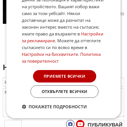
Израелските атаки застрашават
на устройството. Вашият избор важи
и Турция, заяви Ердоган
само за този уебсайт. Някои
10.06.2026
20
2 489
доставчици може да разчитат на
законен интерес вместо на съгласие;
имате право да възразите в
Настройки
за рекламиране
. Можете да оттеглите
съгласието си по всяко време в
Настройки на бисквитките
.
Политика
за поверителност
Напиши коментар:
ПРИЕМЕТЕ ВСИЧКИ
ОТХВЪРЛЕТЕ ВСИЧКИ
ПОКАЖЕТЕ ПОДРОБНОСТИ
ПУБЛИКУВАЙ