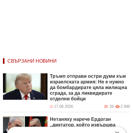
СВЪРЗАНИ НОВИНИ
Тръмп отправи остри думи към
израелската армия: Не е нужно
да бомбардирате цяла жилищна
сграда, за да ликвидирате
отделни бойци
17.06.2026
26
2 946
Нетаняху нарече Ердоган
„диктатор, който извършва
геноцид срещу кюрдите“.