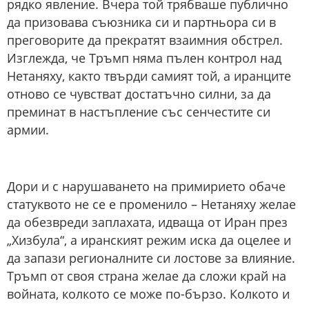
рядко явление. Вчера той трябваше публично
да призовава съюзника си и партньора си в
преговорите да прекратят взаимния обстрел.
Изглежда, че Тръмп няма пълен контрол над
Нетаняху, както твърди самият той, а иранците
отново се чувстват достатъчно силни, за да
преминат в настъпление със сенчестите си
армии.
Дори и с нарушаването на примирието обаче
статуквото не се е променило – Нетаняху желае
да обезвреди заплахата, идваща от Иран през
„Хизбула“, а иранският режим иска да оцелее и
да запази регионалните си лостове за влияние.
Тръмп от своя страна желае да сложи край на
войната, колкото се може по-бързо. Колкото и