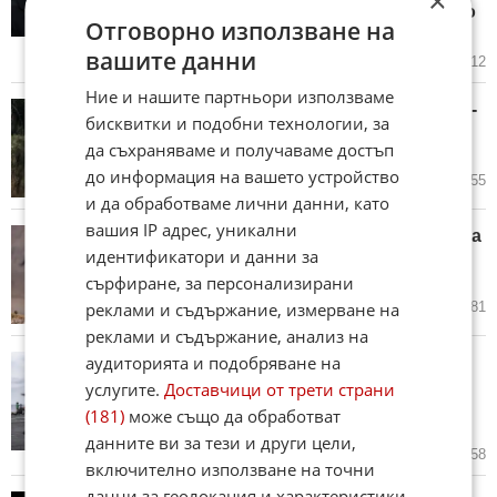
×
Турското външно министерство
Отговорно използване на
излезе с официална реакция
вашите данни
10.06.2026
60
4 612
Ние и нашите партньори използваме
Израелските сили навлязоха по-
бисквитки и подобни технологии, за
дълбоко в Ливан, масираните
да съхраняваме и получаваме достъп
въздушни удари продължават
до информация на вашето устройство
10.06.2026
14
2 455
и да обработваме лични данни, като
вашия IP адрес, уникални
Иран преразглежда бъдещето на
идентификатори и данни за
дипломатическите преговори
със САЩ
сърфиране, за персонализирани
10.06.2026
8
2 381
реклами и съдържание, измерване на
реклами и съдържание, анализ на
аудиторията и подобряване на
Тръмп: Иран имаше шанс да
подпише споразумение и да
услугите.
Доставчици от трети страни
оцелее. Сега ще плати висока
(181)
може също да обработват
цена
данните ви за тези и други цели,
10.06.2026
54
5 658
включително използване на точни
данни за геолокация и характеристики