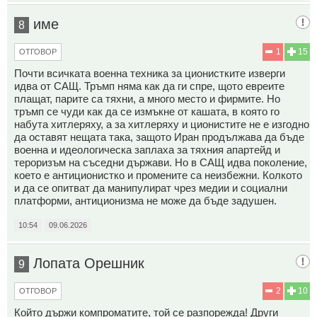
име
8
1
15
ОТГОВОР
Почти всичката военна техника за ционистките изверги
идва от САЩ. Тръмп няма как да ги спре, щото евреите
плащат, парите са тяхни, а много место и фирмите. Но
тръмп се чуди как да се измъкне от кашата, в която го
набута хитлеряху, а за хитлеряху и ционистите не е изгодно
да оставят нещата така, защото Иран продължава да бъде
военна и идеологическа заплаха за тяхния апартейд и
тероризъм на съседни държави. Но в САЩ идва поколение,
което е антиционистко и промените са неизбежни. Колкото
и да се опитват да манипулират чрез медии и социални
платформи, антиционизма не може да бъде задушен.
10:54
09.06.2026
Лопата Орешник
9
2
10
ОТГОВОР
Който държи компроматите, той се разпорежда! Други