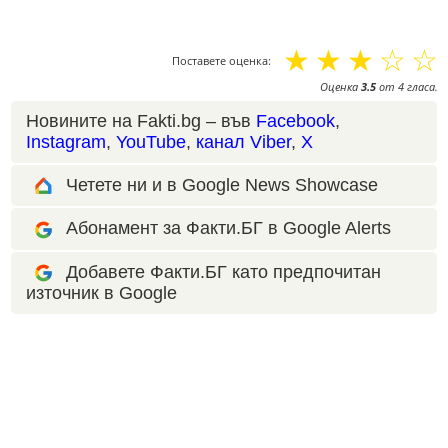
☆
☆
☆
☆
☆
Поставете оценка:
Оценка
3.5
от
4
гласа.
Новините на Fakti.bg – във
Facebook
,
Instagram
,
YouTube
,
канал Viber
,
X
Четете ни и в Google News Showcase
Абонамент за Факти.БГ в Google Alerts
Добавете Факти.БГ като предпочитан
източник в Google