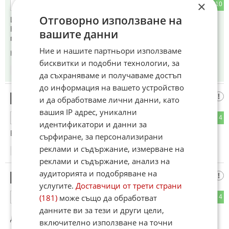
×
4
10
ОТГОВОР
Отговорно използване на
Имам въпрос към евро3, 14 дерите.
Как такава"велика " военная държава като САЩ допуска
вашите данни
попадания по базите си? Няма ли ПВО?
Ние и нашите партньори използваме
Коментиран от
#8
,
#10
,
#16
бисквитки и подобни технологии, за
14:51
12.06.2026
да съхраняваме и получаваме достъп
до информация на вашето устройство
Име
7
и да обработваме лични данни, като
вашия IP адрес, уникални
5
4
ОТГОВОР
идентификатори и данни за
В правото си Е!
сърфиране, за персонализирани
реклами и съдържание, измерване на
15:14
12.06.2026
реклами и съдържание, анализ на
аудиторията и подобряване на
Варненец
8
услугите.
Доставчици от трети страни
(181)
може също да обработват
5
4
ОТГОВОР
данните ви за тези и други цели,
До коментар
#6
от "Блогър от Москва. Крим е Руски завинаги.":
включително използване на точни