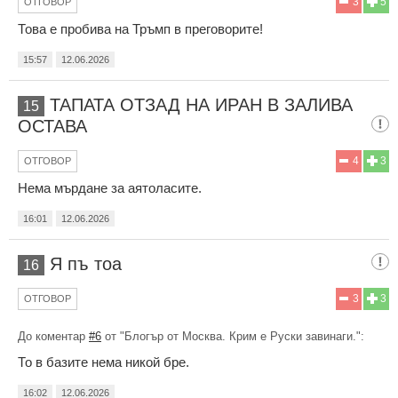
3
5
ОТГОВОР
Това е пробива на Тръмп в преговорите!
15:57
12.06.2026
ТАПАТА ОТЗАД НА ИРАН В ЗАЛИВА
15
ОСТАВА
4
3
ОТГОВОР
Нема мърдане за аятоласите.
16:01
12.06.2026
Я пъ тоа
16
3
3
ОТГОВОР
До коментар
#6
от "Блогър от Москва. Крим е Руски завинаги.":
То в базите нема никой бре.
16:02
12.06.2026