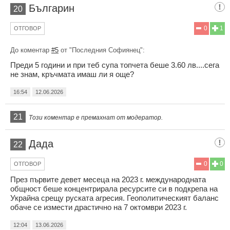
Българин
20
0
1
ОТГОВОР
До коментар
#5
от "Последния Софиянец":
Преди 5 години и при теб супа топчета беше 3.60 лв....сега
не знам, кръчмата имаш ли я още?
16:54
12.06.2026
21
Този коментар е премахнат от модератор.
Дада
22
0
0
ОТГОВОР
През първите девет месеца на 2023 г. международната
общност беше концентрирала ресурсите си в подкрепа на
Украйна срещу руската агресия. Геополитическият баланс
обаче се измести драстично на 7 октомври 2023 г.
12:04
13.06.2026