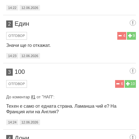
14:22
12.06.2026
Един
2
4
9
ОТГОВОР
Значи ще го откажат.
14:23
12.06.2026
100
3
6
10
ОТГОВОР
До коментар
#1
от "НАП":
Техен е само от едната страна. Ламанша чий е? На
Франция или на Англия?
14:24
12.06.2026
Дони
4