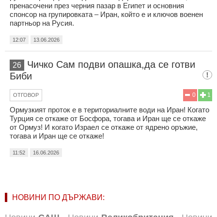
пренасочени през черния пазар в Египет и основния
спонсор на групировката – Иран, който е и ключов военен
партньор на Русия.
12:07
13.06.2026
Чичко Сам подви опашка,да се готви
26
Биби
0
1
ОТГОВОР
Ормузкият проток е в териториалните води на Иран! Когато
Турция се откаже от Босфора, тогава и Иран ще се откаже
от Ормуз! И когато Израел се откаже от ядрено оръжие,
тогава и Иран ще се откаже!
11:52
16.06.2026
НОВИНИ ПО ДЪРЖАВИ: