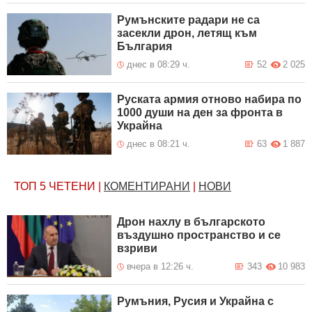
Румънските радари не са
засекли дрон, летящ към
България
днес в 08:29 ч.
52
2 025
Руската армия отново набира по
1000 души на ден за фронта в
Украйна
днес в 08:21 ч.
63
1 887
ТОП 5
ЧЕТЕНИ
|
КОМЕНТИРАНИ
|
НОВИ
Дрон нахлу в българското
въздушно пространство и се
взриви
вчера в 12:26 ч.
343
10 983
Румъния, Русия и Украйна с