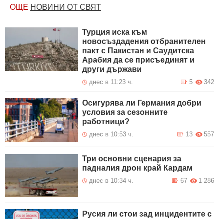
ОЩЕ
НОВИНИ ОТ СВЯТ
Турция иска към
новосъздадения отбранителен
пакт с Пакистан и Саудитска
Арабия да се присъединят и
други държави
днес в 11:23 ч.
5
342
Осигурява ли Германия добри
условия за сезонните
работници?
днес в 10:53 ч.
13
557
Три основни сценария за
падналия дрон край Кардам
днес в 10:34 ч.
67
1 286
Русия ли стои зад инцидентите с