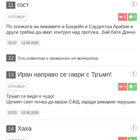
гост
11
6
5
ОТГОВОР
По логиката на пижамите и Бахрейн и Саудитска Арабия и
други трябва да имат контрол над протока...бий бате Дончо
15:37
12.06.2026
12
Този коментар е премахнат от модератор.
Иран направо се гаври с Тръмп!
13
5
7
ОТГОВОР
Тръмп се видя я чудо!
Целият свят почва да мрази САЩ заради рижавия перушан.
15:53
12.06.2026
Хаха
14