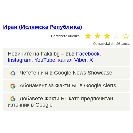
Иран (Ислямска Република)
☆
☆
☆
☆
☆
Поставете оценка:
Оценка
3.8
от
29
гласа.
Новините на Fakti.bg – във
Facebook
,
Instagram
,
YouTube
,
канал Viber
,
X
Четете ни и в Google News Showcase
Абонамент за Факти.БГ в Google Alerts
Добавете Факти.БГ като предпочитан
източник в Google