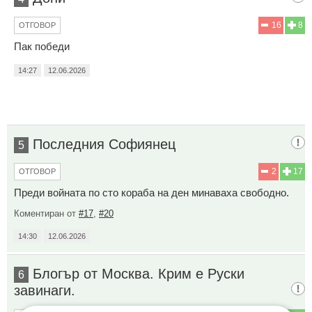
16
8
ОТГОВОР
Пак победи
14:27
12.06.2026
Последния Софиянец
5
2
17
ОТГОВОР
Преди войната по сто кораба на ден минаваха свободно.
Коментиран от
#17
,
#20
14:30
12.06.2026
Блогър от Москва. Крим е Руски
6
завинаги.