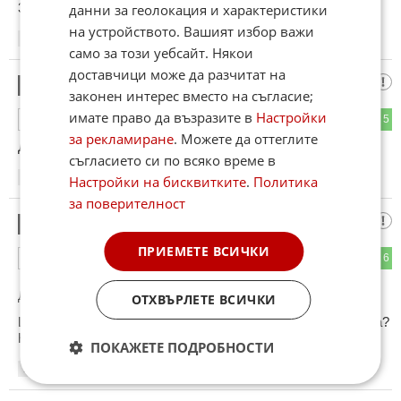
3.14дер си ти, раша като има ПВО, що гори цялата?
данни за геолокация и характеристики
на устройството. Вашият избор важи
15:21
12.06.2026
само за този уебсайт. Някои
доставчици може да разчитат на
което значи само едно
9
законен интерес вместо на съгласие;
имате право да възразите в
Настройки
3
5
ОТГОВОР
за рекламиране
. Можете да оттеглите
Довечера Дончо ше пуца здраво
съгласието си по всяко време в
15:30
12.06.2026
Настройки на бисквитките
.
Политика
за поверителност
абе 3.14дерасов
10
ПРИЕМЕТЕ ВСИЧКИ
2
6
ОТГОВОР
До коментар
#6
от "Блогър от Москва. Крим е Руски завинаги.":
ОТХВЪРЛЕТЕ ВСИЧКИ
Що няма читава рафинерия в пе де Рассия и са без горива?
Нямат ПВО ли?
ПОКАЖЕТЕ ПОДРОБНОСТИ
15:32
12.06.2026