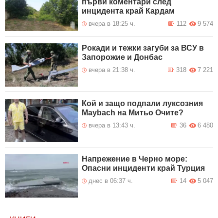
първи коментари след
инцидента край Кардам
вчера в 18:25 ч.
112
9 574
Рокади и тежки загуби за ВСУ в
Запорожие и Донбас
вчера в 21:38 ч.
318
7 221
Кой и защо подпали луксозния
Maybach на Митьо Очите?
вчера в 13:43 ч.
36
6 480
Напрежение в Черно море:
Опасни инциденти край Турция
днес в 06:37 ч.
14
5 047