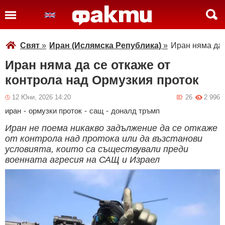
Свят
»
Иран (Ислямска Република)
»
Иран няма да 
Иран няма да се откаже от
контрола над Ормузкия проток
12 Юни, 2026 14:20
26
2 996
иран
-
ормузки проток
-
сащ
-
доналд тръмп
Иран не поема никакво задължение да се откаже
от контрола над протока или да възстанови
условията, които са съществували преди
военната агресия на САЩ и Израел