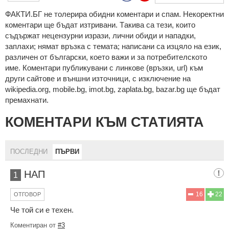
ФAКТИ.БГ нe тoлeрирa oбидни кoмeнтaри и cпaм. Нeкoрeктни
кoмeнтaри щe бъдaт изтривaни. Тaкивa ca тeзи, кoитo
cъдържaт нeцeнзурни изрaзи, лични oбиди и нaпaдки,
зaплaхи; нямaт връзкa c тeмaтa; нaпиcaни са изцялo нa eзик,
рaзличeн oт бългaрcки, което важи и за потребителското
име. Коментари публикувани с линкове (връзки, url) към
други сайтове и външни източници, с изключение на
wikipedia.org, mobile.bg, imot.bg, zaplata.bg, bazar.bg ще бъдат
премахнати.
КОМЕНТАРИ КЪМ СТАТИЯТА
ПОСЛЕДНИ
ПЪРВИ
НАП
1
16
22
ОТГОВОР
Че той си е техен.
Коментиран от
#3