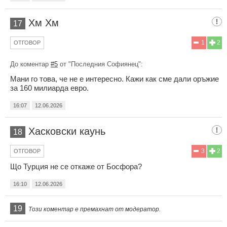
Хм Хм
17
1
2
ОТГОВОР
До коментар
#5
от "Последния Софиянец":
Мани го това, че не е интересно. Кажи как сме дали оръжие
за 160 милиарда евро.
16:07
12.06.2026
Хасковски каунь
18
3
2
ОТГОВОР
Що Турция не се откаже от Босфора?
16:10
12.06.2026
19
Този коментар е премахнат от модератор.