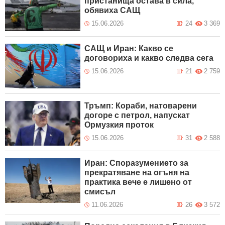
пристанища остава в сила,
обявиха САЩ
15.06.2026
24
3 369
САЩ и Иран: Какво се
договориха и какво следва сега
15.06.2026
21
2 759
Тръмп: Кораби, натоварени
догоре с петрол, напускат
Ормузкия проток
15.06.2026
31
2 588
Иран: Споразумението за
прекратяване на огъня на
практика вече е лишено от
смисъл
11.06.2026
26
3 572