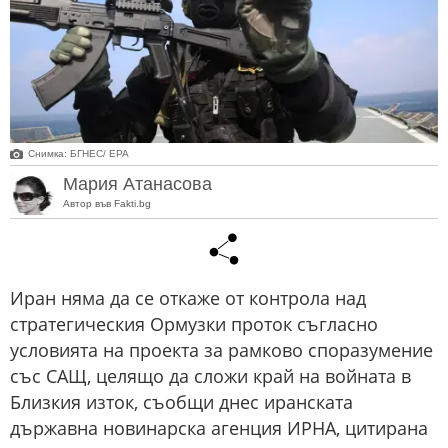
Снимка: БГНЕС/ EPA
Мария Атанасова
Автор във Fakti.bg
Иран няма да се откаже от контрола над
стратегическия Ормузки проток съгласно
условията на проекта за рамково споразумение
със САЩ, целящо да сложи край на войната в
Близкия изток, съобщи днес иранската
държавна новинарска агенция ИРНА, цитирана