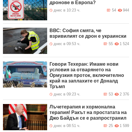
дронове в Европа?
днес в 10:23 ч.
54
944
ВВС: София смята, че
взривилият се дрон е украински
днес в 09:53 ч.
55
1 524
Говори Техеран: Имаме нови
условия за отварянето на
Ормузкия проток, включително
край на заплахите от Доналд
Тръмп
днес в 09:23 ч.
53
2 376
Лъчетерапия и хормонална
терапия! Ракът на простатата на
Джо Байдън се е разпространил
днес в 08:51 ч.
25
1 599