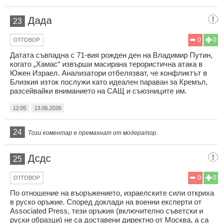
Дада
23
0
0
ОТГОВОР
Датата съвпадна с 71-вия рожден ден на Владимир Путин,
когато „Хамас“ извърши масирана терористична атака в
Южен Израел. Анализатори отбелязват, че конфликтът в
Близкия изток послужи като идеален параван за Кремъл,
разсейвайки вниманието на САЩ и съюзниците им.
12:05
13.06.2026
24
Този коментар е премахнат от модератор.
Дсдс
25
0
0
ОТГОВОР
По отношение на въоръжението, израелските сили откриха
в руско оръжие. Според доклади на военни експерти от
Associated Press, тези оръжия (включително съветски и
руски образци) не са доставени директно от Москва, а са