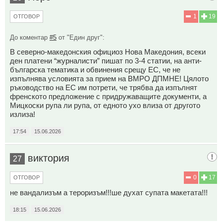
1
19
ОТГОВОР
До коментар
#5
от "Един друг":
В северно-македонския официоз Нова Македония, всеки
ден платени “журналисти” пишат по 3-4 статии, на анти-
българска тематика и обвинения срещу ЕС, че не
изпълнява условията за прием на ВМРО ДПМНЕ! Цялото
ръководство на ЕС им потрети, че трябва да изпълнят
френското предложение с придружаващите документи, а
Мицкоски рупа ли рупа, от едното ухо влиза от другото
излиза!
17:54
15.06.2026
виктория
27
0
17
ОТГОВОР
не вандализъм а тероризъм!!!ше духат супата макетата!!!
18:15
15.06.2026