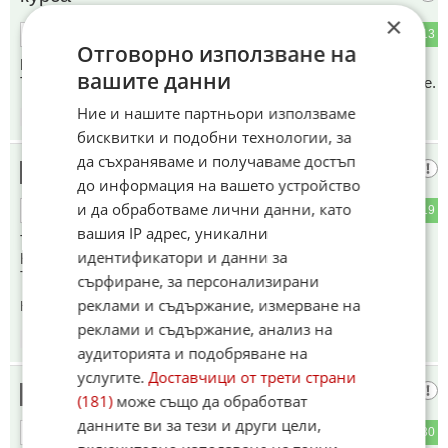
×
0
13
ОТГОВОР
Отговорно използване на
Какъвто държат Армения, Гърция и южен Кипър спрямо
вашите данни
Турция. Арменците вече видяха, че това не води до никъде.
Ние и нашите партньори използваме
17:14
15.06.2026
бисквитки и подобни технологии, за
да съхраняваме и получаваме достъп
Сръбски тайни служби
15
до информация на вашето устройство
и да обработваме лични данни, като
6
19
ОТГОВОР
вашия IP адрес, уникални
Това са сръбските тайни служби. Абсолютно сигурен съм.
идентификатори и данни за
Никой в ​​Скопие не би направил това.
Трябва да блокираме Сърбия, а не Македония.
сърфиране, за персонализирани
реклами и съдържание, измерване на
Коментиран от
#21
реклами и съдържание, анализ на
17:16
15.06.2026
аудиторията и подобряване на
услугите.
Доставчици от трети страни
Тра-ла-ла
16
(181)
може също да обработват
данните ви за тези и други цели,
2
30
ОТГОВОР