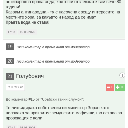
антинародна пропаганда, която си отглеждате там вече 80
години!
Казвам антинародна - тя е насочена срещу интересите на
местните хора, за какъвто и народ да се имат.
Кръвта вода не става!
17:37
15.06.2026
19
Този коментар е премахнат от модератор.
20
Този коментар е премахнат от модератор.
Голубович
21
0
10
ОТГОВОР
До коментар
#15
от "Сръбски тайни служби":
Те ликвидираха собствения си министър Зоран,като
ползваха за прикритие земунските мафияши,кво остава за
провокация с коли
17:42
15.06.2026