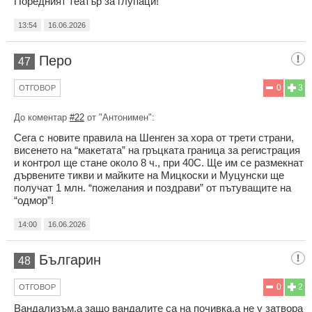
Поредният театър за глупаци!
13:54
16.06.2026
Перо
47
0
3
ОТГОВОР
До коментар
#22
от "Антонимен":
Сега с новите правила на Шенген за хора от трети страни,
висенето на “макетата” на гръцката граница за регистрация
и контрол ще стане около 8 ч., при 40С. Ще им се размекнат
дървените тикви и майките на Мицкоски и Муцунски ще
получат 1 млн. “пожелания и поздрави” от пътуващите на
“одмор”!
14:00
16.06.2026
Българин
48
0
2
ОТГОВОР
Вандализъм,а защо вандалите са на почивка,а не у затвора