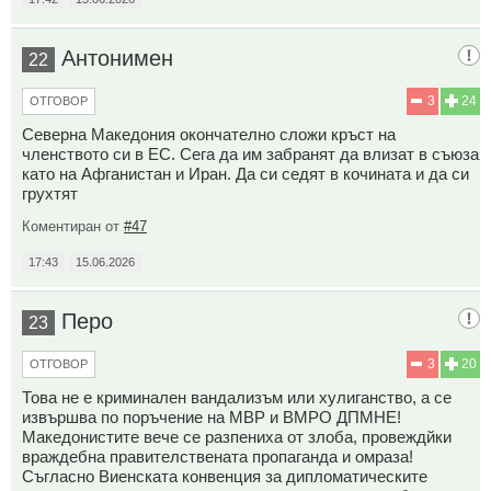
Антонимен
22
3
24
ОТГОВОР
Северна Македония окончателно сложи кръст на
членството си в ЕС. Сега да им забранят да влизат в съюза
като на Афганистан и Иран. Да си седят в кочината и да си
грухтят
Коментиран от
#47
17:43
15.06.2026
Перо
23
3
20
ОТГОВОР
Това не е криминален вандализъм или хулиганство, а се
извършва по поръчение на МВР и ВМРО ДПМНЕ!
Македонистите вече се разпениха от злоба, провеждйки
враждебна правителствената пропаганда и омраза!
Съгласно Виенската конвенция за дипломатическите