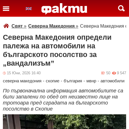
Свят
»
Северна Македония
»
Северна Македония оп
Северна Македония определи
палежа на автомобили на
българското посолство за
„вандализъм”
15 Юни, 2026 16:40
50
9 547
северна македония
-
скопие
-
българия
-
мвнр
-
автомобили
По първоначална информация автомобилите са
били запалени по обед от неизвестно лице на
тротоара пред сградата на българското
посолство в Скопие