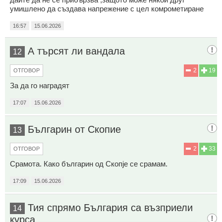
умишлено да създава напрежение с цел комрометиране
16:57
15.06.2026
А търсят ли вандала
12
2
19
ОТГОВОР
За да го наградят
17:07
15.06.2026
Българин от Скопие
13
2
33
ОТГОВОР
Срамота. Како българин од Скопје се срамам.
17:09
15.06.2026
Тия спрямо България са възприели
14
курса