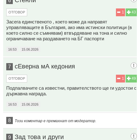
6
1
43
ОТГОВОР
Засега единственото , което може да направят
управляващите в България, ако има истински политици (в
което силно се съмнявам) втвърдяване на тона и силно
ограничаване на раздаването на БГ паспорти
16:53
15.06.2026
сЕверна мА кедония
7
1
49
ОТГОВОР
Подпалвачите са известни, правителството ще ги удостои с
държавна награда.
16:53
15.06.2026
8
Този коментар е премахнат от модератор.
Зад това и други
9