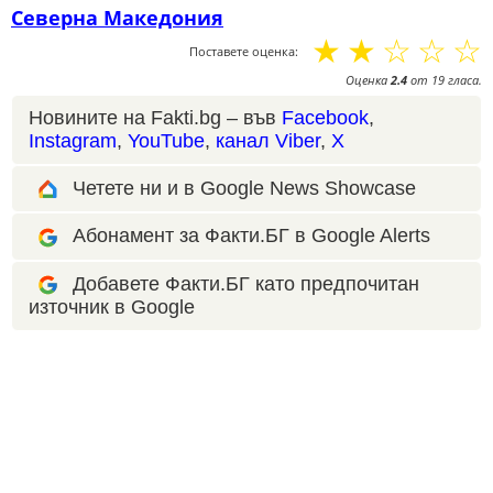
Северна Македония
☆
☆
☆
☆
☆
Поставете оценка:
Оценка
2.4
от
19
гласа.
Новините на Fakti.bg – във
Facebook
,
Instagram
,
YouTube
,
канал Viber
,
X
Четете ни и в Google News Showcase
Абонамент за Факти.БГ в Google Alerts
Добавете Факти.БГ като предпочитан
източник в Google