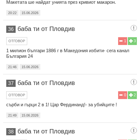
Макетата ше найдат унията през кривиот макарон.
20:22
15.06.2026
баба ти от Пловдив
36
1
3
ОТГОВОР
1 милион българи 1886 г в Македония избити- сега канал
България 24
21:46
15.06.2026
баба ти от Пловдив
37
0
2
ОТГОВОР
сърби и гърци 2 в 1! Цар Фердинанд!- за убийците !
21:49
15.06.2026
баба ти от Пловдив
38