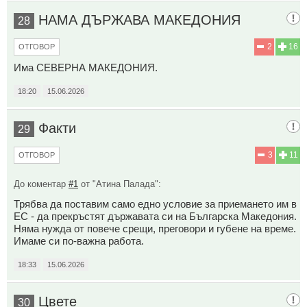
НАМА ДЪРЖАВА МАКЕДОНИЯ
28
2
16
ОТГОВОР
Има СЕВЕРНА МАКЕДОНИЯ.
18:20
15.06.2026
Факти
29
3
11
ОТГОВОР
До коментар
#1
от "Атина Палада":
Трябва да поставим само едно условие за приемането им в
ЕС - да прекръстят държавата си на Българска Македония.
Няма нужда от повече срещи, преговори и губене на време.
Имаме си по-важна работа.
18:33
15.06.2026
Цвете
30