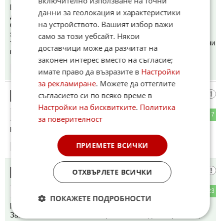
включително използване на точни
Всички които се определят за Македон в тази Мики Маус
данни за геолокация и характеристики
държава за служават кочината в която живеят. Злобни,
на устройството. Вашият избор важи
болни, прости и безпросветни Титопитеци. Въздхът им е
зловонен от психарската им злоба който е ходил знае. С
само за този уебсайт. Някои
техните дядовци може са сме били братя но с тези сегашни
доставчици може да разчитат на
примати нямаме общо!!!!
законен интерес вместо на съгласие;
17:28
15.06.2026
имате право да възразите в
Настройки
за рекламиране
. Можете да оттеглите
жв5в
съгласието си по всяко време в
17
Настройки на бисквитките
.
Политика
6
7
ОТГОВОР
за поверителност
Баце да иде да ревне на Урсула.
ПРИЕМЕТЕ ВСИЧКИ
17:37
15.06.2026
това добре
ОТХВЪРЛЕТЕ ВСИЧКИ
18
1
23
ОТГОВОР
ПОКАЖЕТЕ ПОДРОБНОСТИ
Палежите обаче са симптома.
Заболяването е - антибългарската, псевдоисторическа,