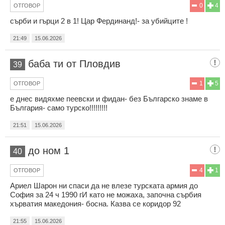
0
4
ОТГОВОР
сърби и гърци 2 в 1! Цар Фердинанд!- за убийците !
21:49
15.06.2026
баба ти от Пловдив
39
1
5
ОТГОВОР
е днес видяхме пеевски и фидан- без Българско знаме в
България- само турско!!!!!!!!!
21:51
15.06.2026
до ном 1
40
4
1
ОТГОВОР
Ариел Шарон ни спаси да не влезе турската армия до
София за 24 ч 1990 гИ като не можаха, започна сърбия
хърватия македония- босна. Казва се коридор 92
21:55
15.06.2026