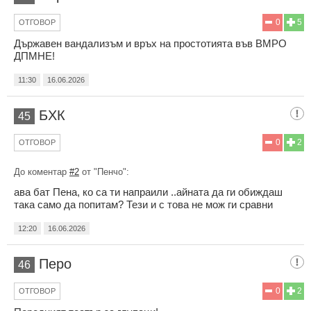
0
5
ОТГОВОР
Държавен вандализъм и връх на простотията във ВМРО
ДПМНЕ!
11:30
16.06.2026
БХК
45
0
2
ОТГОВОР
До коментар
#2
от "Пенчо":
ава бат Пена, ко са ти напраили ..айната да ги обиждаш
така само да попитам? Тези и с това не мож ги сравни
12:20
16.06.2026
Перо
46
0
2
ОТГОВОР