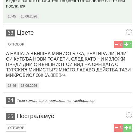
Къде е нашето правителство,венга отзоваване на техния
посланик
18:45
15.06.2026
Цвете
33
2
7
ОТГОВОР
А НАШАТА ВЪНШНА МИНИСТЪРКА, РЕАГИРА ЛИ, ИЛИ
СИ КУПУВА НОВИ ТОАЛЕТИ, СЛЕД КАТО НИ ИЗЛОЖИ
ПРЕДИ ДНИ С ВЪНШНИЯТ СИ ВИД НА СРЕЩАТА С
ТУРСКИЯ МИНИСТЪР? МНОГО ЛАБАВО ДЕЙСТВА ТАЗИ
МИКРОБИОЛОЖКА.🤦‍♂️🤷‍♀️👀
18:46
15.06.2026
34
Този коментар е премахнат от модератор.
Нострадамус
35
3
6
ОТГОВОР