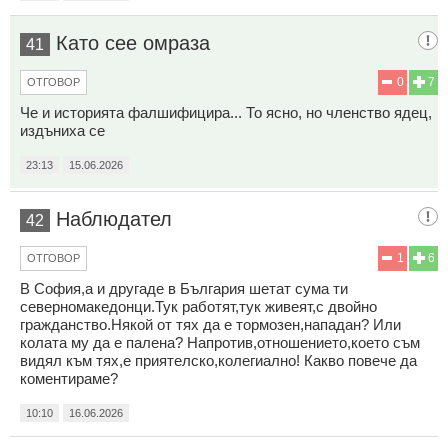
Като сее омраза
41
0
7
ОТГОВОР
Че и историята фалшифицира... То ясно, но членство ядец,
издъниха се
23:13
15.06.2026
Наблюдател
42
1
6
ОТГОВОР
В София,а и другаде в България шетат сума ти
северномакедонци.Тук работят,тук живеят,с двойно
гражданство.Някой от тях да е тормозен,нападан? Или
колата му да е палена? Напротив,отношението,което съм
видял към тях,е приятелско,колегиално! Какво повече да
коментираме?
10:10
16.06.2026