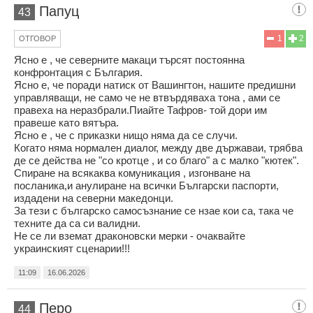
Папуц
43
1
2
ОТГОВОР
Ясно е , че северните макаци търсят постоянна
конфронтация с България.
Ясно е, че поради натиск от Вашингтон, нашите предишни
управляващи, не само че не втвърдяваха тона , ами се
правеха на неразбрали.Пиайте Тафров- той дори им
правеше като вятъра.
Ясно е , че с приказки нищо няма да се случи.
Когато няма нормален диалог, между две държаваи, трябва
де се действа не "со кротце , и со благо" а с малко "кютек".
Спиране на всякаква комуникация , изгонване на
посланика,и анулиране на всички Български паспорти,
издадени на северни македонци.
За тези с българско самосъзнание се нзае кои са, така че
техните да са си валидни.
Не се ли вземат драконовски мерки - очаквайте
украинският сценарии!!!
11:09
16.06.2026
Перо
44