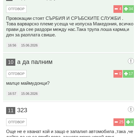
4
34
ОТГОВОР
Провокации стоят СЪРБИЯ И СРЪБСКИТЕ СЛУЖБИ .
Това варварско племе усеща че изпуска Македония, всичко
прави да сее раздори между нас.Така трупа лоша карма,и
ден за разплата свише.
16:56
15.06.2026
а да палним
10
0
17
ОТГОВОР
малце маймудонци?
16:57
15.06.2026
323
11
25
4
ОТГОВОР
Още не е хванат кой и защо е запалил автомобила ,така ,че
дайте да не се прибързва ,защото може някой друг