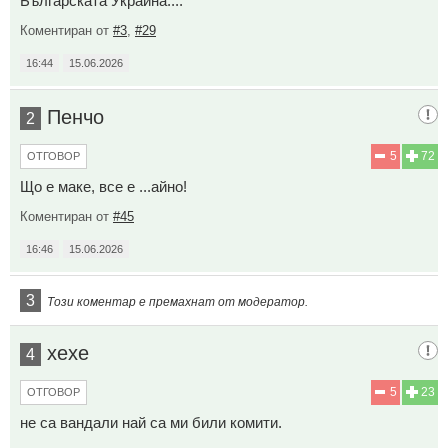
Българската Украйна....
Коментиран от
#3
,
#29
16:44
15.06.2026
Пенчо
2
5
72
ОТГОВОР
Що е маке, все е ...айно!
Коментиран от
#45
16:46
15.06.2026
3
Този коментар е премахнат от модератор.
хехе
4
5
23
ОТГОВОР
не са вандали най са ми били комити.