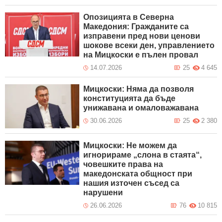
Опозицията в Северна
Македония: Гражданите са
изправени пред нови ценови
шокове всеки ден, управлението
на Мицкоски е пълен провал
14.07.2026
25
4 645
Мицкоски: Няма да позволя
конституцията да бъде
унижавана и омаловажавана
30.06.2026
25
2 380
Мицкоски: Не можем да
игнорираме „слона в стаята“,
човешките права на
македонската общност при
нашия източен съсед са
нарушени
26.06.2026
76
10 815