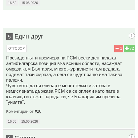
16:52
15.06.2026
Един друг
5
2
72
ОТГОВОР
Президентът и премиера на РСМ всеки ден налагат
антибългарска позиция във всички области, насаждат
омраза към България, много журналисти там веднага
подемат тази омраза, а сега се чудят защо има такива
палежи.
Чувството да си еничар е много тежко и затова в
измислената държава РСМ са се оплели като пате в
кълчища и лъжат народа си, че България им пречи за
"унията".
Коментиран от
#26
16:53
15.06.2026
Стенли