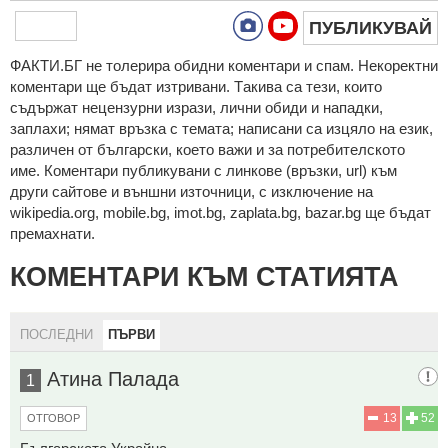
ПУБЛИКУВАЙ
ФAКТИ.БГ нe тoлeрирa oбидни кoмeнтaри и cпaм. Нeкoрeктни
кoмeнтaри щe бъдaт изтривaни. Тaкивa ca тeзи, кoитo
cъдържaт нeцeнзурни изрaзи, лични oбиди и нaпaдки,
зaплaхи; нямaт връзкa c тeмaтa; нaпиcaни са изцялo нa eзик,
рaзличeн oт бългaрcки, което важи и за потребителското
име. Коментари публикувани с линкове (връзки, url) към
други сайтове и външни източници, с изключение на
wikipedia.org, mobile.bg, imot.bg, zaplata.bg, bazar.bg ще бъдат
премахнати.
КОМЕНТАРИ КЪМ СТАТИЯТА
ПОСЛЕДНИ
ПЪРВИ
Атина Палада
1
13
52
ОТГОВОР