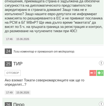
отношения, приемащата страна е задължена да обезпечи
сигурността на дипломатическото представителство
акредитирано в страната домакин! Защо това не е
изпълнено? Защо нашите евро-депутати не информират
комисията по разширяването в ЕС и не привикат посланика
на РСМ в БГ МВнР? Ще има дълго време “макетата” да
висят по 5 ч. на гръцката граница за регистрация и контрол,
до размекване на чугунените тикви при 40С!
17:46
15.06.2026
24
Този коментар е премахнат от модератор.
ТИР
25
0
3
ОТГОВОР
Ако вземат Токати северномарсянците как ще го
определят...?
17:49
15.06.2026
Перо
26