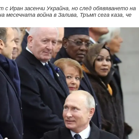
с Иран засенчи Украйна, но след обявяването на
а месечната война в Залива, Тръмп сега каза, че