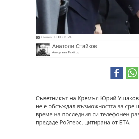
Снимки: БГНЕС/ЕРА
Анатоли Стайков
Автор във Fakti.bg
Съветникът на Кремъл Юрий Ушаков д
не е обсъждал възможността за срещ
време на последния си телефонен ра
предаде Ройтерс, цитирана от БТА.