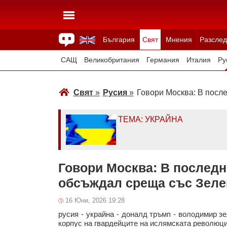
България
Свят
Мнения
Разслед
Здраве
Времето
Анкети
Вицове
Куизове
САЩ
Великобритания
Германия
Италия
Ру
Япония
Швейцария
Северна Македония
Тур
Свят
»
Русия
»
Говори Москва: В после
Всички държави
Унгария
ТЕМА: УКРАЙНА
Говори Москва: В последн
обсъждал среща със Зеле
16 Юни, 2026 19:28
русия
-
украйна
-
доналд тръмп
-
володимир зе
корпус на гвардейците на ислямската революц