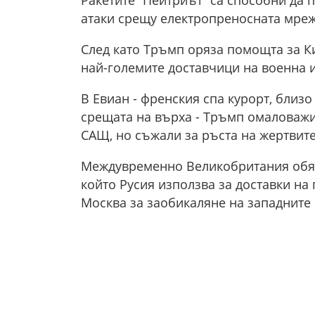
атаки срещу електропреносната мреж
След като Тръмп оряза помощта за К
най-големите доставчици на военна 
В Евиан - френския спа курорт, близ
срещата на върха - Тръмп омаловажи
САЩ, но съжали за ръста на жертвите
Междувременно Великобритания обяви
който Русия използва за доставки на
Москва за заобикаляне на западните 