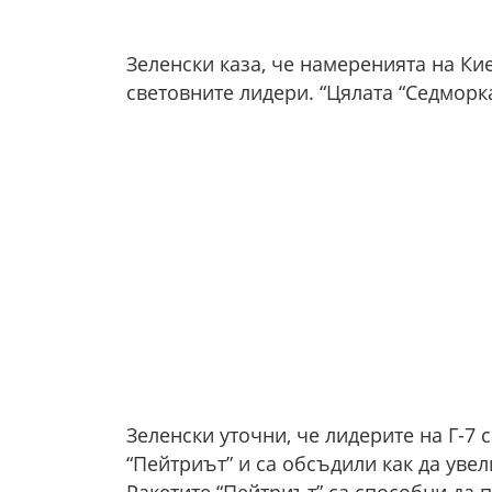
Зеленски каза, че намеренията на Кие
световните лидери. “Цялата “Седморк
Зеленски уточни, че лидерите на Г-7
“Пейтриът” и са обсъдили как да уве
Ракетите “Пейтриът” са способни да 