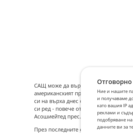
Отговорно
САЩ може да върнат скоро санкциите 
Ние и нашите п
американският президент Доналд Тръ
и получаваме д
си на върха днес отново върнаха тем
като вашия IP 
си ред - повече от четири години сл
реклами и съдъ
Асошиейтед прес.
подобряване на
данните ви за т
През последните седмици конфликтът