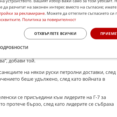
на устройството. Вашият избор важи само за този уебсайт. 
ина месечната война в Залива, Тръмп сега каза, че
 да разчитат на законен интерес вместо на съгласие; имате
тройки за рекламиране
. Можете да оттеглите съгласието си 
исквитките
.
Политика за поверителност
щу Русия, които бяха облекчени, за да
на горивата, американският президент заяви, че
ОТХВЪРЛЕТЕ ВСИЧКИ
ПРИЕМЕ
о повече петрол започне да преминава през
ПОДРОБНОСТИ
вим това, тъй като петролът потече”, каза Тръмп
а”, добави той.
анкциите на някои руски петролни доставки, след
ючението беше удължено, след като войната в
ленски се присъедини към лидерите на Г-7 за
ято протече бързо, след като лидерите се събраха