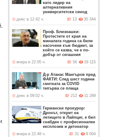
като лидер на
алтернативния
университетски синод
днес в 12:42 ч.
13
30 344
.
Проф. Близнашки:
Протестите от края на
миналата година са били
насочени към бюджет, за
който се казва, че е по-
добър от сегашния
вчера в 22:05 ч.
56
18 115
Д-р Атанас Мангъров пред
ФАКТИ: След шест години
сметката за COVID
тепърва се плаща
днес в 09:02 ч.
212
11 289
Германски прокурор:
Дронът, открит на
летището в Лайпциг, е бил
и
снабден с професионален
експлозив и детонатор
вчера в 22:48 ч.
31
9 004