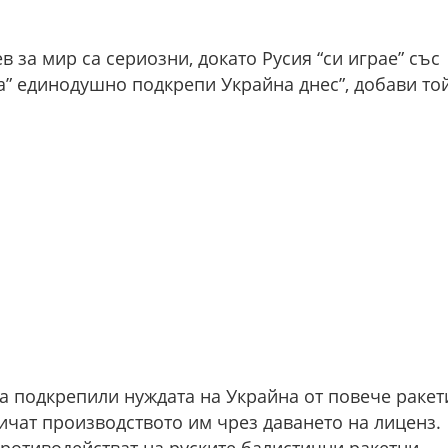
в за мир са сериозни, докато Русия “си играе” със
а” единодушно подкрепи Украйна днес”, добави той
 са подкрепили нуждата на Украйна от повече ракет
личат производството им чрез даването на лиценз.
противодействат на руските балистични ракетни