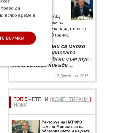
Джо Байдън
Някои
 право да
Настоящият
по всяко време в
вицепрезидент на САЩ
Джо Байдън не изключва
възможността да се кандидатира за
президент през 2020 година
ТЕ ВСИЧКИ
“
Четири години са много
време в американската
политика. Аз обаче съм тук -
.
„
няма да ходя никъде
13 Декември, 2016 г.
ТОП 5
ЧЕТЕНИ
|
КОМЕНТИРАНИ
|
НОВИ
Ректорът на НАТФИЗ
заменя Министъра на
образованието и науката