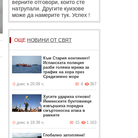
верните отговори, които сте
натрупали. Другите куизове
може да намерите тук. Успех !
ОЩЕ
НОВИНИ ОТ СВЯТ
Към Стария континент!
Испанската полиция
разби голяма мрежа за
трафик на хора през
Средиземно море
днес в 20:09 ч.
4
367
Хусите удариха отново!
Йеменските бунтовници
извършиха поредна
смъртоносна атака в
рамките
днес в 19:39 ч.
15
1 163
Глобално затопляне!