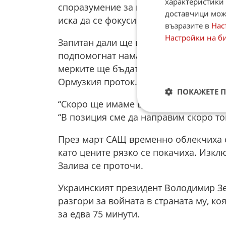
характеристики 
споразумение за края на три и полов
доставчици може
иска да се фокусира върху Украйна.
възразите в
Нас
Настройки на б
Запитан дали ще върне санкциите сре
подпомогнат намаляването на цените 
мерките ще бъдат върнати, след кат
Ормузкия проток.
ПОКАЖЕТЕ 
“Скоро ще имаме възможност да напра
“В позиция сме да направим скоро тов
През март САЩ временно облекчиха с
като цените рязко се покачиха. Изкл
Залива се проточи.
Украинският президент Володимир Зе
разгори за войната в страната му, ко
за едва 75 минути.