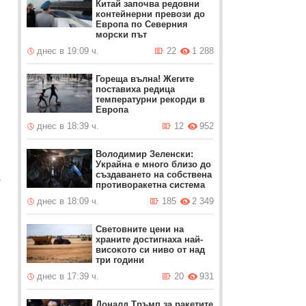
Китай започва редовни
контейнерни превози до
Европа по Северния
морски път
днес в 19:09 ч.
22
1 288
Гореща вълна! Жегите
поставиха редица
температурни рекорди в
Европа
днес в 18:39 ч.
12
952
Володимир Зеленски:
Украйна е много близо до
.
създаването на собствена
противоракетна система
днес в 18:09 ч.
185
2 349
Световните цени на
храните достигнаха най-
високото си ниво от над
три години
днес в 17:39 ч.
20
931
Доналд Тръмп за ракетите