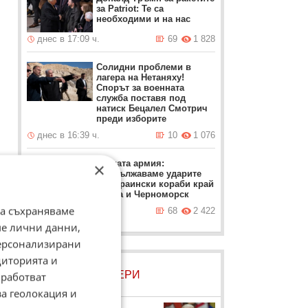
за Patriot: Те са
необходими и на нас
днес в 17:09 ч.
69
1 828
Солидни проблеми в
лагера на Нетаняху!
Спорът за военната
служба поставя под
натиск Бецалел Смотрич
преди изборите
днес в 16:39 ч.
10
1 076
Руската армия:
×
Продължаваме ударите
по украински кораби край
Одеса и Черноморск
да съхраняваме
днес в 16:09 ч.
68
2 422
а
ме лични данни,
я
персонализирани
о
диторията и
ЛОВЦИ НА БИСЕРИ
работват
за геолокация и