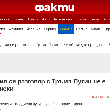
вания
Бизнес
Имоти
Авто
Технологии
Крими
Спорт
Хор
сия
Франция
Испания
Гърция
Украйна
Белгия
Китай
Сир
ция
Полша
Румъния
Иран (Ислямска Република)
Австрия
Н
дния си разговор с Тръмп Путин не е обсъждал среща със 
ия си разговор с Тръмп Путин не е
нски
40
2 0
ленски
-
владимир путин
-
донбас
-
крим
-
иран
-
ия