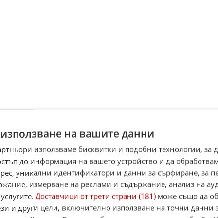
 използване на вашите данни
върху доставките на руски петрол, след като
артньори използваме бисквитки и подобни технологии, за 
мп и лидерите на съюзниците му от Г-7 на срещат
остъп до информация на вашето устройство и да обработва
ата за войната в Украйна на първо място в дневни
адрес, уникални идентификатори и данни за сърфиране, за 
ед пълномащабната руска инвазия, предаде по-ран
ржание, измерване на реклами и съдържание, анализ на ау
 услугите.
Доставчици от трети страни (181)
може също да об
ези и други цели, включително използване на точни данни 
 с Иран засенчи Украйна, но след обявяването на