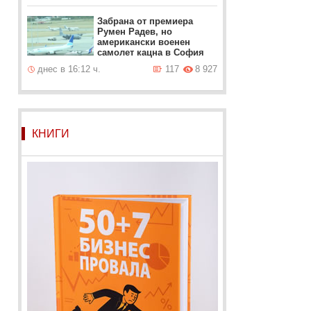
Забрана от премиера
Румен Радев, но
американски военен
самолет кацна в София
днес в 16:12 ч.
117
8 927
КНИГИ