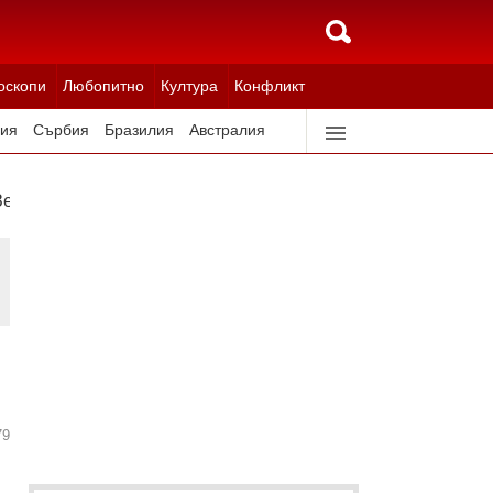
оскопи
Любопитно
Култура
Конфликт
ия
Сърбия
Бразилия
Австралия
идерландия
Северна Корея
Зеленски
79