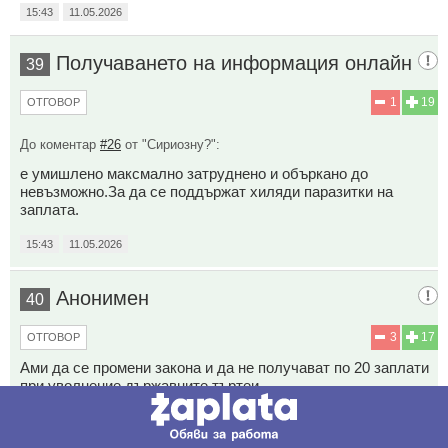
15:43
11.05.2026
Получаването на информация онлайн
39
1
19
ОТГОВОР
До коментар
#26
от "Сириозну?":
е умишлено максмално затруднено и объркано до
невъзможно.За да се поддържат хиляди паразитки на
заплата.
15:43
11.05.2026
Анонимен
40
3
17
ОТГОВОР
Ами да се промени закона и да не получават по 20 заплати
при уволнение държавните търтеи
Коментиран от
#46
,
#48
15:45
11.05.2026