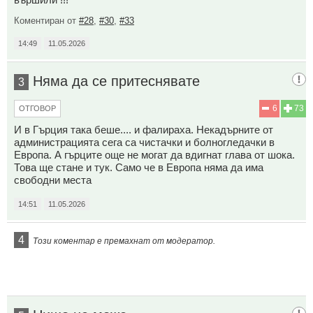
Коментиран от
#28
,
#30
,
#33
14:49
11.05.2026
Няма да се притеснявате
3
6
73
ОТГОВОР
И в Гърция така беше.... и фалираха. Некадърните от
администрацията сега са чистачки и болногледачки в
Европа. А гърците още не могат да вдигнат глава от шока.
Това ще стане и тук. Само че в Европа няма да има
свободни места
14:51
11.05.2026
4
Този коментар е премахнат от модератор.