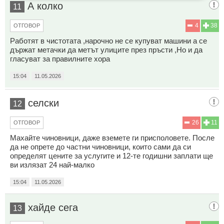
А колко
11
4
38
ОТГОВОР
Работят в чистотата ,нарочно не се купуват машини а се
държат метачки да метът улиците през пръсти ,Но и да
гласуват за правилните хора
15:04
11.05.2026
селски
12
26
11
ОТГОВОР
Махайте чиновници, даже вземете ги присполовете. После
да не опрете до частни чиновници, които сами да си
определят цените за услугите и 12-те годишни заплати ще
ви излязат 24 най-малко
15:04
11.05.2026
хайде сега
13