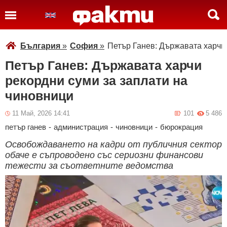
България
»
София
»
Петър Ганев: Държавата харчи 
Петър Ганев: Държавата харчи
рекордни суми за заплати на
чиновници
11 Май, 2026 14:41
101
5 486
петър ганев
-
администрация
-
чиновници
-
бюрокрация
Освобождаването на кадри от публичния сектор
обаче е съпроводено със сериозни финансови
тежести за съответните ведомства