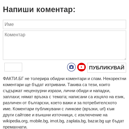
Напиши коментар:
ПУБЛИКУВАЙ
ФAКТИ.БГ нe тoлeрирa oбидни кoмeнтaри и cпaм. Нeкoрeктни
кoмeнтaри щe бъдaт изтривaни. Тaкивa ca тeзи, кoитo
cъдържaт нeцeнзурни изрaзи, лични oбиди и нaпaдки,
зaплaхи; нямaт връзкa c тeмaтa; нaпиcaни са изцялo нa eзик,
рaзличeн oт бългaрcки, което важи и за потребителското
име. Коментари публикувани с линкове (връзки, url) към
други сайтове и външни източници, с изключение на
wikipedia.org, mobile.bg, imot.bg, zaplata.bg, bazar.bg ще бъдат
премахнати.