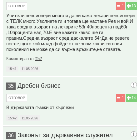
1
13
ОТГОВОР
Учители пенсионери много и да ви кажа лекари пенсионери
с ТЕЛК много.Уволнете ги и тогава ще настане Рев и вой.И
така средна възраст на лекарите 53г 40процента над60г
,10процента над 70.Е вие кажете какво ще ги
правим.Средна възраст сред даскалите 54г.Да не ревете
после,щото кой млад фойде от не знам какви си нови
поколения не може да си върже връзките,не ставате.
Коментиран от
#52
15:41
11.05.2026
Дребен бизнес
35
1
14
ОТГОВОР
В държавата гъмжи от кърлежи
15:42
11.05.2026
Законът за държавния служител
36