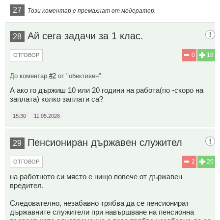
27
Този коментар е премахнат от модератор.
Ай сега задачи за 1 клас.
28
0
18
ОТГОВОР
До коментар
#2
от "обективен":
А ако го държиш 10 или 20 години на работа(по -скоро на
заплата) колко заплати са?
15:30
11.05.2026
Пенсиониран държавен служител
29
2
26
ОТГОВОР
на работното си място е нищо повече от държавен
вредител.
Следователно, незабавно трябва да се пенсионират
държавните служители при навършване на пенсионна