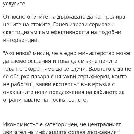
услугите.
Относно опитите на държавата да контролира
цените на стоките, Ганев изрази сериозен
скептицизъм към ефективността на подобни
интервенции.
"Ако някой мисли, че в едно министерство може
да вземе решения и това да смъкне цените,
това по-скоро няма да се случи. Важното е да не
се обърка пазара с някакви свръхмерки, които
не работят", заяви експертът във връзка с
очакваните нови предложения на кабинета за
ограничаване на поскъпването.
Икономистът е категоричен, че централният
двигател на инфлацията остава държавният