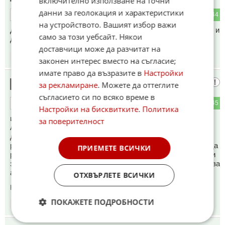
включително използване на точни
данни за геолокация и характеристики
2
44
ОТГОВОР
на устройството. Вашият избор важи
Да сравним данъците когато сме били под търско робство и
само за този уебсайт. Някои
данъците сега, да не се окаже че сега е по лошо ?
доставчици може да разчитат на
15:01
11.05.2026
законен интерес вместо на съгласие;
имате право да възразите в
Настройки
лицемерен чужд агент
10
за рекламиране
. Можете да оттеглите
съгласието си по всяко време в
5
45
ОТГОВОР
Настройки на бисквитките
.
Политика
искам първо вълросния Ганев от ИПИ който е на
за поверителност
АМЕРИКАНСКА заплата, сиреч американския
данъкоплатец му плаща плюс Сорос, да обясни защо
работи за чужда държава, и защо чужда държава плаща да
ПРИЕМЕТЕ ВСИЧКИ
работи в България? значи било проблем увеличените пари
за администрацията, но не са проблем двокния БЮДЕЖТ за
американско оръжие и заем от 90 млрд за украйна!
ОТХВЪРЛЕТЕ ВСИЧКИ
Коментиран от
#61
ПОКАЖЕТЕ ПОДРОБНОСТИ
15:03
11.05.2026