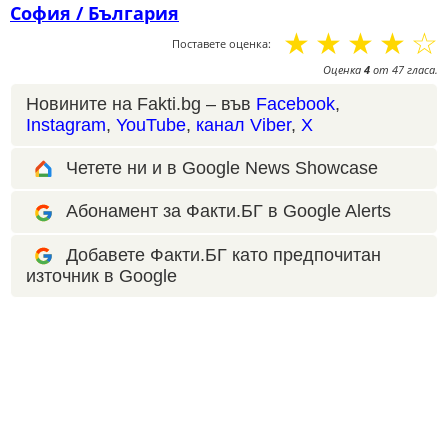
София / България
☆
☆
☆
☆
☆
Поставете оценка:
Оценка
4
от
47
гласа.
Новините на Fakti.bg – във
Facebook
,
Instagram
,
YouTube
,
канал Viber
,
X
Четете ни и в Google News Showcase
Абонамент за Факти.БГ в Google Alerts
Добавете Факти.БГ като предпочитан
източник в Google