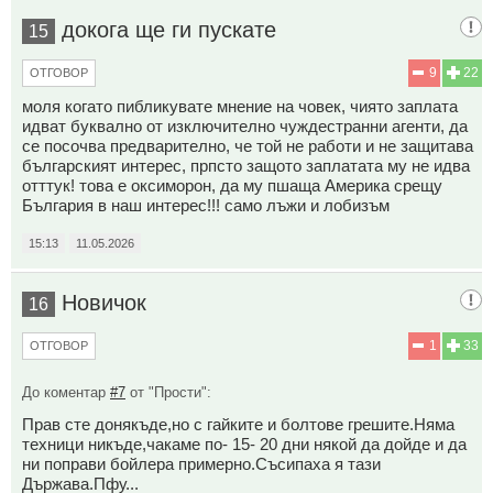
докога ще ги пускате
15
9
22
ОТГОВОР
моля когато пибликувате мнение на човек, чиято заплата
идват буквално от изключително чуждестранни агенти, да
се посочва предварително, че той не работи и не защитава
българският интерес, прпсто защото заплатата му не идва
отттук! това е оксиморон, да му пшаща Америка срещу
България в наш интерес!!! само лъжи и лобизъм
15:13
11.05.2026
Новичок
16
1
33
ОТГОВОР
До коментар
#7
от "Прости":
Прав сте донякъде,но с гайките и болтове грешите.Няма
техници никъде,чакаме по- 15- 20 дни някой да дойде и да
ни поправи бойлера примерно.Съсипаха я тази
Държава.Пфу...