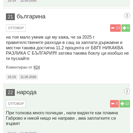
15:19
11.05.2026
българина
21
23
6
ОТГОВОР
на тоя мало умник ще му кажа, че за 2025 г
правителствените разходи в сащ за заплати държавни и
местни такива достигна 11.2 процента от БВП! НИКАКВА
РАЗЛИКА С БЪЛГАРИЯ! затова такива боклу ци изобшо не
ги пускайте
Коментиран от
#24
15:19
11.05.2026
народа
22
5
32
ОТГОВОР
При толкова много полицаи , нали видяхте как пламна
Габрово и никой нищо не направи , ама заплатките си
вървят