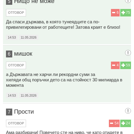
Нищо не може
5
6
75
ОТГОВОР
Да спаси държава, в която тунеядците са по-
привилегировани от работещите! Затова краят е близо!
14:53
11.05.2026
мишок
6
4
59
ОТГОВОР
а Държавата не харчи ли рекордни суми за
хиляди общ поръчки дето са на стойност 30 милиарда в
момента
14:53
11.05.2026
Прости
7
54
24
ОТГОВОР
Ама разбирачи! Повечето сте на ниво, че като отидете в