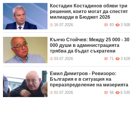
Костадин Костадинов обяви три
решения, които могат да спестят
милиарди в Бюджет 2026
16.07.2026
83
3 508
Кънчо Стойчев: Между 25 000 - 30
000 души в администрацията
трябва да бъдат съкратени
03.07.2026
71
3 628
Емил Димитров - Ревизоро:
България е в ситуация на
преразпределение на мизерията
01.07.2026
56
6 535