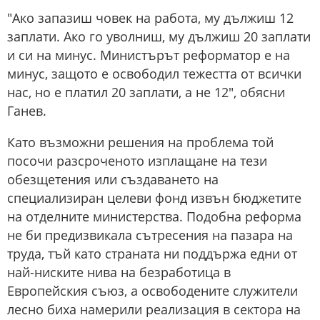
"Ако запазиш човек на работа, му дължиш 12
заплати. Ако го уволниш, му дължиш 20 заплати
и си на минус. Министърът реформатор е на
минус, защото е освободил тежестта от всички
нас, но е платил 20 заплати, а не 12", обясни
Ганев.
Като възможни решения на проблема той
посочи разсроченото изплащане на тези
обезщетения или създаването на
специализиран целеви фонд извън бюджетите
на отделните министерства. Подобна реформа
не би предизвикала сътресения на пазара на
труда, тъй като страната ни поддържа едни от
най-ниските нива на безработица в
Европейския съюз, а освободените служители
лесно биха намерили реализация в сектора на