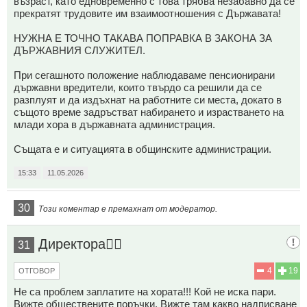
възраст, като едновременно с това трябва незабавно да се
прекратят трудовите им взаимоотношения с Държавата!
НУЖНА Е ТОЧНО ТАКАВА ПОПРАВКА В ЗАКОНА ЗА
ДЪРЖАВНИЯ СЛУЖИТЕЛ.
При сегашното положение наблюдаваме пенсионирани
държавни вредители, които твърдо са решили да се
разплуят и да издъхнат на работните си места, докато в
същото време задръстват набирането и израстването на
млади хора в държавната администрация.
Същата е и ситуацията в общинските администрации.
15:33
11.05.2026
30
Този коментар е премахнат от модератор.
Директора👨‍✈️
31
4
19
ОТГОВОР
Не са проблем заплатите на хората!!! Кой не иска пари.
Вижте обществените поръчки. Вижте там какво надписване