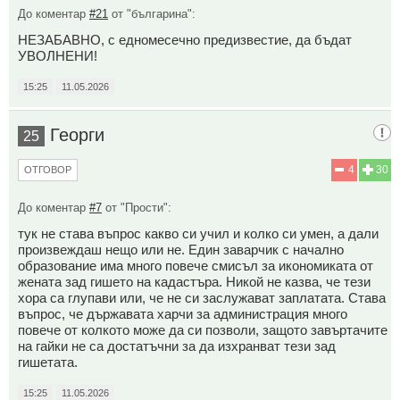
До коментар
#21
от "българина":
НЕЗАБАВНО, с едномесечно предизвестие, да бъдат
УВОЛНЕНИ!
15:25
11.05.2026
Георги
25
4
30
ОТГОВОР
До коментар
#7
от "Прости":
тук не става въпрос какво си учил и колко си умен, а дали
произвеждаш нещо или не. Един заварчик с начално
образование има много повече смисъл за икономиката от
жената зад гишето на кадастъра. Никой не казва, че тези
хора са глyпави или, че не си заслужават заплатата. Става
въпрос, че държавата харчи за администрация много
повече от колкото може да си позволи, защото завъртачите
на гайки не са достатъчни за да изхранват тези зад
гишетата.
15:25
11.05.2026