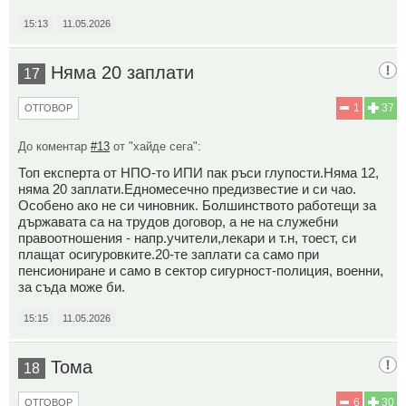
15:13
11.05.2026
Няма 20 заплати
17
1
37
ОТГОВОР
До коментар
#13
от "хайде сега":
Топ експерта от НПО-то ИПИ пак ръси глупости.Няма 12,
няма 20 заплати.Едномесечно предизвестие и си чао.
Особено ако не си чиновник. Болшинството работещи за
държавата са на трудов договор, а не на служебни
правоотношения - напр.учители,лекари и т.н, тоест, си
плащат осигуровките.20-те заплати са само при
пенсиониране и само в сектор сигурност-полиция, военни,
за съда може би.
15:15
11.05.2026
Тома
18
6
30
ОТГОВОР