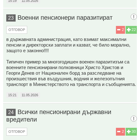
15:19
11.05.2026
Военни пенсионери паразитират
23
2
22
ОТГОВОР
в държавната администрация, като взимат максимални
пенсии и директорски заплати и казват, че било морално,
защото е законно!!!!
Типичен пример за многогодишен военен паразитизъм са
военните пенсионирани полковници Христо Христов и
Георги Денев от Национален борд за разследване на
произшествия във въздушния, водния и железопътния
транспорт в Министерството на транспорта и съобщенията.
15:21
11.05.2026
Всички пенсионирани държавни
24
вредители
2
30
ОТГОВОР