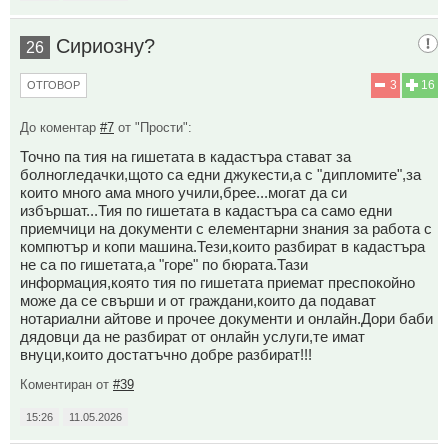
Сириозну?
26
3
16
ОТГОВОР
До коментар
#7
от "Прости":
Точно па тия на гишетата в кадастъра стават за
болногледачки,щото са едни джукести,а с "дипломите",за
които много ама много учили,брее...могат да си
избършат...Тия по гишетата в кадастъра са само едни
приемчици на документи с елементарни знания за работа с
компютър и копи машина.Тези,които разбират в кадастъра
не са по гишетата,а "горе" по бюрата.Тази
информация,която тия по гишетата приемат преспокойно
може да се свърши и от граждани,които да подават
нотариални айтове и прочее документи и онлайн.Дори баби
дядовци да не разбират от онлайн услуги,те имат
внуци,които достатъчно добре разбират!!!
Коментиран от
#39
15:26
11.05.2026