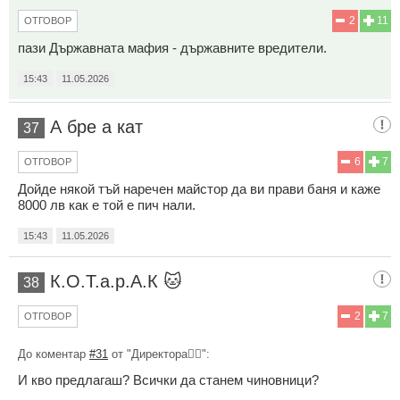
2
11
ОТГОВОР
пази Държавната мафия - държавните вредители.
15:43
11.05.2026
А бре а кат
37
6
7
ОТГОВОР
Дойде някой тъй наречен майстор да ви прави баня и каже
8000 лв как е той е пич нали.
15:43
11.05.2026
К.О.Т.а.р.А.К 🐱
38
2
7
ОТГОВОР
До коментар
#31
от "Директора👨‍✈️":
И кво предлагаш? Всички да станем чиновници?