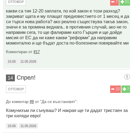
7
51
ОТГОВОР
какви са тия 12-20 заплати, по кой закон е този разход?
закриват щата и му плащат предизвестието от 1 месец и да
си търси нова работа? ако реално съществува такъв закон,
значи е за промяна веднага.. в противния случай, ако не го
направим сега, то ще фалираме като Гърция и ще дойде
мисия от ЕС да ни каже какви "реформи" да направим
моментално и ще бъдат доста по-болезнени повярвайте ми
Коментиран от
#17
15:05
11.05.2026
Спрел!
14
22
7
ОТГОВОР
До коментар
#8
от "Да се възстановят":
Комунизъм ли сънуваш? И накрая ще ти дадат тристаен за
три хиляди евро!
15:06
11.05.2026