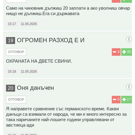
Само на чиновник дължиш 20 заплати а ако уволниш овчар
нищо не дължиш.Ега си държавата
15:17
11.05.2026
ОГРОМЕН РАЗХОД Е И
19
4
35
ОТГОВОР
ОХРАНАТА НА ДВЕТЕ СВИНИ.
15:18
11.05.2026
Оня данъчен
20
0
17
ОТГОВОР
Я направете сравнение със германското време. Какви
данъци са взимали от народа, че ми е много интересно за
така наричаните най-лошите години управлявани от
австиеца ади