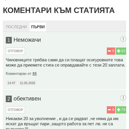
КОМЕНТАРИ КЪМ СТАТИЯТА
ПОСЛЕДНИ
ПЪРВИ
Неможачи
1
5
93
ОТГОВОР
Чиновниците трябва сами да си плащат осигуровките това
може да приемете стига се оправдавайте с тези 20 заплати.
Коментиран от
#4
14:47
11.05.2026
обективен
2
8
79
ОТГОВОР
Никакви 20 за уволнение , и да се радват ,че няма да им
искат да връщат пари ,защото работа за пет лв. не са
вършили !!!