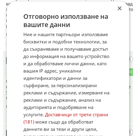
кадастъра, не може да разберете какво ви казва жената зад
×
гишето, но и завиждате на заплатата. Ама да сте учили като
нея! Завъртачи на болтове и гайки, и продавачки - колкото
Отговорно използване на
щеш. И този НПО тиквеник няма да свърши нейната
вашите данни
работа, но знае, че българите трябва да се държат бедни!
Ние и нашите партньори използваме
Коментиран от
#16
,
#25
,
#26
,
#101
бисквитки и подобни технологии, за
14:57
11.05.2026
да съхраняваме и получаваме достъп
до информация на вашето устройство
Да се възстановят
8
и да обработваме лични данни, като
вашия IP адрес, уникални
5
50
ОТГОВОР
идентификатори и данни за
Строителни войски,ГУСВ,там служиха малцинствата и
сърфиране, за персонализирани
получаваха ,занаят и работа,а българската армия строеше
ударно върху българска земя.Сега може пак да строи и да
реклами и съдържание, измерване на
прави дъмпинг на строителната мафия.
реклами и съдържание, анализ на
аудиторията и подобряване на
Коментиран от
#14
услугите.
Доставчици от трети страни
15:01
11.05.2026
(181)
може също да обработват
данните ви за тези и други цели,
Град Козлодуй
9