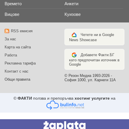
Времето
Анкети
Вицове
Куизове
RSS емисия
Четете ни в Google
За нас
News Showcase
Карта на сайта
Добавете Факти.БГ
Работа
като предпочитан източник в
Рекламна тарифа
Google
Контакт с нас
© Резон Медиа 1993-2026 -
Общи правила
София 1000, ул. Карнеги 11А
©
ФАКТИ
ползва и препоръчва
хостинг услугите
на