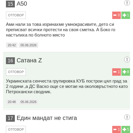
А50
15
0
1
ОТГОВОР
Ами нали за това изринахме умнокрасивите, дето си
преписват всички протести на своя сметка. А Боко го
настъпиха по болното място
20:42
05.06.2026
Сатана Z
16
1
8
ОТГОВОР
Украинската сенчеста групировка КУБ построи цял град за
2 години ,а ДС Васко още се мотае на околовръстното като
Петрохански сводник.
20:48
05.06.2026
Един мандат не стига
17
1
5
ОТГОВОР