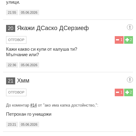
улици.
21:55
05.06.2026
Якажи ДСаско ДСерзиеф
20
1
2
ОТГОВОР
Кажи какво си купи от калуша ти?
Мълчание или?
22:36
05.06.2026
Хмм
21
1
2
ОТГОВОР
До коментар
#14
от "ако има капка достойнство,":
Петрохан го унищожи
23:21
05.06.2026