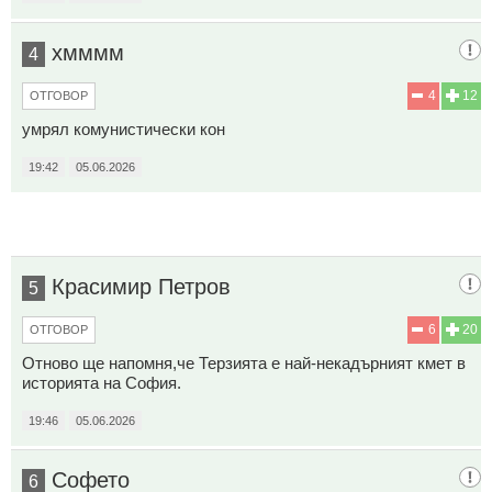
хмммм
4
4
12
ОТГОВОР
умрял комунистически кон
19:42
05.06.2026
Красимир Петров
5
6
20
ОТГОВОР
Отново ще напомня,че Терзията е най-некадърният кмет в
историята на София.
19:46
05.06.2026
Софето
6