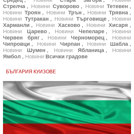
Стрелча
,
Новини
Суворово
,
Новини
Тетевен
,
Новини
Троян
,
Новини
Трън
,
Новини
Трявна
,
Новини
Тутракан
,
Новини
Търговище
,
Новини
Харманли
,
Новини
Хасково
,
Новини
Хисаря
,
Новини
Царево
,
Новини
Чепеларе
,
Новини
Червен бряг
,
Новини
Черноморец
,
Новини
Чипровци
,
Новини
Чирпан
,
Новини
Шабла
,
Новини
Шумен
,
Новини
Ябланица
,
Новини
Ямбол
,
Новини
Всички градове
БЪЛГАРИЯ КУИЗОВЕ