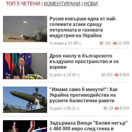
ТОП 5
ЧЕТЕНИ
|
КОМЕНТИРАНИ
|
НОВИ
Русия извърши една от най-
големите атаки срещу
петролната и газовата
индустрия на Украйна
вчера в 21:39 ч.
192
11 429
Дрон нахлу в българското
въздушно пространство и се
взриви
днес в 12:26 ч.
331
9 629
"Имаме само 6 минути!": Как
Украйна противодейства на
руските балистични ракети
днес в 05:11 ч.
29
9 074
Задържаха Венци "Белия негър"
с 460 000 евро след гонка в