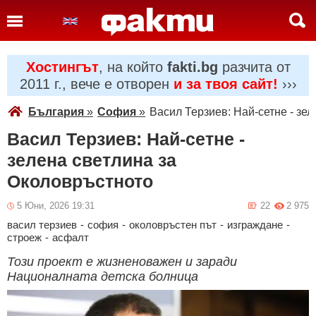
Хостингът
, на който
fakti.bg
разчита от
2011 г., вече е отворен
и за твоя сайт!
›››
България
»
София
»
Васил Терзиев: Най-сетне - зе
Васил Терзиев: Най-сетне -
зелена светлина за
Околовръстното
5 Юни, 2026 19:31
22
2 975
васил терзиев
-
софия
-
околовръстен път
-
изграждане
-
строеж
-
асфалт
Този проект е жизненоважен и заради
Националната детска болница