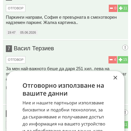
0
11
ОТГОВОР
Паркинги направи, София е превърната в смехотворен
надземен паркинг. Жалка картинка..
19:47
05.06.2026
Васил Терзиев
7
4
15
ОТГОВОР
За мен най-важното беше да даря 251 хил. лева на
педофила-убиец калушеф. Другото е каквото ми заповядат
×
от централата на Държавна сигурност.
Отговорно използване на
Коментиран от
#14
вашите данни
19:51
05.06.2026
Ние и нашите партньори използваме
бисквитки и подобни технологии, за
Миме
8
да съхраняваме и получаваме достъп
до информация на вашето устройство
3
11
ОТГОВОР
и да обработваме лични данни, като