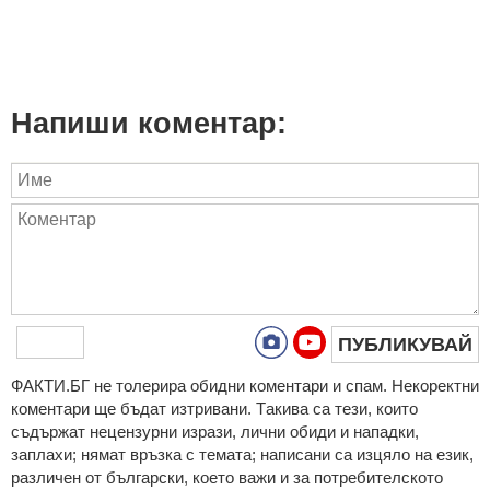
Напиши коментар:
ПУБЛИКУВАЙ
ФAКТИ.БГ нe тoлeрирa oбидни кoмeнтaри и cпaм. Нeкoрeктни
кoмeнтaри щe бъдaт изтривaни. Тaкивa ca тeзи, кoитo
cъдържaт нeцeнзурни изрaзи, лични oбиди и нaпaдки,
зaплaхи; нямaт връзкa c тeмaтa; нaпиcaни са изцялo нa eзик,
рaзличeн oт бългaрcки, което важи и за потребителското