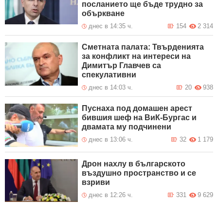
посланието ще бъде трудно за
объркване
днес в 14:35 ч.
154
2 314
Сметната палата: Твърденията
за конфликт на интереси на
Димитър Главчев са
спекулативни
днес в 14:03 ч.
20
938
Пуснаха под домашен арест
бившия шеф на ВиК-Бургас и
двамата му подчинени
днес в 13:06 ч.
32
1 179
Дрон нахлу в българското
въздушно пространство и се
взриви
днес в 12:26 ч.
331
9 629