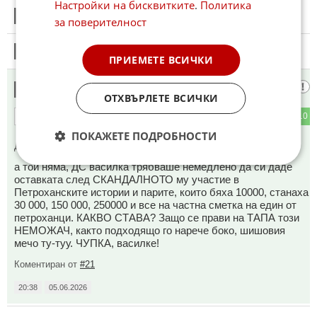
Настройки на бисквитките
.
Политика
12
Този коментар е премахнат от модератор.
за поверителност
13
Този коментар е премахнат от модератор.
ПРИЕМЕТЕ ВСИЧКИ
ако има капка достойнство,
14
ОТХВЪРЛЕТЕ ВСИЧКИ
4
10
ОТГОВОР
ПОКАЖЕТЕ ПОДРОБНОСТИ
До коментар
#7
от "Васил Терзиев":
а той няма, ДС василка трябваше немедлено да си даде
оставката след СКАНДАЛНОТО му участие в
Петроханските истории и парите, които бяха 10000, станаха
30 000, 150 000, 250000 и все на частна сметка на един от
петроханци. КАКВО СТАВА? Защо се прави на ТАПА този
НЕМОЖАЧ, както подходящо го нарече боко, шишовия
мечо ту-туу. ЧУПКА, василке!
Коментиран от
#21
20:38
05.06.2026