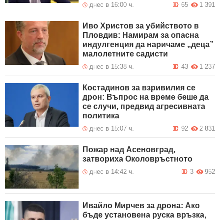
днес в 16:00 ч.
65
1 391
Иво Христов за убийството в
Пловдив: Намирам за опасна
индулгенция да наричаме „деца”
малолетните садисти
днес в 15:38 ч.
43
1 237
Костадинов за взривилия се
дрон: Въпрос на време беше да
се случи, предвид агресивната
политика
днес в 15:07 ч.
92
2 831
Пожар над Асеновград,
затвориха Околовръстното
днес в 14:42 ч.
3
952
Ивайло Мирчев за дрона: Ако
бъде установена руска връзка,