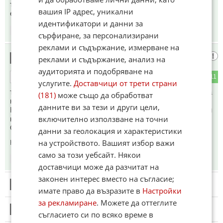
терзийката-мазния педухански амбреаж го интерсува
вашия IP адрес, уникални
единствено собствения му лигав аспух
идентификатори и данни за
19:55
05.06.2026
сърфиране, за персонализирани
реклами и съдържание, измерване на
Оставка
9
реклами и съдържание, анализ на
аудиторията и подобряване на
4
11
ОТГОВОР
услугите.
Доставчици от трети страни
този беше внедрен, за да ЦИФРОВИЗИРА София. Щял да
(181)
може също да обработват
ни вкарва билетите в телефоните. Ние не искаме цифров
данните ви за тези и други цели,
Юрошит, и цифрово робство. Не искаме и тъпите договори
включително използване на точни
на алчните мобилни картели.
ОСТАВКА!
данни за геолокация и характеристики
на устройството. Вашият избор важи
Коментиран от
#13
само за този уебсайт. Някои
20:15
05.06.2026
доставчици може да разчитат на
законен интерес вместо на съгласие;
10
Този коментар е премахнат от модератор.
имате право да възразите в
Настройки
за рекламиране
. Можете да оттеглите
11
Този коментар е премахнат от модератор.
съгласието си по всяко време в