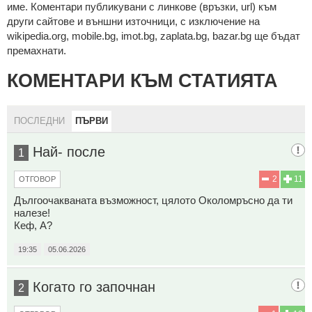
име. Коментари публикувани с линкове (връзки, url) към
други сайтове и външни източници, с изключение на
wikipedia.org, mobile.bg, imot.bg, zaplata.bg, bazar.bg ще бъдат
премахнати.
КОМЕНТАРИ КЪМ СТАТИЯТА
ПОСЛЕДНИ
ПЪРВИ
Най- после
1
2
11
ОТГОВОР
Дългоочакваната възможност, цялото Околомръсно да ти
налезе!
Кеф, А?
19:35
05.06.2026
Когато го започнан
2