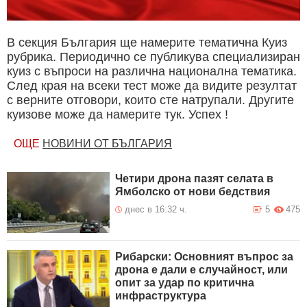
В секция България ще намерите тематична Куиз
рубрика. Периодично се публикува специализиран
куиз с въпроси на различна национална тематика.
След края на всеки тест може да видите резултат
с верните отговори, които сте натрупали. Другите
куизове може да намерите тук. Успех !
ОЩЕ
НОВИНИ ОТ БЪЛГАРИЯ
Четири дрона пазят селата в
Ямболско от нови бедствия
днес в 16:32 ч.
5
475
Рибарски: Основният въпрос за
дрона е дали е случайност, или
опит за удар по критична
инфраструктура