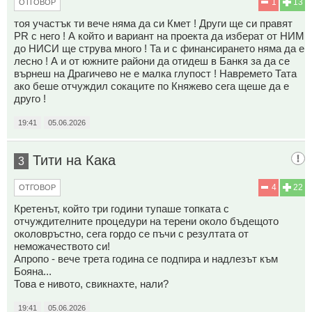
1
13
ОТГОВОР
тоя участък ти вече няма да си Кмет ! Други ще си правят
PR с него ! А който и вариант на проекта да изберат от НИМ
до НИСИ ще струва много ! Та и с финансирането няма да е
лесно ! А и от южните райони да отидеш в Банкя за да се
върнеш на Драгичево не е малка глупост ! Навремето Тата
ако беше отчуждил сокаците по Княжево сега щеше да е
друго !
19:41
05.06.2026
Тити на Кака
3
4
22
ОТГОВОР
Кретенът, който три години тупаше топката с
отчуждителните процедури на терени около бъдещото
околовръстно, сега гордо се пъчи с резултата от
неможачеството си!
Апропо - вече трета година се подпира и надлезът към
Бояна...
Това е нивото, свикнахте, нали?
19:41
05.06.2026