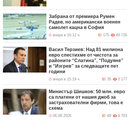
Забрана от премиера Румен
Радев, но американски военен
самолет кацна в София
вчера в 16:12 ч.
175
49 726
Васил Терзиев: Над 81 милиона
евро спестихме от чистота за
районите “Слатина”, “Подуяне”
и “Изгрев” за следващите пет
години
вчера в 15:19 ч.
35
3 177
Министър Шишков: 50 млн. евро
са платени от нашия джоб за
застрахователни фирми, това е
схема
06.08.2026
49
4 703