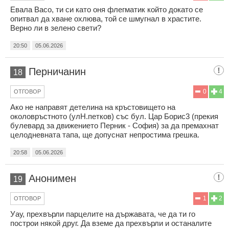
Евала Васо, ти си като оня флегматик който докато се
опитвал да хване охлюва, той се шмугнал в храстите.
Верно ли в зелено свети?
20:50
05.06.2026
Перничанин
18
0
4
ОТГОВОР
Ако не направят детелина на кръстовището на
околовръстното (улН.петков) със бул. Цар Борис3 (прекия
булевард за движението Перник - София) за да премахнат
целодневната тапа, ще допуснат непростима грешка.
20:58
05.06.2026
Анонимен
19
1
2
ОТГОВОР
Уау, прехвърли парцелите на държавата, че да ти го
построи някой друг. Да вземе да прехвърли и останалите