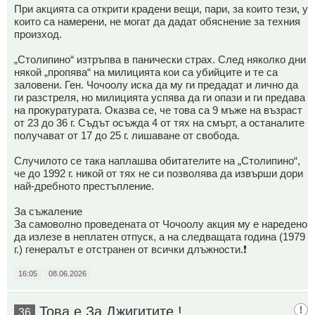
При акцията са открити крадени вещи, пари, за които тези, у
които са намерени, не могат да дадат обяснение за техния
произход.
„Столипино“ изтръпва в панически страх. След няколко дни
някой „пропява“ на милицията кои са убийците и те са
заловени. Ген. Чочоолу иска да му ги предадат и лично да
ги разстреля, но милицията успява да ги опази и ги предава
на прокуратурата. Оказва се, че това са 9 мъже на възраст
от 23 до 36 г. Съдът осъжда 4 от тях на смърт, а останалите
получават от 17 до 25 г. лишаване от свобода.
Случилото се така наплашва обитателите на „Столипино“,
че до 1992 г. никой от тях не си позволява да извърши дори
най-дребното престъпление.
За съжаление
За самоволно проведената от Чочоолу акция му е наредено
да излезе в неплатен отпуск, а на следващата година (1979
г.) генералът е отстранен от всички длъжности.❗
16:05
08.06.2026
Това е За Джигитите !
36