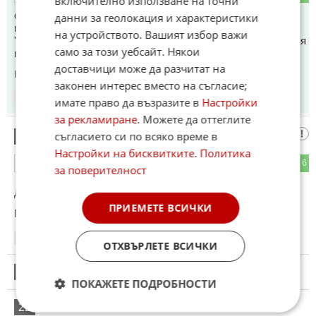
включително използване на точни
синганята дето нямат по 1 ден трудов стаж, а имат по 5
данни за геолокация и характеристики
мерцедеса. Поводи има всеки ден. Това мургаво
на устройството. Вашият избор важи
"население" трябва да бъде вкарано в пътя по единствения
само за този уебсайт. Някои
възможен начин. С много кьотек
доставчици може да разчитат на
Коментиран от
#31
законен интерес вместо на съгласие;
15:16
08.06.2026
имате право да възразите в
Настройки
за рекламиране
. Можете да оттеглите
Факт
съгласието си по всяко време в
20
Настройки на бисквитките
.
Политика
1
6
ОТГОВОР
за поверителност
До коментар
#11
от "Калашниците":
ПРИЕМЕТЕ ВСИЧКИ
Гледам да не фърлите днигатело
15:16
08.06.2026
ОТХВЪРЛЕТЕ ВСИЧКИ
21
Този коментар е премахнат от модератор.
ПОКАЖЕТЕ ПОДРОБНОСТИ
22
Този коментар е премахнат от модератор.