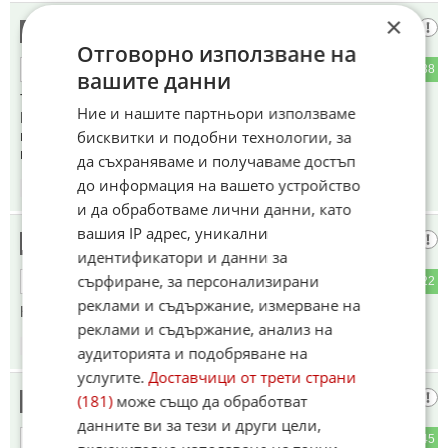
×
Глупости на Търкалета
17
Отговорно използване на
0
38
ОТГОВОР
вашите данни
Това не са джигити - това са сутеньорите от бандата на
Ние и нашите партньори използваме
Калашниците, които пребиваха студентки в Студентски
град, и които не бяха осъдени от булгурския съд! Това са
бисквитки и подобни технологии, за
новите мутри на властта в булгаристанско.
да съхраняваме и получаваме достъп
до информация на вашето устройство
15:13
08.06.2026
и да обработваме лични данни, като
вашия IP адрес, уникални
до Мисирките
18
идентификатори и данни за
сърфиране, за персонализирани
2
22
ОТГОВОР
реклами и съдържание, измерване на
Неграмотници - Челопеч и Челопечене са различни неща.
реклами и съдържание, анализ на
15:15
08.06.2026
аудиторията и подобряване на
услугите.
Доставчици от трети страни
Сега е момента да се подпукат
(181)
може също да обработват
19
данните ви за тези и други цели,
1
45
ОТГОВОР