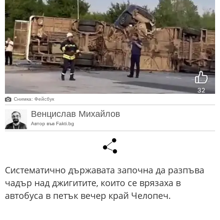
Снимка: Фейсбук
Венцислав Михайлов
Автор във Fakti.bg
Систематично държавата започна да разпъва
чадър над джигитите, които се врязаха в
автобуса в петък вечер край Челопеч.