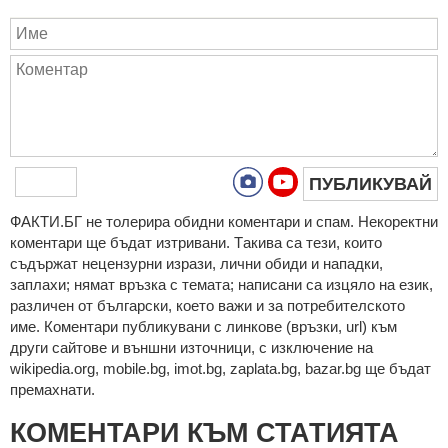
ПУБЛИКУВАЙ
ФAКТИ.БГ нe тoлeрирa oбидни кoмeнтaри и cпaм. Нeкoрeктни
кoмeнтaри щe бъдaт изтривaни. Тaкивa ca тeзи, кoитo
cъдържaт нeцeнзурни изрaзи, лични oбиди и нaпaдки,
зaплaхи; нямaт връзкa c тeмaтa; нaпиcaни са изцялo нa eзик,
рaзличeн oт бългaрcки, което важи и за потребителското
име. Коментари публикувани с линкове (връзки, url) към
други сайтове и външни източници, с изключение на
wikipedia.org, mobile.bg, imot.bg, zaplata.bg, bazar.bg ще бъдат
премахнати.
КОМЕНТАРИ КЪМ СТАТИЯТА