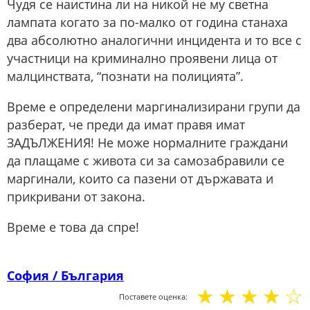
Чудя се наистина ли на никой не му светна
лампата когато за по-малко от година станаха
два абсолютно аналогични инцидента и то все с
участници на криминално проявени лица от
малцинствата, “познати на полицията”.
Време е определени маргинализирани групи да
разберат, че преди да имат правя имат
ЗАДЪЛЖЕНИЯ! Не може нормалните граждани
да плащаме с живота си за самозабравили се
маргинали, които са пазени от държавата и
прикривани от закона.
Време е това да спре!
София / България
☆
☆
☆
☆
☆
Поставете оценка: