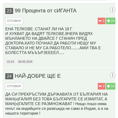
99 Процента от сИГАНТА
23
0
26
ОТГОВОР
ЕНА ТЕЛКОВЕ .СТАНАТ ЛИ НА 18 Г
И ХУКВАТ ДА ВАДЯТ ТЕЛКОВЕ.ВЧЕРА ВИДЯХ
МЪНЛАНЕТО НА ДВАЙСЕ Г СГАНИН ПРЕД
ДОКТОРА.КАТО ПОЧНАЛ ДА РАБОТИ НЕЩУ МУ
СТАВАЛО И НЕ МУ СА РАБОТЕЛО........АМИ ТВА Е
БОЛЕСТТА МЪЪЪРЗЕЕЕЕЛ.....
15:23
08.06.2026
НАЙ-ДОБРЕ ЩЕ Е
24
2
18
ОТГОВОР
ДА СИ ПРЕКРЪСТИМ ДЪРЖАВАТА ОТ БЪЛГАРИЯ НА
МАН(н)ГАЛИЯ БЕЗ ТОВА БЪЛГАРИТЕ СЕ ИЗМИТАТ, А
МАН(н)ГАЛИТЕ СЕ РАЗМНОЖАВАТ ! Нищо лошо няма
генът на индийците се развъжда не само в Индия, а и на
нашата територия !