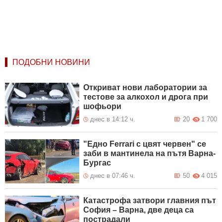
ПОДОБНИ НОВИНИ
Откриват нови лаборатории за
тестове за алкохол и дрога при
шофьори
днес в 14:12 ч.
20
1 700
"Едно Ferrari с цвят червен" се
заби в мантинела на пътя Варна-
Бургас
днес в 07:46 ч.
50
4 015
Катастрофа затвори главния път
София – Варна, две деца са
пострадали