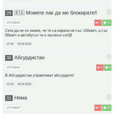
🇧🇬 Можете пак да ме блокирате‼️
29
1
17
ОТГОВОР
Сега да не се окаже, че те са карали не със 150км/ч, а със
50км/ч и автобусът ги е засякъл си🤔❗
15:38
08.06.2026
Абсурдистан
30
0
8
ОТГОВОР
В Абсурдистан управляват абсурдите!
15:43
08.06.2026
Няма
31
0
20
ОТГОВОР