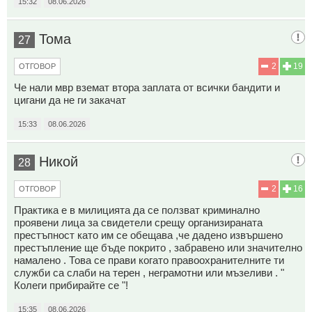
15:32
08.06.2026
Тома
27
2
19
ОТГОВОР
Че нали мвр вземат втора заплата от всички бандити и
цигани да не ги закачат
15:33
08.06.2026
Никой
28
2
16
ОТГОВОР
Практика е в милицията да се ползват криминално
проявени лица за свидетели срещу организираната
престъпност като им се обещава ,че дадено извършено
престъпление ще бъде покрито , забравено или значително
намалено . Това се прави когато правоохранителните ти
служби са слаби на терен , неграмотни или мъзеливи . "
Колеги прибирайте се "!
15:35
08.06.2026