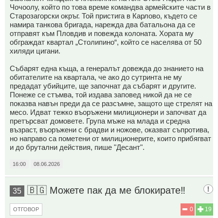
Чочоолу, който по това време командва армейските части в
Старозагорски окръг. Той пристига в Карлово, където се
намира танкова бригада, нарежда два батальона да се
отправят към Пловдив и повежда колоната. Хората му
обграждат квартал „Столипино“, който се населява от 50
хиляди цигани.
Събарят една къща, а генералът довежда до знанието на
обитателите на квартала, че ако до сутринта не му
предадат убийците, ще започнат да събарят и другите.
Понеже се стъмва, той издава заповед никой да не се
показва навън преди да се разсъмне, защото ще стрелят на
месо. Идват тежко въоръжени милиционери и започват да
претърсват домовете. Група мъже на млада и средна
възраст, въоръжени с брадви и ножове, оказват съпротива,
но направо са пометени от милиционерите, които прибягват
и до брутални действия, пише "Десант".
16:00
08.06.2026
🇧🇬 Можете пак да ме блокирате‼️
35
0
19
ОТГОВОР