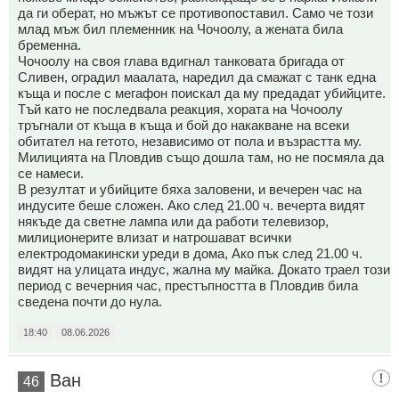
да ги оберат, но мъжът се противопоставил. Само че този
млад мъж бил племенник на Чочоолу, а жената била
бременна.
Чочоолу на своя глава вдигнал танковата бригада от
Сливен, оградил маалата, наредил да смажат с танк една
къща и после с мегафон поискал да му предадат убийците.
Тъй като не последвала реакция, хората на Чочоолу
тръгнали от къща в къща и бой до накакване на всеки
обитател на гетото, независимо от пола и възрастта му.
Милицията на Пловдив също дошла там, но не посмяла да
се намеси.
В резултат и убийците бяха заловени, и вечерен час на
индусите беше сложен. Ако след 21.00 ч. вечерта видят
някъде да светне лампа или да работи телевизор,
милиционерите влизат и натрошават всички
електродомакински уреди в дома, Ако пък след 21.00 ч.
видят на улицата индус, жална му майка. Докато траел този
период с вечерния час, престъпността в Пловдив била
сведена почти до нула.
18:40
08.06.2026
Ван
46