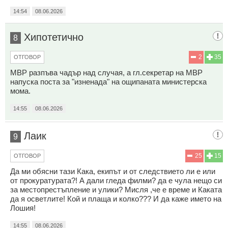
14:54
08.06.2026
Хипотетично
8
2
35
ОТГОВОР
МВР разпъва чадър над случая, а гл.секретар на МВР
напуска поста за "изненада" на ощипаната министерска
мома.
14:55
08.06.2026
Лаик
9
25
15
ОТГОВОР
Да ми обясни тази Кака, екипът и от следствието ли е или
от прокуратурата?! А дали гледа филми? да е чула нещо си
за местопрестъпление и улики? Мисля ,че е време и Каката
да я осветлите! Кой и плаща и колко??? И да каже името на
Лошия!
14:55
08.06.2026