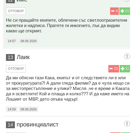
4
21
ОТГОВОР
Не си пращайте екипите, облечени със светлоотразителни
жилетки и надписи. Пратете ги инкогнито, пък да видим
какво ще открият.
14:57
08.06.2026
Лаик
13
21
11
ОТГОВОР
Да ми обясни тази Кака, екипът и от следствието ли е или
от прокуратурата?! А дали гледа филми? да е чула нещо си
за местопрестъпление и улики? Мисля ,че е време и Каката
да я осветлите! Кой и плаща и колко??? И да каже името на
Лошият от МВР, дето опъва чадър!
14:59
08.06.2026
провинциалист
14