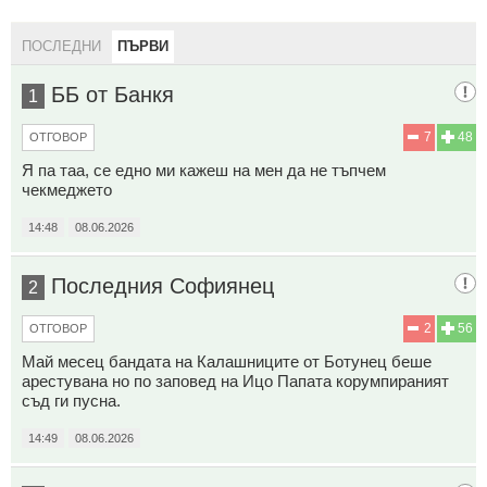
ПОСЛЕДНИ
ПЪРВИ
ББ от Банкя
1
7
48
ОТГОВОР
Я па таа, се едно ми кажеш на мен да не тъпчем
чекмеджето
14:48
08.06.2026
Последния Софиянец
2
2
56
ОТГОВОР
Май месец бандата на Калашниците от Ботунец беше
арестувана но по заповед на Ицо Папата корумпираният
съд ги пусна.
14:49
08.06.2026