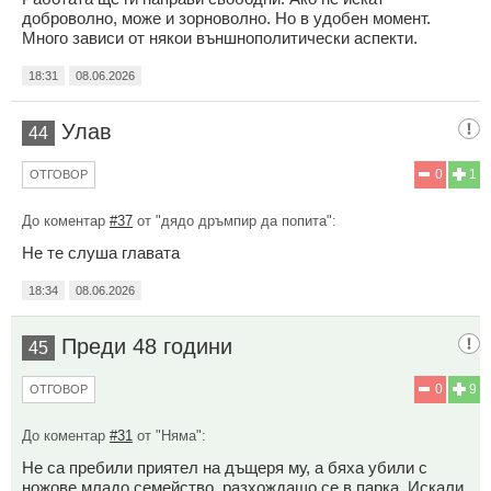
доброволно, може и зорноволно. Но в удобен момент.
Много зависи от някои външнополитически аспекти.
18:31
08.06.2026
Улав
44
0
1
ОТГОВОР
До коментар
#37
от "дядо дръмпир да попита":
Не те слуша главата
18:34
08.06.2026
Преди 48 години
45
0
9
ОТГОВОР
До коментар
#31
от "Няма":
Не са пребили приятел на дъщеря му, а бяха убили с
ножове младо семейство, разхождащо се в парка. Искали