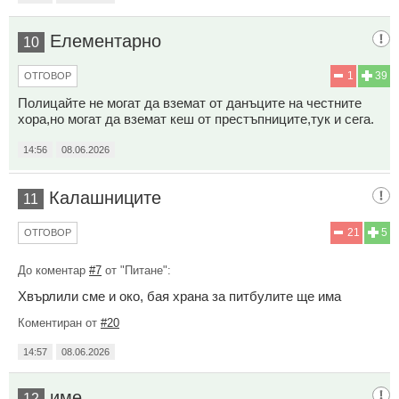
Елементарно
10
1
39
ОТГОВОР
Полицайте не могат да вземат от данъците на честните
хора,но могат да вземат кеш от престъпниците,тук и сега.
14:56
08.06.2026
Калашниците
11
21
5
ОТГОВОР
До коментар
#7
от "Питане":
Хвърлили сме и око, бая храна за питбулите ще има
Коментиран от
#20
14:57
08.06.2026
име
12