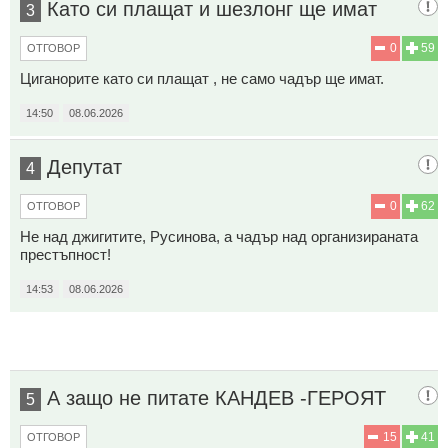
Като си плащат и шезлонг ще имат
3
0
59
ОТГОВОР
Циганорите като си плащат , не само чадър ще имат.
14:50
08.06.2026
Депутат
4
0
62
ОТГОВОР
Не над джигитите, Русинова, а чадър над организираната
престъпност!
14:53
08.06.2026
А защо не питате КАНДЕВ -ГЕРОЯТ
5
15
41
ОТГОВОР