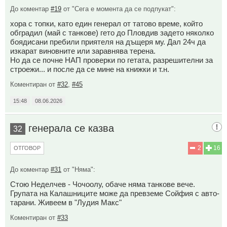
До коментар
#19
от "Сега е момента да се подпукат":
хора с топки, като един генерал от татово време, който
обградил (май с танкове) гето до Пловдив задето няколко
боядисани пребили приятеля на дъщеря му. Дал 24ч да
изкарат виновните или заравнява терена.
Но да се почне НАП проверки по гетата, разрешителни за
строежи... и после да се мине на книжки и т.н.
Коментиран от
#32
,
#45
15:48
08.06.2026
генерала се казва
32
2
16
ОТГОВОР
До коментар
#31
от "Няма":
Стою Неделчев - Чочоолу, обаче няма танкове вече.
Групата на Калашниците може да превземе Сойфия с авто-
тарани. Живеем в "Лудия Макс"
Коментиран от
#33