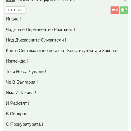
0
7
ОТГОВОР
Иначе !
Чадъра е Перманентно Разпънат !
Над Държавните Служители !
Които Систематично погазват Конституцията и Закона !
Изглежда !
Тези Не са Чували !
Че В България !
Има И Такива !
И Работят !
В Синхрон !
С Прокуратурата !