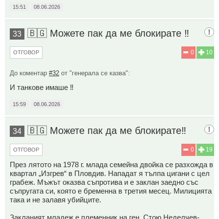
15:51
08.06.2026
🇧🇬 Можете пак да ме блокирате ‼️
33
0
10
ОТГОВОР
До коментар
#32
от "генерала се казва":
И танкове имаше ‼️
15:59
08.06.2026
🇧🇬 Можете пак да ме блокирате‼️
34
0
19
ОТГОВОР
През лятото на 1978 г. млада семейна двойка се разхожда в
квартал „Изгрев“ в Пловдив. Нападат я тълпа цигани с цел
грабеж. Мъжът оказва съпротива и е заклан заедно със
съпругата си, която е бременна в третия месец. Милицията
така и не залавя убийците.
Закланият младеж е племенник на ген. Стою Неделчев-