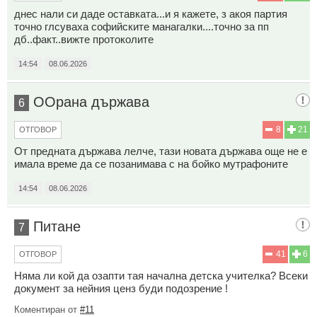
днес нали си даде оставката...и я кажете, з акоя партия
точно глсуваха софийските манагалки....точно за пп
дб..факт..вижте протоколите
14:54
08.06.2026
ООрана държава
6
8
21
ОТГОВОР
От предната държава лелче, тази новата държава още не е
имала време да се позанимава с на бойко мутрафоните
14:54
08.06.2026
Питане
7
41
6
ОТГОВОР
Няма ли кой да озапти тая начална детска учителка? Всеки
документ за нейния ценз буди подозрение !
Коментиран от
#11