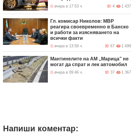
вчера в 17:53 ч.
4
1 437
Гл. комисар Николов: МВР
реагира своевременно в Банско
и работи за изясняването на
всички факти
вчера в 13:58 ч.
67
1 699
Мантинелите на АМ „Марица” не
могат да спрат и лек автомобил
вчера в 09:46 ч.
37
1 367
Напиши коментар: