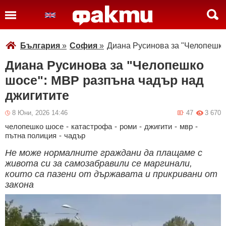
България
»
София
»
Диана Русинова за "Челопешко
Диана Русинова за "Челопешко
шосе": МВР разпъна чадър над
джигитите
8 Юни, 2026 14:46
47
3 670
челопешко шосе
-
катастрофа
-
роми
-
джигити
-
мвр
-
пътна полиция
-
чадър
Не може нормалните граждани да плащаме с
живота си за самозабравили се маргинали,
които са пазени от държавата и прикривани от
закона