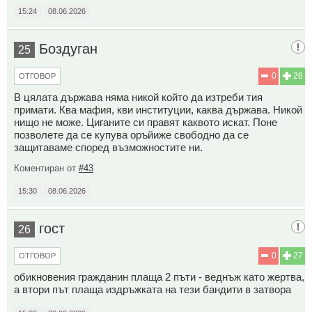
15:24
08.06.2026
Боздуган
25
0
26
ОТГОВОР
В цялата държава няма никой който да изтреби тия
примати. Ква мафия, кви институции, каква държава. Никой
нищо не може. Циганите си правят каквото искат. Поне
позволете да се купува оръйиже свободно да се
защитаваме според възможностите ни.
Коментиран от
#43
15:30
08.06.2026
гост
26
0
27
ОТГОВОР
обикновения гражданин плаща 2 пъти - веднъж като жертва,
а втори път плаща издръжката на тези бандити в затвора