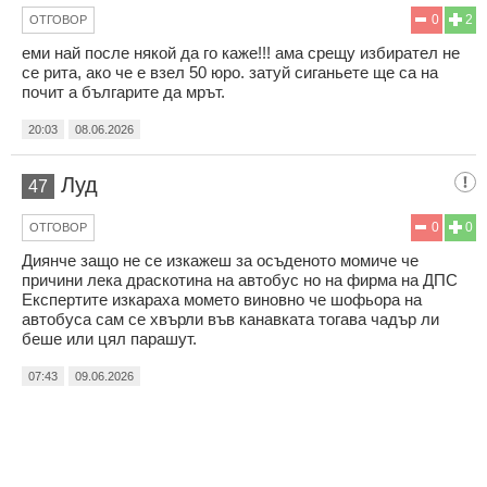
0
2
ОТГОВОР
еми най после някой да го каже!!! ама срещу избирател не
се рита, ако че е взел 50 юро. затуй сиганьете ще са на
почит а българите да мрът.
20:03
08.06.2026
Луд
47
0
0
ОТГОВОР
Диянче защо не се изкажеш за осъденото момиче че
причини лека драскотина на автобус но на фирма на ДПС
Експертите изкараха момето виновно че шофьора на
автобуса сам се хвърли във канавката тогава чадър ли
беше или цял парашут.
07:43
09.06.2026
НОВИНИ ПО ГРАДОВЕ: