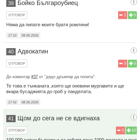
Бойко Българоубиец
39
2
5
ОТГОВОР
Няма да пипате моите братя ромляни!
17:10
08.06.2026
Адвокатин
40
0
0
ОТГОВОР
До коментар
#37
от "дядо дръмпир да попита":
Те това е тънканата ,която ще оневини мургавите и ще
вкара бусаджията до гроб у панделата.
17:42
08.06.2026
Щом до сега не се вдигнаха
41
0
10
ОТГОВОР
100 000 силни българи и да избият поне 1000 джагала и още