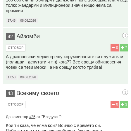
толко жандарми и милиционери значи нищо нема са
промени
17:45
08.06.2026
Айзомби
42
0
7
ОТГОВОР
А драконовски мерки срещу корумпираните ви служители
(полицаи , депутати и т.н) кога?? Все срещу обикновения
човек са тези мерки , а не срещу когото трябва!
17:58
08.06.2026
Всекиму своето
43
0
3
ОТГОВОР
До коментар
#25
от "Боздуган":
Кой ти каза, че няма кой? Всичко с времето си.
Работата ще ги направи свободни. Ако не искат