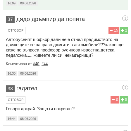
16:09
08.06.2026
дядо дръмпир да попита
37
15
2
ОТГОВОР
Автобусният шофьор дали не е отнел предимството на
движещите се направо джигити в автомобили???какво ще
каже по въпроса професор русинова известна детска
педагожка......живеете ли си ,некадърници?
Коментиран от
#40
,
#44
16:30
08.06.2026
гадател
38
0
5
ОТГОВОР
Говори докрай. Защо ги покриват?
16:44
08.06.2026