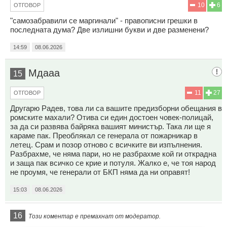
10
6
ОТГОВОР
"самозабравили се маргинали" - правописни грешки в
последната дума? Две излишни букви и две разменени?
14:59
08.06.2026
Мдааа
15
11
27
ОТГОВОР
Другарю Радев, това ли са вашите предизборни обещания в
ромските махали? Отива си един достоен човек-полицай,
за да си развява байряка вашият министър. Така ли ще я
караме пак. Преоблякал се генерала от пожарникар в
летец. Срам и позор отново с всичките ви изпълнения.
Разбрахме, че няма пари, но не разбрахме кой ги открадна
и заща пак всичко се крие и потуля. Жалко е, че тоя народ
не проумя, че генерали от БКП няма да ни оправят!
15:03
08.06.2026
16
Този коментар е премахнат от модератор.