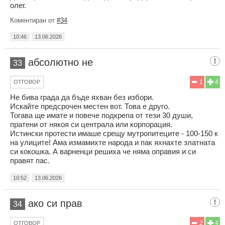
олег.
Коментиран от
#34
10:46
13.06.2026
абсолютно не
33
1
4
ОТГОВОР
Не бива града да бъде яхван без избори.
Искайте предсрочен местен вот. Това е друго.
Тогава ще имате и повече подкрепа от тези 30 души,
пратени от някоя си централа или корпорация.
Истински протести имаше срещу мутропитеците - 100-150 к
на улиците! Ама измамихте народа и пак яхнахте златната
си кокошка. А варненци решиха че няма оправия и си
правят пас.
10:52
13.06.2026
ако си прав
34
2
4
ОТГОВОР