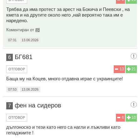
Трябва да има протест за арест на Бокича и Пеевски , на
кмета и на другите около него ,най вероятно така им е
наредено.
Коментиран от
#8
07:31
13.06.2026
БГ681
6
13
21
ОТГОВОР
Баща му на Коцев, много отдавна играе с украинците!
07:53
13.06.2026
фен на сидеров
7
6
10
ОТГОВОР
дългоноско и тези като него са нагли и лъжливи като
гепаджиите !