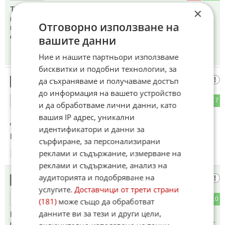
Този птотест е организиран от украинците,във връзка с
×
незаконния строеж.Има няма 20 човека.И защо Коцев да
Отговорно използване на
поддава оставка?!Къде е Невзоров и защо не е арестуван
от българските власти?!
вашите данни
08:34
13.06.2026
Ние и нашите партньори използваме
бисквитки и подобни технологии, за
Прайда е на снимката
да съхраняваме и получаваме достъп
20
до информация на вашето устройство
3
7
ОТГОВОР
и да обработваме лични данни, като
вашия IP адрес, уникални
До коментар
#14
от "Тома":
идентификатори и данни за
Бандитска Варна
сърфиране, за персонализирани
реклами и съдържание, измерване на
08:35
13.06.2026
реклами и съдържание, анализ на
аудиторията и подобряване на
Джо
21
услугите.
Доставчици от трети страни
4
10
ОТГОВОР
(181)
може също да обработват
данните ви за тези и други цели,
Ние от Варна знаем добре какво искаме,само че варненци
са не повече от 10% от жителите на града.Останалото е от