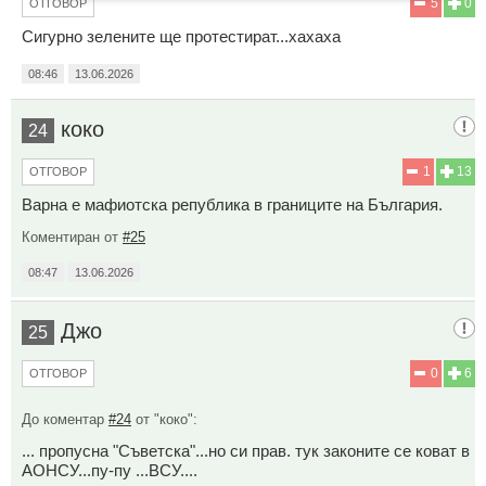
5
0
ОТГОВОР
Сигурно зелените ще протестират...хахаха
08:46
13.06.2026
коко
24
1
13
ОТГОВОР
Варна е мафиотска република в границите на България.
Коментиран от
#25
08:47
13.06.2026
Джо
25
0
6
ОТГОВОР
До коментар
#24
от "коко":
... пропусна "Съветска"...но си прав. тук законите се коват в
АОНСУ...пу-пу ...ВСУ....