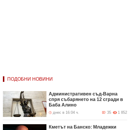
ПОДОБНИ НОВИНИ
Административен съд-Варна
спря събарянето на 12 сгради в
Баба Алино
днес в 16:04 ч.
35
1 852
Кметът на Банско: Младежки