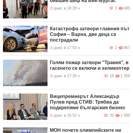
бившия шеф на ВиК-Бургас
днес в 18:20 ч.
3
685
Катастрофа затвори главния път
София – Варна, две деца са
пострадали
днес в 17:53 ч.
2
967
Голям пожар затвори "Тракия", в
гасенето се включи и хеликоптер
днес в 17:26 ч.
18
1 359
Вицепремиерът Александър
Пулев пред СТИВ: Трябва да
подкрепяме българския бизнес
днес в 16:52 ч.
32
1 080
МОН почете олимпийските ни