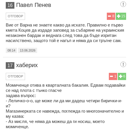
Павел Пенев
16
8
15
ОТГОВОР
Вие от Варна не знаете какво да искате. Правилно е първо
кмета Коцев да издаде заповед за събаряне на украинския
незаконен бардак и веднага след това да бъде изритан
насилствено, защото той е нагъл и няма да си тръгне сам.
08:14
13.06.2026
хаберих
17
1
6
ОТГОВОР
Момиченце отива в кварталната бакалия. Едвам подавайки
се над плота с тънко гласче
задава въпрос:
- Леличко-о-о, ще може ли да ми дадеш четири бирички-и-
и?
Магазинерката се навежда, поглежда го многозначително и
му казва:
- Аз мисля, че няма да можеш да ги носиш, моето
момиченце.