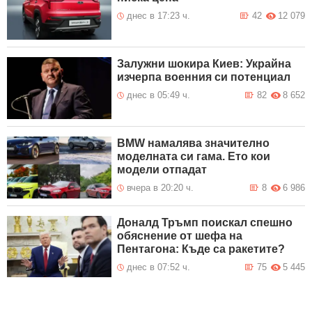
днес в 17:23 ч.
42
12 079
Залужни шокира Киев: Украйна
изчерпа военния си потенциал
днес в 05:49 ч.
82
8 652
BMW намалява значително
моделната си гама. Ето кои
модели отпадат
вчера в 20:20 ч.
8
6 986
Доналд Тръмп поискал спешно
обяснение от шефа на
Пентагона: Къде са ракетите?
днес в 07:52 ч.
75
5 445
КНИГИ