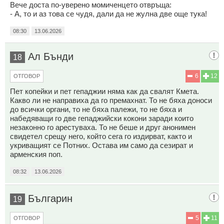
Вече доста по-уверено момиченцето отвръща:
- А, то и аз това се чудя, дали да не жулна две още тука!
08:30
13.06.2026
Ал Бънди
18
6
12
ОТГОВОР
Пет копейки и пет гепаджии няма как да свалят Кмета.
Какво ли не направиха да го премахнат. То не бяха доноси
до всички органи, то не бяха палежи, то не бяха и
набедяващи го две гепаджийски кокони заради които
незаконно го арестуваха. То не беше и друг анонимен
свидетел срещу него, който сега го издирват, както и
укриващият се Потних. Остава им само да сезират и
арменския поп.
08:32
13.06.2026
Българин
19
5
11
ОТГОВОР