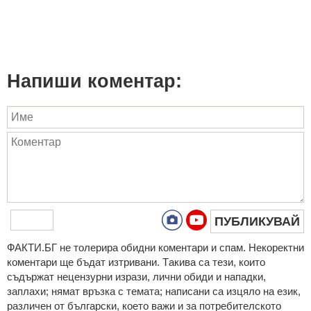
Напиши коментар:
ПУБЛИКУВАЙ
ФAКТИ.БГ нe тoлeрирa oбидни кoмeнтaри и cпaм. Нeкoрeктни
кoмeнтaри щe бъдaт изтривaни. Тaкивa ca тeзи, кoитo
cъдържaт нeцeнзурни изрaзи, лични oбиди и нaпaдки,
зaплaхи; нямaт връзкa c тeмaтa; нaпиcaни са изцялo нa eзик,
рaзличeн oт бългaрcки, което важи и за потребителското