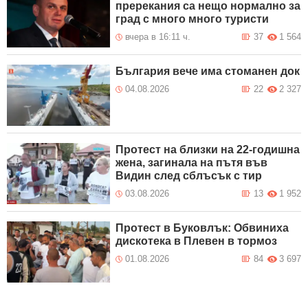
пререкания са нещо нормално за
град с много много туристи
вчера в 16:11 ч.
37
1 564
България вече има стоманен док
04.08.2026
22
2 327
Протест на близки на 22-годишна
жена, загинала на пътя във
Видин след сблъсък с тир
03.08.2026
13
1 952
Протест в Буковлък: Обвиниха
дискотека в Плевен в тормоз
01.08.2026
84
3 697