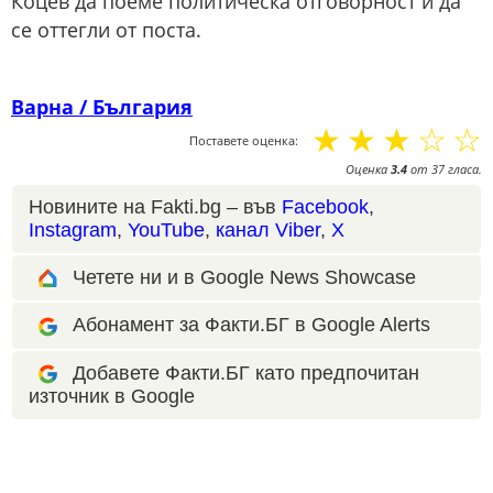
Коцев да поеме политическа отговорност и да
се оттегли от поста.
Варна / България
☆
☆
☆
☆
☆
Поставете оценка:
Оценка
3.4
от
37
гласа.
Новините на Fakti.bg – във
Facebook
,
Instagram
,
YouTube
,
канал Viber
,
X
Четете ни и в Google News Showcase
Абонамент за Факти.БГ в Google Alerts
Добавете Факти.БГ като предпочитан
източник в Google