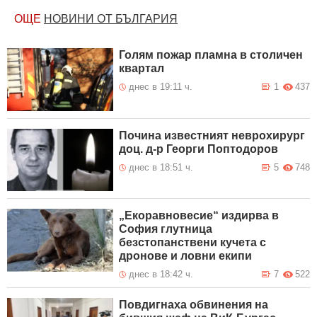
ОЩЕ
НОВИНИ ОТ БЪЛГАРИЯ
Голям пожар пламна в столичен
квартал
днес в 19:11 ч.
1
437
Почина известният неврохирург
доц. д-р Георги Поптодоров
днес в 18:51 ч.
5
748
„Екоравновесие“ издирва в
София глутница
безстопанствени кучета с
дронове и ловни екипи
днес в 18:42 ч.
7
522
Повдигнаха обвинения на