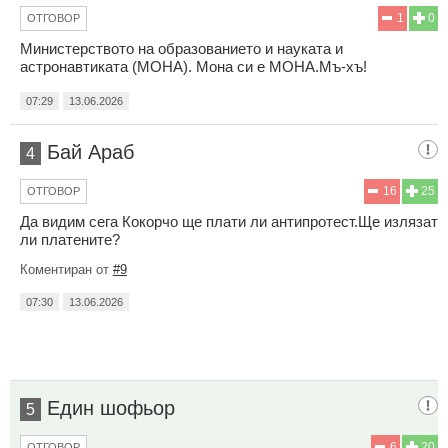
1
0
ОТГОВОР
Министерството на образованието и науката и
астронавтиката (МОНА). Мона си е МОНА.Мъ-хъ!
07:29
13.06.2026
Бай Араб
4
16
25
ОТГОВОР
Да видим сега Кокорчо ще плати ли антипротест.Ще излязат
ли платените?
Коментиран от
#9
07:30
13.06.2026
Един шофьор
5
6
20
ОТГОВОР