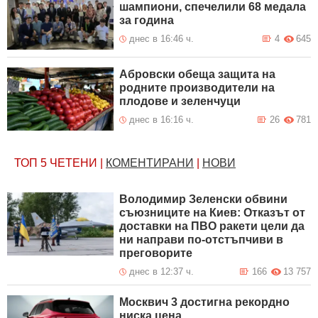
шампиони, спечелили 68 медала
за година
днес в 16:46 ч.
4
645
Абровски обеща защита на
родните производители на
плодове и зеленчуци
днес в 16:16 ч.
26
781
ТОП 5
ЧЕТЕНИ
|
КОМЕНТИРАНИ
|
НОВИ
Володимир Зеленски обвини
съюзниците на Киев: Отказът от
доставки на ПВО ракети цели да
ни направи по-отстъпчиви в
преговорите
днес в 12:37 ч.
166
13 757
Москвич 3 достигна рекордно
ниска цена