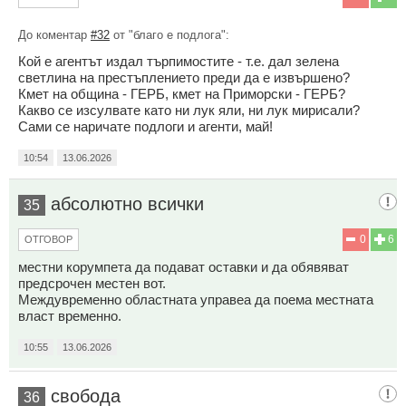
До коментар
#32
от "благо е подлога":
Кой е агентът издал търпимостите - т.е. дал зелена
светлина на престъплението преди да е извършено?
Кмет на община - ГЕРБ, кмет на Приморски - ГЕРБ?
Какво се изсулвате като ни лук яли, ни лук мирисали?
Сами се наричате подлоги и агенти, май!
10:54
13.06.2026
абсолютно всички
35
0
6
ОТГОВОР
местни корумпета да подават оставки и да обявяват
предсрочен местен вот.
Междувременно областната управеа да поема местната
власт временно.
10:55
13.06.2026
свобода
36