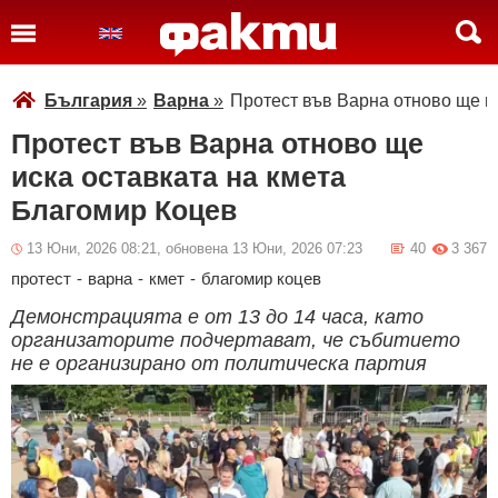
България
»
Варна
»
Протест във Варна отново ще и
Протест във Варна отново ще
иска оставката на кмета
Благомир Коцев
13 Юни, 2026 08:21, обновена 13 Юни, 2026 07:23
40
3 367
протест
-
варна
-
кмет
-
благомир коцев
Демонстрацията е от 13 до 14 часа, като
организаторите подчертават, че събитието
не е организирано от политическа партия