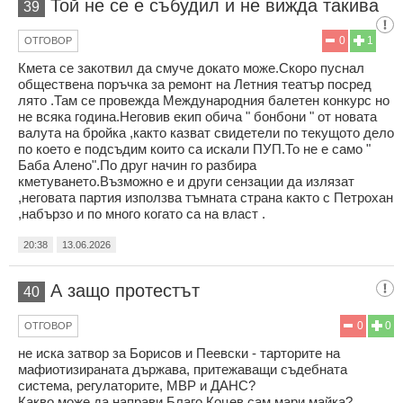
Той не се е събудил и не вижда такива
39
0
1
ОТГОВОР
Кмета се закотвил да смуче докато може.Скоро пуснал
обществена поръчка за ремонт на Летния театър посред
лято .Там се провежда Международния балетен конкурс но
не всяка година.Неговив екип обича " бонбони " от новата
валута на бройка ,както казват свидетели по текущото дело
по което е подсъдим които са искали ПУП.То не е само "
Баба Алено".По друг начин го разбира
кметуването.Възможно е и други сензации да излязат
,неговата партия използва тъмната страна както с Петрохан
,набързо и по много когато са на власт .
20:38
13.06.2026
А защо протестът
40
0
0
ОТГОВОР
не иска затвор за Борисов и Пеевски - тарторите на
мафиотизираната държава, притежаващи съдебната
система, регулаторите, МВР и ДАНС?
Какво може да направи Благо Коцев сам мари майка?