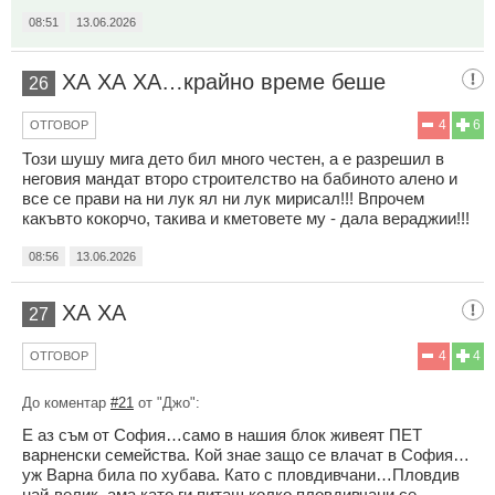
08:51
13.06.2026
ХА ХА ХА…крайно време беше
26
4
6
ОТГОВОР
Този шушу мига дето бил много честен, а е разрешил в
неговия мандат второ строителство на бабиното алено и
все се прави на ни лук ял ни лук мирисал!!! Впрочем
какъвто кокорчо, такива и кметовете му - дала вераджии!!!
08:56
13.06.2026
ХА ХА
27
4
4
ОТГОВОР
До коментар
#21
от "Джо":
Е аз съм от София…само в нашия блок живеят ПЕТ
варненски семейства. Кой знае защо се влачат в София…
уж Варна била по хубава. Като с пловдивчани…Пловдив
най-велик, ама като ги питаш колко пловдивчани се