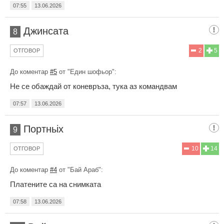
07:55
13.06.2026
Джинсата
8
2
5
ОТГОВОР
До коментар
#5
от "Един шофьор":
Не се обаждай от коневръза, тука аз командвам
07:57
13.06.2026
Портньiх
9
10
14
ОТГОВОР
До коментар
#4
от "Бай Араб":
Платените са на снимката
07:58
13.06.2026