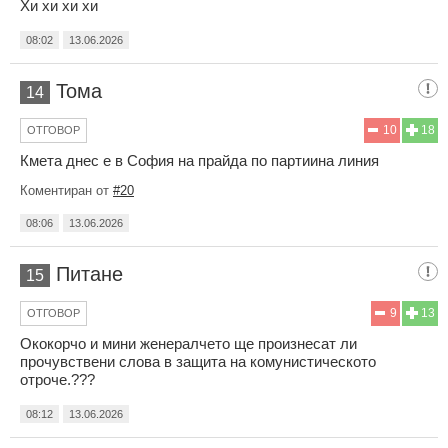
Хи хи хи хи
08:02
13.06.2026
Тома
14
10
18
ОТГОВОР
Кмета днес е в София на прайда по партиина линия
Коментиран от
#20
08:06
13.06.2026
Питане
15
9
13
ОТГОВОР
Ококорчо и мини женералчето ще произнесат ли
прочувствени слова в защита на комунистическото
отроче.???
08:12
13.06.2026