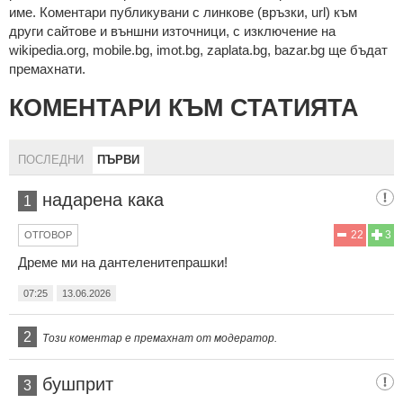
име. Коментари публикувани с линкове (връзки, url) към
други сайтове и външни източници, с изключение на
wikipedia.org, mobile.bg, imot.bg, zaplata.bg, bazar.bg ще бъдат
премахнати.
КОМЕНТАРИ КЪМ СТАТИЯТА
ПОСЛЕДНИ
ПЪРВИ
надарена кака
1
22
3
ОТГОВОР
Дреме ми на дантеленитепрашки!
07:25
13.06.2026
2
Този коментар е премахнат от модератор.
бушприт
3