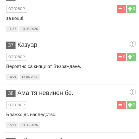
1
3
ОТГОВОР
за коци!
11:37
13.06.2026
Казуар
37
0
1
ОТГОВОР
Вероятно са кияци от Възраждане.
14:24
13.06.2026
Ама тя невинен бе.
38
1
2
ОТГОВОР
Блажко дс наследство.
15:11
13.06.2026