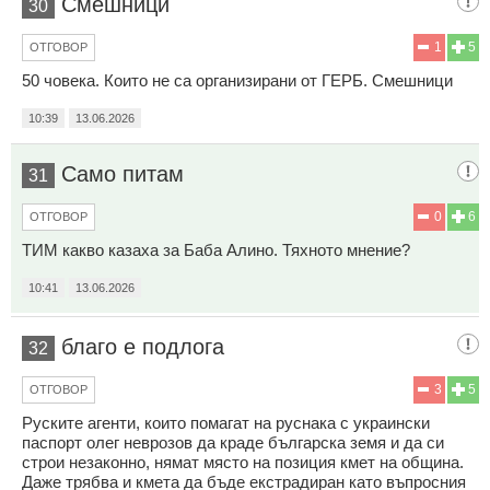
Смешници
30
1
5
ОТГОВОР
50 човека. Които не са организирани от ГЕРБ. Смешници
10:39
13.06.2026
Само питам
31
0
6
ОТГОВОР
ТИМ какво казаха за Баба Алино. Тяхното мнение?
10:41
13.06.2026
благо е подлога
32
3
5
ОТГОВОР
Руските агенти, които помагат на руснака с украински
паспорт олег неврозов да краде българска земя и да си
строи незаконно, нямат място на позиция кмет на община.
Даже трябва и кмета да бъде екстрадиран като въпросния