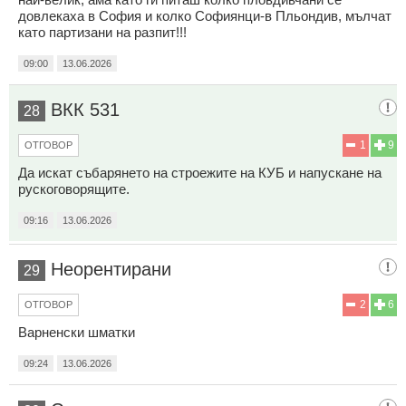
довлекаха в София и колко Софиянци-в Пльондив, мълчат
като партизани на разпит!!!
09:00
13.06.2026
ВКК 531
28
1
9
ОТГОВОР
Да искат събарянето на строежите на КУБ и напускане на
рускоговорящите.
09:16
13.06.2026
Неорентирани
29
2
6
ОТГОВОР
Варненски шматки
09:24
13.06.2026