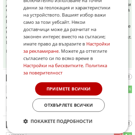
включително използване на точни
ДелиОрмана,от подунавието и разбира се ултракапацитети
данни за геолокация и характеристики
от Добруджа... На този фон няма шанс.А към момента това
на устройството. Вашият избор важи
добро момче с постоянна пасивност подпомага
разпродажбата на Златни пясъци от миниГеерала на
само за този уебсайт. Някои
Догановите псета. Алеи,улици,комуникации,игрища и т.н. се
доставчици може да разчитат на
превръщат в паркинги.И понеже столичани много роптаят
законен интерес вместо на съгласие;
срещу бетономорието в момента оглушително се ослушват.
И КАцеф е избор на Лорер ,не на Кокорчо.
имате право да възразите в
Настройки
за рекламиране
. Можете да оттеглите
Коментиран от
#27
съгласието си по всяко време в
08:36
13.06.2026
Настройки на бисквитките
.
Политика
за поверителност
Атина Палада
22
ПРИЕМЕТЕ ВСИЧКИ
2
6
ОТГОВОР
Чорапа ще връща ли лева?
ОТХВЪРЛЕТЕ ВСИЧКИ
08:41
13.06.2026
ПОКАЖЕТЕ ПОДРОБНОСТИ
Варна
23