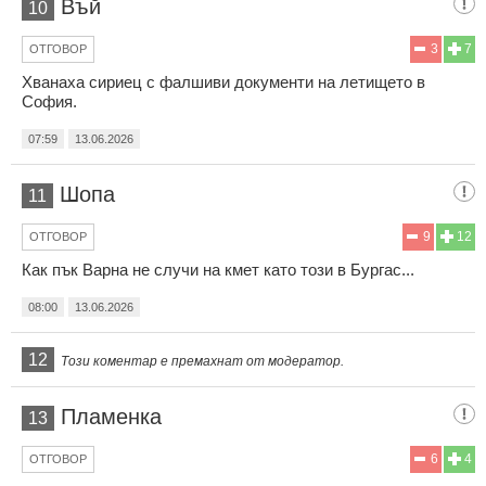
Въй
10
3
7
ОТГОВОР
Хванаха сириец с фалшиви документи на летището в
София.
07:59
13.06.2026
Шопа
11
9
12
ОТГОВОР
Как пък Варна не случи на кмет като този в Бургас...
08:00
13.06.2026
12
Този коментар е премахнат от модератор.
Пламенка
13
6
4
ОТГОВОР