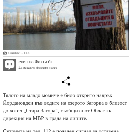
Снимка: БГНЕС
екип на Факти.бг
Да извадим фактите наяве
Тялото на младо момиче е било открито навръх
Йордановден във водите на езерото Загорка в близост
до хотел „Стара Загора“, съобщиха от Областна
дирекция на МВР в града на липите.
Сутринта на тел. 112 е подаден сигнал за оставена