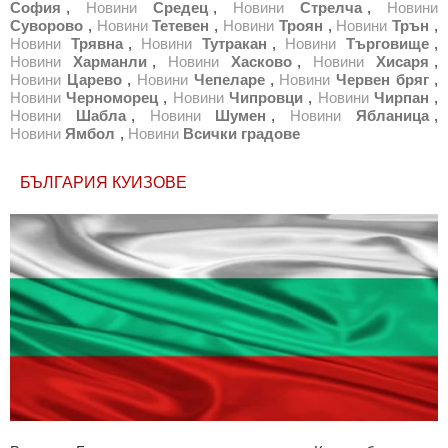
София
,
Новини
Средец
,
Новини
Стрелча
,
Новини
Суворово
,
Новини
Тетевен
,
Новини
Троян
,
Новини
Трън
,
Новини
Трявна
,
Новини
Тутракан
,
Новини
Търговище
,
Новини
Харманли
,
Новини
Хасково
,
Новини
Хисаря
,
Новини
Царево
,
Новини
Чепеларе
,
Новини
Червен бряг
,
Новини
Черноморец
,
Новини
Чипровци
,
Новини
Чирпан
,
Новини
Шабла
,
Новини
Шумен
,
Новини
Ябланица
,
Новини
Ямбол
,
Новини
Всички градове
БЪЛГАРИЯ КУИЗОВЕ