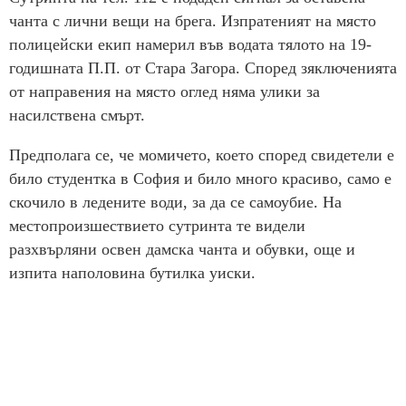
чанта с лични вещи на брега. Изпратеният на място
полицейски екип намерил във водата тялото на 19-
годишната П.П. от Стара Загора. Според зяключенията
от направения на място оглед няма улики за
насилствена смърт.
Предполага се, че момичето, което според свидетели е
било студентка в София и било много красиво, само е
скочило в ледените води, за да се самоубие. На
местопроизшествието сутринта те видели
разхвърляни освен дамска чанта и обувки, още и
изпита наполовина бутилка уиски.