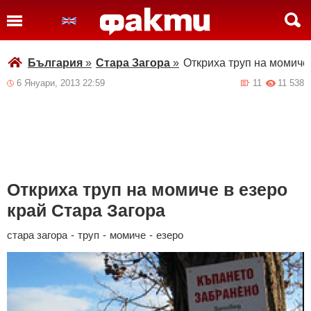
България
»
Стара Загора
»
Откриха труп на момиче
6 Януари, 2013 22:59
11
11 538
Откриха труп на момиче в езеро
край Стара Загора
стара загора
-
труп
-
момиче
-
езеро