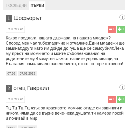
ПОСЛЕДНИ
ПЪРВИ
Шофьорът
1
0
1
ОТГОВОР
Какво предлага нашата държава на нашата младеж?
Според мен чалга,безпаричие и отчаяние.Едни младежи ще
заминат,други като им дойде до гуша ще се самоубият.Лека
му пръст на момичето и моите съболезнования на
родителите му.Възмутен съм от нашите управляващи,на
България намалявало населението, етого по-горе отговора!
07:36
07.01.2013
отец Гавраил
2
0
1
ОТГОВОР
Тц Тц Тц Тц язък за красивото момиче отиде си завинаги и
никога няма да се върне вече-нека душата ти намери покой
и почивай в мир
13:12
07.01.2013