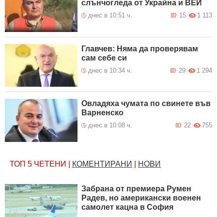
слънчогледа от Украйна и ВЕИ
днес в 10:51 ч.
15
1 113
Главчев: Няма да проверявам
сам себе си
днес в 10:34 ч.
29
1 294
Овладяха чумата по свинете във
Варненско
днес в 10:08 ч.
22
755
ТОП 5
ЧЕТЕНИ
|
КОМЕНТИРАНИ
|
НОВИ
Забрана от премиера Румен
Радев, но американски военен
самолет кацна в София