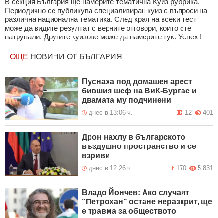
В секция България ще намерите тематична Куиз рубрика.
Периодично се публикува специализиран куиз с въпроси на
различна национална тематика. След края на всеки тест
може да видите резултат с верните отговори, които сте
натрупали. Другите куизове може да намерите тук. Успех !
ОЩЕ
НОВИНИ ОТ БЪЛГАРИЯ
Пуснаха под домашен арест
бившия шеф на ВиК-Бургас и
двамата му подчинени
днес в 13:06 ч.
12
401
Дрон нахлу в българското
въздушно пространство и се
взриви
днес в 12:26 ч.
170
5 831
Владо Йончев: Ако случаят
"Петрохан" остане неразкрит, ще
е травма за обществото