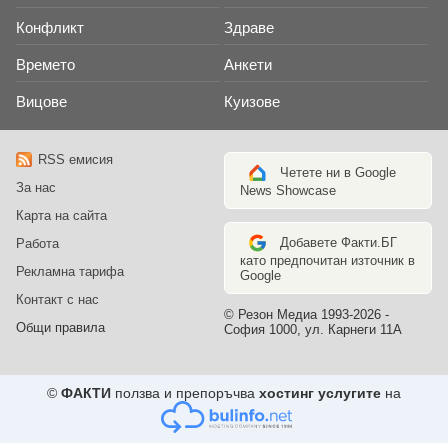
Конфликт
Здраве
Времето
Анкети
Вицове
Куизове
RSS емисия
Четете ни в Google
За нас
News Showcase
Карта на сайта
Добавете Факти.БГ
Работа
като предпочитан източник в
Рекламна тарифа
Google
Контакт с нас
© Резон Медиа 1993-2026 -
Общи правила
София 1000, ул. Карнеги 11А
©
ФАКТИ
ползва и препоръчва
хостинг услугите
на