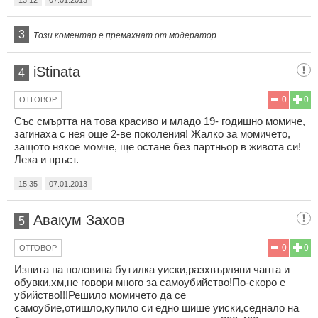
3
Този коментар е премахнат от модератор.
iStinata
4
0
0
ОТГОВОР
Със смъртта на това красиво и младо 19- годишно момиче,
загинаха с нея още 2-ве поколения! Жалко за момичето,
защото някое момче, ще остане без партньор в живота си!
Лека и пръст.
15:35
07.01.2013
Авакум Захов
5
0
0
ОТГОВОР
Изпита на половина бутилка уиски,разхвърляни чанта и
обувки,хм,не говори много за самоубийство!По-скоро е
убийство!!!Решило момичето да се
самоубие,отишло,купило си едно шише уиски,седнало на