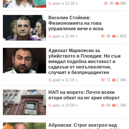
днес в 12:18 ч.
30
980
Веселин Стойнев:
Физиономията на това
управление вече е ясна
днес в 11:44 ч.
49
1 803
Адвокат Марковски за
убийството в Пловдив: Не съм
виждал подобна жестокост и
садизъм от непълнолетни,
случаят е безпрецедентен
днес в 11:18 ч.
72
2 484
НАП на морето: Почти всеки
втори обект на юг крие оборот
днес в 10:58 ч.
68
1 266
Абровски: Строг контрол над