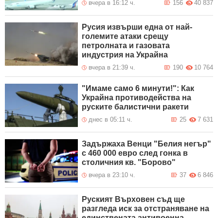
вчера в 16:12 ч.
156
40 837
Русия извърши една от най-
големите атаки срещу
петролната и газовата
индустрия на Украйна
вчера в 21:39 ч.
190
10 764
"Имаме само 6 минути!": Как
Украйна противодейства на
руските балистични ракети
днес в 05:11 ч.
25
7 631
Задържаха Венци "Белия негър"
с 460 000 евро след гонка в
столичния кв. "Борово"
вчера в 23:10 ч.
37
6 846
Руският Върховен съд ще
разгледа иск за отстраняване на
единствената антивоенна