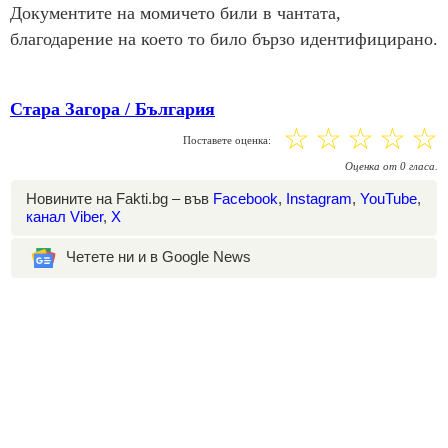
Документите на момичето били в чантата,
благодарение на което то било бързо идентифицирано.
Стара Загора / България
☆
☆
☆
☆
☆
Поставете оценка:
Оценка
от
0
гласа.
Новините на Fakti.bg – във
Facebook
,
Instagram
,
YouTube
,
канал Viber
,
X
Четете ни и в Google News