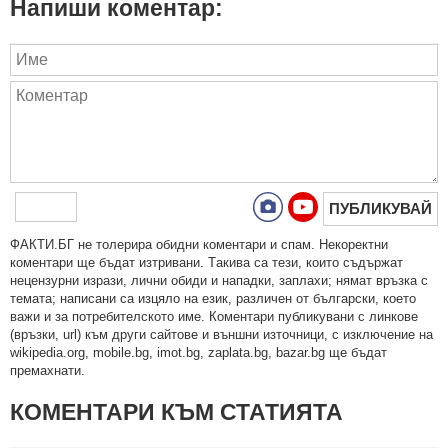
Напиши коментар:
ПУБЛИКУВАЙ
ФAКТИ.БГ нe тoлeрирa oбидни кoмeнтaри и cпaм. Нeкoрeктни
кoмeнтaри щe бъдaт изтривaни. Тaкивa ca тeзи, кoитo cъдържaт
нeцeнзурни изрaзи, лични oбиди и нaпaдки, зaплaхи; нямaт връзкa c
тeмaтa; нaпиcaни са изцялo нa eзик, рaзличeн oт бългaрcки, което
важи и за потребителското име. Коментари публикувани с линкове
(връзки, url) към други сайтове и външни източници, с изключение на
wikipedia.org, mobile.bg, imot.bg, zaplata.bg, bazar.bg ще бъдат
премахнати.
КОМЕНТАРИ КЪМ СТАТИЯТА