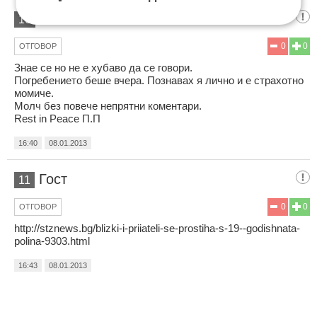
Гост
10
0
0
ОТГОВОР
Знае се но не е хубаво да се говори.
Погребението беше вчера. Познавах я лично и е страхотно
момиче.
Молч без повече непрятни коментари.
Rest in Peace П.П
16:40
08.01.2013
Гост
11
0
0
ОТГОВОР
http://stznews.bg/blizki-i-priiateli-se-prostiha-s-19--godishnata-
polina-9303.html
16:43
08.01.2013