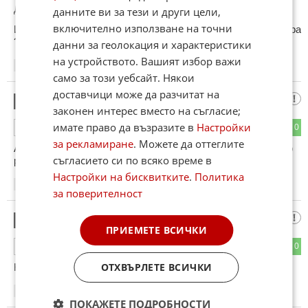
До коментар
#6
от "Любезен ЛосТ":
данните ви за тези и други цели,
включително използване на точни
И какво искаш да кажеш с коментара си, не мога да разбера
? Искаш да кажеш, че момичето е болно?
данни за геолокация и характеристики
на устройството. Вашият избор важи
21:25
07.01.2013
само за този уебсайт. Някои
доставчици може да разчитат на
муспи
8
законен интерес вместо на съгласие;
имате право да възразите в
Настройки
0
0
ОТГОВОР
за рекламиране
. Можете да оттеглите
Аз вече писах че не е убийство, а по всичко изглежда като
съгласието си по всяко време в
ритуално еврейско жертвоприношение.
Настройки на бисквитките
.
Политика
22:46
07.01.2013
за поверителност
Emi da
9
ПРИЕМЕТЕ ВСИЧКИ
0
0
ОТГОВОР
ОТХВЪРЛЕТЕ ВСИЧКИ
Как се казва момичето,знаете ли пълното и име ?...
22:50
07.01.2013
ПОКАЖЕТЕ ПОДРОБНОСТИ