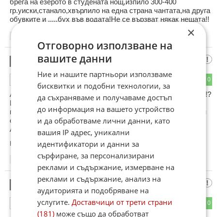
брега на езерото в студената нощ,изпило 300-400
гр.уиски,станало,хвърлило на една страна чантата,на друга
обувките и .....бух във водата!Не се вързват някак нещата!!
×
15:38
07.01.2013
Отговорно използване на
вашите данни
Любезен ЛосТ
6
Ние и нашите партньори използваме
0
0
ОТГОВОР
бисквитки и подобни технологии, за
А бе какви партньори в живота какви убийства ви гонят бе!?
да съхраняваме и получаваме достъп
Има нещо наречено "съдебна медицина" я се разровете в
до информация на вашето устройство
гугъл и спрете да пишете глупости по тия форуми. И какви
и да обработваме лични данни, като
оставания без партньори тва да не е испанска сапунка.
Аман.
вашия IP адрес, уникални
идентификатори и данни за
Коментиран от
#7
сърфиране, за персонализирани
17:09
07.01.2013
реклами и съдържание, измерване на
реклами и съдържание, анализ на
$$$
7
аудиторията и подобряване на
услугите.
Доставчици от трети страни
0
0
ОТГОВОР
(181)
може също да обработват