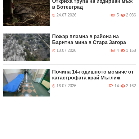
Откриха трупа на издирван мъж
в Ботевград
24.07.2026
5
2 036
Пожар пламна в района на
Баритна мина в Стара Загора
18.07.2026
4
1 168
Почина 14-годишното момиче от
катастрофата край Мъглиж
16.07.2026
14
2 162