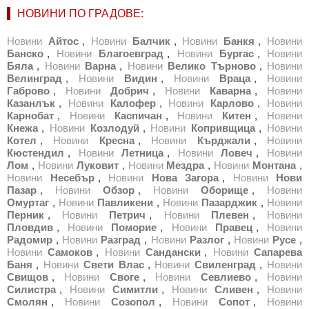
НОВИНИ ПО ГРАДОВЕ:
Новини
Айтос
,
Новини
Балчик
,
Новини
Банкя
,
Новини
Банско
,
Новини
Благоевград
,
Новини
Бургас
,
Новини
Бяла
,
Новини
Варна
,
Новини
Велико Търново
,
Новини
Велинград
,
Новини
Видин
,
Новини
Враца
,
Новини
Габрово
,
Новини
Добрич
,
Новини
Каварна
,
Новини
Казанлък
,
Новини
Калофер
,
Новини
Карлово
,
Новини
Карнобат
,
Новини
Каспичан
,
Новини
Китен
,
Новини
Кнежа
,
Новини
Козлодуй
,
Новини
Копривщица
,
Новини
Котел
,
Новини
Кресна
,
Новини
Кърджали
,
Новини
Кюстендил
,
Новини
Летница
,
Новини
Ловеч
,
Новини
Лом
,
Новини
Луковит
,
Новини
Мездра
,
Новини
Монтана
,
Новини
Несебър
,
Новини
Нова Загора
,
Новини
Нови
Пазар
,
Новини
Обзор
,
Новини
Оборище
,
Новини
Омуртаг
,
Новини
Павликени
,
Новини
Пазарджик
,
Новини
Перник
,
Новини
Петрич
,
Новини
Плевен
,
Новини
Пловдив
,
Новини
Поморие
,
Новини
Правец
,
Новини
Радомир
,
Новини
Разград
,
Новини
Разлог
,
Новини
Русе
,
Новини
Самоков
,
Новини
Сандански
,
Новини
Сапарева
Баня
,
Новини
Свети Влас
,
Новини
Свиленград
,
Новини
Свищов
,
Новини
Своге
,
Новини
Севлиево
,
Новини
Силистра
,
Новини
Симитли
,
Новини
Сливен
,
Новини
Смолян
,
Новини
Созопол
,
Новини
Сопот
,
Новини