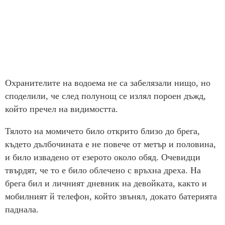
Охранителите на водоема не са забелязали нищо, но
споделили, че след полунощ се излял пороен дъжд,
който пречел на видимостта.
Тялото на момичето било открито близо до брега,
където дълбочината е не повече от метър и половина,
и било извадено от езерото около обяд. Очевидци
твърдят, че то е било облечено с връхна дреха. На
брега бил и личният дневник на девойката, както и
мобилният й телефон, който звънял, докато батерията
паднала.