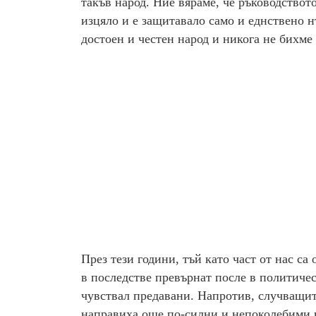
такъв народ. Ние вяраме, че ръководствот
изцяло и е защитавало само и еднствено н
достоен и честен народ и никога не бихме
През тези години, тъй като част от нас са
в последстве превърнат после в политичес
чувствал предавани. Напротив, случващит
направиха още по-силни и непоколебими в