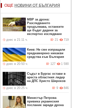
ОЩЕ
НОВИНИ ОТ БЪЛГАРИЯ
МВР за дрона:
Разследването
продължава, останките
ще бъдат дадени за
експертно изследване
днес в 21:11 ч.
21
719
Киев: Не сме изпращали
преднамерено никакви
средства към България
днес в 20:50 ч.
127
1 590
Съдът в Бургас остави в
ареста областния лидер
на ДПС Христо Широков
днес в 20:25 ч.
9
846
Министър Петрова
привика украинския
посланик заради дрона