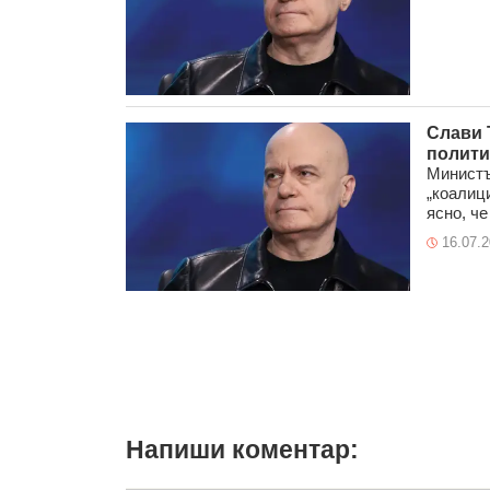
Слави 
полити
Министъ
„коалиц
ясно, че
16.07.
Напиши коментар: