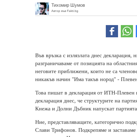
Тихомир Шумов
Автор във Fakti.bg
Във връзка с излязлата днес декларация, 
разграничаваме от позицията на областни
неговите приближени, които не са членове
никакъв начин "Има такъв нород" - Плеве
Това пишат в декларация от ИТН-Плевен п
декларация днес, че структурите на парти
Кнежа и Долни Дъбник напускат партията
Ние, представляващите, категорично подк
Слави Трифонов. Подкрепяме и заставаме 