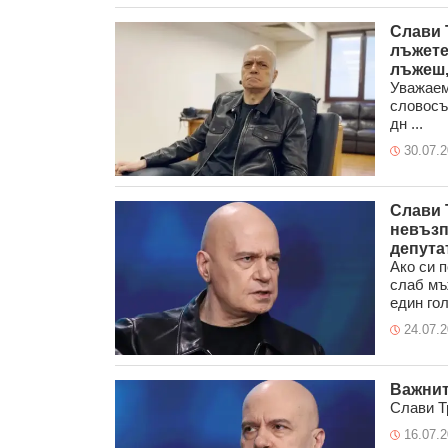
Слави 
лъжете,
лъжеш,
Уважаем
словосъ
дн ...
30.07.
Слави 
невъзп
депута
Ако си п
слаб мъ
един гол
24.07.
Важнит
Слави Тр
16.07.