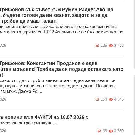
Трифонов със съвет към Румен Радев: Ако ще
 бъдете готови да ви хванат, защото и за да
 трябва да имаш талант
и, скъпи приятели, замисляли ли сте се какво означава
четанието „кризисен PR“? Аз лично не се бях замислял, но
2026
136
3 798
Трифонов: Константин Проданов е един
итан мръсник! Трябва да си подаде оставката като
т!
озволиш да си груб и невъзпитан с една жена, значи си
ж, глупак и ти липсват първите седем години. Познавах
ям мъж. Джоко Ро ...
2026
154
4 545
е новини във ФАКТИ на 16.07.2026 г.
ифонов остро критикува ...
2026
33
3 780