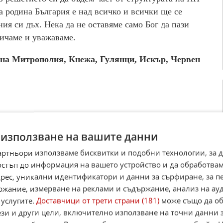
а родина България е над всичко и всички ще се
ия си дъх. Нека да не оставяме само Бог да пази
бичаме и уважаваме.
на Митрополия, Кнежа, Гулянци, Искър, Червен
☆
☆
☆
☆
☆
Поставете оценка:
 използване на вашите данни
Оценка
3
от
120
гласа.
am
,
YouTube
,
канал Viber
,
X
артньори използваме бисквитки и подобни технологии, за 
остъп до информация на вашето устройство и да обработва
адрес, уникални идентификатори и данни за сърфиране, за 
ржание, измерване на реклами и съдържание, анализ на ау
 услугите.
Доставчици от трети страни (181)
може също да об
ези и други цели, включително използване на точни данни 