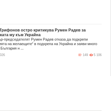
Трифонов остро критикува Румен Радев за
ката му към Украйна
р-председателят Румен Радев отказа да подкрепи
ията на желаещите“ в подкрепа на Украйна и заяви много
 България н ...
2026
149
5 106