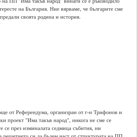
о на ПП "Има такъв народ" винаги се е ръководило
тересте на България. Ние вярваме, че българите сме
 предали своята родина и история.
 още от Референдума, организран от г-н Трифонов и
ки проект "Има такъв народ", никога не сме се
е се през изминалата седмица събития, ни
 решетието си да бъдем част от структурата на ПП