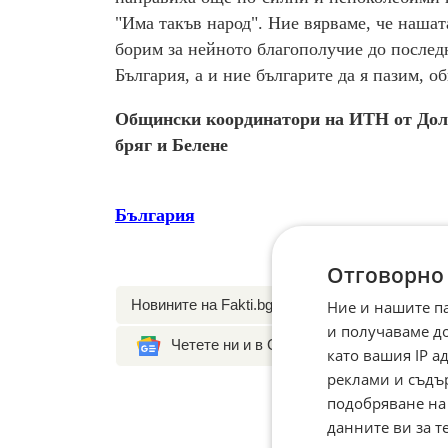
"Има такъв народ". Ние вярваме, че нашат
борим за нейното благополучие до последн
България, а и ние българите да я пазим, о
Общински координатори на ИТН от Дол
бряг и Белене
България
Отговорно
Новините на Fakti.bg – във
Facebook
,
Instagr
Ние и нашите п
и получаваме д
Четете ни и в Google News
като вашия IP 
реклами и съдъ
подобряване на
данните ви за т