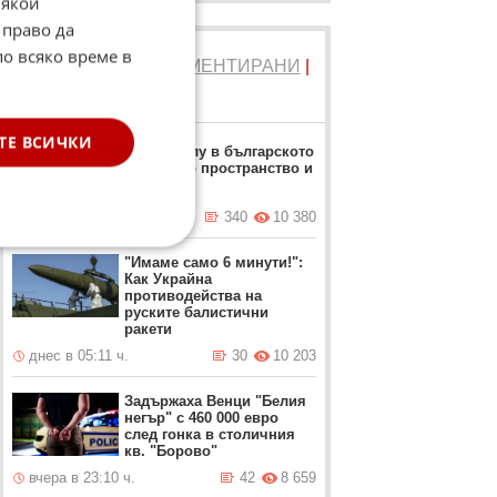
Някои
 право да
по всяко време в
ТОП 5
ЧЕТЕНИ
|
КОМЕНТИРАНИ
|
НОВИ
ТЕ ВСИЧКИ
Дрон нахлу в българското
въздушно пространство и
се взриви
днес в 12:26 ч.
340
10 380
"Имаме само 6 минути!":
Как Украйна
противодейства на
руските балистични
ракети
днес в 05:11 ч.
30
10 203
Задържаха Венци "Белия
негър" с 460 000 евро
след гонка в столичния
кв. "Борово"
вчера в 23:10 ч.
42
8 659