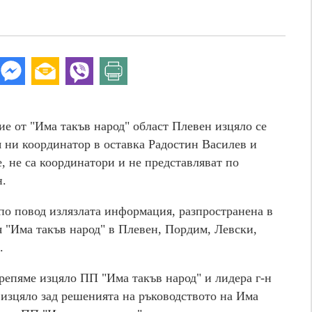
ние от "Има такъв народ" област Плевен изцяло се
я ни координатор в оставка Радостин Василев и
, не са координатори и не представляват по
н.
о повод излязлата информация, разпространена в
я "Има такъв народ" в Плевен, Пордим, Левски,
.
репяме изцяло ПП "Има такъв народ" и лидера г-н
изцяло зад решенията на ръководството на Има