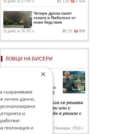
днес в 17:09 ч.
129
2 424
Четири дрона пазят
селата в Ямболско от
нови бедствия
днес в 16:32 ч.
15
999
ЛОВЦИ НА БИСЕРИ
×
Проф. Михаил
Константинов
Проф. Михаил Константинов
да съхраняваме
със своя прогноза пред бТВ
ме лични данни,
“
Политическата криза се решава
персонализирани
по два начина - с избори или с
диторията и
автомати. Дай боже, да я решим с
„
избори.
работват
за геолокация и
10 Ноември, 2016 г.