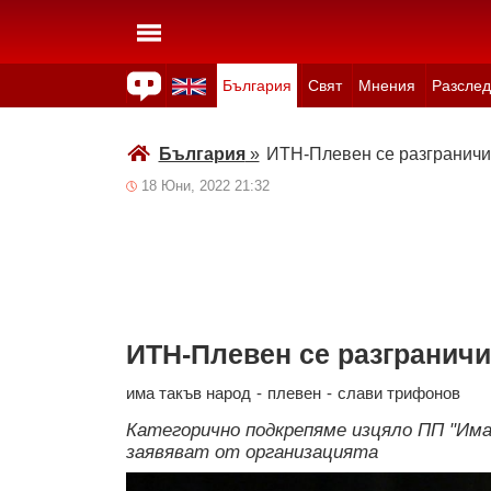
България
Свят
Мнения
Разслед
Здраве
Времето
Анкети
Вицове
Куизове
България
»
ИТН-Плевен се разграничи
18 Юни, 2022 21:32
ИТН-Плевен се разграничи
има такъв народ
-
плевен
-
слави трифонов
Категорично подкрепяме изцяло ПП "Има
заявяват от организацията