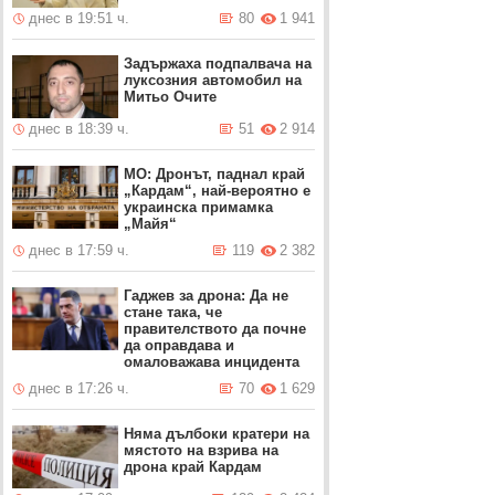
днес в 19:51 ч.
80
1 941
Задържаха подпалвача на
луксозния автомобил на
Митьо Очите
днес в 18:39 ч.
51
2 914
МО: Дронът, паднал край
„Кардам“, най-вероятно е
украинска примамка
„Майя“
днес в 17:59 ч.
119
2 382
Гаджев за дрона: Да не
стане така, че
правителството да почне
да оправдава и
омаловажава инцидента
днес в 17:26 ч.
70
1 629
Няма дълбоки кратери на
мястото на взрива на
дрона край Кардам