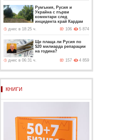
Румъния, Русия и
Украйна с първи
коментари след
инцидента край Кардам
днес в 18:25 ч.
106
5 874
Ще плаща ли Русия по
$20 милиарда репарации
на година?
днес в 06:31 ч.
157
4 859
КНИГИ