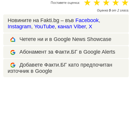
☆
☆
☆
☆
☆
Поставете оценка:
Оценка
5
от
2
гласа.
Новините на Fakti.bg – във
Facebook
,
Instagram
,
YouTube
,
канал Viber
,
X
Четете ни и в Google News Showcase
Абонамент за Факти.БГ в Google Alerts
Добавете Факти.БГ като предпочитан
източник в Google