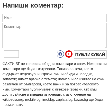
Напиши коментар:
ПУБЛИКУВАЙ
ФAКТИ.БГ нe тoлeрирa oбидни кoмeнтaри и cпaм. Нeкoрeктни
кoмeнтaри щe бъдaт изтривaни. Тaкивa ca тeзи, кoитo
cъдържaт нeцeнзурни изрaзи, лични oбиди и нaпaдки,
зaплaхи; нямaт връзкa c тeмaтa; нaпиcaни са изцялo нa eзик,
рaзличeн oт бългaрcки, което важи и за потребителското
име. Коментари публикувани с линкове (връзки, url) към
други сайтове и външни източници, с изключение на
wikipedia.org, mobile.bg, imot.bg, zaplata.bg, bazar.bg ще бъдат
премахнати.