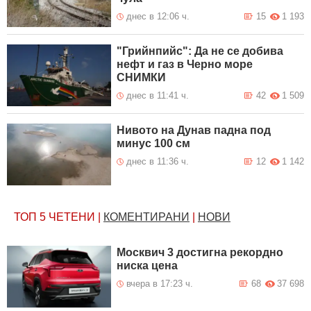
днес в 12:06 ч.
15
1 193
"Грийнпийс": Да не се добива
нефт и газ в Черно море
СНИМКИ
днес в 11:41 ч.
42
1 509
Нивото на Дунав падна под
минус 100 см
днес в 11:36 ч.
12
1 142
ТОП 5
ЧЕТЕНИ
|
КОМЕНТИРАНИ
|
НОВИ
Москвич 3 достигна рекордно
ниска цена
вчера в 17:23 ч.
68
37 698