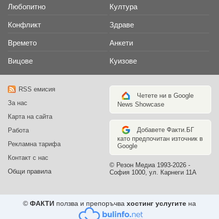
Любопитно
Култура
Конфликт
Здраве
Времето
Анкети
Вицове
Куизове
RSS емисия
Четете ни в Google
За нас
News Showcase
Карта на сайта
Добавете Факти.БГ
Работа
като предпочитан източник в
Рекламна тарифа
Google
Контакт с нас
© Резон Медиа 1993-2026 -
Общи правила
София 1000, ул. Карнеги 11А
©
ФАКТИ
ползва и препоръчва
хостинг услугите
на