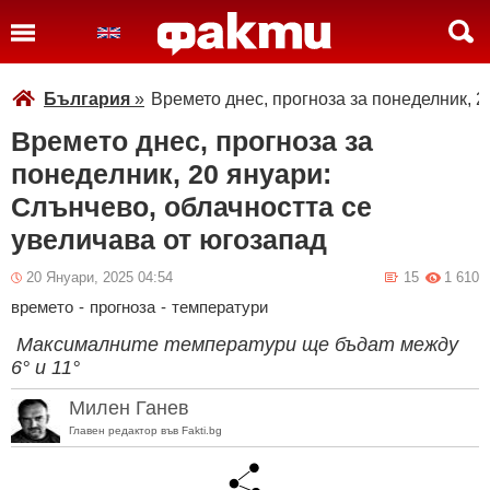
България
»
Времето днес, прогноза за понеделник, 2
Времето днес, прогноза за
понеделник, 20 януари:
Слънчево, облачността се
увеличава от югозапад
20 Януари, 2025 04:54
15
1 610
времето
-
прогноза
-
температури
Максималните температури ще бъдат между
6° и 11°
Милен Ганев
Главен редактор във Fakti.bg