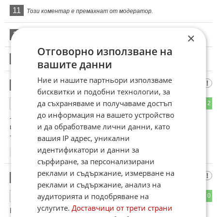
11
Този коментар е премахнат от модератор.
×
12
Този коментар е премахнат от модератор.
Отговорно използване на
13
Този коментар е премахнат от модератор.
вашите данни
Ние и нашите партньори използваме
хаберих
14
бисквитки и подобни технологии, за
да съхраняваме и получаваме достъп
0
2
ОТГОВОР
до информация на вашето устройство
- Скъпа, представяш ли си, ако не се бяхме срещнали
и да обработваме лични данни, като
изобщо?!
- Да, постоянно си представям!
вашия IP адрес, уникални
идентификатори и данни за
06:47
20.01.2025
сърфиране, за персонализирани
реклами и съдържание, измерване на
трясъ
15
реклами и съдържание, анализ на
аудиторията и подобряване на
1
0
ОТГОВОР
услугите.
Доставчици от трети страни
Във Враца гарга не каца,защото там е студь на кутишки.