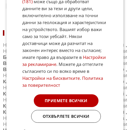
(181)
може също да обработват
06:50
20.01.2025
данните ви за тези и други цели,
включително използване на точни
данни за геолокация и характеристики
на устройството. Вашият избор важи
НОВИНИ ПО ГРАДОВЕ:
само за този уебсайт. Някои
доставчици може да разчитат на
Новини
Айтос
,
Новини
Балчик
,
Новини
Банкя
,
законен интерес вместо на съгласие;
Новини
Банско
,
Новини
Благоевград
,
Новини
имате право да възразите в
Настройки
Бургас
,
Новини
Бяла
,
Новини
Варна
,
Новини
Велико Търново
,
Новини
Велинград
,
Новини
за рекламиране
. Можете да оттеглите
Видин
,
Новини
Враца
,
Новини
Габрово
,
съгласието си по всяко време в
Новини
Добрич
,
Новини
Каварна
,
Новини
Настройки на бисквитките
.
Политика
Казанлък
,
Новини
Калофер
,
Новини
Карлово
,
за поверителност
Новини
Карнобат
,
Новини
Каспичан
,
Новини
Китен
,
Новини
Кнежа
,
Новини
Козлодуй
,
Новини
Копривщица
,
Новини
Котел
,
Новини
ПРИЕМЕТЕ ВСИЧКИ
Кресна
,
Новини
Кърджали
,
Новини
Кюстендил
,
Новини
Летница
,
Новини
Ловеч
,
ОТХВЪРЛЕТЕ ВСИЧКИ
Новини
Лом
,
Новини
Луковит
,
Новини
Мездра
,
Новини
Монтана
,
Новини
Несебър
,
Новини