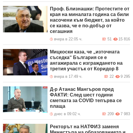
Проф. Близнашки: Протестите от
края на миналата година са били
насочени към бюджет, за който
се казва, че е по-добър от
сегашния
вчера в 22:05 ч.
51
15 816
Мицкоски каза, че „източната
съседка“ България се е
ангажирала с изграждането на
третия участък от Коридор 8
вчера в 17:49 ч.
22
9 295
Д-р Атанас Мангъров пред
ФАКТИ: След шест години
сметката за COVID тепърва се
плаща
днес в 09:02 ч.
209
7 983
Ректорът на НАТФИЗ заменя
Министъра на образованието и