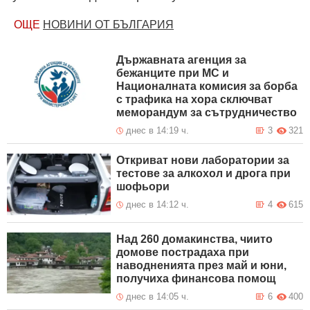
ОЩЕ
НОВИНИ ОТ БЪЛГАРИЯ
Държавната агенция за
бежанците при МС и
Националната комисия за борба
с трафика на хора сключват
меморандум за сътрудничество
днес в 14:19 ч.
3
321
Откриват нови лаборатории за
тестове за алкохол и дрога при
шофьори
днес в 14:12 ч.
4
615
Над 260 домакинства, чиито
домове пострадаха при
наводненията през май и юни,
получиха финансова помощ
днес в 14:05 ч.
6
400