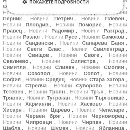
Нова Загора
,
Новини
Нови Пазар
,
Новини
ПОКАЖЕТЕ ПОДРОБНОСТИ
Обзор
,
Новини
Оборище
,
Новини
Омуртаг
,
Новини
Павликени
,
Новини
Пазарджик
,
Новини
Перник
,
Новини
Петрич
,
Новини
Плевен
,
Новини
Пловдив
,
Новини
Поморие
,
Новини
Правец
,
Новини
Радомир
,
Новини
Разград
,
Новини
Разлог
,
Новини
Русе
,
Новини
Самоков
,
Новини
Сандански
,
Новини
Сапарева Баня
,
Новини
Свети Влас
,
Новини
Свиленград
,
Новини
Свищов
,
Новини
Своге
,
Новини
Севлиево
,
Новини
Силистра
,
Новини
Симитли
,
Новини
Сливен
,
Новини
Смолян
,
Новини
Созопол
,
Новини
Сопот
,
Новини
София
,
Новини
Средец
,
Новини
Стара Загора
,
Новини
Стрелча
,
Новини
Суворово
,
Новини
Тетевен
,
Новини
Троян
,
Новини
Трън
,
Новини
Трявна
,
Новини
Тутракан
,
Новини
Търговище
,
Новини
Харманли
,
Новини
Хасково
,
Новини
Хисаря
,
Новини
Царево
,
Новини
Чепеларе
,
Новини
Червен бряг
,
Новини
Черноморец
,
Новини
Чипровци
,
Новини
Чирпан
,
Новини
Шабла
,
Новини
Шумен
,
Новини
Ябланица
,