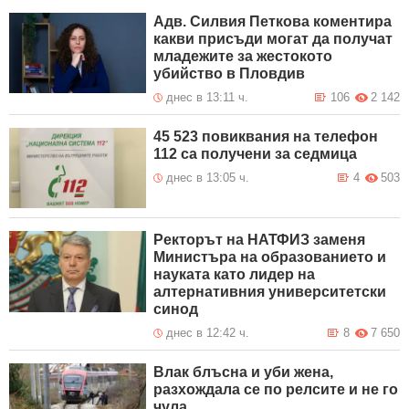
Адв. Силвия Петкова коментира
какви присъди могат да получат
младежите за жестокото
убийство в Пловдив
днес в 13:11 ч.
106
2 142
45 523 повиквания на телефон
112 са получени за седмица
днес в 13:05 ч.
4
503
Ректорът на НАТФИЗ заменя
Министъра на образованието и
науката като лидер на
алтернативния университетски
синод
днес в 12:42 ч.
8
7 650
Влак блъсна и уби жена,
разхождала се по релсите и не го
чула