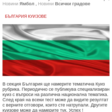
Новини
Ямбол
,
Новини
Всички градове
БЪЛГАРИЯ КУИЗОВЕ
В секция България ще намерите тематична Куиз
рубрика. Периодично се публикува специализиран
куиз с въпроси на различна национална тематика.
След края на всеки тест може да видите резултат
с верните отговори, които сте натрупали. Другите
куизове може да намерите тук. Успех !