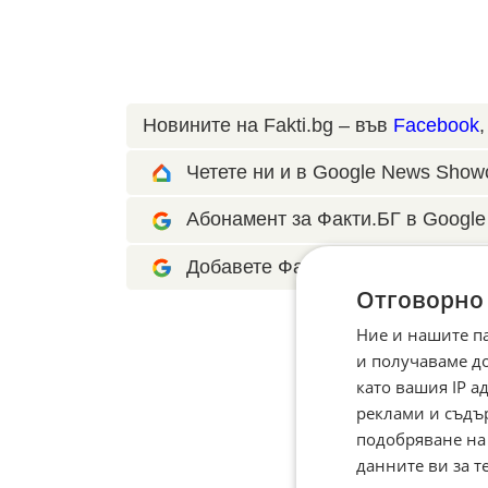
Новините на Fakti.bg – във
Facebook
Четете ни и в Google News Show
Абонамент за Факти.БГ в Google 
Добавете Факти.БГ като предпоч
Отговорно
Ние и нашите п
и получаваме д
като вашия IP 
реклами и съдъ
подобряване на
данните ви за т