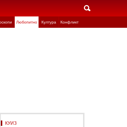
оскопи
Любопитно
Култура
Конфликт
КУИЗ