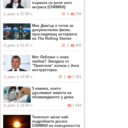
първата си роля като
актриса (СНИМКИ)
днес в 15:58 ч.
5
794
Мик Джагър е готов за
документален филм,
проследяващ историята
на The Rolling Stones
днес в 15:31 ч.
2
465
Мат Лебланк с нова
любов? Звездата от
"Приятели" излиза с йога
инструкторка
днес в 14:58 ч.
1
1 061
5 навика, които
удължават живота на
обзавеждането у дома
днес в 14:58 ч.
1 944
Телескоп засне най-
подробните досега
СНИМКИ на повърхността