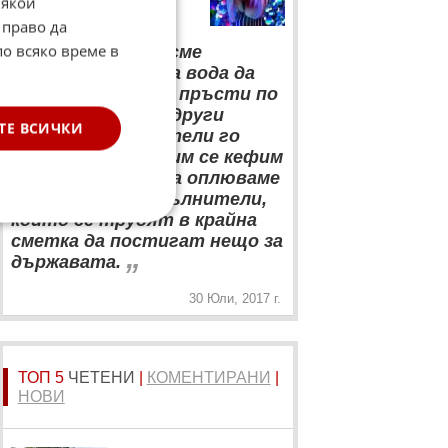
Някои
на Сузанита
 право да
“
по всяко време в
Смятам, че не сме
открили топлата вода да
показваме средни пръсти по
видеата – много други
ТЕ ВСИЧКИ
западни изпълнители го
правят и на тях им се кефим
по дискотеките, а оплюваме
българските изпълнители,
които се трудят в крайна
сметка да постигат нещо за
„
държавата.
30 Юли, 2017 г.
ТОП 5
ЧЕТЕНИ
|
КОМЕНТИРАНИ
|
НОВИ