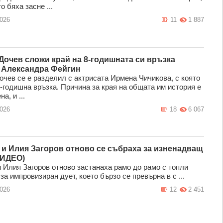
о бяха засне ...
2026
11
1 887
Дочев сложи край на 8-годишната си връзка
 Александра Фейгин
очев се е разделил с актрисата Ирмена Чичикова, с която
-годишна връзка. Причина за края на общата им история е
а, и ...
2026
18
6 067
 и Илия Загоров отново се събраха за изненадващ
ВИДЕО)
и Илия Загоров отново застанаха рамо до рамо с топли
за импровизиран дует, което бързо се превърна в с ...
2026
12
2 451