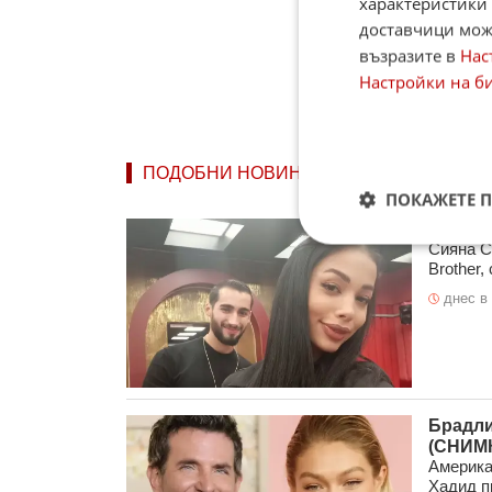
характеристики 
доставчици може
възразите в
Нас
Настройки на б
ПОДОБНИ НОВИНИ
ПОКАЖЕТЕ 
Сияна 
Сияна С
Brother,
днес в 
Брадли
(СНИМ
Америка
Хадид п