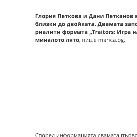
Глория Петкова и Дани Петканов в
близки до двойката. Двамата запо
риалити формата „Traitors: Игра 
миналото лято
, пише marica.bg.
Според информацията двамата първон