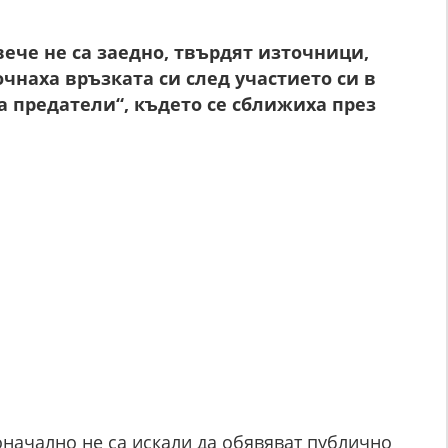
ече не са заедно, твърдят източници,
чнаха връзката си след участието си в
на предатели“, където се сближиха през
ачално не са искали да обявяват публично