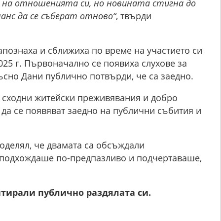
я на отношенията си, но новината стигна до
анс да се съберат отново“
, твърди
апознаха и сближиха по време на участието си
2025 г. Първоначално се появиха слухове за
ъсно Дани публично потвърди, че са заедно.
с сходни житейски преживявания и добро
 да се появяват заедно на публични събития и
оделял, че двамата са обсъждали
 подхождаше по-предпазливо и подчертаваше,
тирали публично раздялата си.