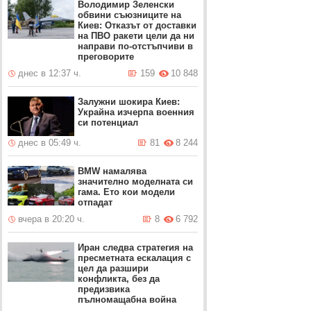
Володимир Зеленски
обвини съюзниците на
Киев: Отказът от доставки
на ПВО ракети цели да ни
направи по-отстъпчиви в
преговорите
днес в 12:37 ч.
159
10 848
Залужни шокира Киев:
Украйна изчерпа военния
си потенциал
днес в 05:49 ч.
81
8 244
BMW намалява
значително моделната си
гама. Ето кои модели
отпадат
вчера в 20:20 ч.
8
6 792
Иран следва стратегия на
пресметната ескалация с
цел да разшири
конфликта, без да
предизвика
пълномащабна война