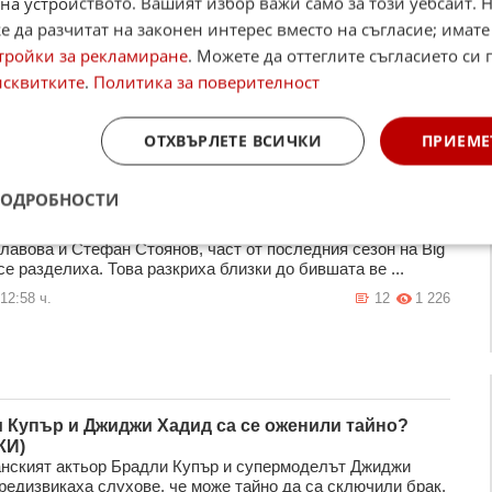
на устройството. Вашият избор важи само за този уебсайт. 
 да разчитат на законен интерес вместо на съгласие; имате
тройки за рекламиране
. Можете да оттеглите съгласието си 
исквитките
.
Политика за поверителност
ОТХВЪРЛЕТЕ ВСИЧКИ
ПРИЕМЕ
ПОДРОБНОСТИ
и Стоянов от Big Brother се разделиха
лавова и Стефан Стоянов, част от последния сезон на Big
 се разделиха. Това разкриха близки до бившата ве ...
12:58 ч.
12
1 226
 Купър и Джиджи Хадид са се оженили тайно?
КИ)
нският актьор Брадли Купър и супермоделът Джиджи
редизвикаха слухове, че може тайно да са сключили брак,