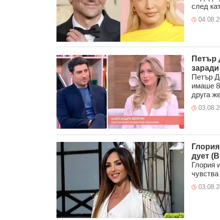
след кат
04.08.
Петър 
заради
Петър Д
имаше 8
друга жен
03.08.
Глория
дует (
Глория 
чувства 
03.08.