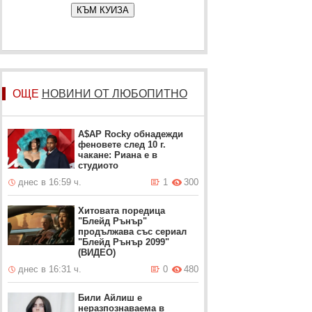
КЪМ КУИЗА
ОЩЕ
НОВИНИ ОТ ЛЮБОПИТНО
A$AP Rocky обнадежди
феновете след 10 г.
чакане: Риана е в
студиото
днес в 16:59 ч.
1
300
Хитовата поредица
"Блейд Рънър"
продължава със сериал
"Блейд Рънър 2099"
(ВИДЕО)
днес в 16:31 ч.
0
480
Били Айлиш е
неразпознаваема в