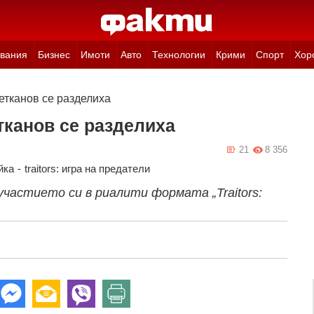
вания
Бизнес
Имоти
Авто
Технологии
Крими
Спорт
Хор
етканов се разделиха
тканов се разделиха
21
8 356
йка
-
traitors: игра на предатели
участието си в риалити формата „Traitors: