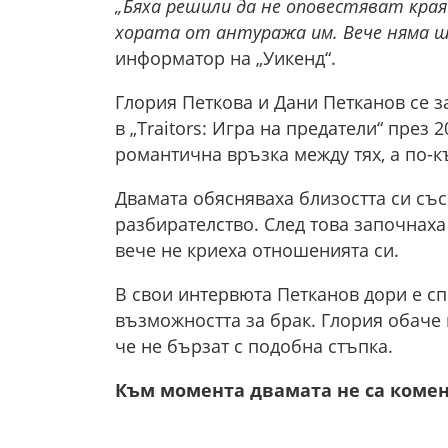
„Бяха решили да не оповестяват кра
хората от антуража им. Вече няма ш
информатор на „Уикенд“.
Глория Петкова и Дани Петканов се з
в „Traitors: Игра на предатели“ през 
романтична връзка между тях, а по-к
Двамата обясняваха близостта си съ
разбирателство. След това започнаха
вече не криеха отношенията си.
В свои интервюта Петканов дори е сп
възможността за брак. Глория обаче
че не бързат с подобна стъпка.
Към момента двамата не са комен