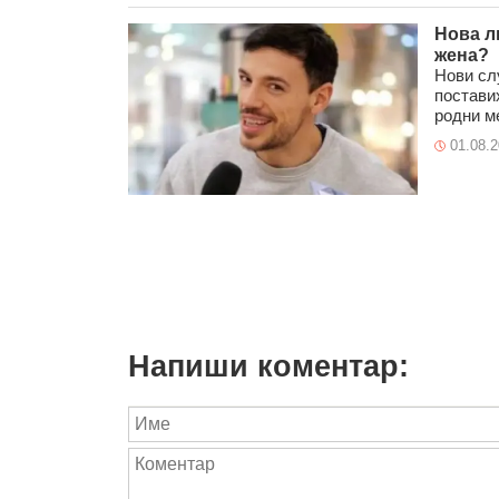
Нова л
жена?
Нови сл
постави
родни ме
01.08.
Напиши коментар: