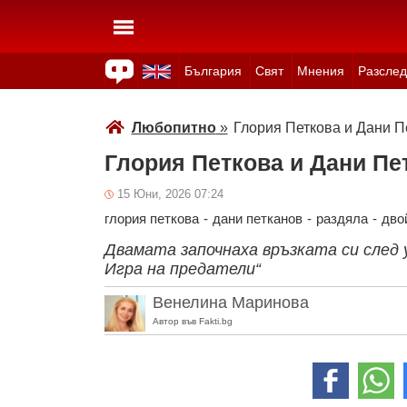
България
Свят
Мнения
Разслед
Здраве
Времето
Анкети
Вицове
Куизове
Любопитно
»
Глория Петкова и Дани П
Глория Петкова и Дани Пе
15 Юни, 2026 07:24
глория петкова
-
дани петканов
-
раздяла
-
дво
Двамата започнаха връзката си след 
Игра на предатели“
Венелина Маринова
Автор във Fakti.bg