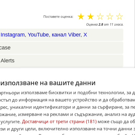
☆
☆
☆
☆
☆
Поставете оценка:
Оценка
2.8
от
11
гласа.
,
Instagram
,
YouTube
,
канал Viber
,
X
case
Alerts
итан източник в Google
 използване на вашите данни
артньори използваме бисквитки и подобни технологии, за 
остъп до информация на вашето устройство и да обработва
адрес, уникални идентификатори и данни за сърфиране, за 
ржание, измерване на реклами и съдържание, анализ на ау
 услугите.
Доставчици от трети страни (181)
може също да об
ези и други цели, включително използване на точни данни 