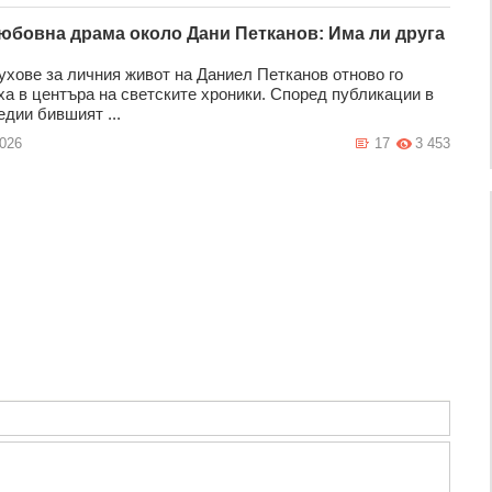
юбовна драма около Дани Петканов: Има ли друга
ухове за личния живот на Даниел Петканов отново го
ха в центъра на светските хроники. Според публикации в
дии бившият ...
2026
17
3 453