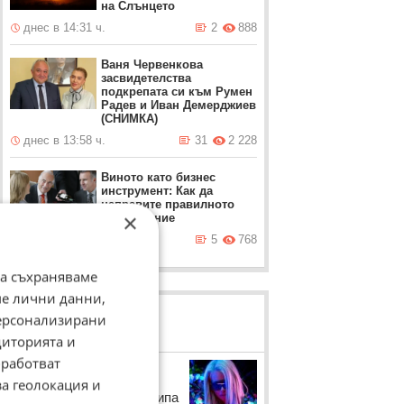
на Слънцето
днес в 14:31 ч.
2
888
Ваня Червенкова
засвидетелства
подкрепата си към Румен
Радев и Иван Демерджиев
(СНИМКА)
днес в 13:58 ч.
31
2 228
Виното като бизнес
инструмент: Как да
направите правилното
×
впечатление
днес в 13:43 ч.
5
768
да съхраняваме
ме лични данни,
персонализирани
ЛОВЦИ НА БИСЕРИ
диторията и
работват
Гери - Никол
за геолокация и
Певицата коментира клипа