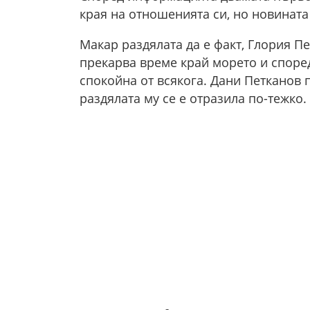
края на отношенията си, но новината
Макар раздялата да е факт, Глория П
прекарва време край морето и според
спокойна от всякога. Дани Петканов 
раздялата му се е отразила по-тежко.