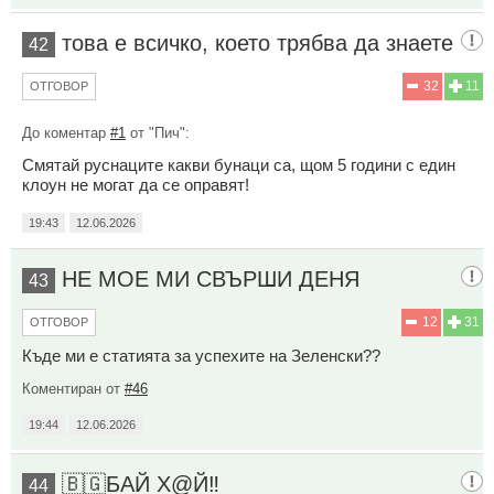
това е всичко, което трябва да знаете
42
32
11
ОТГОВОР
До коментар
#1
от "Пич":
Смятай руснаците какви бунаци са, щом 5 години с един
клоун не могат да се оправят!
19:43
12.06.2026
НЕ МОЕ МИ СВЪРШИ ДЕНЯ
43
12
31
ОТГОВОР
Къде ми е статията за успехите на Зеленски??
Коментиран от
#46
19:44
12.06.2026
🇧🇬БАЙ Х@Й‼️
44