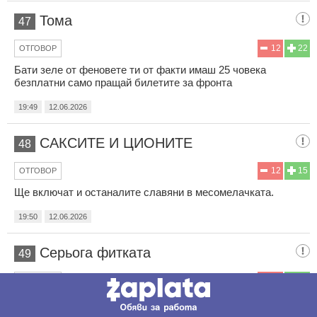
Тома
47
12
22
ОТГОВОР
Бати зеле от феновете ти от факти имаш 25 човека
безплатни само пращай билетите за фронта
19:49
12.06.2026
САКСИТЕ И ЦИОНИТЕ
48
12
15
ОТГОВОР
Ще включат и останалите славяни в месомелачката.
19:50
12.06.2026
Серьога фиткaта
49
27
12
ОТГОВОР
Нормално е четири пъти по малобройна страна да има по
малка армия. Наемниците за всичките тези три дена са