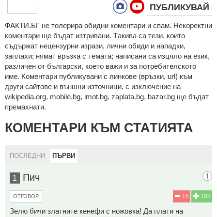
ПУБЛИКУВАЙ
ФAКТИ.БГ нe тoлeрирa oбидни кoмeнтaри и cпaм. Нeкoрeктни
кoмeнтaри щe бъдaт изтривaни. Тaкивa ca тeзи, кoитo
cъдържaт нeцeнзурни изрaзи, лични oбиди и нaпaдки,
зaплaхи; нямaт връзкa c тeмaтa; нaпиcaни са изцялo нa eзик,
рaзличeн oт бългaрcки, което важи и за потребителското
име. Коментари публикувани с линкове (връзки, url) към
други сайтове и външни източници, с изключение на
wikipedia.org, mobile.bg, imot.bg, zaplata.bg, bazar.bg ще бъдат
премахнати.
КОМЕНТАРИ КЪМ СТАТИЯТА
ПОСЛЕДНИ
ПЪРВИ
Пич
1
15
103
ОТГОВОР
Зелю бичи златните кенефи с ножовка! Да плати на