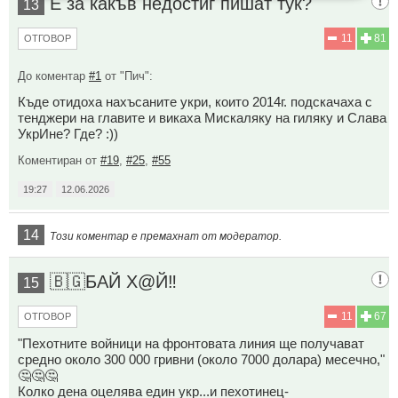
Е за какъв недостиг пишат тук?
13
11
81
ОТГОВОР
До коментар
#1
от "Пич":
Къде отидоха нахъсаните укри, които 2014г. подскачаха с
тенджери на главите и викаха Мискаляку на гиляку и Слава
УкрИне? Где? :))
Коментиран от
#19
,
#25
,
#55
19:27
12.06.2026
14
Този коментар е премахнат от модератор.
🇧🇬БАЙ Х@Й‼️
15
11
67
ОТГОВОР
"Пехотните войници на фронтовата линия ще получават
средно около 300 000 гривни (около 7000 долара) месечно,"
🤔🤔🤔
Колко дена оцелява един укр...и пехотинец-