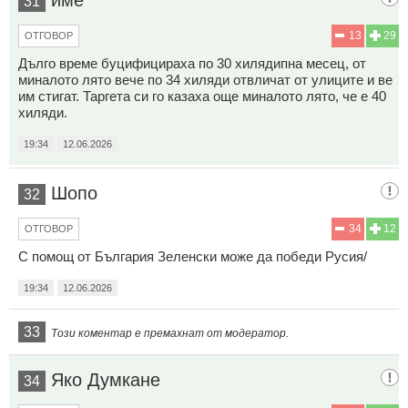
31
13
29
ОТГОВОР
Дълго време буцифицираха по 30 хилядипна месец, от
миналото лято вече по 34 хиляди отвличат от улиците и ве
им стигат. Таргета си го казаха още миналото лято, че е 40
хиляди.
19:34
12.06.2026
Шопо
32
34
12
ОТГОВОР
С помощ от България Зеленски може да победи Русия/
19:34
12.06.2026
33
Този коментар е премахнат от модератор.
Яко Думкане
34