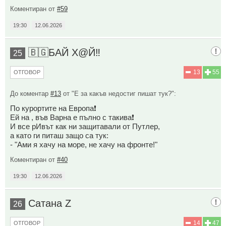
Коментиран от
#59
19:30
12.06.2026
🇧🇬БАЙ Х@Й‼️
25
13
55
ОТГОВОР
До коментар
#13
от "Е за какъв недостиг пишат тук?":
По курортите на Европа❗
Ей на , във Варна е пълно с такива❗
И все рИвът как ни защитавали от Путлер,
а като ги питаш защо са тук:
- "Ами я хачу на море, не хачу на фронте!"
Коментиран от
#40
19:30
12.06.2026
Сатана Z
26
14
47
ОТГОВОР