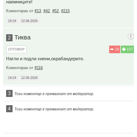
наемниците!
Коментиран от
#13
,
#42
,
#52
,
#215
19:24
12.06.2026
Тиква
2
16
107
ОТГОВОР
Нагли и подли хиени,окрабандерите.
Коментиран от
#116
19:24
12.06.2026
3
Този коментар е премахнат от модератор.
4
Този коментар е премахнат от модератор.