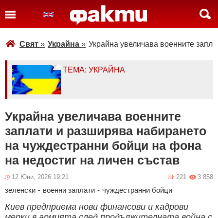
Свят
»
Украйна
»
Украйна увеличава военните запла
ТЕМА: УКРАЙНА
Украйна увеличава военните
заплати и разширява набирането
на чуждестранни бойци на фона
на недостиг на личен състав
12 Юни, 2026 19:21
221
3 858
зеленски
-
военни заплати
-
чуждестранни бойци
Киев предприема нови финансови и кадрови
мерки в армията след продължителната война с