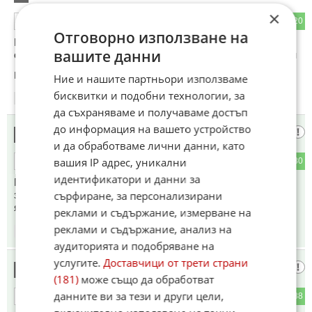
×
95
20
ОТГОВОР
Отговорно използване на
Путлер от световен лидер стана издирвана от съда в 138
вашите данни
страни мижитурка криеща се в дупки и пращаща двойници
Коментиран от
#14
Ние и нашите партньори използваме
бисквитки и подобни технологии, за
19:26
12.06.2026
да съхраняваме и получаваме достъп
до информация на вашето устройство
ЕВродалавера
9
и да обработваме лични данни, като
вашия IP адрес, уникални
15
80
ОТГОВОР
идентификатори и данни за
Пари бол, едни балъци плащат, други ще умират, а
зеленото ще обикаля по света, за да си харесва имоти и
сърфиране, за персонализирани
яхти.
реклами и съдържание, измерване на
реклами и съдържание, анализ на
19:26
12.06.2026
аудиторията и подобряване на
услугите.
Доставчици от трети страни
Атина Палада
10
(181)
може също да обработват
данните ви за тези и други цели,
14
88
ОТГОВОР