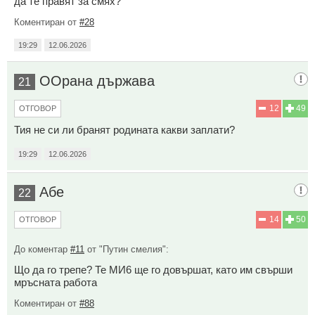
да те правят за смях?
Коментиран от
#28
19:29
12.06.2026
ООрана държава
21
12
49
ОТГОВОР
Тия не си ли бранят родината какви заплати?
19:29
12.06.2026
Абе
22
14
50
ОТГОВОР
До коментар
#11
от "Путин смелия":
Що да го трепе? Те МИ6 ще го довършат, като им свърши
мръсната работа
Коментиран от
#88