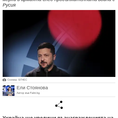
Русия
Снимка: БГНЕС
Ели Стоянова
Автор във Fakti.bg
Украйна ще увеличи възнагражденията на