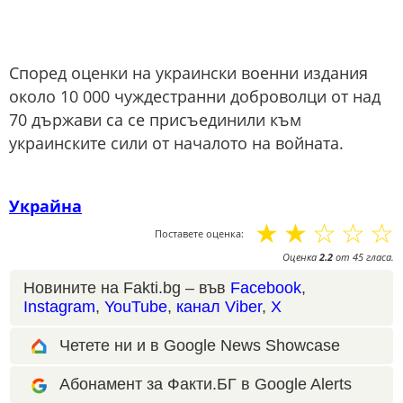
Според оценки на украински военни издания
около 10 000 чуждестранни доброволци от над
70 държави са се присъединили към
украинските сили от началото на войната.
Украйна
☆
☆
☆
☆
☆
Поставете оценка:
Оценка
2.2
от
45
гласа.
Новините на Fakti.bg – във
Facebook
,
Instagram
,
YouTube
,
канал Viber
,
X
Четете ни и в Google News Showcase
Абонамент за Факти.БГ в Google Alerts