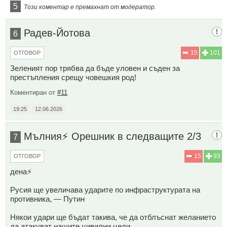
5
Този коментар е премахнат от модератор.
Радев-Йотова
6
15
101
ОТГОВОР
Зеленият пор трябва да бъде уловен и съден за
престъпления срещу човешкия род!
Коментиран от
#11
19:25
12.06.2026
Мълния⚡️ Орешник в следващите 2/3
7
15
93
ОТГОВОР
дена⚡️
Русия ще увеличава ударите по инфраструктурата на
противника, — Путин
Някои удари ще бъдат такива, че да отблъснат желанието
да атакуват нашите цивилни цели.