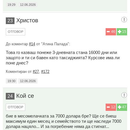
19:29
12.06.2026
Христов
23
46
15
ОТГОВОР
До коментар
#14
от "Атина Палада":
Това го казваш понеже 3-дневната стана 16000 дни или
защото и ти си бавен като таксиджията? Курсове има ли
поне днес?
Коментиран от
#27
,
#172
19:30
12.06.2026
Кой се
24
12
47
ОТГОВОР
бие в месомелачката за 7000 долара бре? Ще се биеш
максимум един месец и семейството ти ще наследи 7000
долара нацяло... И за погребение няма да стигнат...