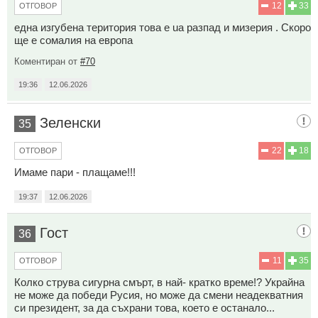
12
33
ОТГОВОР
една изгубена територия това е ua разпад и мизерия . Скоро
ще е сомалия на европа
Коментиран от
#70
19:36
12.06.2026
Зеленски
35
22
18
ОТГОВОР
Имаме пари - плащаме!!!
19:37
12.06.2026
Гост
36
11
35
ОТГОВОР
Колко струва сигурна смърт, в най- кратко време!? Украйна
не може да победи Русия, но може да смени неадекватния
си президент, за да съхрани това, което е останало...