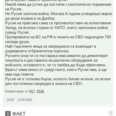
Никой няма да успее да постигне стратегическо поражение
на Русия.
Не Русия започна война, Москва 8 години уговаряше мирно
да реши въпроса за Донбас.
Русия на практика сама се противопоставя на колективния
Запад, на всички страни от НАТО, които започнаха война
срещу Русия.
Групировката на ВС на РФ в зоната на СВО надхвърля 700
хиляди души.
Най-търсените неща за напреднали се въвеждат в
държавната отбранителна поръчка.
Руските власти се постараха максимално да демонтират
покупката и доставката на различно оборудване за
войските, основното е, че то трябва да бъде ефективно.
Врагът няма много от средствата, които Русия има, и ще
има още повече.
Русия не е толкова бърза, колкото бихме искали, но всеки
ден постепенно напредва в зоната на СВО.
Коментиран от
#17
,
#166
19:26
12.06.2026
ФАКТ
8