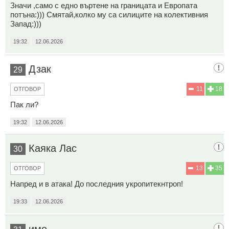
Значи ,само с едно въртене на границата и Европата
потъна:))) Смятай,колко му са силиците на колективния
Запад:)))
19:32
12.06.2026
Дзак
29
11
18
ОТГОВОР
Пак ли?
19:32
12.06.2026
Каяка Лас
30
13
35
ОТГОВОР
Напред и в атака! До последния укpопитeкнтpоп!
19:33
12.06.2026
име