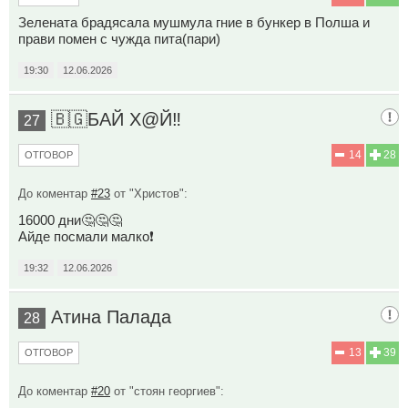
Зелената брадясала мушмула гние в бункер в Полша и
прави помен с чужда пита(пари)
19:30
12.06.2026
🇧🇬БАЙ Х@Й‼️
27
14
28
ОТГОВОР
До коментар
#23
от "Христов":
16000 дни🤔🤔🤔
Айде посмали малко❗
19:32
12.06.2026
Атина Палада
28
13
39
ОТГОВОР
До коментар
#20
от "стоян георгиев":