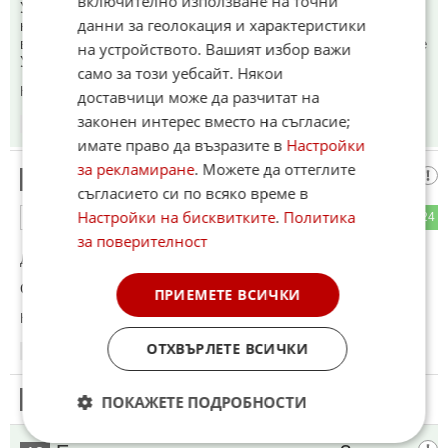
включително използване на точни
Украинците дезертират...На фронта само чужденци ,а
данни за геолокация и характеристики
началството им само натЮвски инструктори и висши
военни .Т.н.ВСУ е на пряко подчинение на НАТО! Та,къде е
на устройството. Вашият избор важи
Украйна в целият този конфликт? Освен територията й!
само за този уебсайт. Някои
Коментиран от
#20
,
#178
доставчици може да разчитат на
законен интерес вместо на съгласие;
19:26
12.06.2026
имате право да възразите в
Настройки
за рекламиране
. Можете да оттеглите
Путин смелия
11
съгласието си по всяко време в
Настройки на бисквитките
.
Политика
35
24
ОТГОВОР
за поверителност
До коментар
#6
от "Радев-Йотова":
Обещах на НАТО и Израел да не го убивам
ПРИЕМЕТЕ ВСИЧКИ
Коментиран от
#22
ОТХВЪРЛЕТЕ ВСИЧКИ
19:26
12.06.2026
12
ПОКАЖЕТЕ ПОДРОБНОСТИ
Този коментар е премахнат от модератор.