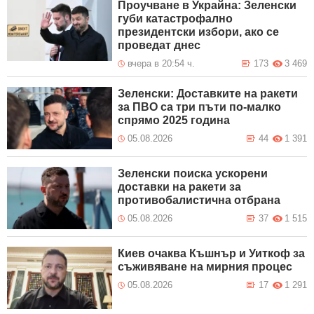
Проучване в Украйна: Зеленски
губи катастрофално
президентски избори, ако се
проведат днес
вчера в 20:54 ч.
173
3 469
Зеленски: Доставките на ракети
за ПВО са три пъти по-малко
спрямо 2025 година
05.08.2026
44
1 391
Зеленски поиска ускорени
доставки на ракети за
противобалистична отбрана
05.08.2026
37
1 515
Киев очаква Къшнър и Уиткоф за
съживяване на мирния процес
05.08.2026
17
1 291