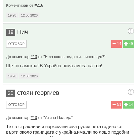
Коментиран от
#216
19:28
12.06.2026
Пич
19
14
49
ОТГОВОР
До коментар
#13
от "Е за какъв недостиг пишат тук?":
Ще ти намекна! В Украйна няма липса на тор!
19:28
12.06.2026
стоян георгиев
20
51
14
ОТГОВОР
До коментар
#10
от "Атина Палада":
Те са страхливи и наркомани ама русия пета година се
върти около границата с украйна.има.ли по лошо подобни