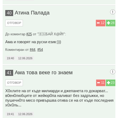
Атина Палада
40
12
28
ОТГОВОР
До коментар
#25
от "🇧🇬БАЙ Х@Й‼️":
Ама и говорят на руски език:)))
Коментиран от
#44
,
#54
19:40
12.06.2026
Ама това веке го знаем
41
11
23
ОТГОВОР
X0xлите на от къде милиарди и джeпaнета го докарват...
в0ен0любците от жeйюp0па наливат без задръжки, но
пyшечн0то месо привършва отива се на от къде последния
x0x0ль...
19:41
12.06.2026