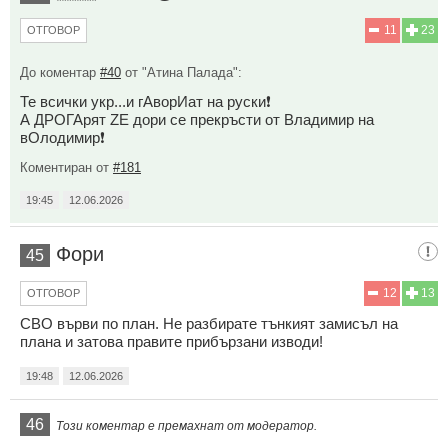
11
23
ОТГОВОР
До коментар
#40
от "Атина Палада":
Те всички укр...и гАворИат на руски❗
А ДРОГАрят ZE дори се прекръсти от Владимир на
вОлодимир❗
Коментиран от
#181
19:45
12.06.2026
Фори
45
12
13
ОТГОВОР
СВО върви по план. Не разбирате тънкият замисъл на
плана и затова правите прибързани изводи!
19:48
12.06.2026
46
Този коментар е премахнат от модератор.