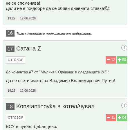
не се споменава❗
Дали не е по-добре да се обяви дневната ставка🤔❗
19:27
12.06.2026
16
Този коментар е премахнат от модератор.
Сатана Z
17
12
55
ОТГОВОР
До коментар
#7
от "Мълния⚡️ Орешник в следващите 2/3":
Да се свети името на Владимир Владимирович Путин!
19:28
12.06.2026
Konstantinovka в котел/чувал
18
11
64
ОТГОВОР
ВСУ в чувал, Дебалцево.