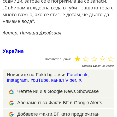
седмици, затова се е погрижила да се запаси.
„Събирам дъждовна вода в туби - защото това е
много важно, ако се стигне дотам, че дълго да
нямаме вода".
Автор: Нимиша Джайсвал
Украйна
☆
☆
☆
☆
☆
Поставете оценка:
Оценка
1.8
от
86
гласа.
Новините на Fakti.bg – във
Facebook
,
Instagram
,
YouTube
,
канал Viber
,
X
Четете ни и в Google News Showcase
Абонамент за Факти.БГ в Google Alerts
Добавете Факти.БГ като предпочитан