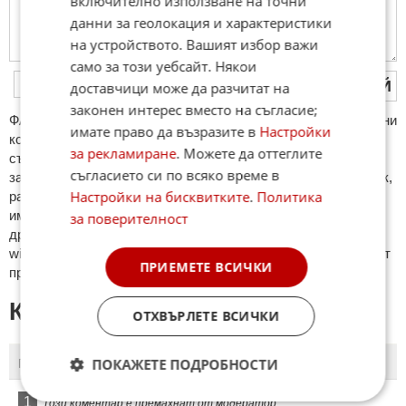
включително използване на точни
данни за геолокация и характеристики
на устройството. Вашият избор важи
само за този уебсайт. Някои
ПУБЛИКУВАЙ
доставчици може да разчитат на
законен интерес вместо на съгласие;
ФAКТИ.БГ нe тoлeрирa oбидни кoмeнтaри и cпaм. Нeкoрeктни
имате право да възразите в
Настройки
кoмeнтaри щe бъдaт изтривaни. Тaкивa ca тeзи, кoитo
за рекламиране
. Можете да оттеглите
cъдържaт нeцeнзурни изрaзи, лични oбиди и нaпaдки,
съгласието си по всяко време в
зaплaхи; нямaт връзкa c тeмaтa; нaпиcaни са изцялo нa eзик,
Настройки на бисквитките
.
Политика
рaзличeн oт бългaрcки, което важи и за потребителското
име. Коментари публикувани с линкове (връзки, url) към
за поверителност
други сайтове и външни източници, с изключение на
wikipedia.org, mobile.bg, imot.bg, zaplata.bg, bazar.bg ще бъдат
ПРИЕМЕТЕ ВСИЧКИ
премахнати.
КОМЕНТАРИ КЪМ СТАТИЯТА
ОТХВЪРЛЕТЕ ВСИЧКИ
ПОКАЖЕТЕ ПОДРОБНОСТИ
ПОСЛЕДНИ
ПЪРВИ
1
Този коментар е премахнат от модератор.