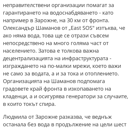
неправителствени организации помагат за
гарантирането на водоснабдяването - като
например в Зарожне, на 30 км от фронта.
Олександър Шаманов от „East SOS" изтъква, че
ако няма вода, това ще се отрази съвсем
непосредствено на много голяма част от
населението. Затова е толкова важна
децентрализацията на инфраструктурата -
изграждането на по-малки мрежи, което важи
не само за водата, а и за тока и отоплението.
Организацията на Шаманов подпомага
градовете край фронта в изкопаването на
кладенци, а и осигурява генератори за случаите,
в които токът спира.
Людмила от Зарожне разказва, че веднъж
останала без вода в продължение на цели шест