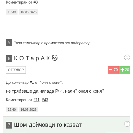
Коментиран от
#8
12:39
16.06.2026
5
Този коментар е премахнат от модератор.
К.О.Т.а.р.А.К 🐱
6
70
20
ОТГОВОР
До коментар
#1
от "оня с коня":
не трябваше да напада РФ , нали? оная с коня?
Коментиран от
#11
,
#43
12:40
16.06.2026
Щом дойчовци го казват
7