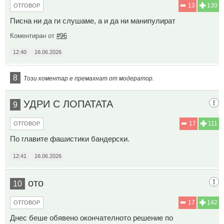
13
130
ОТГОВОР
Писна ни да ги слушаме, а и да ни манипулират
Коментиран от
#96
12:40
16.06.2026
8
Този коментар е премахнат от модератор.
УДРИ С ЛОПАТАТА
9
17
111
ОТГОВОР
По главите фашистики бандерски.
12:41
16.06.2026
ото
10
17
142
ОТГОВОР
Днес беше обявено окончателното решение по