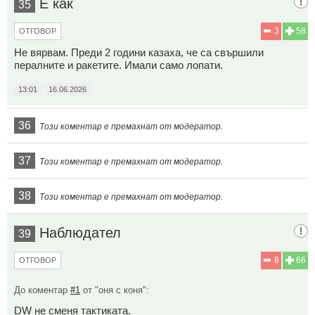
Е как
35
3
58
ОТГОВОР
Не вярвам. Преди 2 години казаха, че са свършили
пералните и ракетите. Имали само лопати.
13:01
16.06.2026
36
Този коментар е премахнат от модератор.
37
Този коментар е премахнат от модератор.
38
Този коментар е премахнат от модератор.
Наблюдател
39
8
66
ОТГОВОР
До коментар
#1
от "оня с коня":
DW не сменя тактиката.