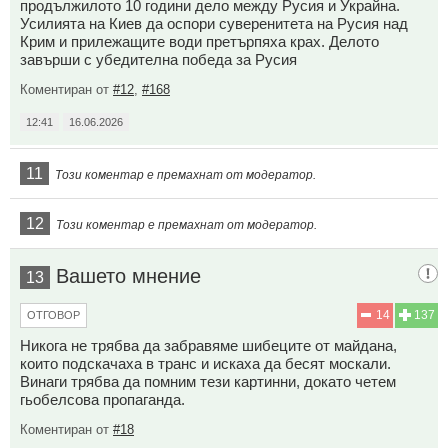
продължилото 10 години дело между Русия и Украйна.
Усилията на Киев да оспори суверенитета на Русия над
Крим и прилежащите води претърпяха крах. Делото
завърши с убедителна победа за Русия
Коментиран от
#12
,
#168
12:41
16.06.2026
11
Този коментар е премахнат от модератор.
12
Този коментар е премахнат от модератор.
Вашето мнение
13
14
137
ОТГОВОР
Никога не трябва да забравяме шибеците от майдана,
които подскачаха в транс и искаха да бесят москали.
Винаги трябва да помним тези картинни, докато четем
гьобелсова пропаганда.
Коментиран от
#18