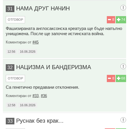
НАМА ДРУГ НАЧИН
31
8
74
ОТГОВОР
Фашизираната англосаксонска креатура ще бъде напълно
унищожена. После ще започне истинската война.
Коментиран от
#45
12:56
16.06.2026
НАЦИЗМА И БАНДЕРИЗМА
32
8
68
ОТГОВОР
Са генетично предавани отклонения.
Коментиран от
#33
,
#36
12:58
16.06.2026
Руснак без крак...
33