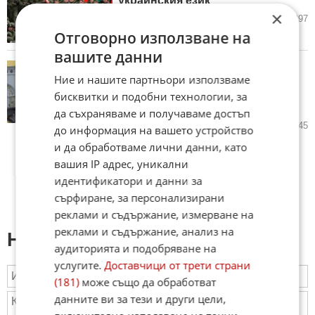
украинския език
×
15.06.2026
155
3 297
Отговорно използване на
вашите данни
Киевско-Печорската лавра бе
Ние и нашите партньори използваме
ударена. Украинският външен
министър: За руската измет
бисквитки и подобни технологии, за
няма нищо свещено
да съхраняваме и получаваме достъп
15.06.2026
257
6 145
до информация на вашето устройство
и да обработваме лични данни, като
вашия IP адрес, уникални
идентификатори и данни за
сърфиране, за персонализирани
реклами и съдържание, измерване на
реклами и съдържание, анализ на
Напиши коментар:
аудиторията и подобряване на
услугите.
Доставчици от трети страни
(181)
може също да обработват
данните ви за тези и други цели,