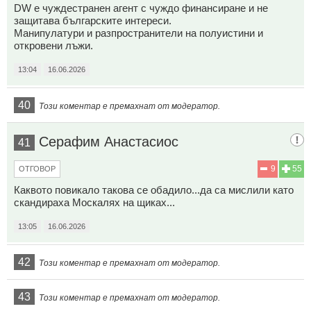
DW е чуждестранен агент с чуждо финансиране и не
защитава българските интереси.
Манипулатури и разпространители на полуистини и
откровени лъжи.
13:04
16.06.2026
40
Този коментар е премахнат от модератор.
Серафим Анастасиос
41
9
55
ОТГОВОР
Каквото повикало такова се обадило...да са мислили като
скандираха Москалях на щиках...
13:05
16.06.2026
42
Този коментар е премахнат от модератор.
43
Този коментар е премахнат от модератор.