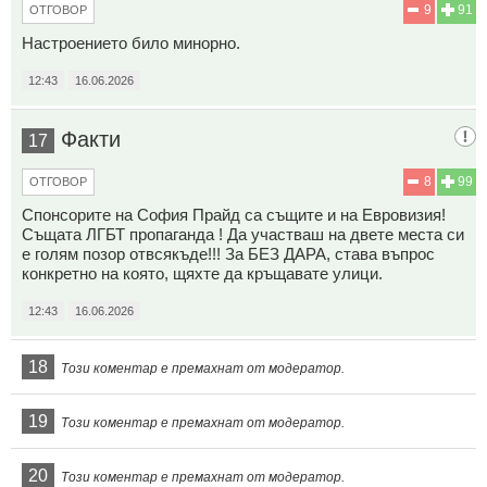
9
91
ОТГОВОР
Настроението било минорно.
12:43
16.06.2026
Факти
17
8
99
ОТГОВОР
Спонсорите на София Прайд са същите и на Евровизия!
Същата ЛГБТ пропаганда ! Да участваш на двете места си
е голям позор отвсякъде!!! За БЕЗ ДАРА, става въпрос
конкретно на която, щяхте да кръщавате улици.
12:43
16.06.2026
18
Този коментар е премахнат от модератор.
19
Този коментар е премахнат от модератор.
20
Този коментар е премахнат от модератор.