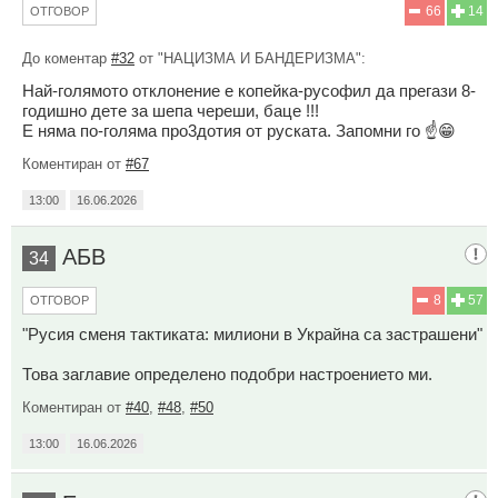
66
14
ОТГОВОР
До коментар
#32
от "НАЦИЗМА И БАНДЕРИЗМА":
Най-голямото отклонение е копейка-русофил да прегази 8-
годишно дете за шепа череши, баце !!!
Е няма по-голяма про3дотия от руската. Запомни го ☝️😁
Коментиран от
#67
13:00
16.06.2026
АБВ
34
8
57
ОТГОВОР
"Русия сменя тактиката: милиони в Украйна са застрашени"
Това заглавие определено подобри настроението ми.
Коментиран от
#40
,
#48
,
#50
13:00
16.06.2026