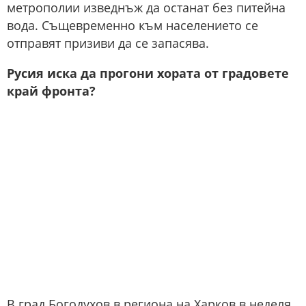
метрополии изведнъж да останат без питейна
вода. Същевременно към населението се
отправят призиви да се запасява.
Русия иска да прогони хората от градовете
край фронта?
В град Богодухов в региона на Харков в неделя