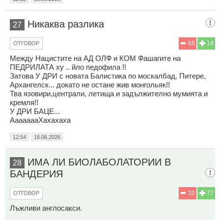
Никаква разлика
27
68
14
ОТГОВОР
Между Нацистите на АД ОЛФ и КОМ Фашагите на
ПЕДРИЛАТА ху .. йло педофила !!
Затова У ДРИ с новата Балистика по москалбад, Питере,
Архангелск... докато не остане жив монгольяк!!
Тва язовири,централи, летища и задължително мумията и
кремля!!
У ДРИ БАЦЕ...
АааааааХахахаха
12:54
16.06.2026
ИМА ЛИ БИОЛАБОЛАТОРИИ В
28
БАНДЕРИЯ
10
77
ОТГОВОР
Лъжливи англосакси.