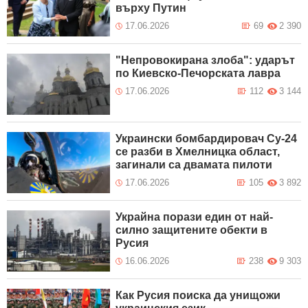
върху Путин
17.06.2026
69
2 390
"Непровокирана злоба": ударът
по Киевско-Печорската лавра
17.06.2026
112
3 144
Украински бомбардировач Су-24
се разби в Хмелницка област,
загинали са двамата пилоти
17.06.2026
105
3 892
Украйна порази един от най-
силно защитените обекти в
Русия
16.06.2026
238
9 303
Как Русия поиска да унищожи