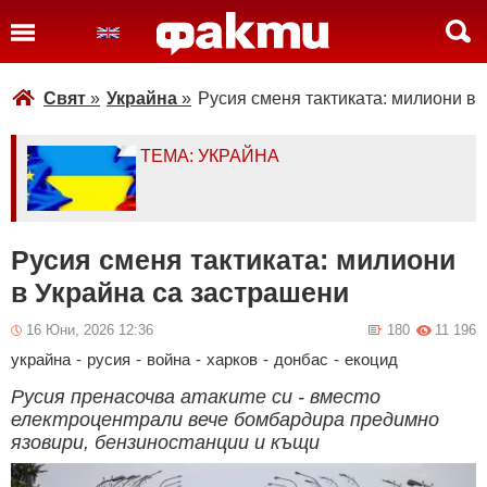
Свят
»
Украйна
»
Русия сменя тактиката: милиони в 
ТЕМА: УКРАЙНА
Русия сменя тактиката: милиони
в Украйна са застрашени
16 Юни, 2026 12:36
180
11 196
украйна
-
русия
-
война
-
харков
-
донбас
-
екоцид
Русия пренасочва атаките си - вместо
електроцентрали вече бомбардира предимно
язовири, бензиностанции и къщи