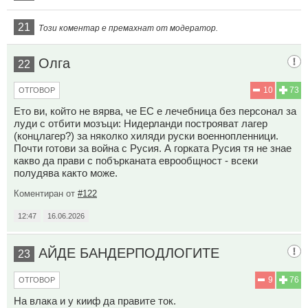
21
Този коментар е премахнат от модератор.
Олга
22
10
73
ОТГОВОР
Ето ви, който не вярва, че ЕС е лечебница без персонал за
луди с отбити мозъци: Нидерланди построяват лагер
(концлагер?) за няколко хиляди руски военнопленници.
Почти готови за война с Русия. А горката Русия тя не знае
какво да прави с побърканата еврообщност - всеки
полудява както може.
Коментиран от
#122
12:47
16.06.2026
АЙДЕ БАНДЕРПОДЛОГИТЕ
23
9
76
ОТГОВОР
На влака и у кииф да правите ток.