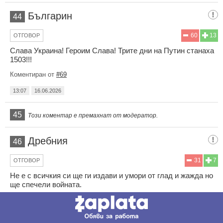
Българин
44
60
13
ОТГОВОР
Слава Украина! Героим Слава! Трите дни на Путин станаха
1503!!!
Коментиран от
#69
13:07
16.06.2026
45
Този коментар е премахнат от модератор.
Дребния
46
31
7
ОТГОВОР
Не е с всичкия си ще ги издави и умори от глад и жажда но
ще спечели войната.
13:08
16.06.2026