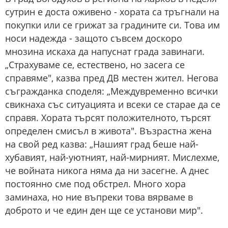
сутрин е доста оживено - хората са тръгнали на
покупки или се грижат за градините си. Това им
носи надежда - защото съвсем доскоро
мнозина искаха да напуснат града завинаги.
„Страхуваме се, естествено, но засега се
справяме", казва пред ДВ местен жител. Негова
съгражданка споделя: „Междувременно всички
свикнаха със ситуацията и всеки се старае да се
справя. Хората търсят положителното, търсят
определен смисъл в живота". Възрастна жена
на свой ред казва: „Нашият град беше най-
хубавият, най-уютният, най-мирният. Мислехме,
че войната никога няма да ни засегне. А днес
постоянно сме под обстрел. Много хора
заминаха, но ние въпреки това вярваме в
доброто и че един ден ще се установи мир".