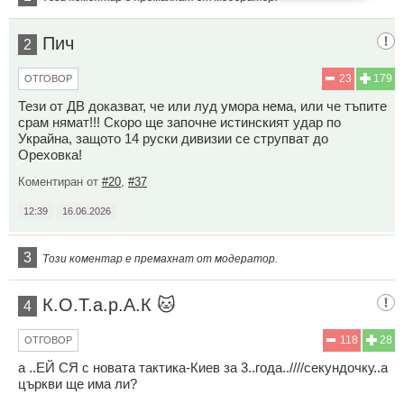
Пич
2
23
179
ОТГОВОР
Тези от ДВ доказват, че или луд умора нема, или че тъпите
срам нямат!!! Скоро ще започне истинският удар по
Украйна, защото 14 руски дивизии се струпват до
Ореховка!
Коментиран от
#20
,
#37
12:39
16.06.2026
3
Този коментар е премахнат от модератор.
К.О.Т.а.р.А.К 🐱
4
118
28
ОТГОВОР
а ..ЕЙ СЯ с новата тактика-Киев за 3..года..////секундочку..а
църкви ще има ли?