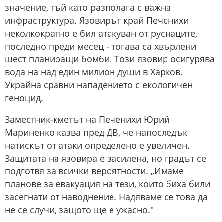
значение, тъй като разполага с важна
инфраструктура. Язовирът край Печенихи
неколкократно е бил атакуван от руснаците,
последно преди месец - тогава са хвърлени
шест планиращи бомби. Този язовир осигурява
вода на над един милион души в Харков.
Украйна сравни нападението с екологичен
геноцид.
Заместник-кметът на Печенихи Юрий
Мариненко казва пред ДВ, че напоследък
натискът от атаки определено е увеличен.
Защитата на язовира е засилена, но градът се
подготвя за всички вероятности. „Имаме
планове за евакуация на тези, които биха били
засегнати от наводнение. Надяваме се това да
не се случи, защото ще е ужасно."