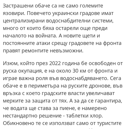
Застрашени обаче са не само големите
язовири. Повечето украински градове имат
централизирани водоснабдителни системи,
много от които бяха остарели още преди
началото на войната. А новите щети и
постоянните атаки срещу градовете на фронта
правят ремонтите невъзможни.
Изюм, който през 2022 година бе освободен от
руска окупация, е на около 30 км от фронта и
играе важна роля във водоснабдяването. Сега
обаче е в периметъра на руските дронове, във
връзка с което градските власти увеличават
мерките за защита от тях. А за да се гарантира,
че водата ще става за пиене, е намерено
нестандартно решение - таблетки хлор.
Обикновено те се използват само от туристите