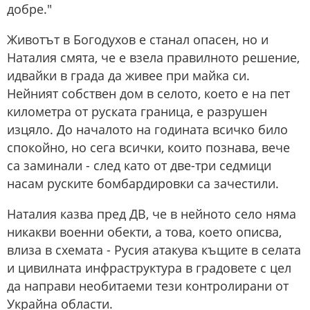
добре."
Животът в Богодухов е станал опасен, но и
Наталия смята, че е взела правилното решение,
идвайки в града да живее при майка си.
Нейният собствен дом в селото, което е на пет
километра от руската граница, е разрушен
изцяло. До началото на годината всичко било
спокойно, но сега всички, които познава, вече
са заминали - след като от две-три седмици
насам руските бомбардировки са зачестили.
Наталия казва пред ДВ, че в нейното село няма
никакви военни обекти, а това, което описва,
влиза в схемата - Русия атакува къщите в селата
и цивилната инфраструктура в градовете с цел
да направи необитаеми тези контролирани от
Украйна области.