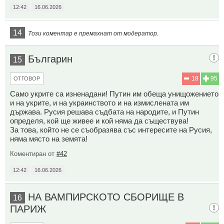
12:42
16.06.2026
14
Този коментар е премахнат от модератор.
Българин
15
18
95
ОТГОВОР
Само укрите са изненадани! Путин им обеща унищожението
и на укрите, и на украинството и на измислената им
държава. Русия решава съдбата на народите, и Путин
определя, кой ще живее и кой няма да съществува!
За това, който не се съобразява със интересите на Русия,
няма място на земята!
Коментиран от
#42
12:42
16.06.2026
НА ВАМПИРСКОТО СБОРИЩЕ В
16
ПАРИЖ