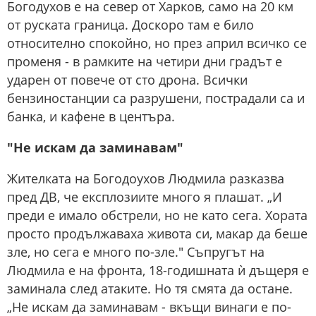
Богодухов е на север от Харков, само на 20 км
от руската граница. Доскоро там е било
относително спокойно, но през април всичко се
променя - в рамките на четири дни градът е
ударен от повече от сто дрона. Всички
бензиностанции са разрушени, пострадали са и
банка, и кафене в центъра.
"Не искам да заминавам"
Жителката на Богодоухов Людмила разказва
пред ДВ, че експлозиите много я плашат. „И
преди е имало обстрели, но не като сега. Хората
просто продължаваха живота си, макар да беше
зле, но сега е много по-зле." Съпругът на
Людмила е на фронта, 18-годишната ѝ дъщеря е
заминала след атаките. Но тя смята да остане.
„Не искам да заминавам - вкъщи винаги е по-