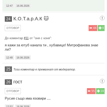
12:47
16.06.2026
К.О.Т.а.р.А.К 🐱
24
44
9
ОТГОВОР
До коментар
#11
от "оня с коня":
я кажи за ютуб канала ти , хубавице! Митрофанова знае
ли?
12:48
16.06.2026
25
Този коментар е премахнат от модератор.
гост
26
55
19
ОТГОВОР
Русия също има язовири ....
12:52
16.06.2026