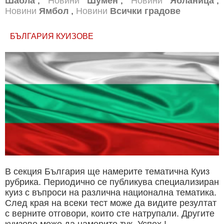
Шабла
,
Новини
Шумен
,
Новини
Ябланица
,
Новини
Ямбол
,
Новини
Всички градове
БЪЛГАРИЯ КУИЗОВЕ
В секция България ще намерите тематична Куиз
рубрика. Периодично се публикува специализиран
куиз с въпроси на различна национална тематика.
След края на всеки тест може да видите резултат
с верните отговори, които сте натрупали. Другите
куизове може да намерите тук. Успех !