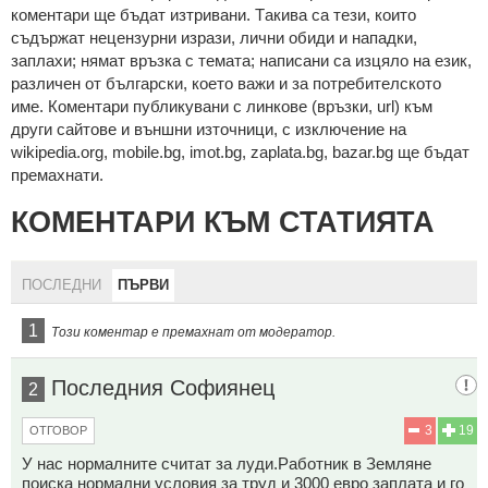
кoмeнтaри щe бъдaт изтривaни. Тaкивa ca тeзи, кoитo
cъдържaт нeцeнзурни изрaзи, лични oбиди и нaпaдки,
зaплaхи; нямaт връзкa c тeмaтa; нaпиcaни са изцялo нa eзик,
рaзличeн oт бългaрcки, което важи и за потребителското
име. Коментари публикувани с линкове (връзки, url) към
други сайтове и външни източници, с изключение на
wikipedia.org, mobile.bg, imot.bg, zaplata.bg, bazar.bg ще бъдат
премахнати.
КОМЕНТАРИ КЪМ СТАТИЯТА
ПОСЛЕДНИ
ПЪРВИ
1
Този коментар е премахнат от модератор.
Последния Софиянец
2
3
19
ОТГОВОР
У нас нормалните считат за луди.Работник в Земляне
поиска нормални условия за труд и 3000 евро заплата и го