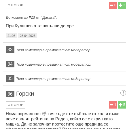
0
2
ОТГОВОР
До коментар
#20
от "Даката":
При Кулишев а те напълни догоре
21:08
28.04.2026
33
Този коментар е премахнат от модератор.
34
Този коментар е премахнат от модератор.
35
Този коментар е премахнат от модератор.
Горски
36
1
5
ОТГОВОР
Няма нормалност 🤣 тия къде сте събрале от кол и въже
вече свалят рейтинга на Радев, който се е скрил като
мишка. Да не започнат протестите още преди да се