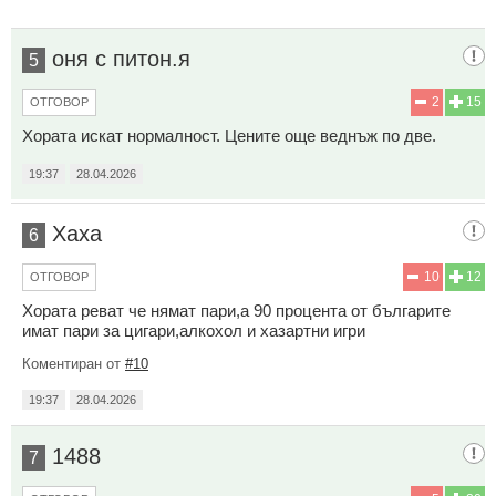
оня с питон.я
5
2
15
ОТГОВОР
Хората искат нормалност. Цените още веднъж по две.
19:37
28.04.2026
Хаха
6
10
12
ОТГОВОР
Хората реват че нямат пари,а 90 процента от българите
имат пари за цигари,алкохол и хазартни игри
Коментиран от
#10
19:37
28.04.2026
1488
7