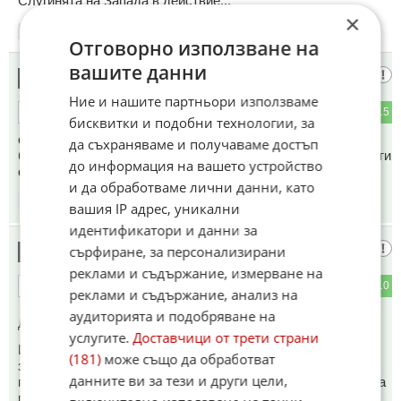
Слугинята на Запада в действие...
×
19:47
28.04.2026
Отговорно използване на
вашите данни
Какво
14
Ние и нашите партньори използваме
2
15
ОТГОВОР
бисквитки и подобни технологии, за
е нормалност , ма , другарка ? Да грабят България и
да съхраняваме и получаваме достъп
българския народ , да са стена между престъпни комунисти
до информация на вашето устройство
олигарси , от мошеник нагоре , и гражданите ?
и да обработваме лични данни, като
19:49
28.04.2026
вашия IP адрес, уникални
идентификатори и данни за
Мизерабъл
сърфиране, за персонализирани
15
реклами и съдържание, измерване на
3
10
ОТГОВОР
реклами и съдържание, анализ на
аудиторията и подобряване на
До коментар
#8
от "пожелание":
услугите.
Доставчици от трети страни
И боташ и гюровци също.Много милиарди,много пара
(181)
може също да обработват
заминаха за чужди народи.И това ако не е гнусно
данните ви за тези и други цели,
предателство,здраве му кажи.И който ги защитава,моля да
плаща от джоба си.Аз нямам пари за други.