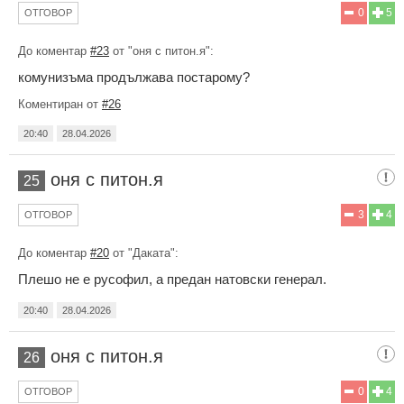
0
5
ОТГОВОР
До коментар
#23
от "оня с питон.я":
комунизъма продължава постарому?
Коментиран от
#26
20:40
28.04.2026
оня с питон.я
25
3
4
ОТГОВОР
До коментар
#20
от "Даката":
Плешо не е русофил, а предан натовски генерал.
20:40
28.04.2026
оня с питон.я
26
0
4
ОТГОВОР