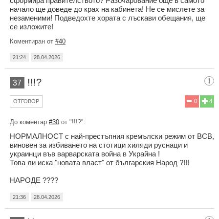
сформира правителството? Разочарование още в самото
начало ще доведе до крах на кабинета! Не се мислете за
незаменими! Подведохте хората с лъскави обещания, ще
се изложите!
Коментиран от
#40
21:24
28.04.2026
!!!?
37
0
4
ОТГОВОР
До коментар
#30
от "!!!?":
НОРМАЛНОСТ с най-престъпния кремълски режим от ВСВ,
виновен за избиването на стотици хиляди руснаци и
украинци във варварската война в Украйна !
Това ли иска "новата власт" от българския Народ ?!!!
НАРОДЕ ????
21:36
28.04.2026