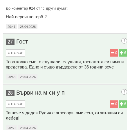
До коментар
#24
от "с други думи":
Най-вероятно герб 2.
20:41
28.04.2026
Гост
27
0
6
ОТГОВОР
Това колко сме го слушали, слушали, госпажата си няма и
представа. Едно и също дърдорене от 36 години вече
20:43
28.04.2026
Върви на м си у п
28
0
6
ОТГОВОР
Ти вече я даде» Русия е агресор», ами сега, отлитащия си
лебед!
20:50
28.04.2026