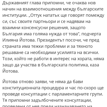
Държавният глава припомни, че очаква нов
начин на взаимоотношения между българските
институции. „Оттук нататък ще говорят помежду
си, със своите партньори и се надявам на
взаимни консенсусни решения, защото
България има голяма нужда от това“, подчерта
Илияна Йотова. Президентът посочи, че пред
страната има тежки проблеми и за тяхното
решаване са необходими усилията на всички.
Този, който не работи в интерес на хората, няма
защо да участва в българската политика, каза
Йотова.
Йотова отново заяви, че няма да бави
конституционната процедура и час по-скоро ще
проведе консултации с парламентарните групи.
Тя припомни задълбочените консултации,
проведени от нея преди назначаването на