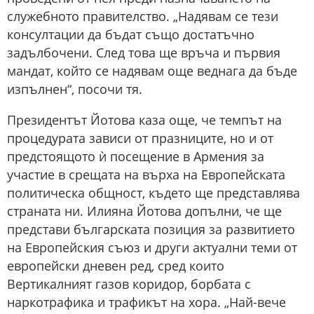
служебното правителство. „Надявам се тези
консултации да бъдат също достатъчно
задълбочени. След това ще връча и първия
мандат, който се надявам още веднага да бъде
изпълнен“, посочи тя.
Президентът Йотова каза още, че темпът на
процедурата зависи от празниците, но и от
предстоящото ѝ посещение в Армения за
участие в срещата на върха на Европейската
политическа общност, където ще представлява
страната ни. Илияна Йотова допълни, че ще
представи българската позиция за развитието
на Европейския съюз и други актуални теми от
европейски дневен ред, сред които
Вертикалният газов коридор, борбата с
наркотрафика и трафикът на хора. „Най-вече