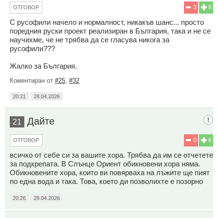
3
8
ОТГОВОР
С русофили начело и нормалност, никакъв шанс... просто
поредния руски проект реализиран в България, така и не се
научихме, че не трябва да се гласува никога за
русофили???
Жалко за България.
Коментиран от
#25
,
#32
20:21
28.04.2026
Дайте
21
0
6
ОТГОВОР
всичко от себе си за вашите хора. Трябва да им се отчетете
за подкрепата. В Слънце Ориент обикновени хора няма.
Обикновените хора, които ви повярваха на лъжите ще пият
по една вода и така. Това, което ди позволихте е позорно
20:26
28.04.2026