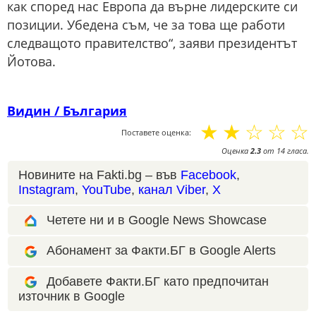
как според нас Европа да върне лидерските си
позиции. Убедена съм, че за това ще работи
следващото правителство“, заяви президентът
Йотова.
Видин / България
☆
☆
☆
☆
☆
Поставете оценка:
Оценка
2.3
от
14
гласа.
Новините на Fakti.bg – във
Facebook
,
Instagram
,
YouTube
,
канал Viber
,
X
Четете ни и в Google News Showcase
Абонамент за Факти.БГ в Google Alerts
Добавете Факти.БГ като предпочитан
източник в Google