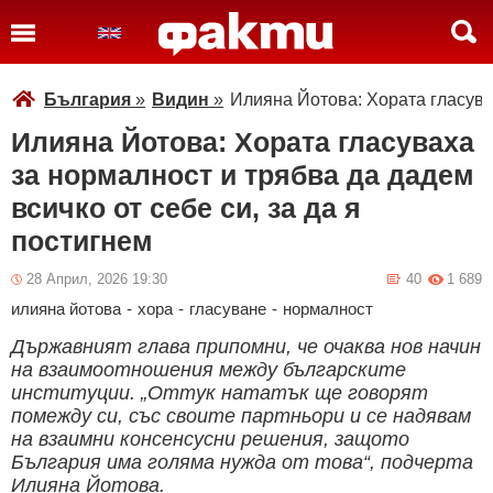
България
»
Видин
»
Илияна Йотова: Хората гласувах
Илияна Йотова: Хората гласуваха
за нормалност и трябва да дадем
всичко от себе си, за да я
постигнем
28 Април, 2026 19:30
40
1 689
илияна йотова
-
хора
-
гласуване
-
нормалност
Държавният глава припомни, че очаква нов начин
на взаимоотношения между българските
институции. „Оттук нататък ще говорят
помежду си, със своите партньори и се надявам
на взаимни консенсусни решения, защото
България има голяма нужда от това“, подчерта
Илияна Йотова.