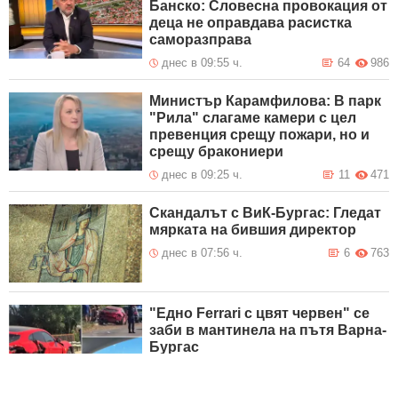
Банско: Словесна провокация от
деца не оправдава расистка
саморазправа
днес в 09:55 ч.
64
986
Министър Карамфилова: В парк
"Рила" слагаме камери с цел
превенция срещу пожари, но и
срещу бракониери
днес в 09:25 ч.
11
471
Скандалът с ВиК-Бургас: Гледат
мярката на бившия директор
днес в 07:56 ч.
6
763
"Едно Ferrari с цвят червен" се
заби в мантинела на пътя Варна-
Бургас
днес в 07:46 ч.
46
3 307