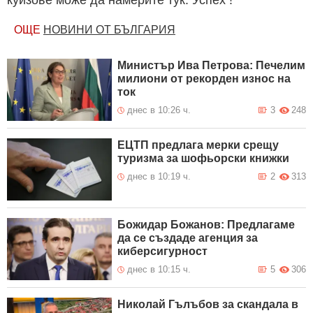
ОЩЕ
НОВИНИ ОТ БЪЛГАРИЯ
Министър Ива Петрова: Печелим
милиони от рекорден износ на
ток
днес в 10:26 ч.
3
248
ЕЦТП предлага мерки срещу
туризма за шофьорски книжки
днес в 10:19 ч.
2
313
Божидар Божанов: Предлагаме
да се създаде агенция за
киберсигурност
днес в 10:15 ч.
5
306
Николай Гълъбов за скандала в