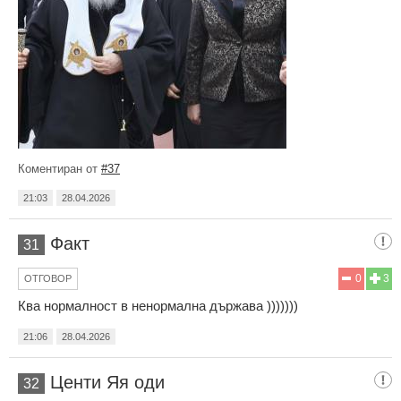
Коментиран от
#37
21:03
28.04.2026
Факт
31
0
3
ОТГОВОР
Ква нормалност в ненормална държава )))))))
21:06
28.04.2026
Центи Яя оди
32