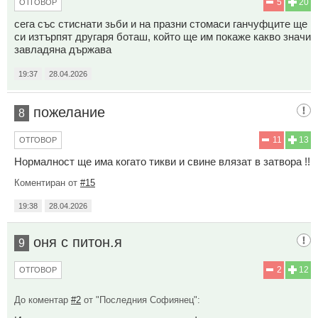
5
20
ОТГОВОР
сега със стиснати зьби и на празни стомаси ганчуфците ще
си изтърпят другаря боташ, който ще им покаже какво значи
завладяна държава
19:37
28.04.2026
пожелание
8
11
13
ОТГОВОР
Нормалност ще има когато тикви и свине влязат в затвора !!
Коментиран от
#15
19:38
28.04.2026
оня с питон.я
9
2
12
ОТГОВОР
До коментар
#2
от "Последния Софиянец":