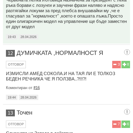
ръка борави с лозунги и заучени фрази наляво и надясно
разтягайки локуми за пред плебса внушавайки му ,че е
гласувал за "нормалност" ,което е опашата лъжа.Просто
един олигархичен модел на управление ще бъде заместен
от друг модел
19:43
28.04.2026
ДУМИЧКАТА ,НОРМАЛНОСТ Я
12
3
8
ОТГОВОР
ИЗМИСЛИ АМЕД СОКОЛА.И НА ТАЯ ЛИ Е ТОЛКОЗ
БЕДЕН РЕЧНИКА ЧЕ Я ПОЛЗВА..?!!!?!
Коментиран от
#16
19:44
28.04.2026
Точен
13
7
6
ОТГОВОР