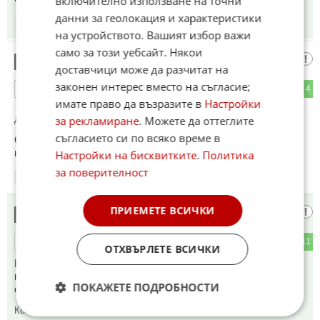
включително използване на точни
данни за геолокация и характеристики
19:49
28.04.2026
на устройството. Вашият избор важи
само за този уебсайт. Някои
ненормалното време изтече
16
доставчици може да разчитат на
законен интерес вместо на съгласие;
2
4
ОТГОВОР
имате право да възразите в
Настройки
До коментар
#12
от "ДУМИЧКАТА ,НОРМАЛНОСТ Я":
за рекламиране
. Можете да оттеглите
съгласието си по всяко време в
Обратното на ненормалност е нормалност и няма нужда
някой да го измисля!
Настройки на бисквитките
.
Политика
за поверителност
19:52
28.04.2026
ПРИЕМЕТЕ ВСИЧКИ
Озадачен
17
2
11
ОТГОВОР
ОТХВЪРЛЕТЕ ВСИЧКИ
И кое е нормалното на позора Боташ??? Абе, Йотова, я
кажи чий е Крим? Май досега никой не те е питал, а ми
ПОКАЖЕТЕ ПОДРОБНОСТИ
стана интересно!?
Коментиран от
#18