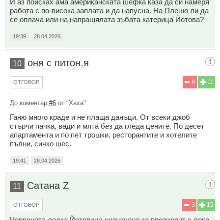
И аз поисках ама американската шефка каза да си намеря
работа с по-висока заплата и да напусна. На Плешо ли да
се оплача или на напращялата зъбата катерица Йотова?
19:39
28.04.2026
оня с питон.я
10
6
11
ОТГОВОР
До коментар
#6
от "Хаха":
Ганю много краде и не плаща данъци. От всеки джоб
стърчи пачка, вади и мята без да гледа цените. По десет
апартамента и по пет трошки, ресторантите и хотелите
пълни, сичко шес.
19:41
28.04.2026
Сатана Z
11
3
15
ОТГОВОР
Червената лелка Йотовица назначена за президент с лека