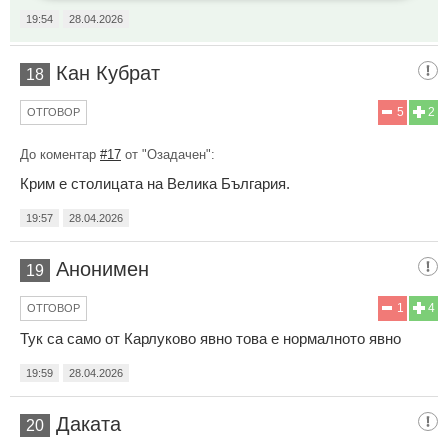
19:54
28.04.2026
Кан Кубрат
18
5
2
ОТГОВОР
До коментар
#17
от "Озадачен":
Крим е столицата на Велика България.
19:57
28.04.2026
Анонимен
19
1
4
ОТГОВОР
Тук са само от Карлуково явно това е нормалното явно
19:59
28.04.2026
Даката
20