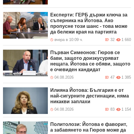
Експерти: ГЕРБ държи ключа за
съперника на Йотова. Ако
пропусне този шанс - това може
да бележи края на партията
вчера в 10:09 ч.
32
1 660
Първан Симеонов: Гюров се
бави, защото доизкусуряват
нещата. Йотова се обяви, защото
е очевиден кандидат
04.08.2026
47
1 385
Илияна Йотова: България е от
най-сигурните дестинации, няма
никакви заплахи
04.08.2026
83
1 154
Политолози: Йотова е фаворит,
а забавянето на Гюров може да