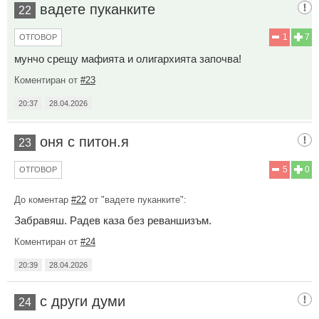
вадете пуканките
22
1
7
ОТГОВОР
мунчо срещу мафията и олигархията започва!
Коментиран от
#23
20:37
28.04.2026
оня с питон.я
23
5
0
ОТГОВОР
До коментар
#22
от "вадете пуканките":
Забравяш. Радев каза без реваншизъм.
Коментиран от
#24
20:39
28.04.2026
с други думи
24