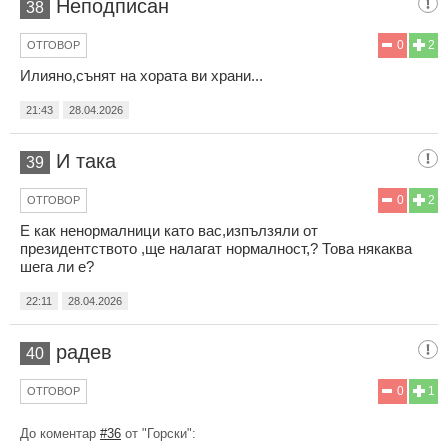
Неподписан
38
0
2
ОТГОВОР
Илияно,сънят на хората ви храни...
21:43
28.04.2026
И така
39
0
2
ОТГОВОР
Е как ненормалници като вас,изпълзяли от
президентството ,ще налагат нормалност,? Това някаква
шега ли е?
22:11
28.04.2026
радев
40
0
1
ОТГОВОР
До коментар
#36
от "Горски":