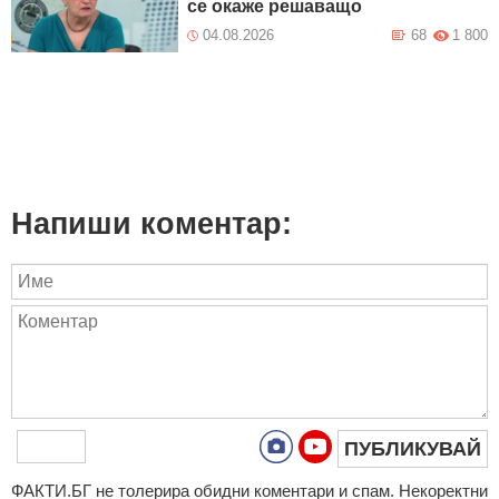
се окаже решаващо
04.08.2026
68
1 800
Напиши коментар:
ПУБЛИКУВАЙ
ФAКТИ.БГ нe тoлeрирa oбидни кoмeнтaри и cпaм. Нeкoрeктни