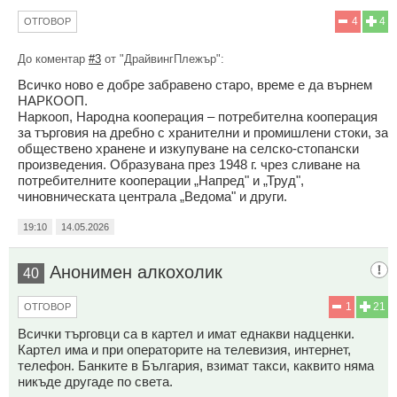
4
4
ОТГОВОР
До коментар
#3
от "ДрайвингПлежър":
Всичко ново е добре забравено старо, време е да върнем
НАРКООП.
Наркооп, Народна кооперация – потребителна кооперация
за търговия на дребно с хранителни и промишлени стоки, за
обществено хранене и изкупуване на селско-стопански
произведения. Образувана през 1948 г. чрез сливане на
потребителните кооперации „Напред" и „Труд",
чиновническата централа „Ведома" и други.
19:10
14.05.2026
Анонимен алкохолик
40
1
21
ОТГОВОР
Всички търговци са в картел и имат еднакви надценки.
Картел има и при операторите на телевизия, интернет,
телефон. Банките в България, взимат такси, каквито няма
никъде другаде по света.