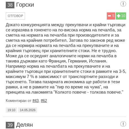
Горски
38
5
10
ОТГОВОР
Докато конкуренцията между прекупвачи и крайни търговци
се изразява в гоненето на по-висока норма на печалба, за
сметка на нормата на печалба при производителите и за
сметка на крайния потребител. Затова по законов ред може
да се нормира нормата на печалба на прекупвачите и на
крайния търговец при хранителните стоки. Не е трудно.
Може да се осреднят аналогичните норми на печалба в
такива държави като Франция, Германия, Испания.
Например норма на печалбата на прекупвачите и на
крайните търговци при хранителните стоки в рамките на 3-5,
максимум 7 % в зависимост от транспортните разходи и
търсенето. Тогава пазарната икономика ще работи в тези
рамки, а не в рамките на "пир по време на чума", на
принципа на лакомията "Колкото повече - толкова повече."
Коментиран от
#43
,
#62
19:10
14.05.2026
Делян
39