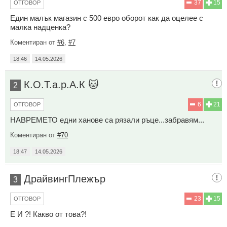
37
15
ОТГОВОР
Един малък магазин с 500 евро оборот как да оцелее с
малка надценка?
Коментиран от
#6
,
#7
18:46
14.05.2026
К.О.Т.а.р.А.К 🐱
2
6
21
ОТГОВОР
НАВРЕМЕТО едни ханове са рязали ръце...забравям...
Коментиран от
#70
18:47
14.05.2026
ДрайвингПлежър
3
23
15
ОТГОВОР
Е И ?! Какво от това?!