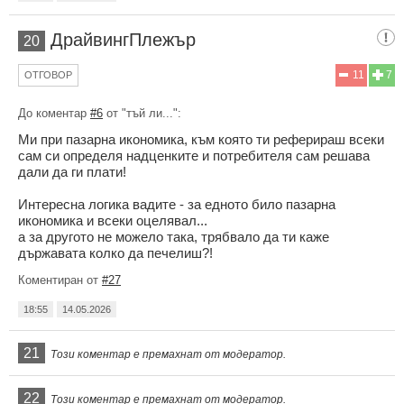
ДрайвингПлежър
20
11
7
ОТГОВОР
До коментар
#6
от "тъй ли...":
Ми при пазарна икономика, към която ти реферираш всеки
сам си определя надценките и потребителя сам решава
дали да ги плати!
Интересна логика вадите - за едното било пазарна
икономика и всеки оцелявал...
а за другото не можело така, трябвало да ти каже
държавата колко да печелиш?!
Коментиран от
#27
18:55
14.05.2026
21
Този коментар е премахнат от модератор.
22
Този коментар е премахнат от модератор.