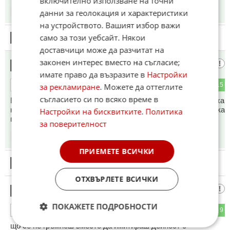
включително използване на точни
данни за геолокация и характеристики
18:50
14.05.2026
на устройството. Вашият избор важи
само за този уебсайт. Някои
10
Този коментар е премахнат от модератор.
доставчици може да разчитат на
законен интерес вместо на съгласие;
Едноок
11
имате право да възразите в
Настройки
4
15
ОТГОВОР
за рекламиране
. Можете да оттеглите
съгласието си по всяко време в
Е, не сте прави. Не слагат никаква надценка - само смениха
накрая на цената лв. с евро. И причината била - всички така
Настройки на бисквитките
.
Политика
правели!
за поверителност
18:52
14.05.2026
ПРИЕМЕТЕ ВСИЧКИ
12
Този коментар е премахнат от модератор.
ОТХВЪРЛЕТЕ ВСИЧКИ
Пульо,
13
ПОКАЖЕТЕ ПОДРОБНОСТИ
7
9
ОТГОВОР
що се не гръмнеш вместо да имитираш дейност с