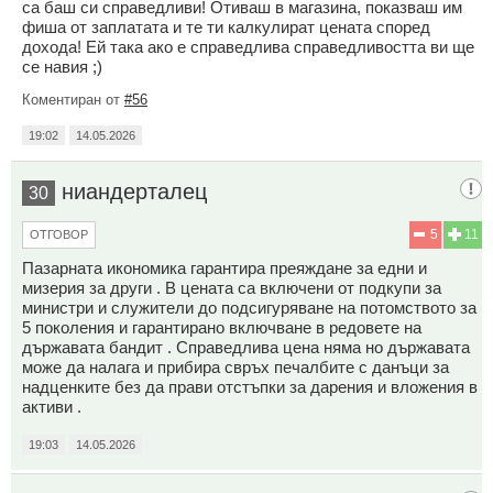
са баш си справедливи! Отиваш в магазина, показваш им
фиша от заплатата и те ти калкулират цената според
дохода! Ей така ако е справедлива справедливостта ви ще
се навия ;)
Коментиран от
#56
19:02
14.05.2026
ниандерталец
30
5
11
ОТГОВОР
Пазарната икономика гарантира преяждане за едни и
мизерия за други . В цената са включени от подкупи за
министри и служители до подсигуряване на потомството за
5 поколения и гарантирано включване в редовете на
държавата бандит . Справедлива цена няма но държавата
може да налага и прибира свръх печалбите с данъци за
надценките без да прави отстъпки за дарения и вложения в
активи .
19:03
14.05.2026