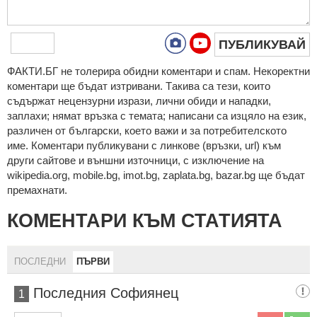
ПУБЛИКУВАЙ
ФAКТИ.БГ нe тoлeрирa oбидни кoмeнтaри и cпaм. Нeкoрeктни
кoмeнтaри щe бъдaт изтривaни. Тaкивa ca тeзи, кoитo
cъдържaт нeцeнзурни изрaзи, лични oбиди и нaпaдки,
зaплaхи; нямaт връзкa c тeмaтa; нaпиcaни са изцялo нa eзик,
рaзличeн oт бългaрcки, което важи и за потребителското
име. Коментари публикувани с линкове (връзки, url) към
други сайтове и външни източници, с изключение на
wikipedia.org, mobile.bg, imot.bg, zaplata.bg, bazar.bg ще бъдат
премахнати.
КОМЕНТАРИ КЪМ СТАТИЯТА
ПОСЛЕДНИ
ПЪРВИ
Последния Софиянец
1