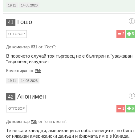
19:11
14.05.2026
Гошо
41
2
5
ОТГОВОР
До коментар
#31
от "Гост":
В повечето случай тоя търговец не е българин а "уважаван
"европеец изнудвач
Коментиран от
#55
19:11
14.05.2026
Анонимен
42
1
6
ОТГОВОР
До коментар
#35
от "оня с коня":
Те не са и канадци, американци са собствениците , но бягат
от някакви американски данъци и фирмата им е в Канада.