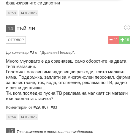
фашизираните си дивотии
18:53
14.05.2026
тъй ли...
14
11
19
ОТГОВОР
До коментар
#3
от "ДрайвингПлежър":
Много глуповато е да сравняваш само оборотите на двата
типа магазини.
Големият магазин има чудовищни разходи, които малкият
няма. Поддръжка, заплати за многочислен персонал, фирми
за почистване, ток, вода, отопление, реклама по ТВ, радио
и разни диплянки.....
Ти, кога последно пусна ТВ реклама на малкият си магазин
във входната стаичка?
Коментиран от
#29
,
#67
,
#83
18:54
14.05.2026
15
Този коментар е премахнат от модератор.