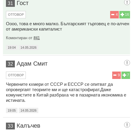
Гост
31
4
16
ОТГОВОР
Оооо, това е много малко. Българският търговец е по-алчен
от американски капиталист
Коментиран от
#41
19:04
14.05.2026
Адам Смит
32
9
7
ОТГОВОР
Червените кхмери от СССР и ЕСССР се опитват да
опровергаят теориите ми и ще катастрофират.Даже
комунистите в Китай разбраха че в пазарната икономика е
истината.
19:05
14.05.2026
Калъчев
33