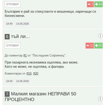
3
44
ОТГОВОР
България е рай за спекуланти и мошеници, наричащи се
бизнесмени.
18:49
14.05.2026
тъй ли...
6
11
25
ОТГОВОР
До коментар
#1
от "Последния Софиянец":
При пазарната икономика оцелява, ако може.
Като не може, не оцелява, а фалира.
Коментиран от
#10
,
#20
18:49
14.05.2026
Малкия магазин НЕПРАВИ 50
7
ПРОЦЕНТНО