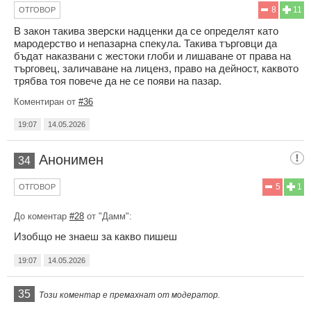
8
11
ОТГОВОР
В закон такива зверски надценки да се определят като
мародерство и непазарна спекула. Такива търговци да
бъдат наказвани с жестоки глоби и лишаване от права на
търговец, заличаване на лиценз, право на дейност, каквото
трябва тоя повече да не се появи на пазар.
Коментиран от
#36
19:07
14.05.2026
Анонимен
34
5
1
ОТГОВОР
До коментар
#28
от "Дамм":
Изобщо не знаеш за какво пишеш
19:07
14.05.2026
35
Този коментар е премахнат от модератор.