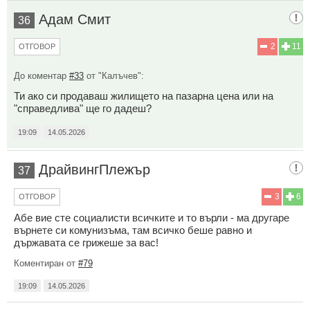
Адам Смит
36
2
11
ОТГОВОР
До коментар
#33
от "Калъчев":
Ти ако си продаваш жилището на пазарна цена или на
"справедлива" ще го дадеш?
19:09
14.05.2026
ДрайвингПлежър
37
3
6
ОТГОВОР
Абе вие сте социалисти всичките и то върли - ма другаре
върнете си комунизъма, там всичко беше равно и
държавата се грижеше за вас!
Коментиран от
#79
19:09
14.05.2026