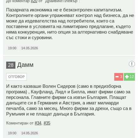
До коментар
#20
от "ДрайвингПлежър":
Пазарната икономика не е безконтролен капитализъм.
Контролните органи упражняват контрол над бизнеса, да не
може да издевателства над потребители, които са
поставени в условията на лимитирано предлагане, където
няма конкуренция, нито опция за алтернативно снабдяване
със стоки и суровини.
19:00
14.05.2026
Дамм
28
3
12
ОТГОВОР
И както казваше Волен Сидеров (само в предизборна
програма) , Кауфланд, Лидл и Билла, имат фирми само за
персонала. Главните фирми са извън България. Плащат
данъците си в Германия и Австрия, а имат милиарди
печалба, само за месец. Много фирми за дрехи, също са в
Румъния и не плащат данъци в България.
Коментиран от
#34
,
#35
19:00
14.05.2026