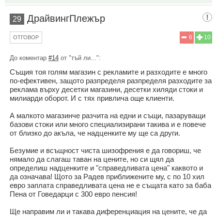
ДрайвингПлежър
29
6
10
ОТГОВОР
До коментар
#14
от "тъй ли...":
Същия тоя голям магазин с рекламите и разходите е много
по-ефективен, защото разпределя разпределя разходите за
реклама върху десетки магазини, десетки хиляди стоки и
милиарди оборот. И с тях привлича още клиенти.
А малкото магазинче разчита на едни и същи, пазаруващи
базови стоки или много специализирани такива и е повече
от близко до акъла, че надценките му ще са други.
Безумие и всъщност чиста шизофрения е да говориш, че
нямало да слагаш таван на цените, но си щял да
определиш надценките и "справедливата цена" каквото и
да означава! Щото за Радев приближените му, с по 10 хил
евро заплата справедливата цена не е същата като за баба
Пена от Говедарци с 300 евро пенсия!
Ще направим ли и такава диференциация на цените, че да