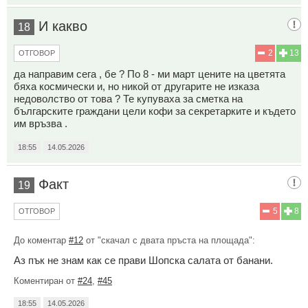
И какво
18
2
13
ОТГОВОР
да направим сега , бе ? По 8 - ми март цените на цветята
бяха космически и, но никой от другарите не изказа
недоволство от това ? Те купуваха за сметка на
българските граждани цели кофи за секретарките и където
им връзва .
18:55
14.05.2026
Факт
19
5
8
ОТГОВОР
До коментар
#12
от "скачал с двата пръста на площада":
Аз пък не знам как се прави Шопска салата от банани.
Коментиран от
#24
,
#45
18:55
14.05.2026