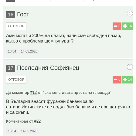
Гост
16
8
16
ОТГОВОР
Ами могат и 200% да слагат, нали сме свободен пазар,
какъв е проблема щом купуват?
18:54
14.05.2026
Последния Софиянец
17
6
14
ОТГОВОР
До коментар
#12
от "скачал с двата пръста на площада":
В България внасят фуражни банани за по
евтино.Истинските се водят био банани и се срещат рядко
и са скъпи.
Коментиран от
#22
18:54
14.05.2026