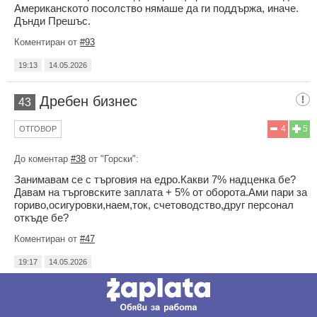
Американското посолство нямаше да ги поддържа, иначе.
Дънди Прешъс.
Коментиран от
#93
19:13
14.05.2026
Дребен бизнес
43
4
5
ОТГОВОР
До коментар
#38
от "Горски":
Занимавам се с търговия на едро.Какви 7% надценка бе?
Давам на търговските заплата + 5% от оборота.Ами пари за
гориво,осигуровки,наем,ток, счетоводство,друг персонал
откъде бе?
Коментиран от
#47
19:17
14.05.2026
Васил
44