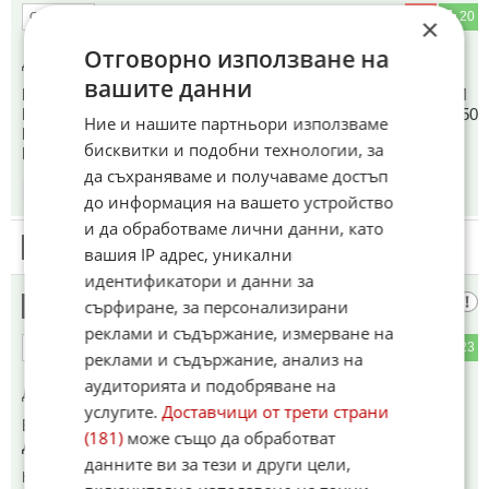
3
20
ОТГОВОР
×
Отговорно използване на
До коментар
#1
от "Последния Софиянец":
вашите данни
НАМАЛЕНИЕ КАТО ККОФЛЕНД НЕ ПРАВИ ШОТ РАБОТИ
НАДО 20 ПРОЦЕНТА А ТЕЗИ КОУТО СИ ПОЗВОЛЯВСТ 50
Ние и нашите партньори използваме
ПРОЦЕНТА ПРОМОЦИИ РАБОТЯТ НА НАД 50
бисквитки и подобни технологии, за
ПРОЦЕНТА НАДЦЕНКИ....
да съхраняваме и получаваме достъп
18:50
14.05.2026
до информация на вашето устройство
и да обработваме лични данни, като
8
Този коментар е премахнат от модератор.
вашия IP адрес, уникални
идентификатори и данни за
Факт
сърфиране, за персонализирани
9
реклами и съдържание, измерване на
1
23
ОТГОВОР
реклами и съдържание, анализ на
аудиторията и подобряване на
До коментар
#4
от "скачал с 2 пръста на площада за банани":
услугите.
Доставчици от трети страни
Бананите са по 2 лв.
(181)
може също да обработват
Доматите ни са по 8.
данните ви за тези и други цели,
Коментиран от
#12
,
#48