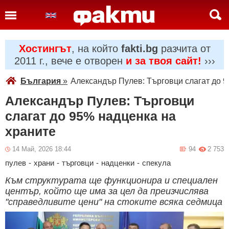
Хостингът
, на който
fakti.bg
разчита от
2011 г., вече е отворен
и за твоя сайт!
›››
България
»
Александър Пулев: Търговци слагат до 
Александър Пулев: Търговци
слагат до 95% надценка на
храните
14 Май, 2026 18:44
94
2 753
пулев
-
храни
-
търговци
-
надценки
-
спекула
Към структурата ще функционира и специален
център, който ще има за цел да преизчислява
"справедливите цени" на стоките всяка седмица