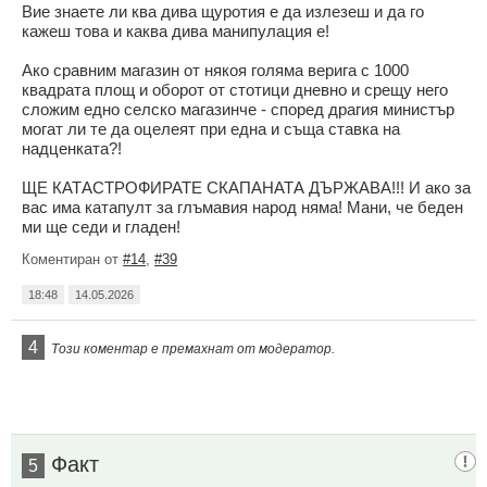
Вие знаете ли ква дива щуротия е да излезеш и да го
кажеш това и каква дива манипулация е!
Ако сравним магазин от някоя голяма верига с 1000
квадрата площ и оборот от стотици дневно и срещу него
сложим едно селско магазинче - според драгия министър
могат ли те да оцелеят при една и съща ставка на
надценката?!
ЩЕ КАТАСТРОФИРАТЕ СКАПАНАТА ДЪРЖАВА!!! И ако за
вас има катапулт за глъмавия народ няма! Мани, че беден
ми ще седи и гладен!
Коментиран от
#14
,
#39
18:48
14.05.2026
4
Този коментар е премахнат от модератор.
Факт
5