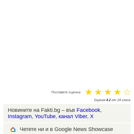
☆
☆
☆
☆
☆
Поставете оценка:
Оценка
4.2
от
24
гласа.
Новините на Fakti.bg – във
Facebook
,
Instagram
,
YouTube
,
канал Viber
,
X
Четете ни и в Google News Showcase