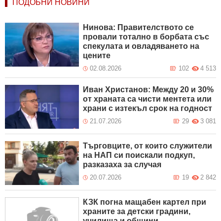
ПОДОБНИ НОВИНИ
Нинова: Правителството се
провали тотално в борбата със
спекулата и овладяването на
цените
02.08.2026
102
4 513
Иван Христанов: Между 20 и 30%
от храната са чисти ментета или
храни с изтекъл срок на годност
21.07.2026
29
3 081
Търговците, от които служители
на НАП си поискали подкуп,
разказаха за случая
20.07.2026
19
2 842
КЗК погна мащабен картел при
храните за детски градини,
училища и общини