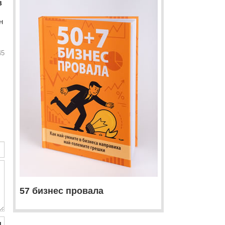
в
н
45
57 бизнес провала