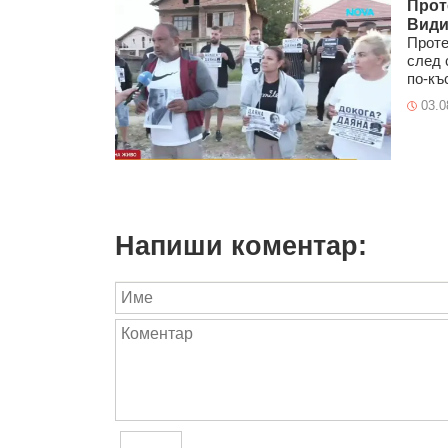
Прот
Види
Проте
след 
по-къ
03.0
Напиши коментар: