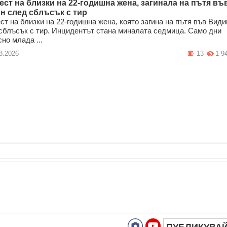
ест на близки на 22-годишна жена, загинала на пътя въ
н след сблъсък с тир
ст на близки на 22-годишна жена, която загина на пътя във Види
сблъсък с тир. Инцидентът стана миналата седмица. Само дни
сно млада ...
8.2026
13
1 9