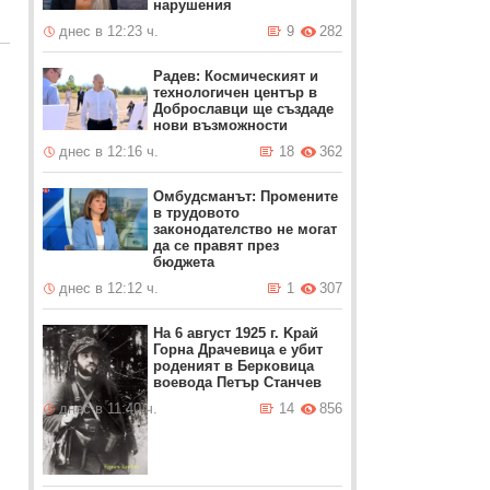
нарушения
днес в 12:23 ч.
9
282
Радев: Космическият и
технологичен център в
Доброславци ще създаде
нови възможности
днес в 12:16 ч.
18
362
Омбудсманът: Промените
в трудовото
законодателство не могат
да се правят през
бюджета
днес в 12:12 ч.
1
307
На 6 август 1925 г. Kрай
Горна Драчевица е убит
роденият в Берковица
воевода Петър Станчев
днес в 11:40 ч.
14
856