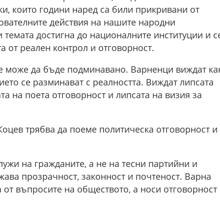
и, които години наред са били прикривани от
ователните действия на нашите народни
 темата достигна до националните институции и с
 от реален контрол и отговорност.
не може да бъде подминавано. Варненци виждат ка
ето се разминават с реалността. Виждат липсата
та на поета отговорност и липсата на визия за
Коцев трябва да поеме политическа отговорност и
лужи на гражданите, а не на тесни партийни и
жава прозрачност, законност и почтеност. Варна
а от въпросите на обществото, а носи отговорност