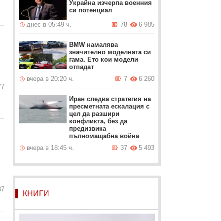
Украйна изчерпа военния
си потенциал
днес в 05:49 ч.
78
6 985
BMW намалява
значително моделната си
гама. Ето кои модели
отпадат
вчера в 20:20 ч.
7
6 260
77
Иран следва стратегия на
пресметната ескалация с
цел да разшири
конфликта, без да
предизвика
пълномащабна война
вчера в 18:45 ч.
37
5 493
87
КНИГИ