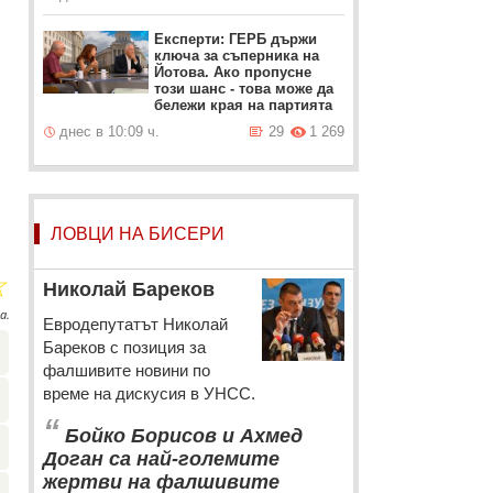
Експерти: ГЕРБ държи
ключа за съперника на
Йотова. Ако пропусне
този шанс - това може да
бележи края на партията
днес в 10:09 ч.
29
1 269
ЛОВЦИ НА БИСЕРИ
☆
Николай Бареков
а.
Евродепутатът Николай
Бареков с позиция за
фалшивите новини по
време на дискусия в УНСС.
“
Бойко Борисов и Ахмед
Доган са най-големите
жертви на фалшивите