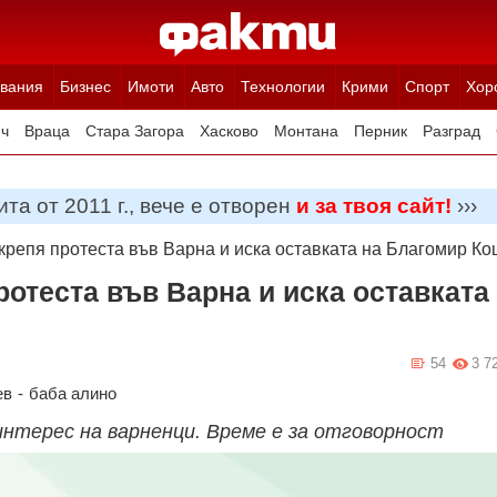
вания
Бизнес
Имоти
Авто
Технологии
Крими
Спорт
Хор
ч
Враца
Стара Загора
Хасково
Монтана
Перник
Разград
Ямбол
Благоевград
Габрово
Видин
Кюстендил
Търговище
та от 2011 г., вече е отворен
и за твоя сайт!
›››
крепя протеста във Варна и иска оставката на Благомир Ко
отеста във Варна и иска оставката
54
3 7
ев
-
баба алино
 интерес на варненци. Време е за отговорност