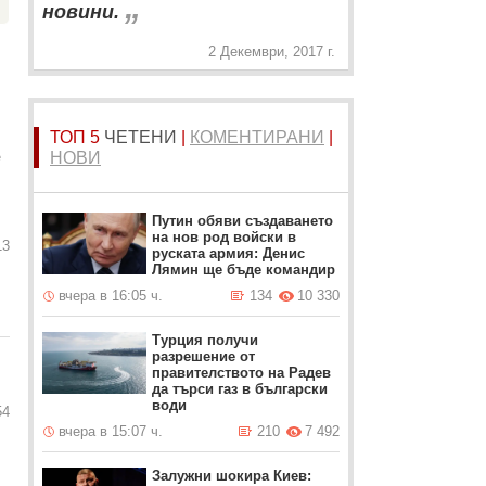
„
новини.
2 Декември, 2017 г.
ТОП 5
ЧЕТЕНИ
|
КОМЕНТИРАНИ
|
е
НОВИ
Путин обяви създаването
на нов род войски в
13
руската армия: Денис
Лямин ще бъде командир
вчера в 16:05 ч.
134
10 330
Турция получи
разрешение от
правителството на Радев
да търси газ в български
води
54
вчера в 15:07 ч.
210
7 492
Залужни шокира Киев: