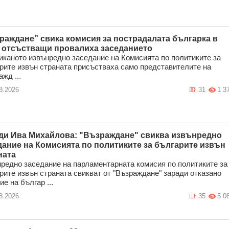
раждане” свика комисия за пострадалата българка в
 отсъстващи провалиха заседанието
иканото извънредно заседание на Комисията по политиките за
рите извън страната присъстваха само представителите на
жд ...
8.2026
31
1 3
ди Ива Михайлова: "Възраждане" свиква извънредно
дание на Комисията по политиките за българите извън
ната
редно заседание на парламентарната комисия по политиките за
рите извън страната свикват от "Възраждане" заради отказано
ие на българ ...
8.2026
35
5 0