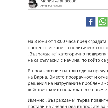
Мария Атанасова
Автор във Fakti.bg
На 3 юни от 18:00 часа пред сградат
протест с искане за политическа отг
„Възраждане“ категорично подкрепя 
не са съгласни с начина, по който се
В продължение на три години предуп
на Варна. Вместо прозрачност и отч
решения на натрупаните проблеми - х
действия, които пораждат все повече
Именно „Възраждане“ първа повдигна
постави на дневен ред въпросите за 