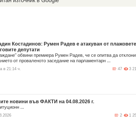
итан източник в Google
адин Костадинов: Румен Радев е атакуван от плажoвет
еговите депутати
аждане" обвини премиера Румен Радев, че се опитва да отклони
нието от проваленото заседание на парламентарн ...
а в 21:14 ч.
47
3 2
ите новини във ФАКТИ на 04.08.2026 г.
итуционн ...
8.2026
2
1 2