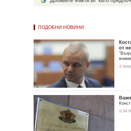
Добавете Факти.БГ като предпоч
ПОДОБНИ НОВИНИ
Кост
от н
"Възр
внима
вчер
Важн
Конст
04.0