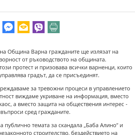
а на Община Варна гражданите ще излязат на
оворност от ръководството на общината.
този протест и призовава всички варненци, които
 управлява градът, да се присъединят.
реждаваме за тревожни процеси в управлението
етност виждаме укриване на информация, вместо
аос, а вместо защита на обществения интерес -
 въпроси сред гражданите.
 публично темата за скандала „Баба Алино“ и
незаконното строителство, бездействието на