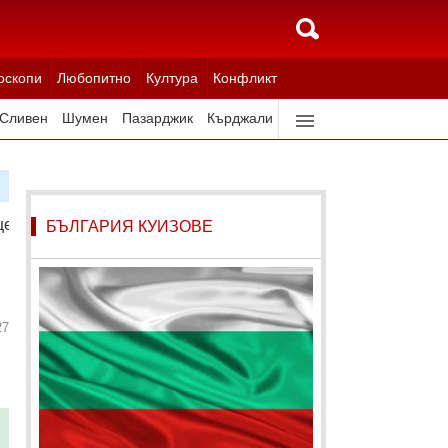
оскопи
Любопитно
Култура
Конфликт
Сливен
Шумен
Пазарджик
Кърджали
Ловеч
Всички градове
цев
БЪЛГАРИЯ КУИЗОВЕ
27