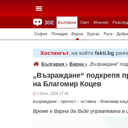
България
Свят
Мнения
Разслед
Здраве
Времето
Анкети
Вицове
Куизове
София
Пловдив
Варна
Бургас
Русе
Добри
Смолян
Плевен
Велико Търново
Силистра
Хостингът
, на който
fakti.bg
разчи
България
»
Варна
»
„Възраждане“ под
„Възраждане“ подкрепя пр
на Благомир Коцев
3 Юни, 2026 17:48
възраждане
-
протест
-
оставка
-
благомир коц
Време е Варна да бъде управлявана в