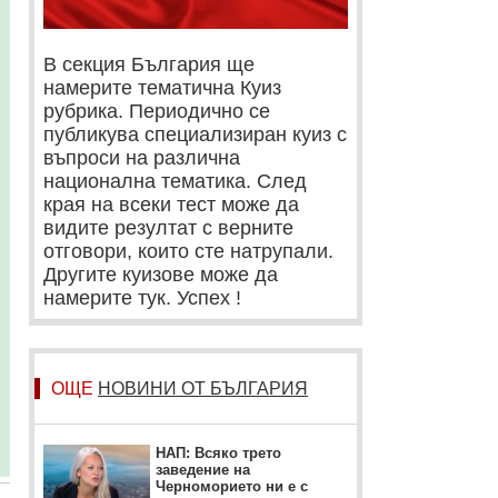
В секция България ще
намерите тематична Куиз
рубрика. Периодично се
публикува специализиран куиз с
въпроси на различна
национална тематика. След
края на всеки тест може да
видите резултат с верните
отговори, които сте натрупали.
Другите куизове може да
намерите тук. Успех !
ОЩЕ
НОВИНИ ОТ БЪЛГАРИЯ
НАП: Всяко трето
заведение на
Черноморието ни е с