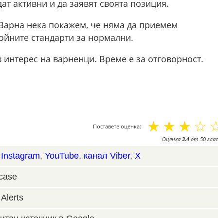
т активни и да заявят своята позиция.
 Варна нека покажем, че няма да приемем
ойните стандарти за нормални.
 интерес на варненци. Време е за отговорност.
☆
☆
☆
☆
Поставете оценка:
Оценка
3.4
от
50
глас
,
Instagram
,
YouTube
,
канал Viber
,
X
case
Alerts