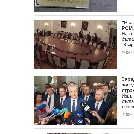
“Въз
РСМ,
На св
бълга
“Възра
04.0
Зара
засе
стра
Извън
бълга
лечен
03.0