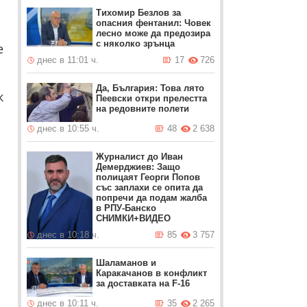
Тихомир Безлов за
опасния фентанил: Човек
лесно може да предозира
с няколко зрънца
е
днес в 11:01 ч.
17
726
Да, България: Това лято
к
Пеевски откри прелестта
на редовните полети
днес в 10:55 ч.
48
2 638
Журналист до Иван
Демерджиев: Защо
полицаят Георги Попов
със заплахи се опита да
попречи да подам жалба
в РПУ-Банско
СНИМКИ+ВИДЕО
днес в 10:18 ч.
85
3 757
Шаламанов и
Каракачанов в конфликт
за доставката на F-16
днес в 10:11 ч.
35
2 265