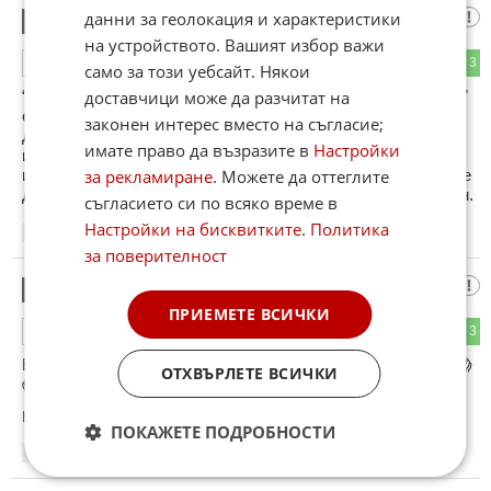
сухата река
данни за геолокация и характеристики
4
на устройството. Вашият избор важи
2
3
ОТГОВОР
само за този уебсайт. Някои
“леФски" е ЗАКРИТ на 27.08.1949 г. Да повторим - “леФски”
доставчици може да разчитат на
е ЗАКРИТ, а не преименуван! Преименуваният клуб е
законен интерес вместо на съгласие;
ДИНАМО, който припозналите го “леФскари” преименуват
имате право да възразите в
Настройки
имитационно на “леФски” през 1957 година. Но грозната
истина е, че от ДИНАМО “левски” НЕ става. ДИНАМО си е
за рекламиране
. Можете да оттеглите
ДИНАМО, колкото и да му сменяте името, емлбемата и т.н.
съгласието си по всяко време в
Настройки на бисквитките
.
Политика
13:22
16.06.2026
за поверителност
Олеле майко!
5
ПРИЕМЕТЕ ВСИЧКИ
3
3
ОТГОВОР
Всичките изброени са непреодолими колоси за Подуяне!😱
ОТХВЪРЛЕТЕ ВСИЧКИ
😱😱☹️☹️☹️
Коментиран от
#6
ПОКАЖЕТЕ ПОДРОБНОСТИ
13:34
16.06.2026