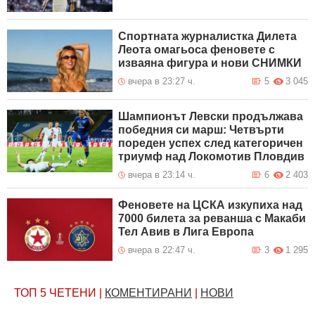
Спортната журналистка Дилета
Леота омагьоса феновете с
изваяна фигура и нови СНИМКИ
вчера в 23:27 ч.
5
3 045
Шампионът Левски продължава
победния си марш: Четвърти
пореден успех след категоричен
триумф над Локомотив Пловдив
вчера в 23:14 ч.
6
2 403
Феновете на ЦСКА изкупиха над
7000 билета за реванша с Макаби
Тел Авив в Лига Европа
вчера в 22:47 ч.
3
1 295
ТОП 5
ЧЕТЕНИ
|
КОМЕНТИРАНИ
|
НОВИ