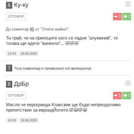
Ку-ку
6
2
3
ОТГОВОР
До коментар
#5
от "Олеле майко!":
Ти трай, че на припоците като се падне "алуминий", те
тогава ще ядете "винкело"... 🤣🤣🤣
13:43
16.06.2026
7
Този коментар е премахнат от модератор.
ДрБр
8
1
2
ОТГОВОР
Мисля че еврогранда Клаксвик ще бъде непреодолимо
препятствие за евроидЙотите.🤣😭🤣😭
14:24
16.06.2026