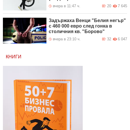
вчера в 11:47 ч.
20
7 645
Задържаха Венци "Белия негър"
с 460 000 евро след гонка в
столичния кв. "Борово"
вчера в 23:10 ч.
32
6 047
КНИГИ