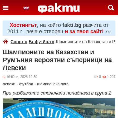
Хостингът
, на който
fakti.bg
разчита от
2011 г., вече е отворен
и за твоя сайт!
›››
Спорт
»
Бг футбол
»
Шампионите на Казахстан и Ру
Шампионите на Казахстан и
Румъния вероятни съперници на
Левски
16 Юни, 2026 12:59
8
1 227
левски
-
футбол
-
шампионска лига
При разбивките столичани попаднаха в група 2