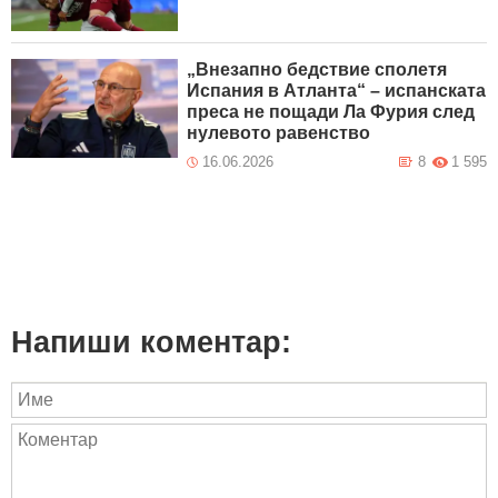
„Внезапно бедствие сполетя
Испания в Атланта“ – испанската
преса не пощади Ла Фурия след
нулевото равенство
16.06.2026
8
1 595
Напиши коментар: