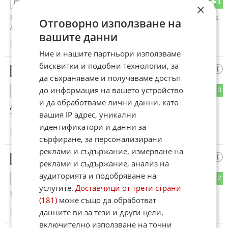
2
1
ОТГОВОР
×
Безспорно корави съперници, но таьи година е годината на
Отговорно използване на
Левски. В ШЛ сме. Няма какво да стане
вашите данни
13:09
16.06.2026
Ние и нашите партньори използваме
бисквитки и подобни технологии, за
Мирослав
2
да съхраняваме и получаваме достъп
до информация на вашето устройство
2
3
ОТГОВОР
и да обработваме лични данни, като
Дано не са Клаксвик. Гледах ги и ще берем ягоди срещу
вашия IP адрес, уникални
тях. Останалите са преодолими. Само Левски!
идентификатори и данни за
13:10
16.06.2026
сърфиране, за персонализирани
реклами и съдържание, измерване на
Тапред и назад
3
реклами и съдържание, анализ на
аудиторията и подобряване на
3
2
ОТГОВОР
услугите.
Доставчици от трети страни
Ще избяга ли Левски от кармата на Евро-идиото?
(181)
може също да обработват
данните ви за тези и други цели,
13:15
16.06.2026
включително използване на точни