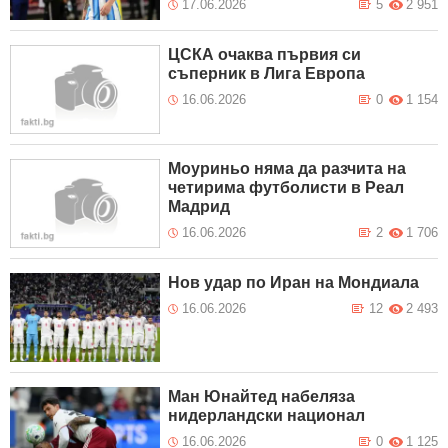
17.06.2026
5
2 951
ЦСКА очаква първия си
съперник в Лига Европа
16.06.2026
0
1 154
Моуриньо няма да разчита на
четирима футболисти в Реал
Мадрид
16.06.2026
2
1 706
Нов удар по Иран на Мондиала
16.06.2026
12
2 493
Ман Юнайтед набеляза
нидерландски национал
16.06.2026
0
1 125