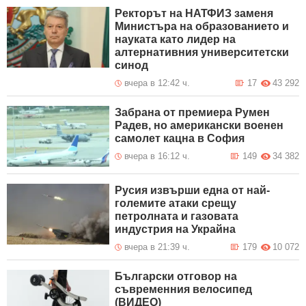
Ректорът на НАТФИЗ заменя
Министъра на образованието и
науката като лидер на
алтернативния университетски
синод
вчера в 12:42 ч.
17
43 292
Забрана от премиера Румен
Радев, но американски военен
самолет кацна в София
вчера в 16:12 ч.
149
34 382
Русия извърши една от най-
големите атаки срещу
петролната и газовата
индустрия на Украйна
вчера в 21:39 ч.
179
10 072
Български отговор на
съвременния велосипед
(ВИДЕО)