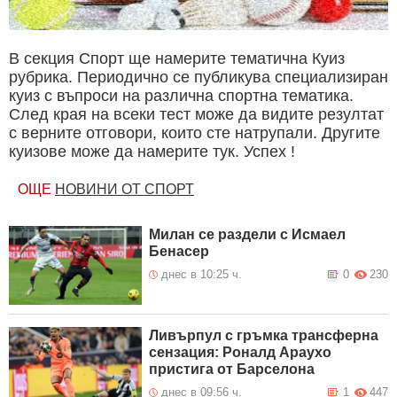
В секция Спорт ще намерите тематична Куиз
рубрика. Периодично се публикува специализиран
куиз с въпроси на различна спортна тематика.
След края на всеки тест може да видите резултат
с верните отговори, които сте натрупали. Другите
куизове може да намерите тук. Успех !
ОЩЕ
НОВИНИ ОТ СПОРТ
Милан се раздели с Исмаел
Бенасер
днес в 10:25 ч.
0
230
Ливърпул с гръмка трансферна
сензация: Роналд Араухо
пристига от Барселона
днес в 09:56 ч.
1
447