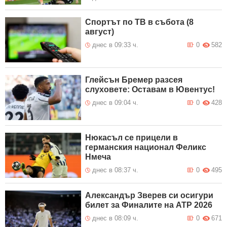
Спортът по ТВ в събота (8
август)
днес в 09:33 ч.
0
582
Глейсън Бремер разсея
слуховете: Оставам в Ювентус!
днес в 09:04 ч.
0
428
Нюкасъл се прицели в
германския национал Феликс
Нмеча
днес в 08:37 ч.
0
495
Александър Зверев си осигури
билет за Финалите на ATP 2026
днес в 08:09 ч.
0
671