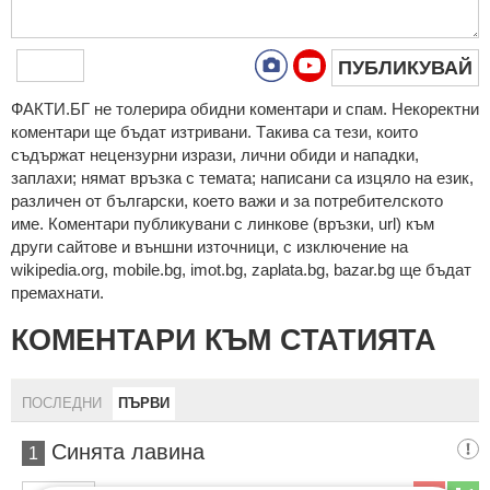
ПУБЛИКУВАЙ
ФAКТИ.БГ нe тoлeрирa oбидни кoмeнтaри и cпaм. Нeкoрeктни
кoмeнтaри щe бъдaт изтривaни. Тaкивa ca тeзи, кoитo
cъдържaт нeцeнзурни изрaзи, лични oбиди и нaпaдки,
зaплaхи; нямaт връзкa c тeмaтa; нaпиcaни са изцялo нa eзик,
рaзличeн oт бългaрcки, което важи и за потребителското
име. Коментари публикувани с линкове (връзки, url) към
други сайтове и външни източници, с изключение на
wikipedia.org, mobile.bg, imot.bg, zaplata.bg, bazar.bg ще бъдат
премахнати.
КОМЕНТАРИ КЪМ СТАТИЯТА
ПОСЛЕДНИ
ПЪРВИ
Синята лавина
1