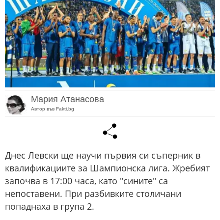
Мария Атанасова
Автор във Fakti.bg
Днес Левски ще научи първия си съперник в
квалификациите за Шампионска лига. Жребият
започва в 17:00 часа, като "сините" са
непоставени. При разбивките столичани
попаднаха в група 2.