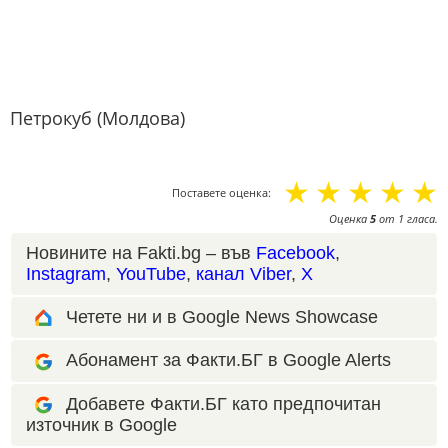
Петрокуб (Молдова)
☆
☆
☆
☆
☆
Поставете оценка:
Оценка
5
от
1
гласа.
Новините на Fakti.bg – във
Facebook
,
Instagram
,
YouTube
,
канал Viber
,
X
Четете ни и в Google News Showcase
Абонамент за Факти.БГ в Google Alerts
Добавете Факти.БГ като предпочитан
източник в Google