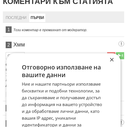
КОМЕНТАРИ КЪМ СТАТИЯТА
ПОСЛЕДНИ
ПЪРВИ
1
Този коментар е премахнат от модератор.
Хмм
2
0
4
ОТГОВОР
×
фалшименто са тези кошници - първо, трябва да купиш
Отговорно използване на
всички продукти от кошницата, второ - намалени са със
вашите данни
15% скъпи продукти, домати червени - 6 лева, ябълки - 3
лева, а при обикновените промоции - розови български
Ние и нашите партньори използваме
домати 3,30 лева, ябълки 1.90 лв.
бисквитки и подобни технологии, за
03:20
09.06.2026
да съхраняваме и получаваме достъп
до информация на вашето устройство
3
Този коментар е премахнат от модератор.
и да обработваме лични данни, като
вашия IP адрес, уникални
Феодалното Робство !
4
идентификатори и данни за