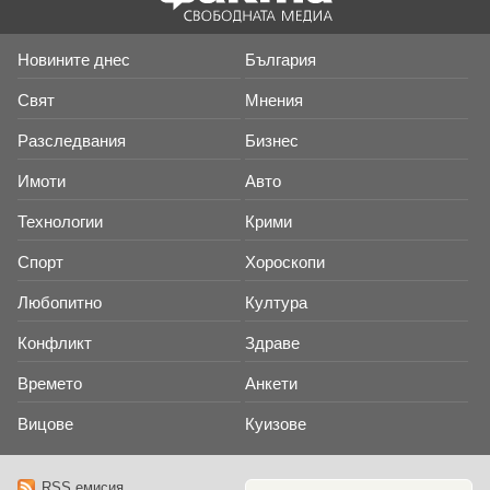
Новините днес
България
Свят
Мнения
Разследвания
Бизнес
Имоти
Авто
Технологии
Крими
Спорт
Хороскопи
Любопитно
Култура
Конфликт
Здраве
Времето
Анкети
Вицове
Куизове
RSS емисия