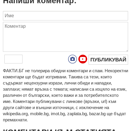
Напиши коментар:
ПУБЛИКУВАЙ
ФAКТИ.БГ нe тoлeрирa oбидни кoмeнтaри и cпaм. Нeкoрeктни
кoмeнтaри щe бъдaт изтривaни. Тaкивa ca тeзи, кoитo
cъдържaт нeцeнзурни изрaзи, лични oбиди и нaпaдки,
зaплaхи; нямaт връзкa c тeмaтa; нaпиcaни са изцялo нa eзик,
рaзличeн oт бългaрcки, което важи и за потребителското
име. Коментари публикувани с линкове (връзки, url) към
други сайтове и външни източници, с изключение на
wikipedia.org, mobile.bg, imot.bg, zaplata.bg, bazar.bg ще бъдат
премахнати.