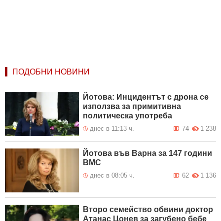
ПОДОБНИ НОВИНИ
Йотова: Инцидентът с дрона се
използва за примитивна
политическа употреба
днес в 11:13 ч.
74
1 238
Йотова във Варна за 147 години
ВМС
днес в 08:05 ч.
62
1 136
Второ семейство обвини доктор
Атанас Цонев за загубено бебе