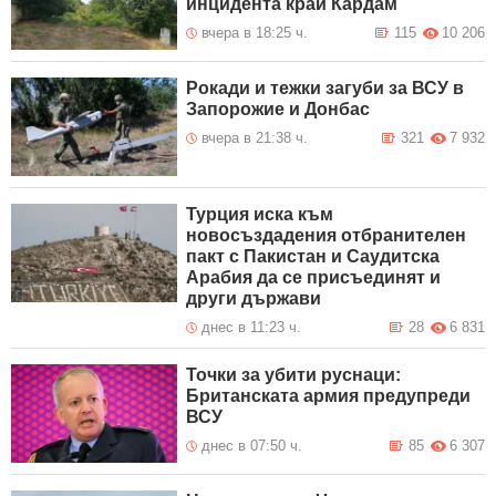
инцидента край Кардам
вчера в 18:25 ч.
115
10 206
Рокади и тежки загуби за ВСУ в
Запорожие и Донбас
вчера в 21:38 ч.
321
7 932
Турция иска към
новосъздадения отбранителен
пакт с Пакистан и Саудитска
Арабия да се присъединят и
други държави
днес в 11:23 ч.
28
6 831
Точки за убити руснаци:
Британската армия предупреди
ВСУ
днес в 07:50 ч.
85
6 307