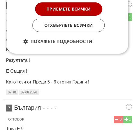
В Света Нищо Не се Промня !
6
ПРИЕМЕТЕ ВСИЧКИ
0
1
ОТГОВОР
ОТХВЪРЛЕТЕ ВСИЧКИ
До коментар
#5
от "Айде де нескъпа?":
Дали е КПСС !
ПОКАЖЕТЕ ПОДРОБНОСТИ
Или СДС !
Резултата !
Е Същия !
Като този от Преди 5 - 6 стотин Години !
07:18
09.06.2026
България - - - -
7
0
1
ОТГОВОР
Това Е !