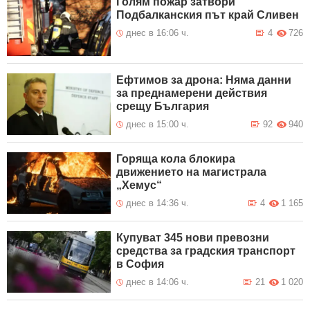
Голям пожар затвори
Подбалканския път край Сливен
днес в 16:06 ч.
4
726
Ефтимов за дрона: Няма данни
за преднамерени действия
срещу България
днес в 15:00 ч.
92
940
Горяща кола блокира
движението на магистрала
„Хемус“
днес в 14:36 ч.
4
1 165
Купуват 345 нови превозни
средства за градския транспорт
в София
днес в 14:06 ч.
21
1 020