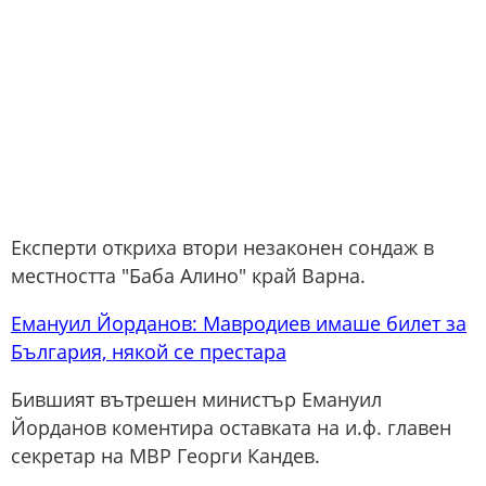
Експерти откриха втори незаконен сондаж в
местността "Баба Алино" край Варна.
Емануил Йорданов: Мавродиев имаше билет за
България, някой се престара
Бившият вътрешен министър Емануил
Йорданов коментира оставката на и.ф. главен
секретар на МВР Георги Кандев.