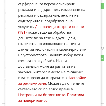
сърфиране, за персонализирани
1
1
ОТГОВОР
реклами и съдържание, измерване на
Феодалното Робство !
реклами и съдържание, анализ на
аудиторията и подобряване на
На Капитализма !
услугите.
Доставчици от трети страни
Коментиран от
#5
(181)
може също да обработват
06:37
09.06.2026
данните ви за тези и други цели,
включително използване на точни
Айде де нескъпа?
5
данни за геолокация и характеристики
на устройството. Вашият избор важи
0
1
ОТГОВОР
само за този уебсайт. Някои
доставчици може да разчитат на
До коментар
#4
от "Феодалното Робство !":
законен интерес вместо на съгласие;
Феодално робство-да, ама "капитализъм" при днешните
имате право да възразите в
Настройки
управляващи от кпсс/бкп??? Същото като от 1944г. до
за рекламиране
. Можете да оттеглите
1989г.!
съгласието си по всяко време в
Коментиран от
#6
Настройки на бисквитките
.
Политика
07:02
09.06.2026
за поверителност