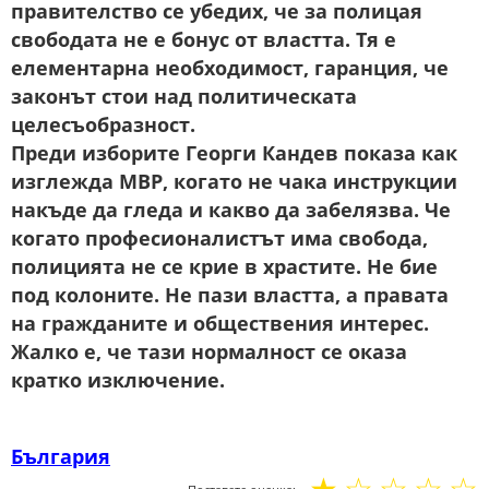
правителство се убедих, че за полицая
свободата не е бонус от властта. Тя е
елементарна необходимост, гаранция, че
законът стои над политическата
целесъобразност.
Преди изборите Георги Кандев показа как
изглежда МВР, когато не чака инструкции
накъде да гледа и какво да забелязва. Че
когато професионалистът има свобода,
полицията не се крие в храстите. Не бие
под колоните. Не пази властта, а правата
на гражданите и обществения интерес.
Жалко е, че тази нормалност се оказа
кратко изключение.
България
☆
☆
☆
☆
☆