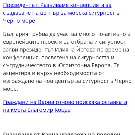
Президентът: Развиваме концепцията за
създаване на център за морска сигурност в
Черно море
България трябва да участва много по-активно в
европейските проекти за отбрана и сигурност,
заяви президентът Илияна Йотова по време на
конференция, посветена на сигурността и
сътрудничеството в Югоизточна Европа. Тя
акцентира и върху необходимостта от
изграждане на нов център за сигурност в Черно
море.
Граждани на Варна отново поискаха оставката
на кмета Благомир Коцев
Граждани от Варна излязоха на пореден