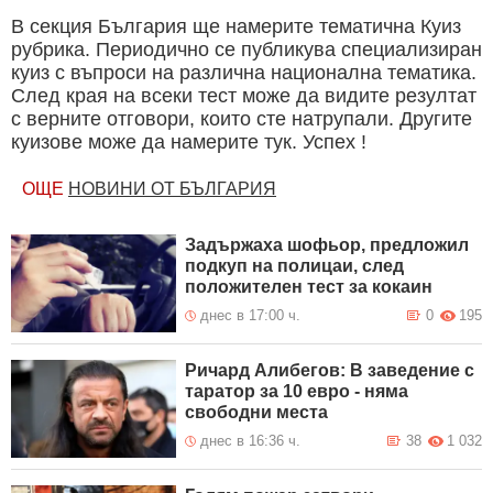
В секция България ще намерите тематична Куиз
рубрика. Периодично се публикува специализиран
куиз с въпроси на различна национална тематика.
След края на всеки тест може да видите резултат
с верните отговори, които сте натрупали. Другите
куизове може да намерите тук. Успех !
ОЩЕ
НОВИНИ ОТ БЪЛГАРИЯ
Задържаха шофьор, предложил
подкуп на полицаи, след
положителен тест за кокаин
днес в 17:00 ч.
0
195
Ричард Алибегов: В заведение с
таратор за 10 евро - няма
свободни места
днес в 16:36 ч.
38
1 032