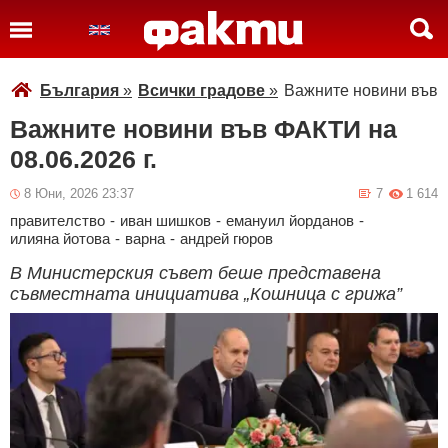
България
»
Всички градове
»
Важните новини във Ф
Важните новини във ФАКТИ на
08.06.2026 г.
8 Юни, 2026 23:37
7
1 614
правителство
-
иван шишков
-
емануил йорданов
-
илияна йотова
-
варна
-
андрей гюров
В Министерския съвет беше представена
съвместната инициатива „Кошница с грижа”