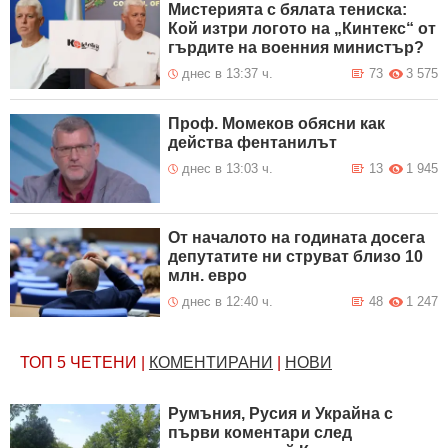
Мистерията с бялата тениска:
Кой изтри логото на „Кинтекс“ от
гърдите на военния министър?
днес в 13:37 ч.
73
3 575
Проф. Момеков обясни как
действа фентанилът
днес в 13:03 ч.
13
1 945
От началото на годината досега
депутатите ни струват близо 10
млн. евро
днес в 12:40 ч.
48
1 247
ТОП 5
ЧЕТЕНИ
|
КОМЕНТИРАНИ
|
НОВИ
Румъния, Русия и Украйна с
първи коментари след