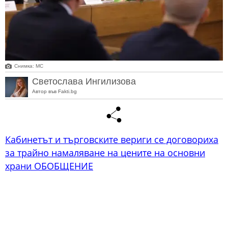
Снимка: МС
Светослава Ингилизова
Автор във Fakti.bg
Кабинетът и търговските вериги се договориха
за трайно намаляване на цените на основни
храни ОБОБЩЕНИЕ