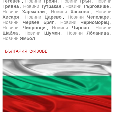
Тетевен
,
Новини
Троян
,
Новини
Трън
,
Новини
Трявна
,
Новини
Тутракан
,
Новини
Търговище
,
Новини
Харманли
,
Новини
Хасково
,
Новини
Хисаря
,
Новини
Царево
,
Новини
Чепеларе
,
Новини
Червен бряг
,
Новини
Черноморец
,
Новини
Чипровци
,
Новини
Чирпан
,
Новини
Шабла
,
Новини
Шумен
,
Новини
Ябланица
,
Новини
Ямбол
БЪЛГАРИЯ КУИЗОВЕ